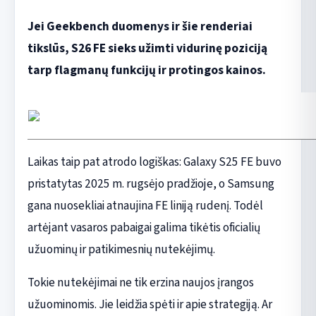
Jei Geekbench duomenys ir šie renderiai
tikslūs, S26 FE sieks užimti vidurinę poziciją
tarp flagmanų funkcijų ir protingos kainos.
Laikas taip pat atrodo logiškas: Galaxy S25 FE buvo
pristatytas 2025 m. rugsėjo pradžioje, o Samsung
gana nuosekliai atnaujina FE liniją rudenį. Todėl
artėjant vasaros pabaigai galima tikėtis oficialių
užuominų ir patikimesnių nutekėjimų.
Tokie nutekėjimai ne tik erzina naujos įrangos
užuominomis. Jie leidžia spėti ir apie strategiją. Ar