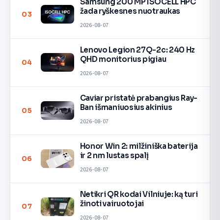
Samsung 200 MP ISOCELL HPC
žada ryškesnes nuotraukas
03
2026-08-07
Lenovo Legion 27Q-2c: 240 Hz
QHD monitorius pigiau
04
2026-08-07
Caviar pristatė prabangius Ray-
Ban išmaniuosius akinius
05
2026-08-07
Honor Win 2: milžiniška baterija
ir 2 nm lustas spalį
06
2026-08-07
Netikri QR kodai Vilniuje: ką turi
žinoti vairuotojai
07
2026-08-07