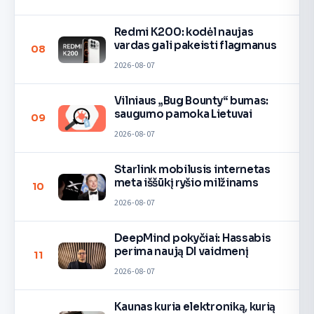
Redmi K200: kodėl naujas
vardas gali pakeisti flagmanus
08
2026-08-07
Vilniaus „Bug Bounty“ bumas:
saugumo pamoka Lietuvai
09
2026-08-07
Starlink mobilusis internetas
meta iššūkį ryšio milžinams
10
2026-08-07
DeepMind pokyčiai: Hassabis
perima naują DI vaidmenį
11
2026-08-07
Kaunas kuria elektroniką, kurią