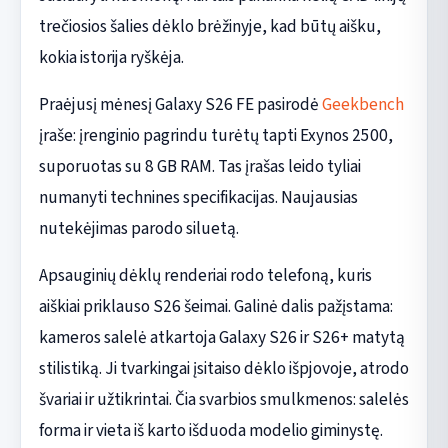
trečiosios šalies dėklo brėžinyje, kad būtų aišku,
kokia istorija ryškėja.
Praėjusį mėnesį Galaxy S26 FE pasirodė
Geekbench
įraše: įrenginio pagrindu turėtų tapti Exynos 2500,
suporuotas su 8 GB RAM. Tas įrašas leido tyliai
numanyti technines specifikacijas. Naujausias
nutekėjimas parodo siluetą.
Apsauginių dėklų renderiai rodo telefoną, kuris
aiškiai priklauso S26 šeimai. Galinė dalis pažįstama:
kameros salelė atkartoja Galaxy S26 ir S26+ matytą
stilistiką. Ji tvarkingai įsitaiso dėklo išpjovoje, atrodo
švariai ir užtikrintai. Čia svarbios smulkmenos: salelės
forma ir vieta iš karto išduoda modelio giminystę.