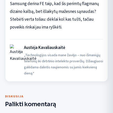
Samsung derina FE taip, kad šis perimtų flagmanų
dizaino kalbą, bet išlaikytų mažesnes sąnaudas?
Stebėti verta toliau: dėklai kol kas tušti, tačiau
poveikis rinkai jau ima ryškėti.
Austėja Kavaliauskaitė
„Technologijos visada mane žavėjo – nuo išmaniųjų
telefonų iki dirbtinio intelekto proveržių. Džiaugiuosi
galėdama dalintis naujienomis su jumis kiekvieną
dieną.“
DISKUSIJA
Palikti komentarą