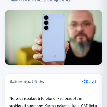
Austėja Kavaliauskaitė
2026-05-27
2
Minutės
Dalytis
Skaitymo laikas: 2 Minutės
Nereikia išpakuoti telefono, kad pradėtum
susidaryti nuomonę. Kartais pakanka kelių CAD linijų