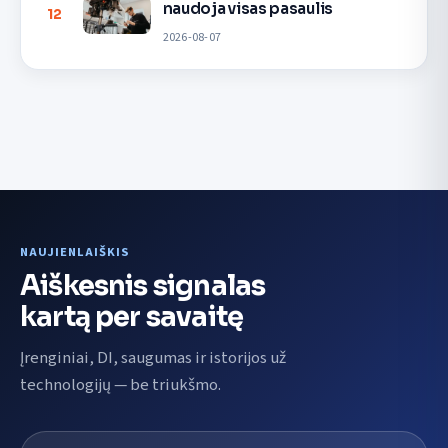
naudoja visas pasaulis
12
2026-08-07
NAUJIENLAIŠKIS
Aiškesnis signalas
kartą per savaitę
Įrenginiai, DI, saugumas ir istorijos už
technologijų — be triukšmo.
El. pašto adresas