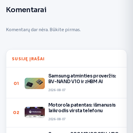
Komentarai
Komentarų dar nėra. Būkite pirmas.
SUSIJĘ ĮRAŠAI
Samsung atminties proveržis:
BV-NAND V10 ir zHBM AI
01
2026-08-07
Motorola patentas: išmanusis
laikrodis virsta telefonu
02
2026-08-07