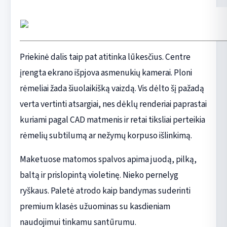
Priekinė dalis taip pat atitinka lūkesčius. Centre
įrengta ekrano išpjova asmenukių kamerai. Ploni
rėmeliai žada šiuolaikišką vaizdą. Vis dėlto šį pažadą
verta vertinti atsargiai, nes dėklų renderiai paprastai
kuriami pagal CAD matmenis ir retai tiksliai perteikia
rėmelių subtilumą ar nežymų korpuso išlinkimą.
Maketuose matomos spalvos apima juodą, pilką,
baltą ir prislopintą violetinę. Nieko pernelyg
ryškaus. Paletė atrodo kaip bandymas suderinti
premium klasės užuominas su kasdieniam
naudojimui tinkamu santūrumu.