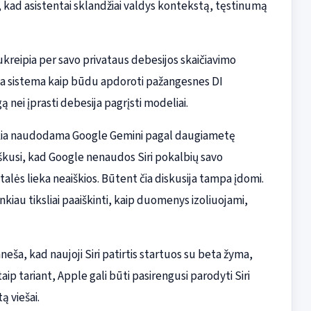
si, kad asistentai sklandžiai valdys kontekstą, tęstinumą
kreipia per savo privataus debesijos skaičiavimo
i šia sistema kaip būdu apdoroti pažangesnes DI
 nei įprasti debesija pagrįsti modeliai.
eikia naudodama Google Gemini pagal daugiametę
iškusi, kad Google nenaudos Siri pokalbių savo
lės lieka neaiškios. Būtent čia diskusija tampa įdomi.
iau tiksliai paaiškinti, kaip duomenys izoliuojami,
ša, kad naujoji Siri patirtis startuos su beta žyma,
aip tariant, Apple gali būti pasirengusi parodyti Siri
ą viešai.