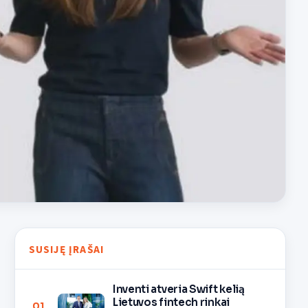
SUSIJĘ ĮRAŠAI
Inventi atveria Swift kelią
Lietuvos fintech rinkai
01