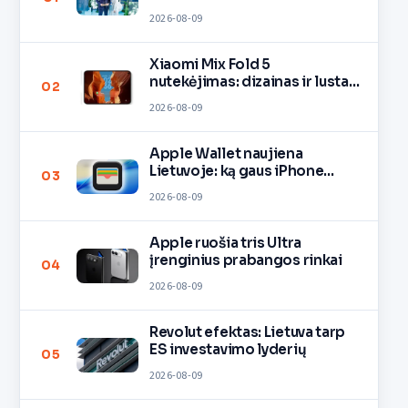
2026-08-09
Xiaomi Mix Fold 5
nutekėjimas: dizainas ir lustas
02
O3
2026-08-09
Apple Wallet naujiena
Lietuvoje: ką gaus iPhone
03
savininkai?
2026-08-09
Apple ruošia tris Ultra
įrenginius prabangos rinkai
04
2026-08-09
Revolut efektas: Lietuva tarp
ES investavimo lyderių
05
2026-08-09