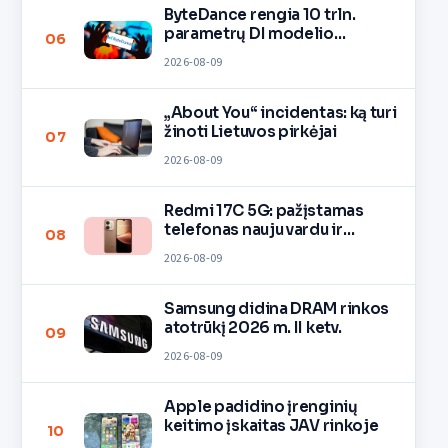
ByteDance rengia 10 trln.
parametrų DI modelio
06
mokymą
2026-08-09
„About You“ incidentas: ką turi
žinoti Lietuvos pirkėjai
07
2026-08-09
Redmi 17C 5G: pažįstamas
telefonas nauju vardu ir
08
spalvomis
2026-08-09
Samsung didina DRAM rinkos
atotrūkį 2026 m. II ketv.
09
2026-08-09
Apple padidino įrenginių
keitimo įskaitas JAV rinkoje
10