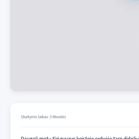
Skaitymo laikas: 3 Minutės
Daugelį metų Siri gyvavo keistoje erdvėje tarp didelių a