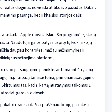
au realus diegimas ne visada atitikdavo pažadus. Dabar,
anumo pažanga, bet ir kita šios istorijos dalis:
taskaita, Apple ruošia atskirą Siri programėlę, skirtą
prasta. Naudotojai galės patys nuspręsti, kiek laiko jų
reiškia daugiau kontrolės, mažiau nežinomybės ir
aikinių susirašinėjimo platformų.
ių istorijos saugojimo parinktis: automatinį ištrynimą
augojimą. Tai pažįstama sistema, primenanti saugojimo
. Skirtumas tas, kad šį kartą nustatymas taikomas DI
atrodyti gerokai didesnis.
I pokalbių įrankiai dažnai prašė naudotojų pasitikėti