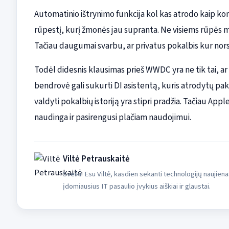
Automatinio ištrynimo funkcija kol kas atrodo kaip kon
rūpestį, kurį žmonės jau supranta. Ne visiems rūpės mo
Tačiau daugumai svarbu, ar privatus pokalbis kur nors n
Todėl didesnis klausimas prieš WWDC yra ne tik tai, ar A
bendrovė gali sukurti DI asistentą, kuris atrodytų p
valdyti pokalbių istoriją yra stipri pradžia. Tačiau Apple
naudinga ir pasirengusi plačiam naudojimui.
Viltė Petrauskaitė
Sveiki! Esu Viltė, kasdien sekanti technologijų naujiena
įdomiausius IT pasaulio įvykius aiškiai ir glaustai.