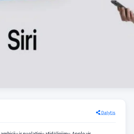
Dalytis
mbicijų ir nuolatinių atidėliojimų. Apple vis