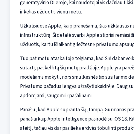
generatyvinio DI eroje, kai naudotojai vis dažniau tiki
ir kelias užduotis vienu metu.
Užkulisiuose Apple, kaip pranešama, šias užklausas nu
infrastruktūrą. Ši detalė svarbi. Apple stipriai remias
užduotis, kartu išlaikant griežtesnę privatumo apsaugą
Tuo pat metu ataskaitoje teigiama, kad Siri dabar v
sutartį, paskelbtą šių metų pradžioje. Apple yra pare
modeliams mokyti, nors smulkesnės šio susitarimo deta
Privatumo pažadus lengva užrašyti skaidrėje. Daug sunk
apdorojami, saugomi ir pašalinami.
Panašu, kad Apple supranta šią įtampą. Gurmanas prane
panašiai kaip Apple Intelligence pasirodė su iOS 18. Kit
ateitį, tačiau vis dar pasilieka erdvės tobulinti produkt