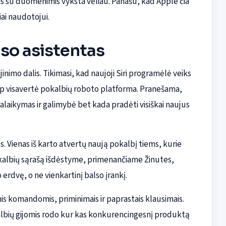
as su duomenimis vyksta vėliau. Panašu, kad Apple čia
iai naudotojui.
lso asistentas
inimo dalis. Tikimasi, kad naujoji Siri programėlė veiks
kaip visavertė pokalbių roboto platforma. Pranešama,
 palaikymas ir galimybė bet kada pradėti visiškai naujus
s. Vienas iš karto atvertų naują pokalbį tiems, kurie
okalbių sąrašą išdėstyme, primenančiame Žinutes,
erdvę, o ne vienkartinį balso įrankį.
tomis komandomis, priminimais ir paprastais klausimais.
albių gijomis rodo kur kas konkurencingesnį produktą