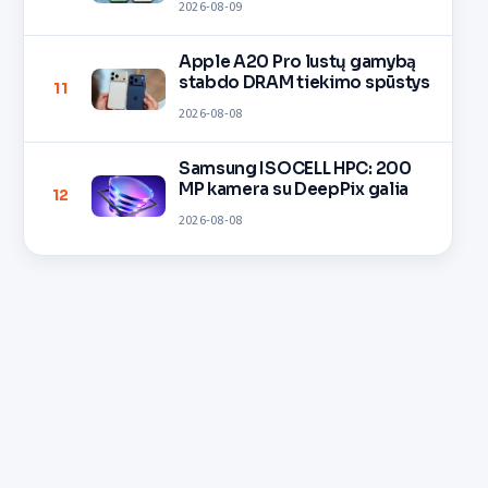
2026-08-09
Apple A20 Pro lustų gamybą
stabdo DRAM tiekimo spūstys
11
2026-08-08
Samsung ISOCELL HPC: 200
MP kamera su DeepPix galia
12
2026-08-08