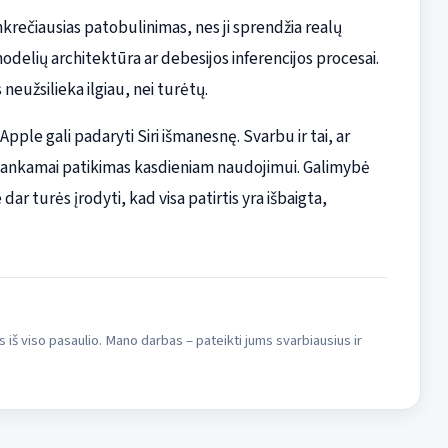
krečiausias patobulinimas, nes ji sprendžia realų
delių architektūra ar debesijos inferencijos procesai.
eužsilieka ilgiau, nei turėtų.
pple gali padaryti Siri išmanesnę. Svarbu ir tai, ar
akankamai patikimas kasdieniam naudojimui. Galimybė
 dar turės įrodyti, kad visa patirtis yra išbaigta,
s iš viso pasaulio. Mano darbas – pateikti jums svarbiausius ir