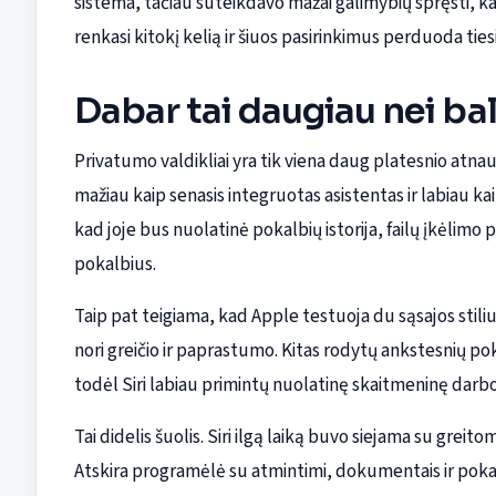
sistema, tačiau suteikdavo mažai galimybių spręsti, k
renkasi kitokį kelią ir šiuos pasirinkimus perduoda ties
Dabar tai daugiau nei ba
Privatumo valdikliai yra tik viena daug platesnio atnauj
mažiau kaip senasis integruotas asistentas ir labiau 
kad joje bus nuolatinė pokalbių istorija, failų įkėlimo
pokalbius.
Taip pat teigiama, kad Apple testuoja du sąsajos stiliu
nori greičio ir paprastumo. Kitas rodytų ankstesnių p
todėl Siri labiau primintų nuolatinę skaitmeninę darbo 
Tai didelis šuolis. Siri ilgą laiką buvo siejama su grei
Atskira programėlė su atmintimi, dokumentais ir pok