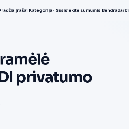
Pradžia
Įrašai
Kategorija
Susisiekite su mumis
Bendradarbi
gramėlė
 DI privatumo
.