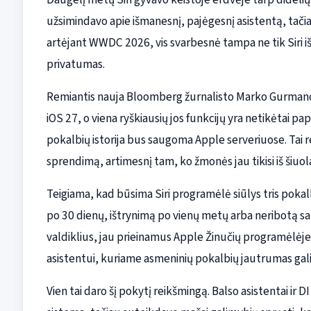
užsimindavo apie išmanesnį, pajėgesnį asistentą, tači
artėjant WWDC 2026, vis svarbesnė tampa ne tik Siri išm
privatumas.
Remiantis nauja Bloomberg žurnalisto Marko Gurmano a
iOS 27, o viena ryškiausių jos funkcijų yra netikėtai pa
pokalbių istorija bus saugoma Apple serveriuose. Tai 
sprendimą, artimesnį tam, ko žmonės jau tikisi iš šiuol
Teigiama, kad būsima Siri programėlė siūlys tris pokalb
po 30 dienų, ištrynimą po vienų metų arba neribotą s
valdiklius, jau prieinamus Apple Žinučių programėlėje
asistentui, kuriame asmeninių pokalbių jautrumas gali 
Vien tai daro šį pokytį reikšmingą. Balso asistentai ir D