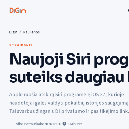
Digin
Naujienos
STRAIPSNIS
Naujoji Siri pro
suteiks daugiau
Apple ruošia atskirą Siri programėlę iOS 27, kurioje
naudotojai galės valdyti pokalbių istorijos saugojimą
Tai svarbus žingsnis DI privatumo ir pasitikėjimo link.
Viltė Petrauskaitė
2026-05-18
3
Minutės