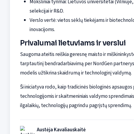
Moksliniai tyrimai: Lietuvos universitetai (Vilniuje,
selekcijai ir R&D.
Verslo vertė: vietos sėklų tiekėjams ir biotechnol
inovacijoms.
Privalumai lietuviams ir verslui
Saugoma ateitis reiškia geresnę maisto ir miškininkystės
tarptautinį bendradarbiavimą per NordGen partnerystę
modelis užtikrina skaidrumą ir technologinį valdymą.
Ši iniciatyva rodo, kaip tradicinės biologinės apsau
technologijomis ir skaitmeniniais valdymo sprendimais 
ilgalaikių, technologijų pagrindu pagrįstų sprendimų.
Austėja Kavaliauskaitė