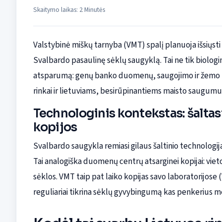
Skaitymo laikas: 2 Minutės
Valstybinė miškų tarnyba (VMT) spalį planuoja išsiųsti
Svalbardo pasaulinę sėklų saugyklą. Tai ne tik biologin
atsparumą: genų banko duomenų, saugojimo ir žemo te
rinkai ir lietuviams, besirūpinantiems maisto saugumu
Technologinis kontekstas: šaltas
kopijos
Svalbardo saugykla remiasi gilaus šaltinio technologij
Tai analogiška duomenų centrų atsarginei kopijai: vietoj
sėklos. VMT taip pat laiko kopijas savo laboratorijose (
reguliariai tikrina sėklų gyvybingumą kas penkerius m