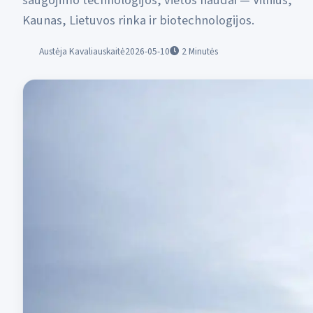
saugojimo technologijos, vietos naudai — Vilnius,
Kaunas, Lietuvos rinka ir biotechnologijos.
Austėja Kavaliauskaitė
2026-05-10
2
Minutės