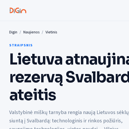
Digin
Naujienos
Vietinis
STRAIPSNIS
Lietuva atnaujin
rezervą Svalbar
ateitis
Valstybinė miškų tarnyba rengia naują Lietuvos sėklų
siuntą į Svalbardą: technologinis ir rinkos požiūris,