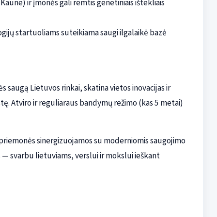
 Kaune) ir įmonės gali remtis genetiniais ištekliais
ogijų startuoliams suteikiama saugi ilgalaikė bazė
 saugą Lietuvos rinkai, skatina vietos inovacijas ir
. Atviro ir reguliaraus bandymų režimo (kas 5 metai)
gos priemonės sinergizuojamos su moderniomis saugojimo
— svarbu lietuviams, verslui ir mokslui ieškant