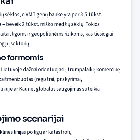
nkai
ių sėklos, o VMT genų banke yra per 3,5 tūkst.
e – beveik 2 tūkst. miško medžių sėklų. Tokios
tai, ligoms ir geopolitinėms rizikoms, kas tiesiogiai
gijų sektorių.
mo formomis
 Lietuvoje dažnai orientuojasi į trumpalaikę komercinę
kaitmenizuotas (registrai, priskyrimai,
lniuje ar Kaune, globalus saugojimas suteikia
jimo scenarijai
ines linijas po ligų ar katastrofų.