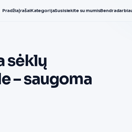
Pradžia
Įrašai
Kategorija
Susisiekite su mumis
Bendradarbiau
a sėklų
de – saugoma