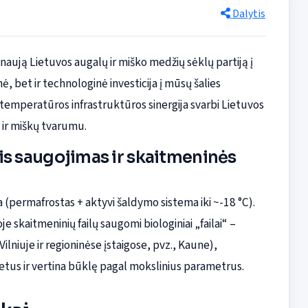
Dalytis
 naują Lietuvos augalų ir miško medžių sėklų partiją į
ė, bet ir technologinė investicija į mūsų šalies
mperatūros infrastruktūros sinergija svarbi Lietuvos
 ir miškų tvarumu.
is saugojimas ir skaitmeninės
a (permafrostas + aktyvi šaldymo sistema iki ~-18 °C).
e skaitmeninių failų saugomi biologiniai „failai“ –
Vilniuje ir regioninėse įstaigose, pvz., Kaune),
etus ir vertina būklę pagal mokslinius parametrus.