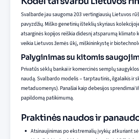
Kodėl tai svarbu Lietuvos ri
Svalbarde jau saugoma 203 vertingiausių Lietuvos rūš
pavyzdžių. Miško genetinių išteklių skyriaus kolekcijoj
atsarginės kopijos reiškia didesnį atsparumą klimato kai
veikia Lietuvos žemės ūkį, miškininkystę ir biotechnolo
Palyginimas su kitomis saugoji
Privatūs sėklų bankai ir komercinės semplų saugyklos
naudą. Svalbardo modelis – tarptautinis, ilgalaikis ir s
metaduomenys). Panašiai kaip debesijos sprendimai Vi
papildomą patikimumą.
Praktinės naudos ir panaudo
Atsinaujinimas po ekstremalių įvykių: atkuriant sėkl