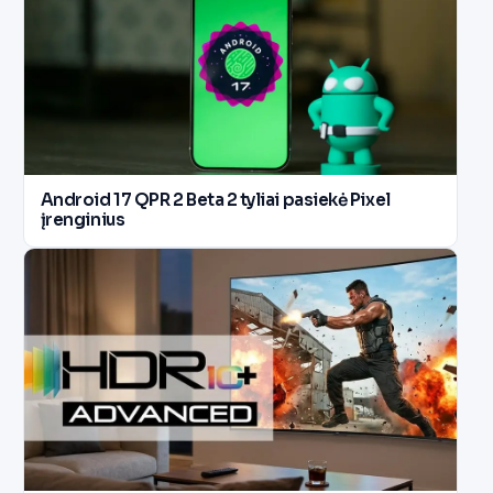
Android 17 QPR 2 Beta 2 tyliai pasiekė Pixel
įrenginius