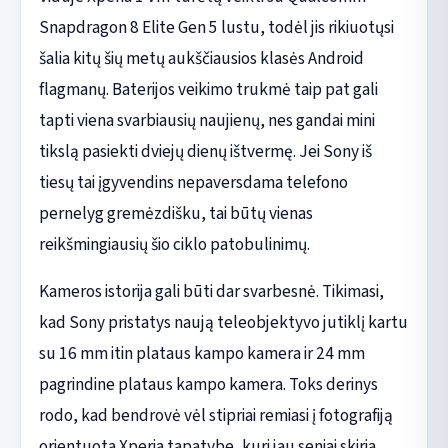
Snapdragon 8 Elite Gen 5 lustu, todėl jis rikiuotųsi
šalia kitų šių metų aukščiausios klasės Android
flagmanų. Baterijos veikimo trukmė taip pat gali
tapti viena svarbiausių naujienų, nes gandai mini
tikslą pasiekti dviejų dienų ištvermę. Jei Sony iš
tiesų tai įgyvendins nepaversdama telefono
pernelyg gremėzdišku, tai būtų vienas
reikšmingiausių šio ciklo patobulinimų.
Kameros istorija gali būti dar svarbesnė. Tikimasi,
kad Sony pristatys naują teleobjektyvo jutiklį kartu
su 16 mm itin plataus kampo kamera ir 24 mm
pagrindine plataus kampo kamera. Toks derinys
rodo, kad bendrovė vėl stipriai remiasi į fotografiją
orientuota Xperia tapatybe, kuri jau seniai skiria