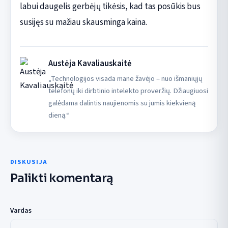
labui daugelis gerbėjų tikėsis, kad tas posūkis bus
susijęs su mažiau skausminga kaina.
Austėja Kavaliauskaitė
„Technologijos visada mane žavėjo – nuo išmaniųjų
telefonų iki dirbtinio intelekto proveržių. Džiaugiuosi
galėdama dalintis naujienomis su jumis kiekvieną
dieną.“
DISKUSIJA
Palikti komentarą
Vardas