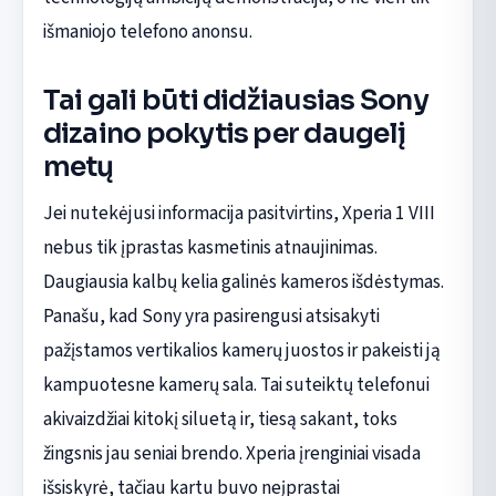
išmaniojo telefono anonsu.
Tai gali būti didžiausias Sony
dizaino pokytis per daugelį
metų
Jei nutekėjusi informacija pasitvirtins, Xperia 1 VIII
nebus tik įprastas kasmetinis atnaujinimas.
Daugiausia kalbų kelia galinės kameros išdėstymas.
Panašu, kad Sony yra pasirengusi atsisakyti
pažįstamos vertikalios kamerų juostos ir pakeisti ją
kampuotesne kamerų sala. Tai suteiktų telefonui
akivaizdžiai kitokį siluetą ir, tiesą sakant, toks
žingsnis jau seniai brendo. Xperia įrenginiai visada
išsiskyrė, tačiau kartu buvo neįprastai