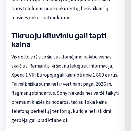
šiuos telefonus nuo konkurentų, besivaikančių
masinės rinkos patrauklumo.
Tikruoju kliuviniu gali tapti
kaina
Vis dėlto virš viso šio susidomėjimo pakibo vienas
skaičius. Remiantis iki šiol nutekėjusia informacija,
Xperia 1 VIII Europoje gali kainuoti apie 1 869 eurus.
Tai milžiniška suma net ir vertinant pagal 2026 m.
flagmanų standartus. Sony niekada nesivaržė taikyti
premium klasės kainodaros, tačiau tokia kaina
telefoną perkeltų į teritoriją, kurioje net ištikimi
gerbėjai gali pradėti abejoti.