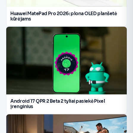
Huawei MatePad Pro 2026: plona OLED planšetė
kūrėjams
Android 17 QPR 2 Beta 2 tyliai pasiekė Pixel
įrenginius