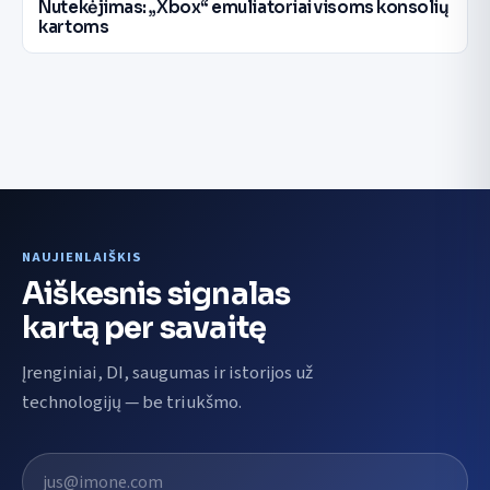
Nutekėjimas: „Xbox“ emuliatoriai visoms konsolių
kartoms
NAUJIENLAIŠKIS
Aiškesnis signalas
kartą per savaitę
Įrenginiai, DI, saugumas ir istorijos už
technologijų — be triukšmo.
El. pašto adresas