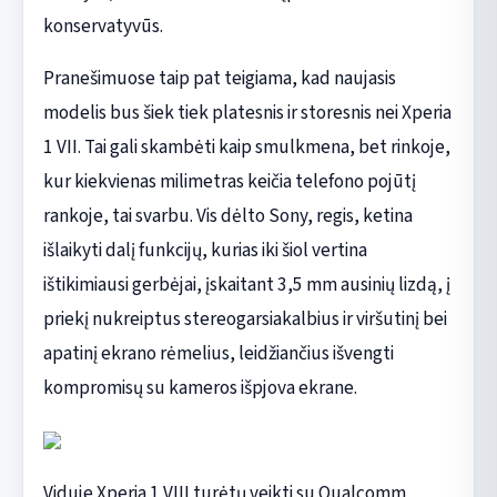
konservatyvūs.
Pranešimuose taip pat teigiama, kad naujasis
modelis bus šiek tiek platesnis ir storesnis nei Xperia
1 VII. Tai gali skambėti kaip smulkmena, bet rinkoje,
kur kiekvienas milimetras keičia telefono pojūtį
rankoje, tai svarbu. Vis dėlto Sony, regis, ketina
išlaikyti dalį funkcijų, kurias iki šiol vertina
ištikimiausi gerbėjai, įskaitant 3,5 mm ausinių lizdą, į
priekį nukreiptus stereogarsiakalbius ir viršutinį bei
apatinį ekrano rėmelius, leidžiančius išvengti
kompromisų su kameros išpjova ekrane.
Viduje Xperia 1 VIII turėtų veikti su Qualcomm