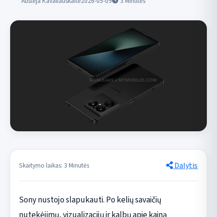
Austėja Kavaliauskaitė
2026-05-09
3
Minutės
Dalytis
Skaitymo laikas: 3 Minutės
Sony nustojo slapukauti. Po kelių savaičių
nutekėjimų, vizualizacijų ir kalbų apie kainą