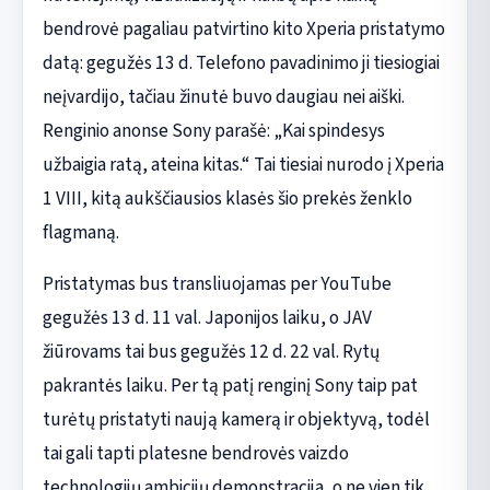
bendrovė pagaliau patvirtino kito Xperia pristatymo
datą: gegužės 13 d. Telefono pavadinimo ji tiesiogiai
neįvardijo, tačiau žinutė buvo daugiau nei aiški.
Renginio anonse Sony parašė: „Kai spindesys
užbaigia ratą, ateina kitas.“ Tai tiesiai nurodo į Xperia
1 VIII, kitą aukščiausios klasės šio prekės ženklo
flagmaną.
Pristatymas bus transliuojamas per YouTube
gegužės 13 d. 11 val. Japonijos laiku, o JAV
žiūrovams tai bus gegužės 12 d. 22 val. Rytų
pakrantės laiku. Per tą patį renginį Sony taip pat
turėtų pristatyti naują kamerą ir objektyvą, todėl
tai gali tapti platesne bendrovės vaizdo
technologijų ambicijų demonstracija, o ne vien tik