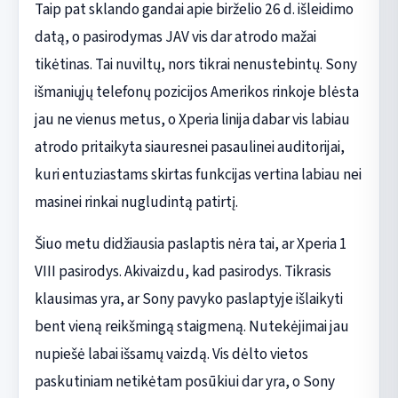
Taip pat sklando gandai apie birželio 26 d. išleidimo
datą, o pasirodymas JAV vis dar atrodo mažai
tikėtinas. Tai nuviltų, nors tikrai nenustebintų. Sony
išmaniųjų telefonų pozicijos Amerikos rinkoje blėsta
jau ne vienus metus, o Xperia linija dabar vis labiau
atrodo pritaikyta siauresnei pasaulinei auditorijai,
kuri entuziastams skirtas funkcijas vertina labiau nei
masinei rinkai nugludintą patirtį.
Šiuo metu didžiausia paslaptis nėra tai, ar Xperia 1
VIII pasirodys. Akivaizdu, kad pasirodys. Tikrasis
klausimas yra, ar Sony pavyko paslaptyje išlaikyti
bent vieną reikšmingą staigmeną. Nutekėjimai jau
nupiešė labai išsamų vaizdą. Vis dėlto vietos
paskutiniam netikėtam posūkiui dar yra, o Sony