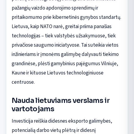
pažangių vaizdo apdorojimo sprendimų ir
pritaikomumo prie kibernetinės gynybos standartų.
Lietuva, kaip NATO narė, greitai priima panašias
technologijas – tiek valstybės užsakymuose, tiek
privačiose saugumo iniciatyvose. Tai suteikia vietos
inžinieriams ir įmonėms galimybę dalyvauti tiekimo
grandinėse, plėsti gamybinius pajėgumus Vilniuje,
Kaune ir kituose Lietuvos technologiniuose
centruose.
Nauda lietuviams verslams ir
vartotojams
Investicija reiškia didesnes eksporto galimybes,
potencialią darbo vietų plėtrą ir didesnį