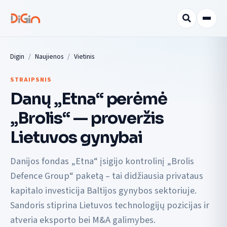
Digin
Naujienos
Vietinis
STRAIPSNIS
Danų „Etna“ perėmė
„Brolis“ — proveržis
Lietuvos gynybai
Danijos fondas „Etna“ įsigijo kontrolinį „Brolis
Defence Group“ paketą – tai didžiausia privataus
kapitalo investicija Baltijos gynybos sektoriuje.
Sandoris stiprina Lietuvos technologijų pozicijas ir
atveria eksporto bei M&A galimybes.