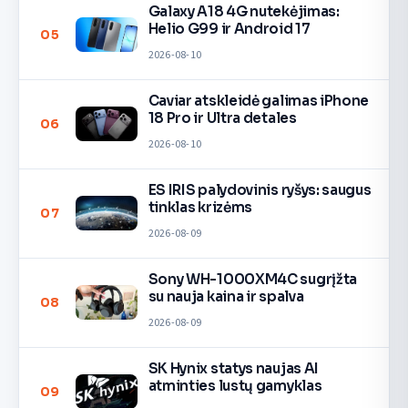
Galaxy A18 4G nutekėjimas:
Helio G99 ir Android 17
05
2026-08-10
Caviar atskleidė galimas iPhone
18 Pro ir Ultra detales
06
2026-08-10
ES IRIS palydovinis ryšys: saugus
tinklas krizėms
07
2026-08-09
Sony WH-1000XM4C sugrįžta
su nauja kaina ir spalva
08
2026-08-09
SK Hynix statys naujas AI
atminties lustų gamyklas
09