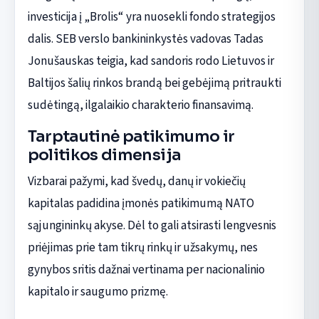
investicija į „Brolis“ yra nuosekli fondo strategijos
dalis. SEB verslo bankininkystės vadovas Tadas
Jonušauskas teigia, kad sandoris rodo Lietuvos ir
Baltijos šalių rinkos brandą bei gebėjimą pritraukti
sudėtingą, ilgalaikio charakterio finansavimą.
Tarptautinė patikimumo ir
politikos dimensija
Vizbarai pažymi, kad švedų, danų ir vokiečių
kapitalas padidina įmonės patikimumą NATO
sąjungininkų akyse. Dėl to gali atsirasti lengvesnis
priėjimas prie tam tikrų rinkų ir užsakymų, nes
gynybos sritis dažnai vertinama per nacionalinio
kapitalo ir saugumo prizmę.