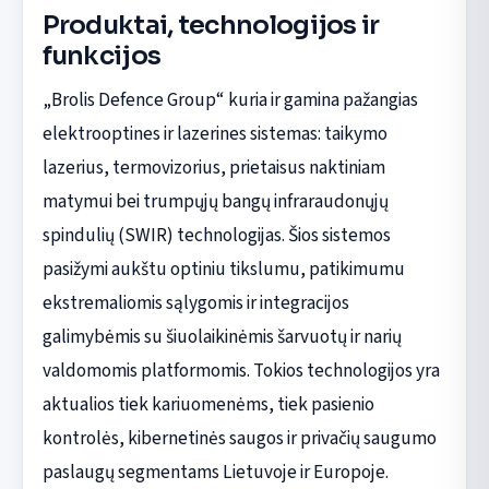
Produktai, technologijos ir
funkcijos
„Brolis Defence Group“ kuria ir gamina pažangias
elektrooptines ir lazerines sistemas: taikymo
lazerius, termovizorius, prietaisus naktiniam
matymui bei trumpųjų bangų infraraudonųjų
spindulių (SWIR) technologijas. Šios sistemos
pasižymi aukštu optiniu tikslumu, patikimumu
ekstremaliomis sąlygomis ir integracijos
galimybėmis su šiuolaikinėmis šarvuotų ir narių
valdomomis platformomis. Tokios technologijos yra
aktualios tiek kariuomenėms, tiek pasienio
kontrolės, kibernetinės saugos ir privačių saugumo
paslaugų segmentams Lietuvoje ir Europoje.