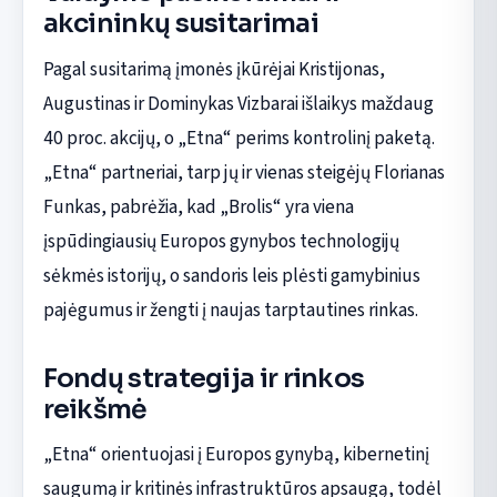
akcininkų susitarimai
Pagal susitarimą įmonės įkūrėjai Kristijonas,
Augustinas ir Dominykas Vizbarai išlaikys maždaug
40 proc. akcijų, o „Etna“ perims kontrolinį paketą.
„Etna“ partneriai, tarp jų ir vienas steigėjų Florianas
Funkas, pabrėžia, kad „Brolis“ yra viena
įspūdingiausių Europos gynybos technologijų
sėkmės istorijų, o sandoris leis plėsti gamybinius
pajėgumus ir žengti į naujas tarptautines rinkas.
Fondų strategija ir rinkos
reikšmė
„Etna“ orientuojasi į Europos gynybą, kibernetinį
saugumą ir kritinės infrastruktūros apsaugą, todėl