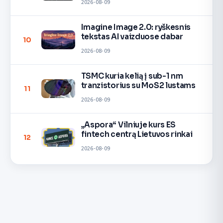
2026-08-09
Imagine Image 2.0: ryškesnis
tekstas AI vaizduose dabar
10
2026-08-09
TSMC kuria kelią į sub-1 nm
tranzistorius su MoS2 lustams
11
2026-08-09
„Aspora“ Vilniuje kurs ES
fintech centrą Lietuvos rinkai
12
2026-08-09