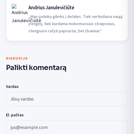
Andrius Janulevičiūtė
„Man patinka gilintis į detales. Tiek vertindama naują
įrenginį, tiek kurdama mokomuosius straipsnius,
stengiuosi rašyti paprastai, bet išsamiai.“
DISKUSIJA
Palikti komentarą
Vardas
El. paštas