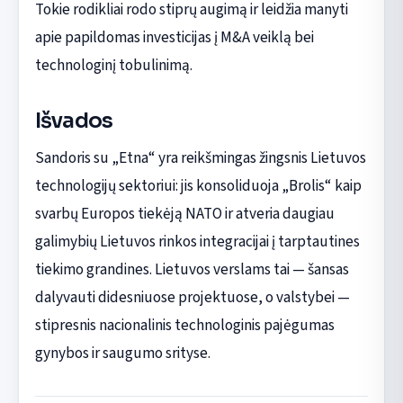
Tokie rodikliai rodo stiprų augimą ir leidžia manyti
apie papildomas investicijas į M&A veiklą bei
technologinį tobulinimą.
Išvados
Sandoris su „Etna“ yra reikšmingas žingsnis Lietuvos
technologijų sektoriui: jis konsoliduoja „Brolis“ kaip
svarbų Europos tiekėją NATO ir atveria daugiau
galimybių Lietuvos rinkos integracijai į tarptautines
tiekimo grandines. Lietuvos verslams tai — šansas
dalyvauti didesniuose projektuose, o valstybei —
stipresnis nacionalinis technologinis pajėgumas
gynybos ir saugumo srityse.