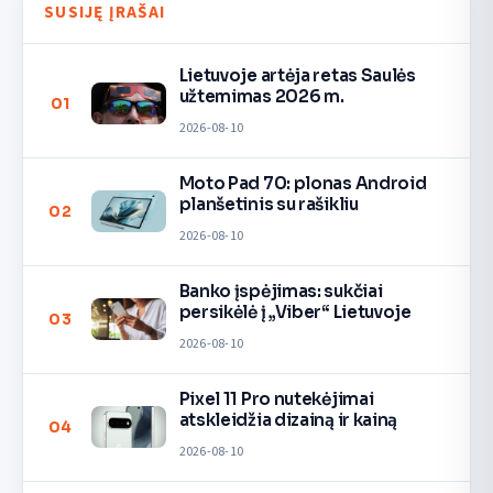
SUSIJĘ ĮRAŠAI
Lietuvoje artėja retas Saulės
užtemimas 2026 m.
01
2026-08-10
Moto Pad 70: plonas Android
planšetinis su rašikliu
02
2026-08-10
Banko įspėjimas: sukčiai
persikėlė į „Viber“ Lietuvoje
03
2026-08-10
Pixel 11 Pro nutekėjimai
atskleidžia dizainą ir kainą
04
2026-08-10