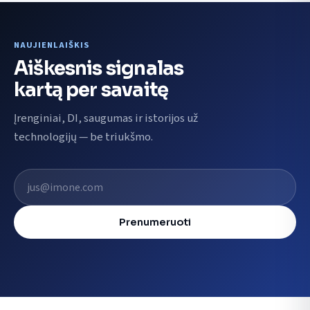
NAUJIENLAIŠKIS
Aiškesnis signalas
kartą per savaitę
Įrenginiai, DI, saugumas ir istorijos už
technologijų — be triukšmo.
El. pašto adresas
Prenumeruoti