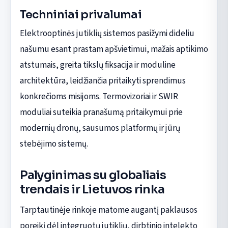
Techniniai privalumai
Elektrooptinės jutiklių sistemos pasižymi dideliu
našumu esant prastam apšvietimui, mažais aptikimo
atstumais, greita tikslų fiksacija ir moduline
architektūra, leidžiančia pritaikyti sprendimus
konkrečioms misijoms. Termovizoriai ir SWIR
moduliai suteikia pranašumą pritaikymui prie
modernių dronų, sausumos platformų ir jūrų
stebėjimo sistemų.
Palyginimas su globaliais
trendais ir Lietuvos rinka
Tarptautinėje rinkoje matome augantį paklausos
poreikį dėl integruotų jutiklių, dirbtinio intelekto