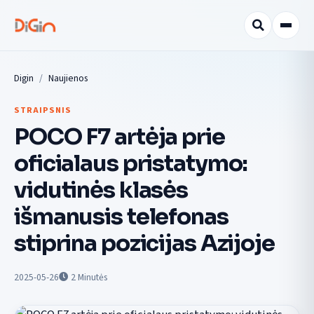
Digin
Naujienos
STRAIPSNIS
POCO F7 artėja prie
oficialaus pristatymo:
vidutinės klasės
išmanusis telefonas
stiprina pozicijas Azijoje
2025-05-26
2
Minutės