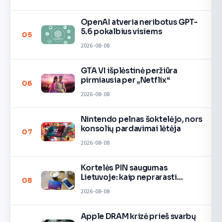
OpenAI atveria neribotus GPT-
5.6 pokalbius visiems
05
2026-08-08
GTA VI išplėstinė peržiūra
pirmiausia per „Netflix“
06
2026-08-08
Nintendo pelnas šoktelėjo, nors
konsolių pardavimai lėtėja
07
2026-08-08
Kortelės PIN saugumas
Lietuvoje: kaip neprarasti
08
pinigų
2026-08-08
Apple DRAM krizė prieš svarbų