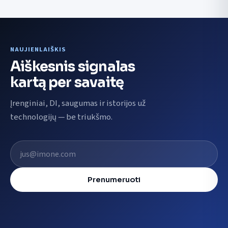
NAUJIENLAIŠKIS
Aiškesnis signalas
kartą per savaitę
Įrenginiai, DI, saugumas ir istorijos už
technologijų — be triukšmo.
El. pašto adresas
Prenumeruoti