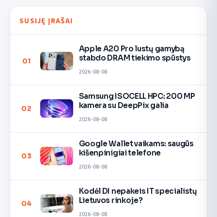
SUSIJĘ ĮRAŠAI
Apple A20 Pro lustų gamybą
stabdo DRAM tiekimo spūstys
01
2026-08-08
Samsung ISOCELL HPC: 200 MP
kamera su DeepPix galia
02
2026-08-08
Google Wallet vaikams: saugūs
kišenpinigiai telefone
03
2026-08-08
Kodėl DI nepakeis IT specialistų
Lietuvos rinkoje?
04
2026-08-08