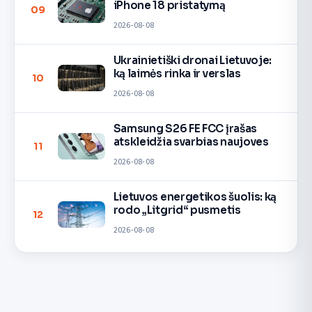
iPhone 18 pristatymą
09
2026-08-08
Ukrainietiški dronai Lietuvoje:
ką laimės rinka ir verslas
10
2026-08-08
Samsung S26 FE FCC įrašas
atskleidžia svarbias naujoves
11
2026-08-08
Lietuvos energetikos šuolis: ką
rodo „Litgrid“ pusmetis
12
2026-08-08