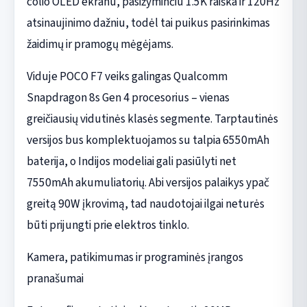
colio OLED ekranu, pasižyminčiu 1.5K raiška ir 120Hz
atsinaujinimo dažniu, todėl tai puikus pasirinkimas
žaidimų ir pramogų mėgėjams.
Viduje POCO F7 veiks galingas Qualcomm
Snapdragon 8s Gen 4 procesorius – vienas
greičiausių vidutinės klasės segmente. Tarptautinės
versijos bus komplektuojamos su talpia 6550mAh
baterija, o Indijos modeliai gali pasiūlyti net
7550mAh akumuliatorių. Abi versijos palaikys ypač
greitą 90W įkrovimą, tad naudotojai ilgai neturės
būti prijungti prie elektros tinklo.
Kamera, patikimumas ir programinės įrangos
pranašumai