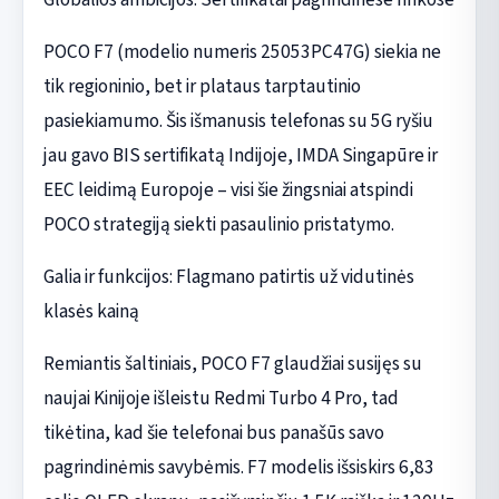
POCO F7 (modelio numeris 25053PC47G) siekia ne
tik regioninio, bet ir plataus tarptautinio
pasiekiamumo. Šis išmanusis telefonas su 5G ryšiu
jau gavo BIS sertifikatą Indijoje, IMDA Singapūre ir
EEC leidimą Europoje – visi šie žingsniai atspindi
POCO strategiją siekti pasaulinio pristatymo.
Galia ir funkcijos: Flagmano patirtis už vidutinės
klasės kainą
Remiantis šaltiniais, POCO F7 glaudžiai susijęs su
naujai Kinijoje išleistu Redmi Turbo 4 Pro, tad
tikėtina, kad šie telefonai bus panašūs savo
pagrindinėmis savybėmis. F7 modelis išsiskirs 6,83