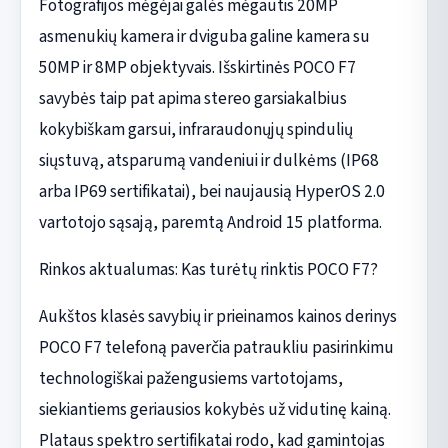
Fotografijos mėgėjai galės mėgautis 20MP
asmenukių kamera ir dviguba galine kamera su
50MP ir 8MP objektyvais. Išskirtinės POCO F7
savybės taip pat apima stereo garsiakalbius
kokybiškam garsui, infraraudonųjų spindulių
siųstuvą, atsparumą vandeniui ir dulkėms (IP68
arba IP69 sertifikatai), bei naujausią HyperOS 2.0
vartotojo sąsają, paremtą Android 15 platforma.
Rinkos aktualumas: Kas turėtų rinktis POCO F7?
Aukštos klasės savybių ir prieinamos kainos derinys
POCO F7 telefoną paverčia patraukliu pasirinkimu
technologiškai pažengusiems vartotojams,
siekiantiems geriausios kokybės už vidutinę kainą.
Plataus spektro sertifikatai rodo, kad gamintojas