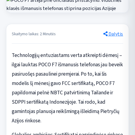
Dalytis
Skaitymo laikas: 2 Minutės
Technologijų entuziastams verta atkreipti dėmesį –
ilgai lauktas POCO F7 išmanusis telefonas jau beveik
pasiruošęs pasaulinei premjerai. Po to, kai šis
modelis šį mėnesį gavo FCC sertifikatą, POCO F7
papildomai pelnė NBTC patvirtinimą Tailande ir
SDPPI sertifikatą Indonezijoje. Tai rodo, kad
gamintojas planuoja reikšmingą išleidimą Pietryčių
Azijos rinkose.
Globalios ambicijos: Sertifikatai pagrindinėse rinkose