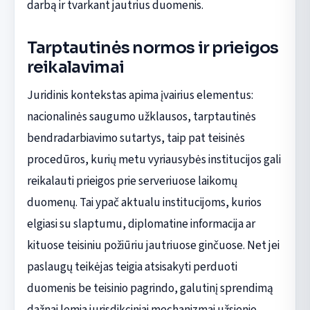
darbą ir tvarkant jautrius duomenis.
Tarptautinės normos ir prieigos
reikalavimai
Juridinis kontekstas apima įvairius elementus:
nacionalinės saugumo užklausos, tarptautinės
bendradarbiavimo sutartys, taip pat teisinės
procedūros, kurių metu vyriausybės institucijos gali
reikalauti prieigos prie serveriuose laikomų
duomenų. Tai ypač aktualu institucijoms, kurios
elgiasi su slaptumu, diplomatine informacija ar
kituose teisiniu požiūriu jautriuose ginčuose. Net jei
paslaugų teikėjas teigia atsisakyti perduoti
duomenis be teisinio pagrindo, galutinį sprendimą
dažnai lemia jurisdikciniai mechanizmai užsienio