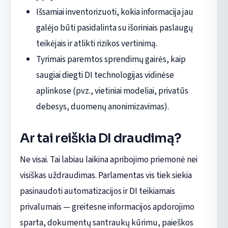
Išsamiai inventorizuoti, kokia informacija jau
galėjo būti pasidalinta su išoriniais paslaugų
teikėjais ir atlikti rizikos vertinimą.
Tyrimais paremtos sprendimų gairės, kaip
saugiai diegti DI technologijas vidinėse
aplinkose (pvz., vietiniai modeliai, privatūs
debesys, duomenų anonimizavimas).
Ar tai reiškia DI draudimą?
Ne visai. Tai labiau laikina apribojimo priemonė nei
visiškas uždraudimas. Parlamentas vis tiek siekia
pasinaudoti automatizacijos ir DI teikiamais
privalumais — greitesne informacijos apdorojimo
sparta, dokumentų santraukų kūrimu, paieškos