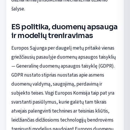
šalyse.
ES politika, duomenų apsauga
ir modelių treniravimas
Europos Sąjunga per daugelį metų pritaikė vienas
griežčiausių pasaulyje duomenų apsaugos taisyklių
— Generalinę duomenų apsaugos taisyklę (GDPR).
GDPR nustato stiprias nuostatas apie asmens
duomenų valdymą, saugojimą, perdavimą ir
subjekto teises. Visgi Europos Komisija taip pat yra
svarstanti pasiūlymus, kurie galėtų tam tikrais
atvejais palengvinti technines ar teisinias kliūtis,
leidžiančias didžiosioms technologijų bendrovėms
treniruoti modelius naudojant Europos duomenų