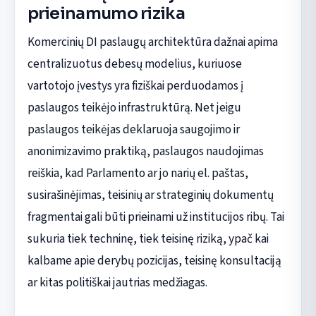
prieinamumo rizika
Komercinių DI paslaugų architektūra dažnai apima
centralizuotus debesų modelius, kuriuose
vartotojo įvestys yra fiziškai perduodamos į
paslaugos teikėjo infrastruktūrą. Net jeigu
paslaugos teikėjas deklaruoja saugojimo ir
anonimizavimo praktiką, paslaugos naudojimas
reiškia, kad Parlamento ar jo narių el. paštas,
susirašinėjimas, teisinių ar strateginių dokumentų
fragmentai gali būti prieinami už institucijos ribų. Tai
sukuria tiek techninę, tiek teisinę riziką, ypač kai
kalbame apie derybų pozicijas, teisinę konsultaciją
ar kitas politiškai jautrias medžiagas.