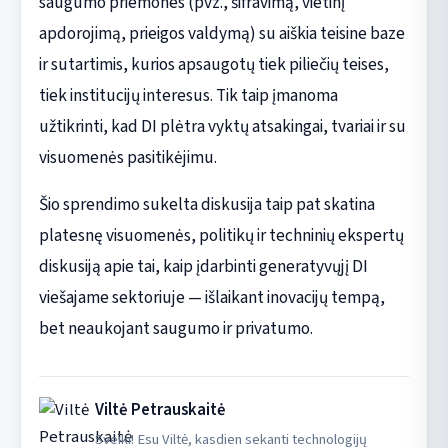
saugumo priemones (pvz., šifravimą, vietinį
apdorojimą, prieigos valdymą) su aiškia teisine baze
ir sutartimis, kurios apsaugotų tiek piliečių teises,
tiek institucijų interesus. Tik taip įmanoma
užtikrinti, kad DI plėtra vyktų atsakingai, tvariai ir su
visuomenės pasitikėjimu.
Šio sprendimo sukelta diskusija taip pat skatina
platesnę visuomenės, politikų ir techninių ekspertų
diskusiją apie tai, kaip įdarbinti generatyvųjį DI
viešajame sektoriuje — išlaikant inovacijų tempą,
bet neaukojant saugumo ir privatumo.
Viltė Petrauskaitė
Sveiki! Esu Viltė, kasdien sekanti technologijų