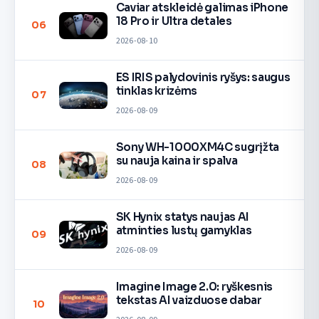
Caviar atskleidė galimas iPhone
18 Pro ir Ultra detales
06
2026-08-10
ES IRIS palydovinis ryšys: saugus
tinklas krizėms
07
2026-08-09
Sony WH-1000XM4C sugrįžta
su nauja kaina ir spalva
08
2026-08-09
SK Hynix statys naujas AI
atminties lustų gamyklas
09
2026-08-09
Imagine Image 2.0: ryškesnis
tekstas AI vaizduose dabar
10