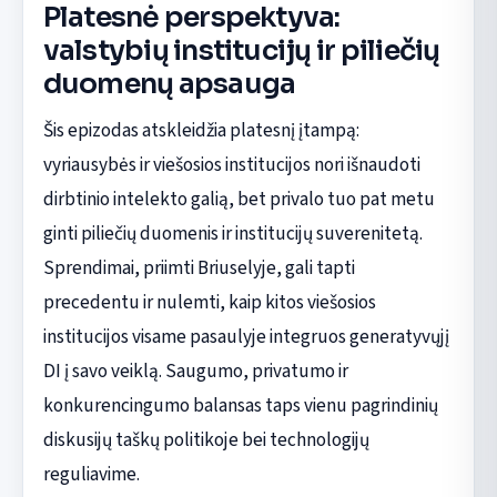
Platesnė perspektyva:
valstybių institucijų ir piliečių
duomenų apsauga
Šis epizodas atskleidžia platesnį įtampą:
vyriausybės ir viešosios institucijos nori išnaudoti
dirbtinio intelekto galią, bet privalo tuo pat metu
ginti piliečių duomenis ir institucijų suverenitetą.
Sprendimai, priimti Briuselyje, gali tapti
precedentu ir nulemti, kaip kitos viešosios
institucijos visame pasaulyje integruos generatyvųjį
DI į savo veiklą. Saugumo, privatumo ir
konkurencingumo balansas taps vienu pagrindinių
diskusijų taškų politikoje bei technologijų
reguliavime.