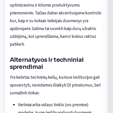
optimizavimu ir kitomis produktyvumo
priemonėmis. Tačiau dabar akcentuojama kontrolė:
kur, kaip ir su kokiais teikėjais duomenys yra
apdorojami. Galima tai suvokti kaip durų užrakto
uždėjimą, kol sprendžiama, kam ir kokius raktus
patikėti.
Alternatyvos ir techniniai
sprendimai
Yra keletas techninių kelių, kuriuos institucijos gali
apsvarstyti, norėdamos išlaikyti DI privalumus, bet
sumažinti rizikas:
Vietiniai arba vidaus tinklo (on-premise)
modeliai, kurie leidžia apdoroti duomenis