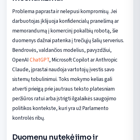
Problema paprasta ir nelepusi kompromisų. Jei
darbuotojas įklijuoja konfidencialų pranešimą ar
memorandumą į komercinį pokalbių robotą, šie
duomenys dažnai patenka į trečiųjų šalių serverius.
Bendrovės, valdančios modelius, pavyzdžiui,
OpenAI
ChatGPT
, Microsoft Copilot ar Anthropic
Claude, įprastai naudoja vartotojų įvestis savo
sistemų tobulinimui. Toks mokymo kelias gali
atverti prieigą prie jautraus teksto platesniam
peržiūros ratui arba įstrigti ilgalaikės saugojimo
politikos kontekste, kuri yra už Parlamento
kontrolės ribų.
Duomenų nutekėjimo ir