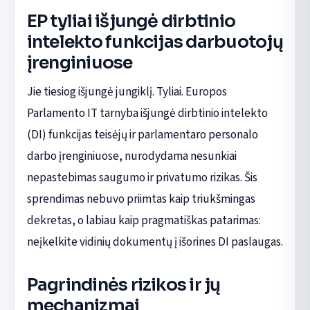
EP tyliai išjungė dirbtinio
intelekto funkcijas darbuotojų
įrenginiuose
Jie tiesiog išjungė jungiklį. Tyliai. Europos
Parlamento IT tarnyba išjungė dirbtinio intelekto
(DI) funkcijas teisėjų ir parlamentaro personalo
darbo įrenginiuose, nurodydama nesunkiai
nepastebimas saugumo ir privatumo rizikas. Šis
sprendimas nebuvo priimtas kaip triukšmingas
dekretas, o labiau kaip pragmatiškas patarimas:
neįkelkite vidinių dokumentų į išorines DI paslaugas.
Pagrindinės rizikos ir jų
mechanizmai