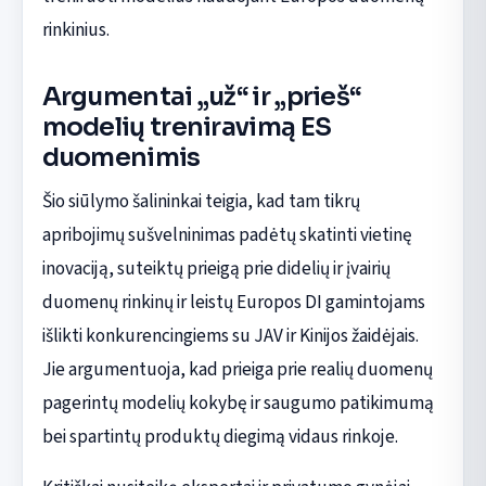
rinkinius.
Argumentai „už“ ir „prieš“
modelių treniravimą ES
duomenimis
Šio siūlymo šalininkai teigia, kad tam tikrų
apribojimų sušvelninimas padėtų skatinti vietinę
inovaciją, suteiktų prieigą prie didelių ir įvairių
duomenų rinkinų ir leistų Europos DI gamintojams
išlikti konkurencingiems su JAV ir Kinijos žaidėjais.
Jie argumentuoja, kad prieiga prie realių duomenų
pagerintų modelių kokybę ir saugumo patikimumą
bei spartintų produktų diegimą vidaus rinkoje.