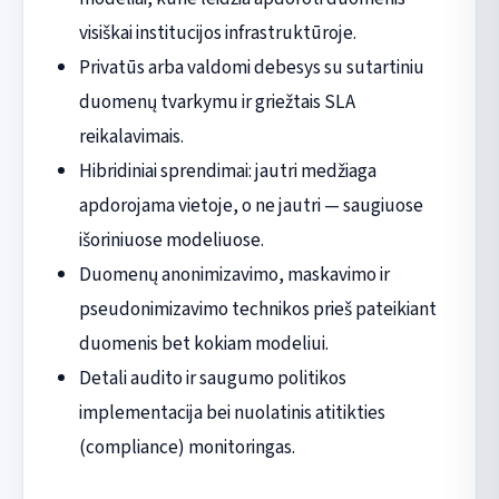
visiškai institucijos infrastruktūroje.
Privatūs arba valdomi debesys su sutartiniu
duomenų tvarkymu ir griežtais SLA
reikalavimais.
Hibridiniai sprendimai: jautri medžiaga
apdorojama vietoje, o ne jautri — saugiuose
išoriniuose modeliuose.
Duomenų anonimizavimo, maskavimo ir
pseudonimizavimo technikos prieš pateikiant
duomenis bet kokiam modeliui.
Detali audito ir saugumo politikos
implementacija bei nuolatinis atitikties
(compliance) monitoringas.