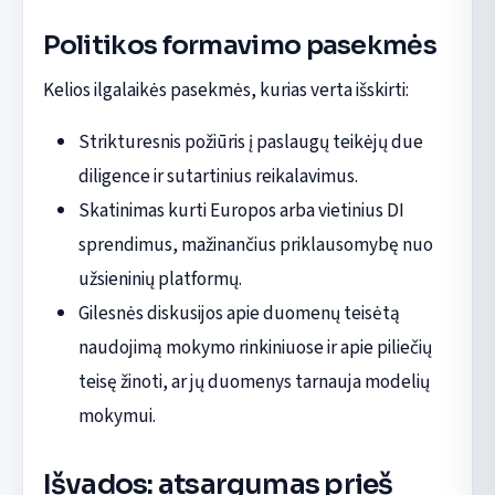
Politikos formavimo pasekmės
Kelios ilgalaikės pasekmės, kurias verta išskirti:
Strikturesnis požiūris į paslaugų teikėjų due
diligence ir sutartinius reikalavimus.
Skatinimas kurti Europos arba vietinius DI
sprendimus, mažinančius priklausomybę nuo
užsieninių platformų.
Gilesnės diskusijos apie duomenų teisėtą
naudojimą mokymo rinkiniuose ir apie piliečių
teisę žinoti, ar jų duomenys tarnauja modelių
mokymui.
Išvados: atsargumas prieš