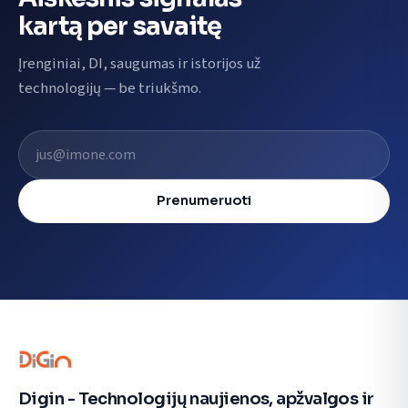
kartą per savaitę
Įrenginiai, DI, saugumas ir istorijos už
technologijų — be triukšmo.
El. pašto adresas
Prenumeruoti
Digin - Technologijų naujienos, apžvalgos ir