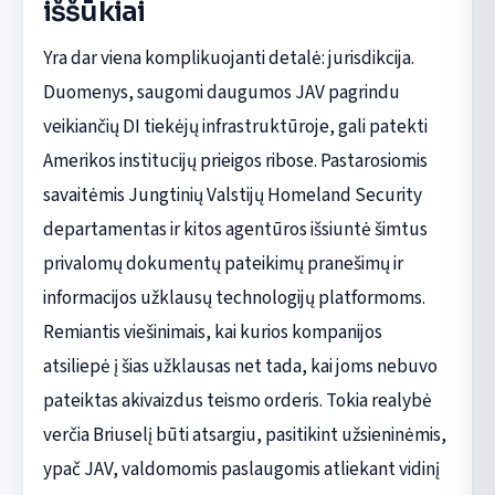
iššūkiai
Yra dar viena komplikuojanti detalė: jurisdikcija.
Duomenys, saugomi daugumos JAV pagrindu
veikiančių DI tiekėjų infrastruktūroje, gali patekti
Amerikos institucijų prieigos ribose. Pastarosiomis
savaitėmis Jungtinių Valstijų Homeland Security
departamentas ir kitos agentūros išsiuntė šimtus
privalomų dokumentų pateikimų pranešimų ir
informacijos užklausų technologijų platformoms.
Remiantis viešinimais, kai kurios kompanijos
atsiliepė į šias užklausas net tada, kai joms nebuvo
pateiktas akivaizdus teismo orderis. Tokia realybė
verčia Briuselį būti atsargiu, pasitikint užsieninėmis,
ypač JAV, valdomomis paslaugomis atliekant vidinį