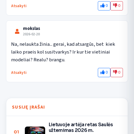
0
0
Atsakyti
mokslas
2026-02-20
Na, nelaukta žinia... gerai, kad atsargūs, bet  kiek 
laiko praeis kol susitvarkys? Ir kur tie vietiniai 
modeliai? Realu? brangu.
0
0
Atsakyti
SUSIJĘ ĮRAŠAI
Lietuvoje artėja retas Saulės
užtemimas 2026 m.
01