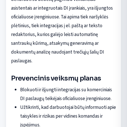
asistentais ar integruotais DI įrankiais, yra išjungtos
oficialiuose įrenginiuose. Tai apima tiek naršyklės
plėtinius, tiek integracijas į el. paštą ar teksto
redaktorius, kurios galėjo leisti automatinę
santraukų kūrimą, atsakymų generavimą ar
dokumentų analizę naudojant trečiųjų šalių DI
paslaugas.
Prevencinis veiksmų planas
Blokuoti ir išjungti integracijas su komerciniais
DI paslaugų teikėjais oficialiuose įrenginiuose.
Užtikrinti, kad darbuotojai būtų informuoti apie
taisykles ir rizikas per vidines komandas ir
įspėjimus.