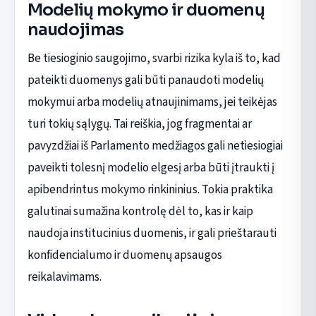
Modelių mokymo ir duomenų
naudojimas
Be tiesioginio saugojimo, svarbi rizika kyla iš to, kad
pateikti duomenys gali būti panaudoti modelių
mokymui arba modelių atnaujinimams, jei teikėjas
turi tokių sąlygų. Tai reiškia, jog fragmentai ar
pavyzdžiai iš Parlamento medžiagos gali netiesiogiai
paveikti tolesnį modelio elgesį arba būti įtraukti į
apibendrintus mokymo rinkininius. Tokia praktika
galutinai sumažina kontrolę dėl to, kas ir kaip
naudoja institucinius duomenis, ir gali prieštarauti
konfidencialumo ir duomenų apsaugos
reikalavimams.