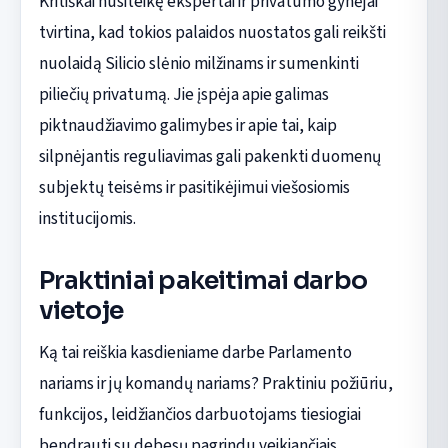
Kritiškai nusiteikę ekspertai ir privatumo gynėjai
tvirtina, kad tokios palaidos nuostatos gali reikšti
nuolaidą Silicio slėnio milžinams ir sumenkinti
piliečių privatumą. Jie įspėja apie galimas
piktnaudžiavimo galimybes ir apie tai, kaip
silpnėjantis reguliavimas gali pakenkti duomenų
subjektų teisėms ir pasitikėjimui viešosiomis
institucijomis.
Praktiniai pakeitimai darbo
vietoje
Ką tai reiškia kasdieniame darbe Parlamento
nariams ir jų komandų nariams? Praktiniu požiūriu,
funkcijos, leidžiančios darbuotojams tiesiogiai
bendrauti su debesų pagrindu veikiančiais