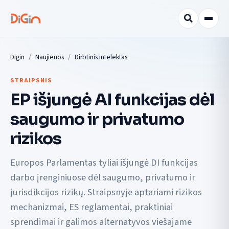
Digin
Naujienos
Dirbtinis intelektas
STRAIPSNIS
EP išjungė AI funkcijas dėl
saugumo ir privatumo
rizikos
Europos Parlamentas tyliai išjungė DI funkcijas
darbo įrenginiuose dėl saugumo, privatumo ir
jurisdikcijos rizikų. Straipsnyje aptariami rizikos
mechanizmai, ES reglamentai, praktiniai
sprendimai ir galimos alternatyvos viešajame