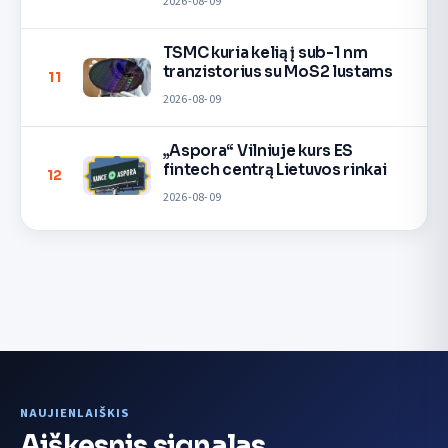
2026-08-09
TSMC kuria kelią į sub-1 nm
tranzistorius su MoS2 lustams
11
2026-08-09
„Aspora“ Vilniuje kurs ES
fintech centrą Lietuvos rinkai
12
2026-08-09
NAUJIENLAIŠKIS
Aiškesnis signalas