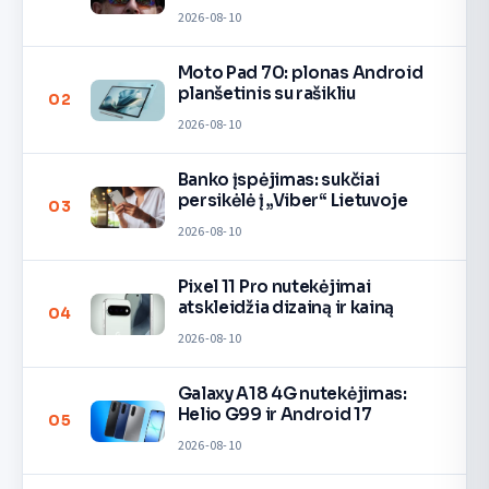
2026-08-10
Moto Pad 70: plonas Android
planšetinis su rašikliu
02
2026-08-10
Banko įspėjimas: sukčiai
persikėlė į „Viber“ Lietuvoje
03
2026-08-10
Pixel 11 Pro nutekėjimai
atskleidžia dizainą ir kainą
04
2026-08-10
Galaxy A18 4G nutekėjimas:
Helio G99 ir Android 17
05
2026-08-10