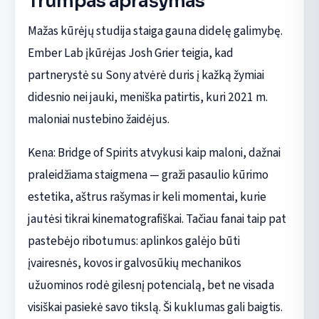
Trumpas aprašymas
Mažas kūrėjų studija staiga gauna didelę galimybę.
Ember Lab įkūrėjas Josh Grier teigia, kad
partnerystė su Sony atvėrė duris į kažką žymiai
didesnio nei jauki, meniška patirtis, kuri 2021 m.
maloniai nustebino žaidėjus.
Kena: Bridge of Spirits atvykusi kaip maloni, dažnai
praleidžiama staigmena — graži pasaulio kūrimo
estetika, aštrus rašymas ir keli momentai, kurie
jautėsi tikrai kinematografiškai. Tačiau fanai taip pat
pastebėjo ribotumus: aplinkos galėjo būti
įvairesnės, kovos ir galvosūkių mechanikos
užuominos rodė gilesnį potencialą, bet ne visada
visiškai pasiekė savo tikslą. Ši kuklumas gali baigtis.