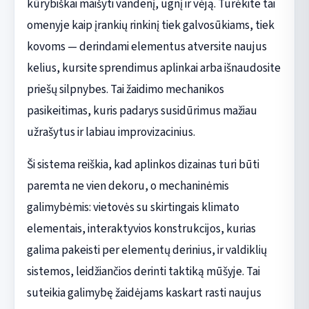
kūrybiškai maišyti vandenį, ugnį ir vėją. Turėkite tai
omenyje kaip įrankių rinkinį tiek galvosūkiams, tiek
kovoms — derindami elementus atversite naujus
kelius, kursite sprendimus aplinkai arba išnaudosite
priešų silpnybes. Tai žaidimo mechanikos
pasikeitimas, kuris padarys susidūrimus mažiau
užrašytus ir labiau improvizacinius.
Ši sistema reiškia, kad aplinkos dizainas turi būti
paremta ne vien dekoru, o mechaninėmis
galimybėmis: vietovės su skirtingais klimato
elementais, interaktyvios konstrukcijos, kurias
galima pakeisti per elementų derinius, ir valdiklių
sistemos, leidžiančios derinti taktiką mūšyje. Tai
suteikia galimybę žaidėjams kaskart rasti naujus