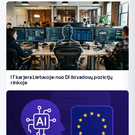
IT karjera Lietuvoje: nuo DI iki vadovų pozicijų
rinkoje