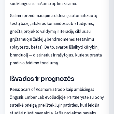
sudėtingesnio našumo optimizavimo.
Galimi sprendimai apima didesnę automatizuotų
testų bazę, atskiros komandos sub-studijoms,
griežtą projekto valdymą ir iteracijų ciklus su
grįžtamuoju žaidėjų bendruomenės testavimu
(playtests, betas). Be to, svarbu išlaikyti kūrybinį
branduolį — dizainerius ir rašytojus, kurie supranta
pradinio žaidimo tonalumą.
Išvados ir prognozės
Kena: Scars of Kosmora atrodo kaip ambicingas
žingsnis Ember Lab evoliucijoje. Partnerystė su Sony
suteikė prieigą prie išteklių ir patirties, kuri leidžia
studijai plėsti savo viziją. Ar šis projektas pasieks