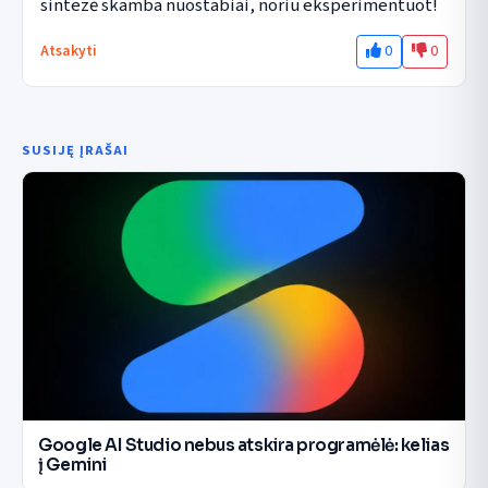
sintezė skamba nuostabiai, noriu eksperimentuot!
0
0
Atsakyti
SUSIJĘ ĮRAŠAI
Google AI Studio nebus atskira programėlė: kelias
į Gemini