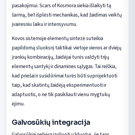
pasakojimui. Scars of Kosmora siekia išlaikyti tą
šarmą, bet išplėsti mechanikas, kad žaidimas veiktų
įvairesniu laiku ir intensyvumu.
Kovos sistemoje elementų sintezė suteikia
papildomą sluoksnį taktikai: vietoje vienos ar dviejų
įrankių kombinacijų, žaidėjai turės valdyti trijų
elementų santykį ir dinamines sąlygas. Tai reiškia,
kad priešai ir susidūrimai turės būti suprojektuoti
taip, kad skatintų žaidėją eksperimentuoti ir
adaptuotis, o ne tik pasikliauti vienu mygtukų
ėjimu.
Galvosūkių integracija
Galvosūkiai nebėra izoliuoti užduotys, jie taps