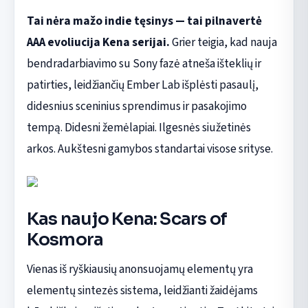
Tai nėra mažo indie tęsinys — tai pilnavertė
AAA evoliucija Kena serijai.
Grier teigia, kad nauja
bendradarbiavimo su Sony fazė atneša išteklių ir
patirties, leidžiančių Ember Lab išplėsti pasaulį,
didesnius sceninius sprendimus ir pasakojimo
tempą. Didesni žemėlapiai. Ilgesnės siužetinės
arkos. Aukštesni gamybos standartai visose srityse.
Kas naujo Kena: Scars of
Kosmora
Vienas iš ryškiausių anonsuojamų elementų yra
elementų sintezės sistema, leidžianti žaidėjams