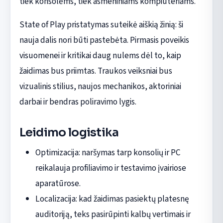
tiek konsolėms, tiek asmeniniams kompiuteriams.
State of Play pristatymas suteikė aiškią žinią: ši
nauja dalis nori būti pastebėta. Pirmasis poveikis
visuomenei ir kritikai daug nulems dėl to, kaip
žaidimas bus priimtas. Traukos veiksniai bus
vizualinis stilius, naujos mechanikos, aktoriniai
darbai ir bendras poliravimo lygis.
Leidimo logistika
Optimizacija: naršymas tarp konsolių ir PC
reikalauja profiliavimo ir testavimo įvairiose
aparatūrose.
Localizacija: kad žaidimas pasiektų platesnę
auditoriją, teks pasirūpinti kalbų vertimais ir