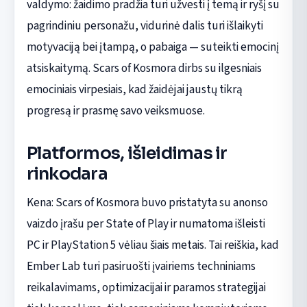
valdymo: žaidimo pradžia turi užvesti į temą ir ryšį su
pagrindiniu personažu, vidurinė dalis turi išlaikyti
motyvaciją bei įtampą, o pabaiga — suteikti emocinį
atsiskaitymą. Scars of Kosmora dirbs su ilgesniais
emociniais virpesiais, kad žaidėjai jaustų tikrą
progresą ir prasmę savo veiksmuose.
Platformos, išleidimas ir
rinkodara
Kena: Scars of Kosmora buvo pristatyta su anonso
vaizdo įrašu per State of Play ir numatoma išleisti
PC ir PlayStation 5 vėliau šiais metais. Tai reiškia, kad
Ember Lab turi pasiruošti įvairiems techniniams
reikalavimams, optimizacijai ir paramos strategijai