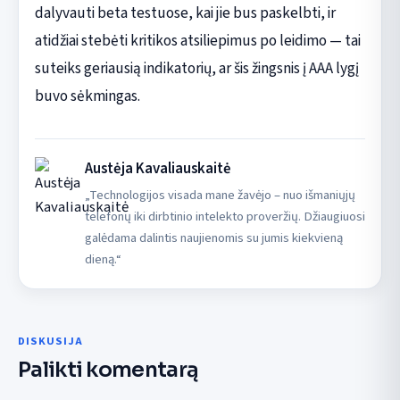
dalyvauti beta testuose, kai jie bus paskelbti, ir
atidžiai stebėti kritikos atsiliepimus po leidimo — tai
suteiks geriausią indikatorių, ar šis žingsnis į AAA lygį
buvo sėkmingas.
Austėja Kavaliauskaitė
„Technologijos visada mane žavėjo – nuo išmaniųjų
telefonų iki dirbtinio intelekto proveržių. Džiaugiuosi
galėdama dalintis naujienomis su jumis kiekvieną
dieną.“
DISKUSIJA
Palikti komentarą