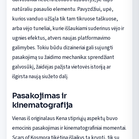
natūraliu pasaulio elementu. Pavyzdžiui, upė,
kurios vanduo užšąla tik tam tikruose taškuose,
arba vėjo tuneliai, kurie iššaukiami suderinus vėjo ir
ugnies efektus, atvers naujas platformavimo
galimybes. Tokiu būdu dizaineriai gali sujungti
pasakojimą su žaidimo mechanika: sprendžiant
galvosūkį, žaidėjas pažįsta vietovės istoriją ar
išgirsta naują siužeto dalį.
Pasakojimas ir
kinematografija
Vienas iš originalaus Kena stipriųjų aspektų buvo
emocinis pasakojimas ir kinematografiniai momentai.
Scars of Kosmora tikėtina išlaikys tą kryptį, tik su