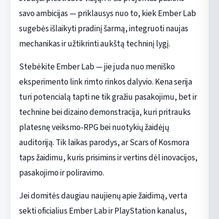
savo ambicijas — priklausys nuo to, kiek Ember Lab
sugebės išlaikyti pradinį šarmą, integruoti naujas
mechanikas ir užtikrinti aukštą techninį lygį.
Stebėkite Ember Lab — jie juda nuo meniško
eksperimento link rimto rinkos dalyvio. Kena serija
turi potencialą tapti ne tik gražiu pasakojimu, bet ir
technine bei dizaino demonstracija, kuri pritrauks
platesnę veiksmo-RPG bei nuotykių žaidėjų
auditoriją. Tik laikas parodys, ar Scars of Kosmora
taps žaidimu, kuris prisimins ir vertins dėl inovacijos,
pasakojimo ir poliravimo.
Jei domitės daugiau naujienų apie žaidimą, verta
sekti oficialius Ember Lab ir PlayStation kanalus,