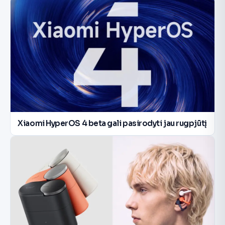
Xiaomi HyperOS 4 beta gali pasirodyti jau rugpjūtį