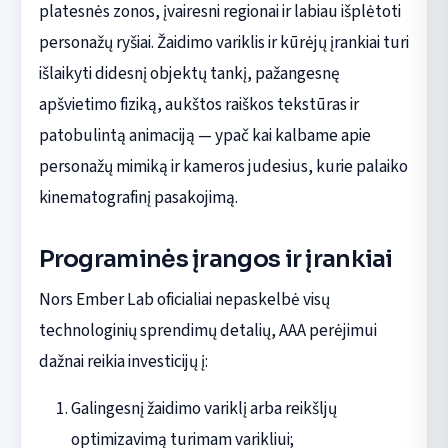
platesnės zonos, įvairesni regionai ir labiau išplėtoti
personažų ryšiai. Žaidimo variklis ir kūrėjų įrankiai turi
išlaikyti didesnį objektų tankį, pažangesnę
apšvietimo fiziką, aukštos raiškos tekstūras ir
patobulintą animaciją — ypač kai kalbame apie
personažų mimiką ir kameros judesius, kurie palaiko
kinematografinį pasakojimą.
Programinės įrangos ir įrankiai
Nors Ember Lab oficialiai nepaskelbė visų
technologinių sprendimų detalių, AAA perėjimui
dažnai reikia investicijų į:
Galingesnį žaidimo variklį arba reikšljų
optimizavimą turimam varikliui;