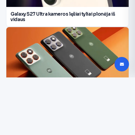
Galaxy S27 Ultra kameros lęšiai tyliai plonėja iš
vidaus
Motorola Edge 70 Neo pastebėtas Android 17
beta sąraše