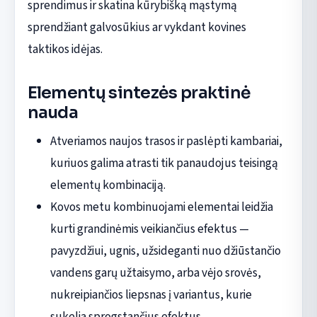
sprendimus ir skatina kūrybišką mąstymą
sprendžiant galvosūkius ar vykdant kovines
taktikos idėjas.
Elementų sintezės praktinė
nauda
Atveriamos naujos trasos ir paslėpti kambariai,
kuriuos galima atrasti tik panaudojus teisingą
elementų kombinaciją.
Kovos metu kombinuojami elementai leidžia
kurti grandinėmis veikiančius efektus —
pavyzdžiui, ugnis, užsideganti nuo džiūstančio
vandens garų užtaisymo, arba vėjo srovės,
nukreipiančios liepsnas į variantus, kurie
sukelia sprogstančius efektus.