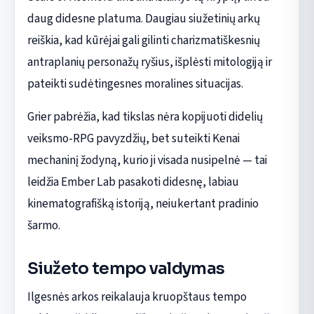
daug didesne platuma. Daugiau siužetinių arkų
reiškia, kad kūrėjai gali gilinti charizmatiškesnių
antraplanių personažų ryšius, išplėsti mitologiją ir
pateikti sudėtingesnes moralines situacijas.
Grier pabrėžia, kad tikslas nėra kopijuoti didelių
veiksmo-RPG pavyzdžių, bet suteikti Kenai
mechaninį žodyną, kurio ji visada nusipelnė — tai
leidžia Ember Lab pasakoti didesnę, labiau
kinematografišką istoriją, neiukertant pradinio
šarmo.
Siužeto tempo valdymas
Ilgesnės arkos reikalauja kruopštaus tempo