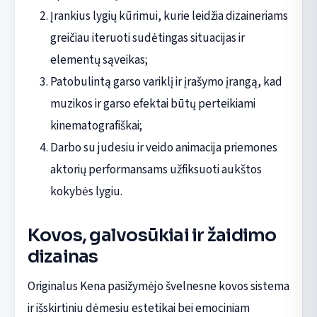
Įrankius lygių kūrimui, kurie leidžia dizaineriams
greičiau iteruoti sudėtingas situacijas ir
elementų sąveikas;
Patobulintą garso variklį ir įrašymo įrangą, kad
muzikos ir garso efektai būtų perteikiami
kinematografiškai;
Darbo su judesiu ir veido animacija priemones
aktorių performansams užfiksuoti aukštos
kokybės lygiu.
Kovos, galvosūkiai ir žaidimo
dizainas
Originalus Kena pasižymėjo švelnesne kovos sistema
ir išskirtiniu dėmesiu estetikai bei emociniam