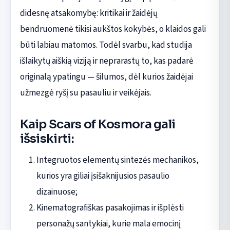
didesnę atsakomybę: kritikai ir žaidėjų
bendruomenė tikisi aukštos kokybės, o klaidos gali
būti labiau matomos. Todėl svarbu, kad studija
išlaikytų aiškią viziją ir neprarastų to, kas padarė
originalą ypatingu — šilumos, dėl kurios žaidėjai
užmezgė ryšį su pasauliu ir veikėjais.
Kaip Scars of Kosmora gali
išsiskirti:
Integruotos elementų sintezės mechanikos,
kurios yra giliai įsišaknijusios pasaulio
dizainuose;
Kinematografiškas pasakojimas ir išplėsti
personažų santykiai, kurie mala emocinį