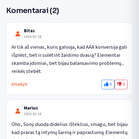
Komentarai
(2)
Bitas
2026-02-18
Ar tik aš vienas, kuris galvoja, kad AAA konversija gali 
išplėst, bet ir sulėtint žaidimo dvasią? Elementai 
skamba įdomiai, bet bijau balansavimo problemų... 
reikės stebėt.
0
0
Atsakyti
Marius
2026-02-18
Oho, Sony duoda didelius išteklius, smagu, bet bijau 
kad praras tą intymų šarmą ir paprastumą. Elementų 