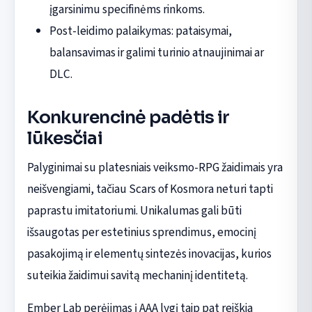
įgarsinimu specifinėms rinkoms.
Post-leidimo palaikymas: pataisymai,
balansavimas ir galimi turinio atnaujinimai ar
DLC.
Konkurencinė padėtis ir
lūkesčiai
Palyginimai su platesniais veiksmo-RPG žaidimais yra
neišvengiami, tačiau Scars of Kosmora neturi tapti
paprastu imitatoriumi. Unikalumas gali būti
išsaugotas per estetinius sprendimus, emocinį
pasakojimą ir elementų sintezės inovacijas, kurios
suteikia žaidimui savitą mechaninį identitetą.
Ember Lab perėjimas į AAA lygį taip pat reiškia