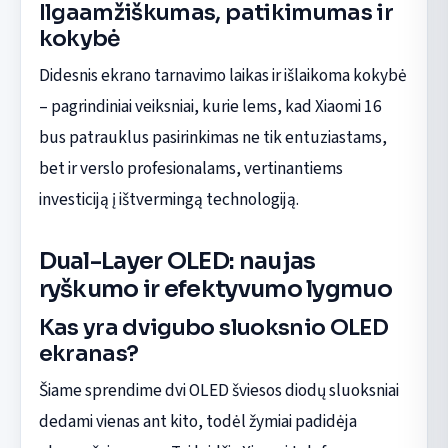
Ilgaamžiškumas, patikimumas ir
kokybė
Didesnis ekrano tarnavimo laikas ir išlaikoma kokybė
– pagrindiniai veiksniai, kurie lems, kad Xiaomi 16
bus patrauklus pasirinkimas ne tik entuziastams,
bet ir verslo profesionalams, vertinantiems
investiciją į ištvermingą technologiją.
Dual-Layer OLED: naujas
ryškumo ir efektyvumo lygmuo
Kas yra dvigubo sluoksnio OLED
ekranas?
Šiame sprendime dvi OLED šviesos diodų sluoksniai
dedami vienas ant kito, todėl žymiai padidėja