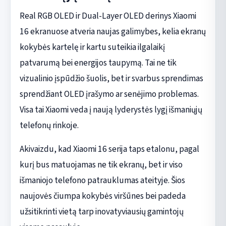
Real RGB OLED ir Dual-Layer OLED derinys Xiaomi
16 ekranuose atveria naujas galimybes, kelia ekranų
kokybės kartelę ir kartu suteikia ilgalaikį
patvarumą bei energijos taupymą. Tai ne tik
vizualinio įspūdžio šuolis, bet ir svarbus sprendimas
sprendžiant OLED įrašymo ar senėjimo problemas.
Visa tai Xiaomi veda į naują lyderystės lygį išmaniųjų
telefonų rinkoje.
Akivaizdu, kad Xiaomi 16 serija taps etalonu, pagal
kurį bus matuojamas ne tik ekranų, bet ir viso
išmaniojo telefono patrauklumas ateityje. Šios
naujovės čiumpa kokybės viršūnes bei padeda
užsitikrinti vietą tarp inovatyviausių gamintojų