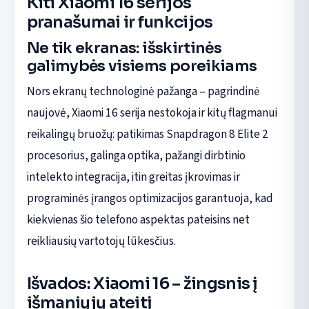
Kiti Xiaomi 16 serijos
pranašumai ir funkcijos
Ne tik ekranas: išskirtinės
galimybės visiems poreikiams
Nors ekranų technologinė pažanga – pagrindinė
naujovė, Xiaomi 16 serija nestokoja ir kitų flagmanui
reikalingų bruožų: patikimas Snapdragon 8 Elite 2
procesorius, galinga optika, pažangi dirbtinio
intelekto integracija, itin greitas įkrovimas ir
programinės įrangos optimizacijos garantuoja, kad
kiekvienas šio telefono aspektas pateisins net
reikliausių vartotojų lūkesčius.
Išvados: Xiaomi 16 – žingsnis į
išmaniųjų ateitį