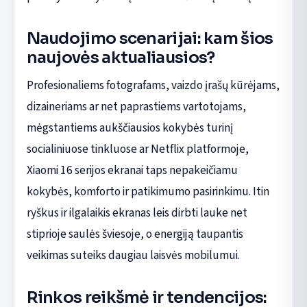
Naudojimo scenarijai: kam šios
naujovės aktualiausios?
Profesionaliems fotografams, vaizdo įrašų kūrėjams,
dizaineriams ar net paprastiems vartotojams,
mėgstantiems aukščiausios kokybės turinį
socialiniuose tinkluose ar Netflix platformoje,
Xiaomi 16 serijos ekranai taps nepakeičiamu
kokybės, komforto ir patikimumo pasirinkimu. Itin
ryškus ir ilgalaikis ekranas leis dirbti lauke net
stiprioje saulės šviesoje, o energiją taupantis
veikimas suteiks daugiau laisvės mobilumui.
Rinkos reikšmė ir tendencijos: