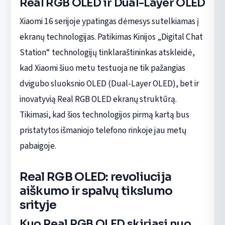
Real RGB OLED ir Dual-Layer OLED
Xiaomi 16 serijoje ypatingas dėmesys sutelkiamas į
ekranų technologijas. Patikimas Kinijos „Digital Chat
Station“ technologijų tinklaraštininkas atskleidė,
kad Xiaomi šiuo metu testuoja ne tik pažangias
dvigubo sluoksnio OLED (Dual-Layer OLED), bet ir
inovatyvią Real RGB OLED ekranų struktūrą.
Tikimasi, kad šios technologijos pirmą kartą bus
pristatytos išmaniojo telefono rinkoje jau metų
pabaigoje.
Real RGB OLED: revoliucija
aiškumo ir spalvų tikslumo
srityje
Kuo Real RGB OLED skiriasi nuo