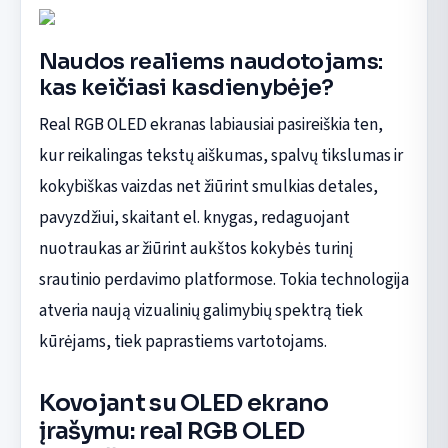
Naudos realiems naudotojams:
kas keičiasi kasdienybėje?
Real RGB OLED ekranas labiausiai pasireiškia ten,
kur reikalingas tekstų aiškumas, spalvų tikslumas ir
kokybiškas vaizdas net žiūrint smulkias detales,
pavyzdžiui, skaitant el. knygas, redaguojant
nuotraukas ar žiūrint aukštos kokybės turinį
srautinio perdavimo platformose. Tokia technologija
atveria naują vizualinių galimybių spektrą tiek
kūrėjams, tiek paprastiems vartotojams.
Kovojant su OLED ekrano
įrašymu: real RGB OLED