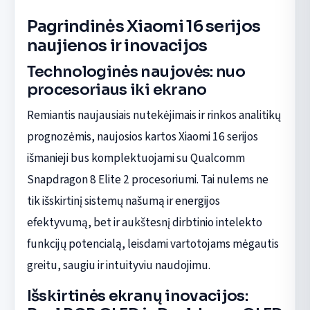
Pagrindinės Xiaomi 16 serijos
naujienos ir inovacijos
Technologinės naujovės: nuo
procesoriaus iki ekrano
Remiantis naujausiais nutekėjimais ir rinkos analitikų
prognozėmis, naujosios kartos Xiaomi 16 serijos
išmanieji bus komplektuojami su Qualcomm
Snapdragon 8 Elite 2 procesoriumi. Tai nulems ne
tik išskirtinį sistemų našumą ir energijos
efektyvumą, bet ir aukštesnį dirbtinio intelekto
funkcijų potencialą, leisdami vartotojams mėgautis
greitu, saugiu ir intuityviu naudojimu.
Išskirtinės ekranų inovacijos: