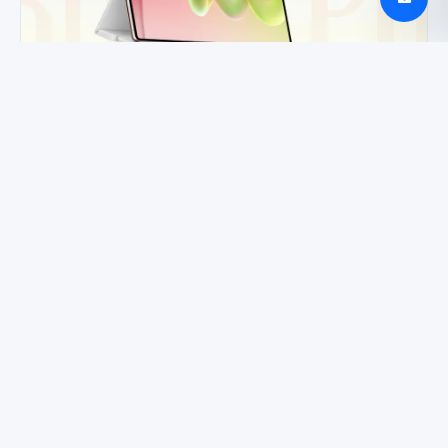
Huawei MatePad Pro 2026: plona OLED planšetė
kūrėjams
Android 17 QPR 2 Beta 2 tyliai pasiekė Pixel
įrenginius