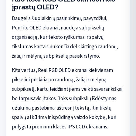
įprastų OLED?
Daugelis šiuolaikinių pasirinkimų, pavyzdžiui,
PenTile OLED ekranai, naudoja subpikselių
organizaciją, kur teksto ryškumas ir spalvų
tikslumas kartais nukenčia dėl skirtingo raudonų,
žalių ir mėlynų subpikselių pasiskirstymo.
Kita vertus, Real RGB OLED ekranai kiekvienam
pikseliui priskiria po raudoną, žalią ir mėlyną
subpikselį, kartu leidžiant jiems veikti savarankiškai
be tarpusavio įtakos. Toks subpikslių išdėstymas
užtikrina pastebimai aštresnį tekstą, itin tikslų
spalvų atkūrimą ir įspūdingą vaizdo kokybę, kuri
prilygsta premium klasės IPS LCD ekranams.