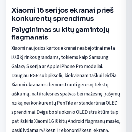
Xiaomi 16 serijos ekranai prieš
konkurentų sprendimus
Palyginimas su kitų gamintojų
flagmanais
Xiaomi naujosios kartos ekranai neabejotinai meta
iššūkį rinkos grandams, tokiems kaip Samsung
Galaxy S serija ar Apple iPhone Pro modeliai.
Daugiau RGB subpikselių kiekvienam taškui leidžia
Xiaomi ekranams demonstruoti geresnį tekstų
aiškumą, natūralesnes spalvas bei mažesnę įrašymų
riziką nei konkurentų PenTile ar standartiniai OLED
sprendimai. Dvigubo sluoksnio OLED struktūra taip
pat išskiria Xiaomi 16 iš kitų Android flagmanų masės,
pasiūlydama ryškesnį ir ekonomiškesnį ekraną.