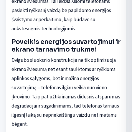
ekrano šviesumas. Tai leidžia Xiaomi telefonams
pasiekti ryškesnį vaizdą be papildomo energijos
švaistymo ar perkaitimo, kaip būdavo su
ankstesnėmis technologijomis.
Poveikis energijos suvartojimui ir
ekrano tarnavimo trukmei
Dvigubo sluoksnio konstrukcija ne tik optimizuoja
ekrano šviesumą net esant saulėtoms ar ryškioms
aplinkos sąlygoms, bet ir mažina energijos
suvartojimą – telefonas ilgiau veikia nuo vieno
įkrovimo. Taip pat užtikrinamas didesnis atsparumas
degradacijai ir sugadinimams, tad telefonas tarnaus
ilgesnį laiką su nepriekaištingu vaizdu net metams
bėgant.