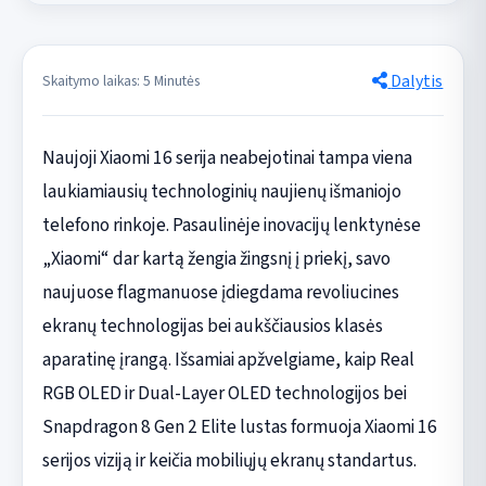
Dalytis
Skaitymo laikas: 5 Minutės
Naujoji Xiaomi 16 serija neabejotinai tampa viena
laukiamiausių technologinių naujienų išmaniojo
telefono rinkoje. Pasaulinėje inovacijų lenktynėse
„Xiaomi“ dar kartą žengia žingsnį į priekį, savo
naujuose flagmanuose įdiegdama revoliucines
ekranų technologijas bei aukščiausios klasės
aparatinę įrangą. Išsamiai apžvelgiame, kaip Real
RGB OLED ir Dual-Layer OLED technologijos bei
Snapdragon 8 Gen 2 Elite lustas formuoja Xiaomi 16
serijos viziją ir keičia mobiliųjų ekranų standartus.