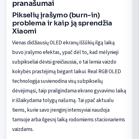
pranašumai
Pikselių įrašymo (burn-in)
problema ir kaip ją sprendžia
Xiaomi
Vienas didžiausių OLED ekranų iššūkių ilgą laiką
buvo įrašymo efektas, ypač dėl to, kad mėlynieji
subpikseliai dėvisi greičiausiai, o tai lemia vaizdo
kokybės prastėjimą bėgant laikui. Real RGB OLED
technologija suvienodina visų subpikselių
dėvėjimąsi, taip prailgindama ekrano gyvavimo laiką
ir išlaikydama tolygų našumą. Tai ypač aktualu
tiems, kurie savo įrenginį intensyviai naudoja
tamsoje arba ilgesnį laiką rodomiems stacionariems
vaizdams.