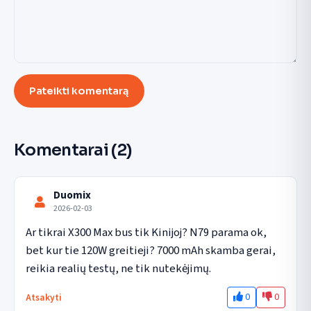
Pateikti komentarą
Komentarai
(2)
Duomix
2026-02-03
Ar tikrai X300 Max bus tik Kinijoj? N79 parama ok, 
bet kur tie 120W greitieji? 7000 mAh skamba gerai, 
reikia realių testų, ne tik nutekėjimų.
0
0
Atsakyti