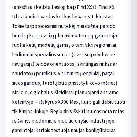
(anksčiau skelbta tiesiog kaip Find X9s). Find X9
Ultra kodinis vardas kol kas lieka neatskleistas.
Tokie tarpprocesiniai nutekėjimai dažnai parodo
bendrą korporacijų planavimo tempą: gamintojai
ruošia kelių modelių gamą, o tam tikri regioniniai
leidimai ar specialios serijos (pvz., su palydovine
navigacija) leidžia orientuotis į skirtingas rinkas ar
naudotojų poreikius. Visi minėti įrenginiai, pagal
šiuos gandus, turėtų būti pristatyti kovo mėnesį
Kinijoje, o globalūs išleidimai planuojami antrame
ketvirtyje — išskyrus X300 Max, kuris gali debiutuoti
tik Kinijos rinkoje. Regioninis išskirtinumas nėra retas
reiškinys modernioje mobiliojo ryšio industrijoje:
gamintojai kartais testuoja naujas konfigūracijas