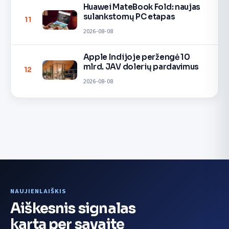
Huawei MateBook Fold: naujas
sulankstomų PC etapas
11
2026-08-08
Apple Indijoje peržengė 10
mlrd. JAV dolerių pardavimus
12
2026-08-08
NAUJIENLAIŠKIS
Aiškesnis signalas
kartą per savaitę