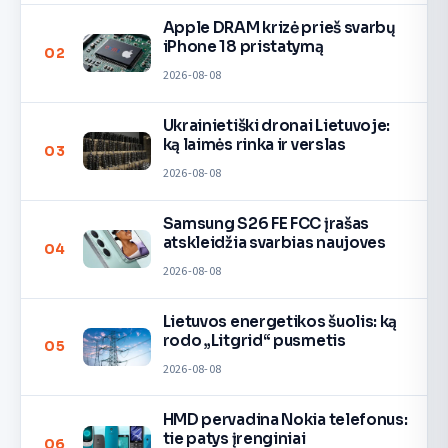
Apple DRAM krizė prieš svarbų
iPhone 18 pristatymą
02
2026-08-08
Ukrainietiški dronai Lietuvoje:
ką laimės rinka ir verslas
03
2026-08-08
Samsung S26 FE FCC įrašas
atskleidžia svarbias naujoves
04
2026-08-08
Lietuvos energetikos šuolis: ką
rodo „Litgrid“ pusmetis
05
2026-08-08
HMD pervadina Nokia telefonus:
tie patys įrenginiai
06