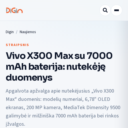
Digin
Naujienos
STRAIPSNIS
Vivo X300 Max su 7000
mAh baterija: nutekėję
duomenys
Apgalvota apžvalga apie nutekėjusius „Vivo X300
Max“ duomenis: modelių numeriai, 6,78" OLED
ekranas, 200 MP kamera, MediaTek Dimensity 9500
galimybė ir milžiniška 7000 mAh baterija bei rinkos
įžvalgos.