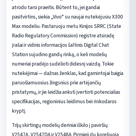
atrodo tarsi praeitis. Būtent to, jei gandai
pasitvirtins, siekia „Vivo“ su naujai nutekėjusiu X300
Max modeliu. Pastaruoju metu Kinijos SRRC (State
Radio Regulatory Commission) registre atsiradę
įrašai ir vidinis informacijos šaltinis Digital Chat
Station sujudino gandų rinką, o keli modelių
numeriai pradėjo sudėlioti didesnį vaizdą. Tokie
nutekėjimai — dažnas ženklas, kad gamintojai baigia
paruošiamuosius žingsnius prie artėjančių
pristatymų, ir jie leidžia anksti įvertinti potencialias
specifikacijas, regioninius leidimus bei rinkodaros
kryptį.
Trijų skirtingų modelių deriniai iškilo į paviršių:
V2547A, V2547DA ir V2548A. Pirmieji du koreliuoja