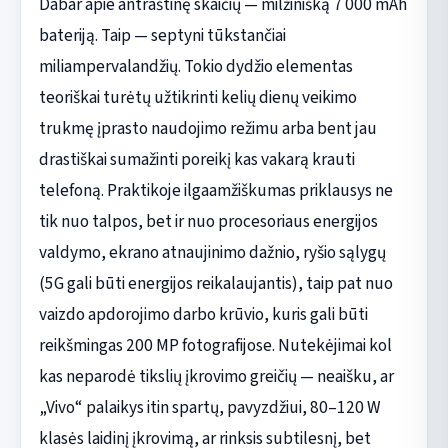
Dabar apie antraštinę skaičių — milžinišką 7 000 mAh
bateriją. Taip — septyni tūkstančiai
miliampervalandžių. Tokio dydžio elementas
teoriškai turėtų užtikrinti kelių dienų veikimo
trukmę įprasto naudojimo režimu arba bent jau
drastiškai sumažinti poreikį kas vakarą krauti
telefoną. Praktikoje ilgaamžiškumas priklausys ne
tik nuo talpos, bet ir nuo procesoriaus energijos
valdymo, ekrano atnaujinimo dažnio, ryšio sąlygų
(5G gali būti energijos reikalaujantis), taip pat nuo
vaizdo apdorojimo darbo krūvio, kuris gali būti
reikšmingas 200 MP fotografijose. Nutekėjimai kol
kas neparodė tikslių įkrovimo greičių — neaišku, ar
„Vivo“ palaikys itin spartų, pavyzdžiui, 80–120 W
klasės laidinį įkrovimą, ar rinksis subtilesnį, bet