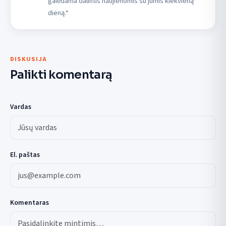
galėdama dalintis naujienomis su jumis kiekvieną
dieną.“
DISKUSIJA
Palikti komentarą
Vardas
El. paštas
Komentaras