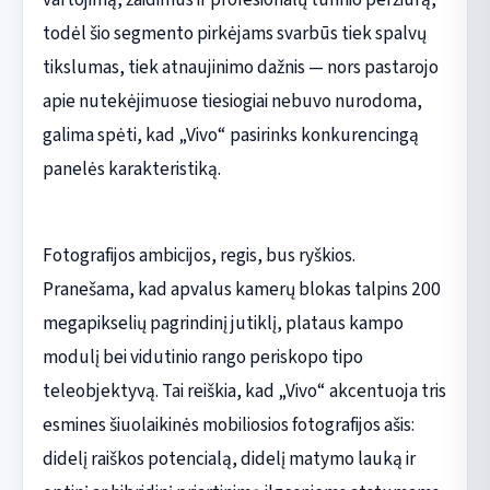
todėl šio segmento pirkėjams svarbūs tiek spalvų
tikslumas, tiek atnaujinimo dažnis — nors pastarojo
apie nutekėjimuose tiesiogiai nebuvo nurodoma,
galima spėti, kad „Vivo“ pasirinks konkurencingą
panelės karakteristiką.
Fotografijos ambicijos, regis, bus ryškios.
Pranešama, kad apvalus kamerų blokas talpins 200
megapikselių pagrindinį jutiklį, plataus kampo
modulį bei vidutinio rango periskopo tipo
teleobjektyvą. Tai reiškia, kad „Vivo“ akcentuoja tris
esmines šiuolaikinės mobiliosios fotografijos ašis:
didelį raiškos potencialą, didelį matymo lauką ir