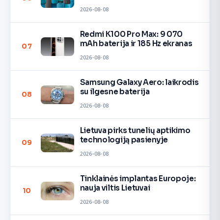
2026-08-08
Redmi K100 Pro Max: 9 070
mAh baterija ir 185 Hz ekranas
07
2026-08-08
Samsung Galaxy Aero: laikrodis
su ilgesne baterija
08
2026-08-08
Lietuva pirks tunelių aptikimo
technologiją pasienyje
09
2026-08-08
Tinklainės implantas Europoje:
nauja viltis Lietuvai
10
2026-08-08