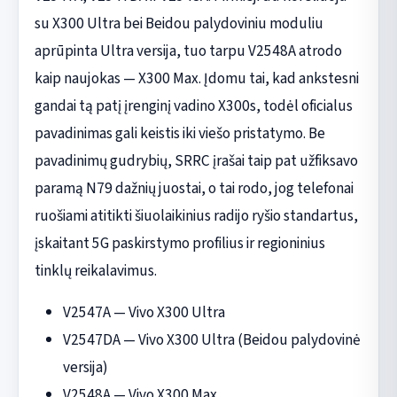
su X300 Ultra bei Beidou palydoviniu moduliu
aprūpinta Ultra versija, tuo tarpu V2548A atrodo
kaip naujokas — X300 Max. Įdomu tai, kad ankstesni
gandai tą patį įrenginį vadino X300s, todėl oficialus
pavadinimas gali keistis iki viešo pristatymo. Be
pavadinimų gudrybių, SRRC įrašai taip pat užfiksavo
paramą N79 dažnių juostai, o tai rodo, jog telefonai
ruošiami atitikti šiuolaikinius radijo ryšio standartus,
įskaitant 5G paskirstymo profilius ir regioninius
tinklų reikalavimus.
V2547A — Vivo X300 Ultra
V2547DA — Vivo X300 Ultra (Beidou palydovinė
versija)
V2548A — Vivo X300 Max