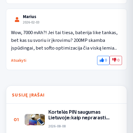
Marius
2026-02-03
Wow, 7000 mAh?! Jei tai tiesa, baterija like tankas, 
bet kas su svoriu ir įkrovimu? 200MP skamba 
įspūdingai, bet softo optimizacija čia viską lemia...
0
0
Atsakyti
SUSIJĘ ĮRAŠAI
Kortelės PIN saugumas
Lietuvoje: kaip neprarasti
01
pinigų
2026-08-08