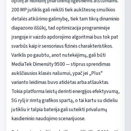
optinį ar hibridinį priartinimą ilgesniems atstumams.
200 MP jutiklis gali reikšti tiek aukštesnę smulkios
detalės atkūrimo galimybę, tiek tam tikrą dinaminio
diapazono iššūkį, tad optimizacija programinėje
įrangoje ir vaizdo apdorojimo algoritmai bus tok pat
svarbūs kaip ir sensoriaus fizinės charakteristikos.
Variklis po gaubtu, anot nutekėjimų, gali būti
MediaTek Dimensity 9500 — stiprus sprendimas
aukščiausios klasės našumui, ypač jei „Plus“
varianto leidimas buvo atidėtas arba atšauktas.
Tokia platforma leistų derinti energijos efektyvumą,
5G ryšį ir rimtą grafikos spartą, o tai kartu su dideliu
jutikliu ir talpia baterija gali suteikti privalumų
kasdieninio naudojimo scenarijuose.