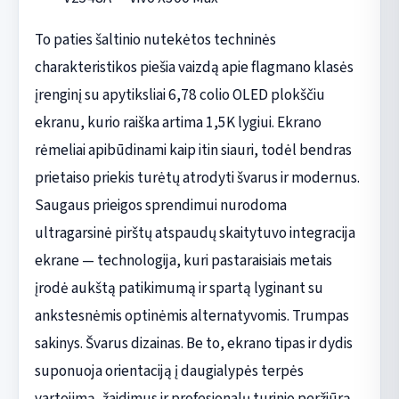
To paties šaltinio nutekėtos techninės
charakteristikos piešia vaizdą apie flagmano klasės
įrenginį su apytiksliai 6,78 colio OLED plokščiu
ekranu, kurio raiška artima 1,5K lygiui. Ekrano
rėmeliai apibūdinami kaip itin siauri, todėl bendras
prietaiso priekis turėtų atrodyti švarus ir modernus.
Saugaus prieigos sprendimui nurodoma
ultragarsinė pirštų atspaudų skaitytuvo integracija
ekrane — technologija, kuri pastaraisiais metais
įrodė aukštą patikimumą ir spartą lyginant su
ankstesnėmis optinėmis alternatyvomis. Trumpas
sakinys. Švarus dizainas. Be to, ekrano tipas ir dydis
suponuoja orientaciją į daugialypės terpės
vartojimą, žaidimus ir profesionalų turinio peržiūrą,