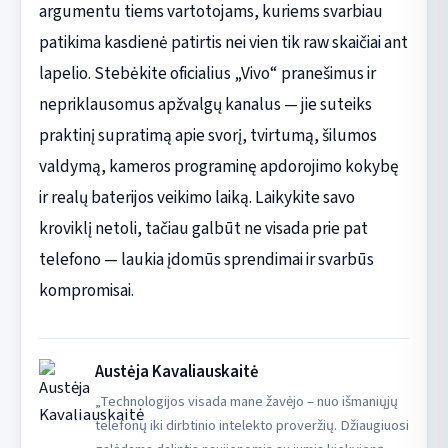
argumentu tiems vartotojams, kuriems svarbiau
patikima kasdienė patirtis nei vien tik raw skaičiai ant
lapelio. Stebėkite oficialius „Vivo“ pranešimus ir
nepriklausomus apžvalgų kanalus — jie suteiks
praktinį supratimą apie svorį, tvirtumą, šilumos
valdymą, kameros programinę apdorojimo kokybę
ir realų baterijos veikimo laiką. Laikykite savo
kroviklį netoli, tačiau galbūt ne visada prie pat
telefono — laukia įdomūs sprendimai ir svarbūs
kompromisai.
Austėja Kavaliauskaitė
„Technologijos visada mane žavėjo – nuo išmaniųjų
telefonų iki dirbtinio intelekto proveržių. Džiaugiuosi