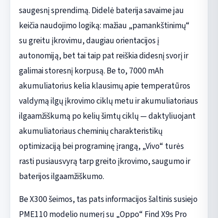
saugesnį sprendimą. Didelė baterija savaime jau
keičia naudojimo logiką: mažiau „pamankštinimų“
su greitu įkrovimu, daugiau orientacijos į
autonomiją, bet tai taip pat reiškia didesnį svorį ir
galimai storesnį korpusą. Be to, 7000 mAh
akumuliatorius kelia klausimų apie temperatūros
valdymą ilgų įkrovimo ciklų metu ir akumuliatoriaus
ilgaamžiškumą po kelių šimtų ciklų — daktyliuojant
akumuliatoriaus cheminių charakteristikų
optimizaciją bei programinę įrangą, „Vivo“ turės
rasti pusiausvyrą tarp greito įkrovimo, saugumo ir
baterijos ilgaamžiškumo.
Be X300 šeimos, tas pats informacijos šaltinis susiejo
PME110 modelio numerį su „Oppo“ Find X9s Pro