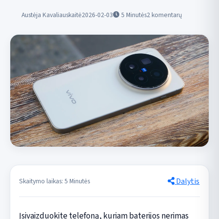
Austėja Kavaliauskaitė
2026-02-03
5
Minutės
2 komentarų
Dalytis
Skaitymo laikas: 5 Minutės
Įsivaizduokite telefoną, kuriam baterijos nerimas