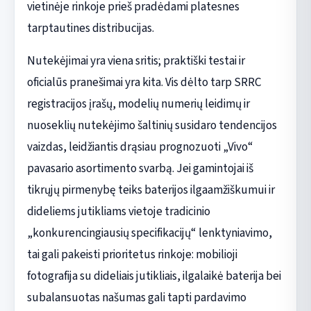
vietinėje rinkoje prieš pradėdami platesnes
tarptautines distribucijas.
Nutekėjimai yra viena sritis; praktiški testai ir
oficialūs pranešimai yra kita. Vis dėlto tarp SRRC
registracijos įrašų, modelių numerių leidimų ir
nuoseklių nutekėjimo šaltinių susidaro tendencijos
vaizdas, leidžiantis drąsiau prognozuoti „Vivo“
pavasario asortimento svarbą. Jei gamintojai iš
tikrųjų pirmenybę teiks baterijos ilgaamžiškumui ir
dideliems jutikliams vietoje tradicinio
„konkurencingiausių specifikacijų“ lenktyniavimo,
tai gali pakeisti prioritetus rinkoje: mobilioji
fotografija su dideliais jutikliais, ilgalaikė baterija bei
subalansuotas našumas gali tapti pardavimo