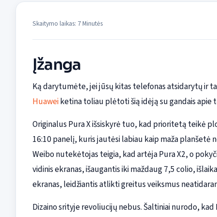
Skaitymo laikas: 7 Minutės
Įžanga
Ką darytumėte, jei jūsų kitas telefonas atsidarytų ir 
Huawei
ketina toliau plėtoti šią idėją su gandais apie
Originalus Pura X išsiskyrė tuo, kad prioritetą teikė plo
16:10 panelį, kuris jautėsi labiau kaip maža planšetė 
Weibo nutekėtojas teigia, kad artėja Pura X2, o pokyčia
vidinis ekranas, išaugantis iki maždaug 7,5 colio, išlaika
ekranas, leidžiantis atlikti greitus veiksmus neatidaran
Dizaino srityje revoliucijų nebus. Šaltiniai nurodo, kad