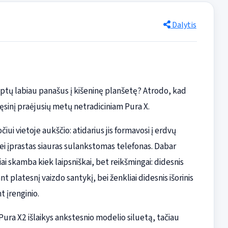
Dalytis
taptų labiau panašus į kišeninę planšetę? Atrodo, kad
 tęsinį praėjusių metų netradiciniam Pura X.
čiui vietoje aukščio: atidarius jis formavosi į erdvų
nei įprastas siauras sulankstomas telefonas. Dabar
i skamba kiek laipsniškai, bet reikšmingai: didesnis
nt platesnį vaizdo santykį, bei ženkliai didesnis išorinis
t įrenginio.
 Pura X2 išlaikys ankstesnio modelio siluetą, tačiau