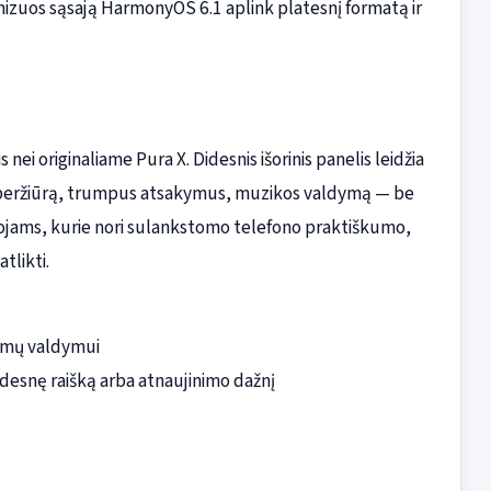
mizuos sąsają HarmonyOS 6.1 aplink platesnį formatą ir
nei originaliame Pura X. Didesnis išorinis panelis leidžia
 peržiūrą, trumpus atsakymus, muzikos valdymą — be
otojams, kurie nori sulankstomo telefono praktiškumo,
tlikti.
šimų valdymui
 didesnę raišką arba atnaujinimo dažnį