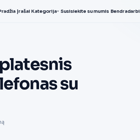
Pradžia
Įrašai
Kategorija
Susisiekite su mumis
Bendradarbi
platesnis
lefonas su
mą