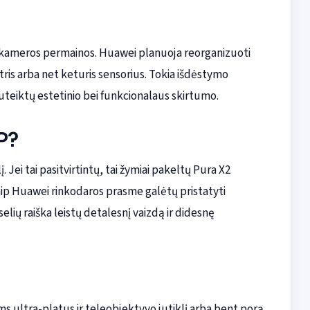
s kameros permainos. Huawei planuoja reorganizuoti
tris arba net keturis sensorius. Tokia išdėstymo
 suteiktų estetinio bei funkcionalaus skirtumo.
P?
 Jei tai pasitvirtintų, tai žymiai pakeltų Pura X2
aip Huawei rinkodaros prasme galėtų pristatyti
elių raiška leistų detalesnį vaizdą ir didesnę
ms ultra-platus ir teleobjektyvo jutiklį arba bent porą