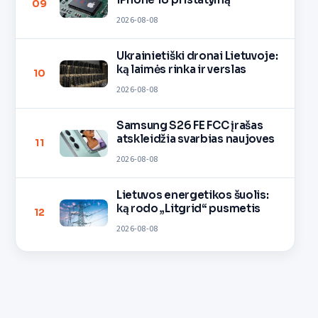
09
2026-08-08
Ukrainietiški dronai Lietuvoje:
ką laimės rinka ir verslas
10
2026-08-08
Samsung S26 FE FCC įrašas
atskleidžia svarbias naujoves
11
2026-08-08
Lietuvos energetikos šuolis:
ką rodo „Litgrid“ pusmetis
12
2026-08-08