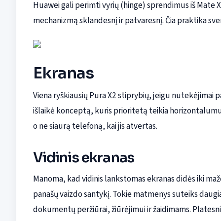
Huawei gali perimti vyrių (hinge) sprendimus iš Mate 
mechanizmą sklandesnį ir patvaresnį. Čia praktika sver
Ekranas
Viena ryškiausių Pura X2 stiprybių, jeigu nutekėjimai p
išlaikė konceptą, kuris prioritetą teikia horizontalumui
o ne siaurą telefoną, kai jis atvertas.
Vidinis ekranas
Manoma, kad vidinis lankstomas ekranas didės iki mažda
panašų vaizdo santykį. Tokie matmenys suteiks daugia
dokumentų peržiūrai, žiūrėjimui ir žaidimams. Platesni