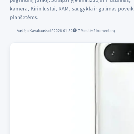
pagrindinį jutiklį. Straipsnyje analizuojami dizainas,
kamera, Kirin lustai, RAM, saugykla ir galimas poveik
planšetėms.
Austėja Kavaliauskaitė
2026-01-30
7
Minutės
2 komentarų