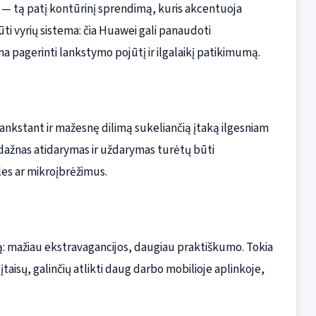
 — tą patį kontūrinį sprendimą, kuris akcentuoja
ūti vyrių sistema: čia Huawei gali panaudoti
a pagerinti lankstymo pojūtį ir ilgalaikį patikimumą.
ankstant ir mažesnę dilimą sukeliančią įtaką ilgesniam
d dažnas atidarymas ir uždarymas turėtų būti
les ar mikroįbrėžimus.
: mažiau ekstravagancijos, daugiau praktiškumo. Tokia
 įtaisų, galinčių atlikti daug darbo mobilioje aplinkoje,