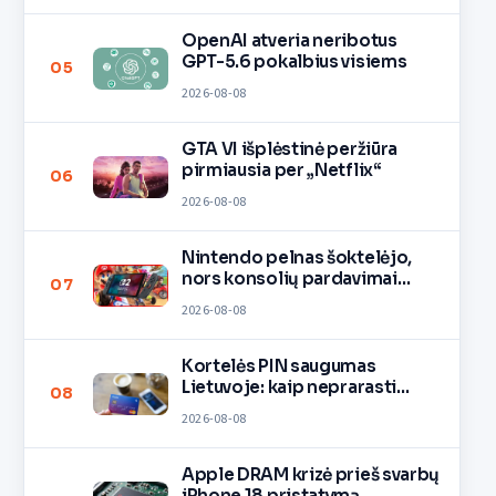
OpenAI atveria neribotus
GPT-5.6 pokalbius visiems
05
2026-08-08
GTA VI išplėstinė peržiūra
pirmiausia per „Netflix“
06
2026-08-08
Nintendo pelnas šoktelėjo,
nors konsolių pardavimai
07
lėtėja
2026-08-08
Kortelės PIN saugumas
Lietuvoje: kaip neprarasti
08
pinigų
2026-08-08
Apple DRAM krizė prieš svarbų
iPhone 18 pristatymą