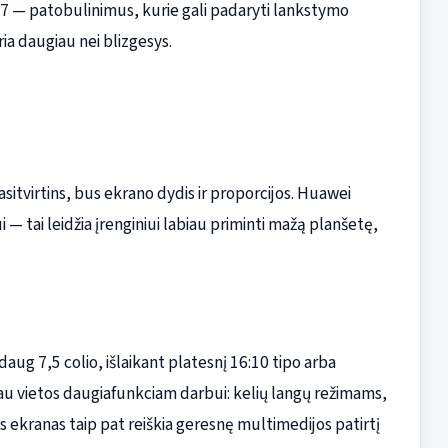
X7 — patobulinimus, kurie gali padaryti lankstymo
ia daugiau nei blizgesys.
asitvirtins, bus ekrano dydis ir proporcijos. Huawei
 — tai leidžia įrenginiui labiau priminti mažą planšetę,
ug 7,5 colio, išlaikant platesnį 16:10 tipo arba
u vietos daugiafunkciam darbui: kelių langų režimams,
s ekranas taip pat reiškia geresnę multimedijos patirtį