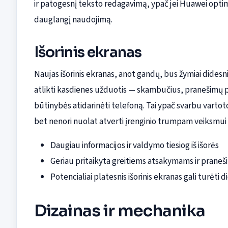
ir patogesnį teksto redagavimą, ypač jei Huawei opti
dauglangį naudojimą.
Išorinis ekranas
Naujas išorinis ekranas, anot gandų, bus žymiai didesnis 
atlikti kasdienes užduotis — skambučius, pranešimų
būtinybės atidarinėti telefoną. Tai ypač svarbu vart
bet nenori nuolat atverti įrenginio trumpam veiksmui a
Daugiau informacijos ir valdymo tiesiog iš išorės
Geriau pritaikyta greitiems atsakymams ir prane
Potencialiai platesnis išorinis ekranas gali turėti
Dizainas ir mechanika