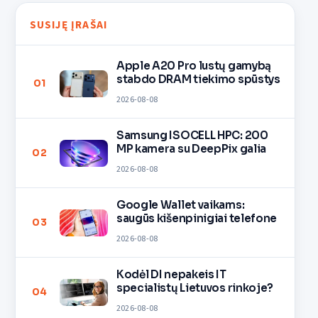
SUSIJĘ ĮRAŠAI
Apple A20 Pro lustų gamybą
stabdo DRAM tiekimo spūstys
01
2026-08-08
Samsung ISOCELL HPC: 200
MP kamera su DeepPix galia
02
2026-08-08
Google Wallet vaikams:
saugūs kišenpinigiai telefone
03
2026-08-08
Kodėl DI nepakeis IT
specialistų Lietuvos rinkoje?
04
2026-08-08