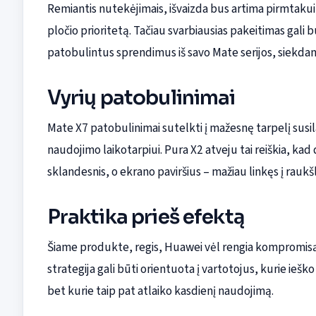
Remiantis nutekėjimais, išvaizda bus artima pirmtakui
pločio prioritetą. Tačiau svarbiausias pakeitimas gali b
patobulintus sprendimus iš savo Mate serijos, siekdam
Vyrių patobulinimai
Mate X7 patobulinimai sutelkti į mažesnę tarpelį susil
naudojimo laikotarpiui. Pura X2 atveju tai reiškia, ka
sklandesnis, o ekrano paviršius – mažiau linkęs į raukš
Praktika prieš efektą
Šiame produkte, regis, Huawei vėl rengia kompromisą
strategija gali būti orientuota į vartotojus, kurie ieško
bet kurie taip pat atlaiko kasdienį naudojimą.