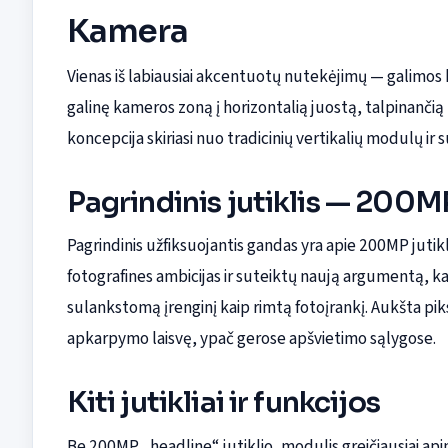
Kamera
Vienas iš labiausiai akcentuotų nutekėjimų — galimo
galinę kameros zoną į horizontalią juostą, talpinančią 
koncepcija skiriasi nuo tradicinių vertikalių modulų ir
Pagrindinis jutiklis — 200M
Pagrindinis užfiksuojantis gandas yra apie 200MP jutiklį.
fotografines ambicijas ir suteiktų naują argumentą, k
sulankstomą įrenginį kaip rimtą fotoįrankį. Aukšta piks
apkarpymo laisvę, ypač gerose apšvietimo sąlygose.
Kiti jutikliai ir funkcijos
Be 200MP „headline“ jutiklio, modulis greičiausiai api