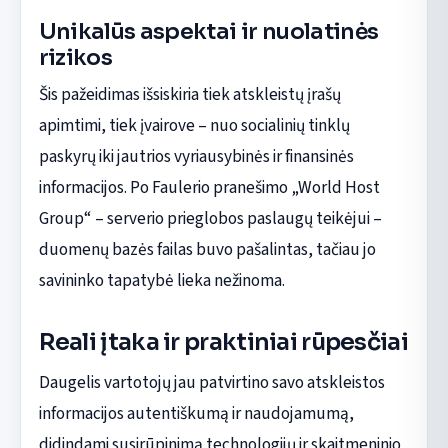
Unikalūs aspektai ir nuolatinės
rizikos
Šis pažeidimas išsiskiria tiek atskleistų įrašų
apimtimi, tiek įvairove – nuo socialinių tinklų
paskyrų iki jautrios vyriausybinės ir finansinės
informacijos. Po Faulerio pranešimo „World Host
Group“ – serverio prieglobos paslaugų teikėjui –
duomenų bazės failas buvo pašalintas, tačiau jo
savininko tapatybė lieka nežinoma.
Reali įtaka ir praktiniai rūpesčiai
Daugelis vartotojų jau patvirtino savo atskleistos
informacijos autentiškumą ir naudojamumą,
didindami susirūpinimą technologijų ir skaitmeninio