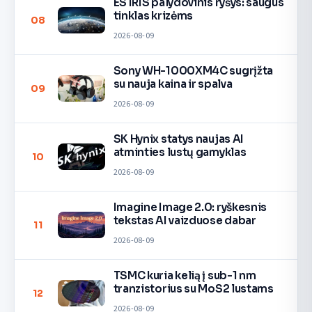
ES IRIS palydovinis ryšys: saugus
tinklas krizėms
08
2026-08-09
Sony WH-1000XM4C sugrįžta
su nauja kaina ir spalva
09
2026-08-09
SK Hynix statys naujas AI
atminties lustų gamyklas
10
2026-08-09
Imagine Image 2.0: ryškesnis
tekstas AI vaizduose dabar
11
2026-08-09
TSMC kuria kelią į sub-1 nm
tranzistorius su MoS2 lustams
12
2026-08-09