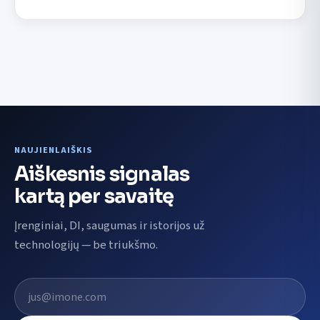
NAUJIENLAIŠKIS
Aiškesnis signalas
kartą per savaitę
Įrenginiai, DI, saugumas ir istorijos už
technologijų — be triukšmo.
El. pašto adresas