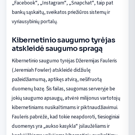
„Facebook“, „Instagram“, „Snapchat“, taip pat
bankų sąskaitų, sveikatos priežiūros sistemų ir
vyriausybinių portalų.
Kibernetinio saugumo tyrėjas
atskleidė saugumo spragą
Kibernetinio saugumo tyrėjas Džeremijas Fauleris
(Jeremiah Fowler) atskleidė didžiulę
pažeidžiamumą, aptikęs atvirą, nešifruotą
duomenų bazę. Šis failas, saugomas serveryje be
jokių saugumo apsaugų, atvėrė milijonus vartotojų
kibernetiniams nusikaltimams ir piktnaudžiavimui.
Fauleris pabrėžė, kad tokie neapdoroti, tiesioginiai
duomenys yra „aukso kasykla“ įsilaužėliams ir