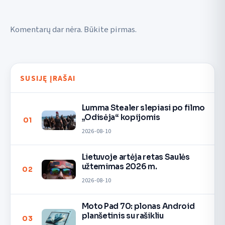
Komentarų dar nėra. Būkite pirmas.
SUSIJĘ ĮRAŠAI
Lumma Stealer slepiasi po filmo
„Odisėja“ kopijomis
01
2026-08-10
Lietuvoje artėja retas Saulės
užtemimas 2026 m.
02
2026-08-10
Moto Pad 70: plonas Android
planšetinis su rašikliu
03