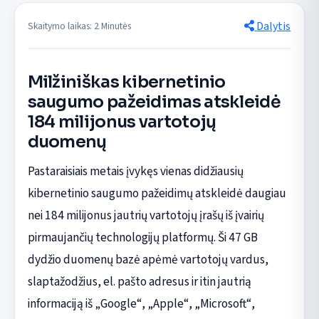
Dalytis
Skaitymo laikas: 2 Minutės
Milžiniškas kibernetinio
saugumo pažeidimas atskleidė
184 milijonus vartotojų
duomenų
Pastaraisiais metais įvykęs vienas didžiausių
kibernetinio saugumo pažeidimų atskleidė daugiau
nei 184 milijonus jautrių vartotojų įrašų iš įvairių
pirmaujančių technologijų platformų. Ši 47 GB
dydžio duomenų bazė apėmė vartotojų vardus,
slaptažodžius, el. pašto adresus ir itin jautrią
informaciją iš „Google“, „Apple“, „Microsoft“,