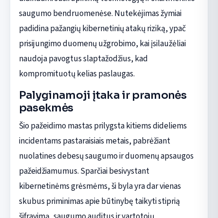
saugumo bendruomenėse. Nutekėjimas žymiai
padidina pažangių kibernetinių atakų riziką, ypač
prisijungimo duomenų užgrobimo, kai įsilaužėliai
naudoja pavogtus slaptažodžius, kad
kompromituotų kelias paslaugas.
Palyginamoji įtaka ir pramonės
pasekmės
Šio pažeidimo mastas prilygsta kitiems dideliems
incidentams pastaraisiais metais, pabrėžiant
nuolatines debesų saugumo ir duomenų apsaugos
pažeidžiamumus. Sparčiai besivystant
kibernetinėms grėsmėms, ši byla yra dar vienas
skubus priminimas apie būtinybę taikyti stiprią
šifravimą, saugumo auditus ir vartotojų