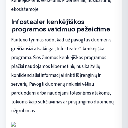
kenkėjiškiems veikėjams kibernetinių nusikaltimų
ekosistemoje.
Infostealer kenkėjiškos
programos vaidmuo pažeidime
Faulerio tyrimas rodo, kad už pavogtus duomenis
greičiausiai atsakinga „Infostealer“ kenkėjiška
programa. Šios žinomos kenkėjiškos programos
plačiai naudojamos kibernetinių nusikaltėlių
konfidencialiai informacijai rinkti iš įrenginių ir
serverių. Pavogti duomenų rinkiniai vėliau
parduodami arba naudojami tolesnėms atakoms,
tokioms kaip sukčiavimas ar prisijungimo duomenų
užgrobimas.