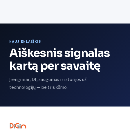
NAUJIENLAIŠKIS
Aiškesnis signalas
kartą per savaitę
Įrenginiai, DI, saugumas ir istorijos už
technologijų — be triukšmo.