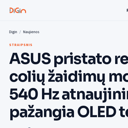
Digin
Naujienos
STRAIPSNIS
ASUS pristato re
colių žaidimų mo
540 Hz atnaujini
pažangia OLED t