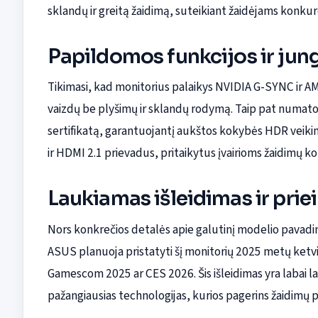
sklandų ir greitą žaidimą, suteikiant žaidėjams konku
Papildomos funkcijos ir jun
Tikimasi, kad monitorius palaikys NVIDIA G-SYNC ir A
vaizdų be plyšimų ir sklandų rodymą. Taip pat numat
sertifikatą, garantuojantį aukštos kokybės HDR veikim
ir HDMI 2.1 prievadus, pritaikytus įvairioms žaidimų ko
Laukiamas išleidimas ir pr
Nors konkrečios detalės apie galutinį modelio pavadi
ASUS planuoja pristatyti šį monitorių 2025 metų ketvir
Gamescom 2025 ar CES 2026. Šis išleidimas yra labai 
pažangiausias technologijas, kurios pagerins žaidimų pa