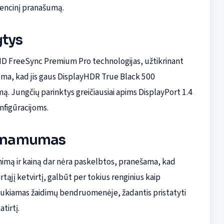
rencinį pranašumą.
gtys
MD FreeSync Premium Pro technologijas, užtikrinant
oma, kad jis gaus DisplayHDR True Black 500
ą. Jungčių parinktys greičiausiai apims DisplayPort 1.4
nfigūracijoms.
ieinamumas
nimą ir kainą dar nėra paskelbtos, pranešama, kad
tąjį ketvirtį, galbūt per tokius renginius kaip
laukiamas žaidimų bendruomenėje, žadantis pristatyti
tirtį.