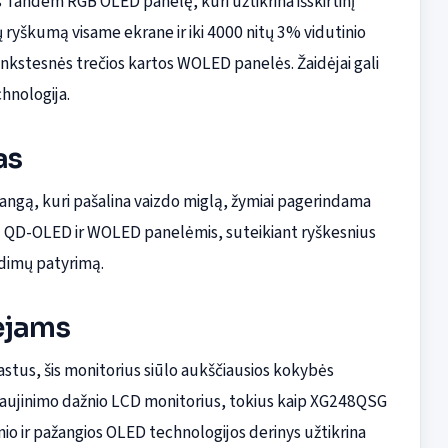
 Tandem RGB OLED panelę, kuri užtikrina išskirtinį
ų ryškumą visame ekrane ir iki 4000 nitų 3% vidutinio
ankstesnės trečios kartos WOLED panelės. Žaidėjai gali
chnologija.
as
ngą, kuri pašalina vaizdo miglą, žymiai pagerindama
 su QD-OLED ir WOLED panelėmis, suteikiant ryškesnius
idimų patyrimą.
ėjams
iastus, šis monitorius siūlo aukščiausios kokybės
naujinimo dažnio LCD monitorius, tokius kaip XG248QSG
io ir pažangios OLED technologijos derinys užtikrina