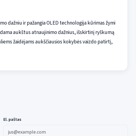
imo dažniu ir pažangia OLED technologija kūrimas žymi
rindama aukštus atnaujinimo dažnius, išskirtinį ryškumą
naliems žaidėjams aukščiausios kokybės vaizdo patirtį,
El. paštas