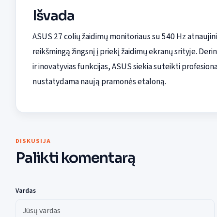
Išvada
ASUS 27 colių žaidimų monitoriaus su 540 Hz atnaujin
reikšmingą žingsnį į priekį žaidimų ekranų srityje. De
ir inovatyvias funkcijas, ASUS siekia suteikti profesio
nustatydama naują pramonės etaloną.
DISKUSIJA
Palikti komentarą
Vardas