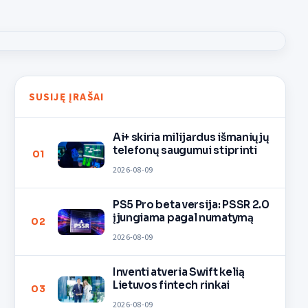
SUSIJĘ ĮRAŠAI
Ai+ skiria milijardus išmaniųjų
telefonų saugumui stiprinti
01
2026-08-09
PS5 Pro beta versija: PSSR 2.0
įjungiama pagal numatymą
02
2026-08-09
Inventi atveria Swift kelią
Lietuvos fintech rinkai
03
2026-08-09