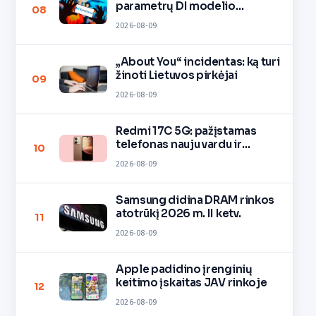
parametrų DI modelio
08
mokymą
2026-08-09
„About You“ incidentas: ką turi
žinoti Lietuvos pirkėjai
09
2026-08-09
Redmi 17C 5G: pažįstamas
telefonas nauju vardu ir
10
spalvomis
2026-08-09
Samsung didina DRAM rinkos
atotrūkį 2026 m. II ketv.
11
2026-08-09
Apple padidino įrenginių
keitimo įskaitas JAV rinkoje
12
2026-08-09