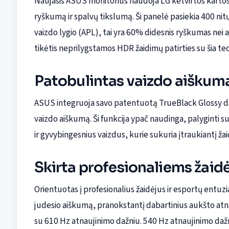
Naujasis ASUS monitorius naudoja LG ketvirtos kartos
ryškumą ir spalvų tikslumą. Ši panelė pasiekia 400 nit
vaizdo lygio (APL), tai yra 60% didesnis ryškumas nei 
tikėtis neprilygstamos HDR žaidimų patirties su šia te
Patobulintas vaizdo aiškum
ASUS integruoja savo patentuotą TrueBlack Glossy da
vaizdo aiškumą. Ši funkcija ypač naudinga, palyginti
ir gyvybingesnius vaizdus, kurie sukuria įtraukiantį ža
Skirta profesionaliems žaid
Orientuotas į profesionalius žaidėjus ir esportų entuz
judesio aiškumą, pranokstantį dabartinius aukšto at
su 610 Hz atnaujinimo dažniu. 540 Hz atnaujinimo dažn