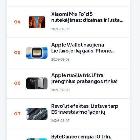
Xiaomi Mix Fold 5
nutekėjimas: dizainas ir lustas
04
O3
2026-08-09
Apple Wallet naujiena
Lietuvoje: ką gaus iPhone
05
savininkai?
2026-08-09
Apple ruošia tris Ultra
įrenginius prabangos rinkai
06
2026-08-09
Revolut efektas: Lietuva tarp
ES investavimo lyderių
07
2026-08-09
ByteDance rengia 10 trln.