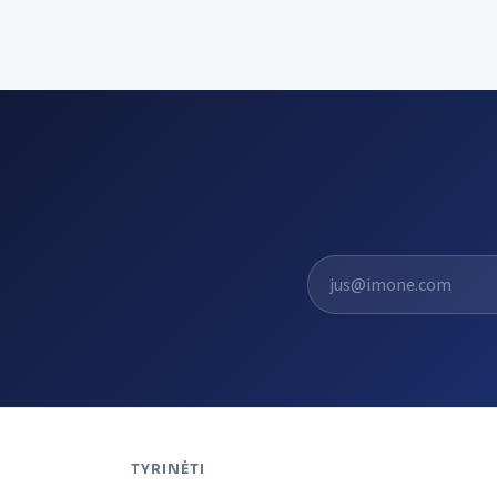
El. pašto adresas
TYRINĖTI