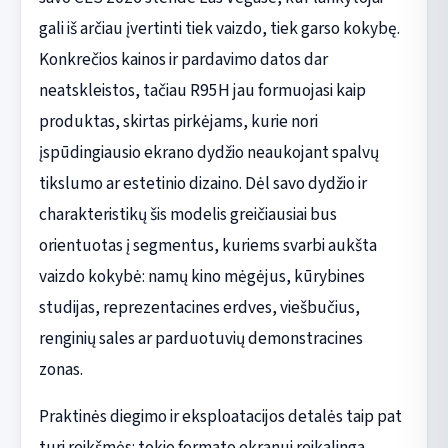
gali iš arčiau įvertinti tiek vaizdo, tiek garso kokybę.
Konkrečios kainos ir pardavimo datos dar
neatskleistos, tačiau R95H jau formuojasi kaip
produktas, skirtas pirkėjams, kurie nori
įspūdingiausio ekrano dydžio neaukojant spalvų
tikslumo ar estetinio dizaino. Dėl savo dydžio ir
charakteristikų šis modelis greičiausiai bus
orientuotas į segmentus, kuriems svarbi aukšta
vaizdo kokybė: namų kino mėgėjus, kūrybines
studijas, reprezentacines erdves, viešbučius,
renginių sales ar parduotuvių demonstracines
zonas.
Praktinės diegimo ir eksploatacijos detalės taip pat
turi reikšmės: tokio formato ekranui reikalinga