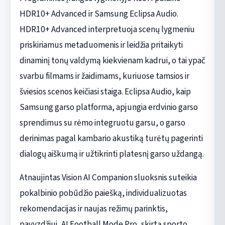
HDR10+ Advanced ir Samsung Eclipsa Audio.
HDR10+ Advanced interpretuoja scenų lygmeniu
priskiriamus metaduomenis ir leidžia pritaikyti
dinaminį tonų valdymą kiekvienam kadrui, o tai ypač
svarbu filmams ir žaidimams, kuriuose tamsios ir
šviesios scenos keičiasi staiga. Eclipsa Audio, kaip
Samsung garso platforma, apjungia erdvinio garso
sprendimus su rėmo integruotu garsu, o garso
derinimas pagal kambario akustiką turėtų pagerinti
dialogų aiškumą ir užtikrinti platesnį garso uždangą.
Atnaujintas Vision AI Companion sluoksnis suteikia
pokalbinio pobūdžio paiešką, individualizuotas
rekomendacijas ir naujas režimų parinktis,
pavyzdžiui, AI Football Mode Pro, skirtą sporto