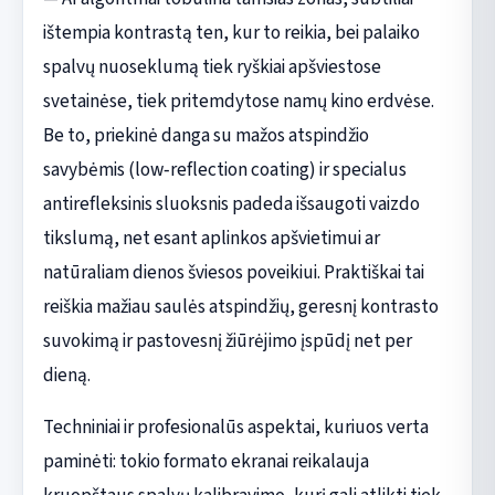
ištempia kontrastą ten, kur to reikia, bei palaiko
spalvų nuoseklumą tiek ryškiai apšviestose
svetainėse, tiek pritemdytose namų kino erdvėse.
Be to, priekinė danga su mažos atspindžio
savybėmis (low‑reflection coating) ir specialus
antirefleksinis sluoksnis padeda išsaugoti vaizdo
tikslumą, net esant aplinkos apšvietimui ar
natūraliam dienos šviesos poveikiui. Praktiškai tai
reiškia mažiau saulės atspindžių, geresnį kontrasto
suvokimą ir pastovesnį žiūrėjimo įspūdį net per
dieną.
Techniniai ir profesionalūs aspektai, kuriuos verta
paminėti: tokio formato ekranai reikalauja