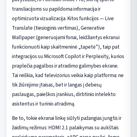
transliacijoms su papildoma informacija ir
optimizuota vizualizacija. Kitos funkcijos — Live
Translate (tiesioginis vertimas), Generative
Wallpaper (generuojami fonai, leidžiantys ekranui
funkcionuoti kaip skaitmeninė „tapetė"), taip pat
integracijos su Microsoft Copilot ir Perplexity, kurios
praplečia pagalbos ir atradimo galimybes ekrane.
Tai reiškia, kad televizorius veikia kaip platforma: ne
tik žiūrėjimo įtaisas, bet ir langas į debesų
paslaugas, paieškos įrankius, dirbtinio intelekto
asistentus ir turinio atradimą.
Be to, tokie ekranai linkę siūlyti pažangias jungtis ir
žaidimų režimus: HDMI 2.1 palaikymas su aukštais