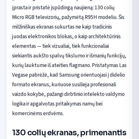
įprasta ir pristatė įspūdingą naujieną: 130 colių
Micro RGB televizorių, pažymėtą R95H modeliu. Šis
milžiniškas ekranas sukurtas ne kaip tradicinis
juodas elektronikos blokas, o kaip architektūrinis
elementas — tiek vizualiai, tiek funkcionaliai
siekiantis aukšto spalvų tikslumo ir išmanių funkcijų,
kurių lauktume iš ateities flagmano. Pristatymas Las
Vegase pabrėžė, kad Samsung orientuojasi į didelio
formato ekranus, kuriuose susilieja profesionali
vaizdo kokybė, pažangi dirbtinio intelekto valdymo
logika ir apgalvotas pritaikymas namų bei
komercinėms erdvėms.
130 colių ekranas, primenantis