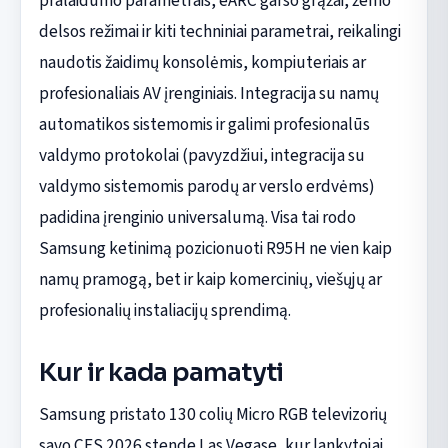
pralaidumo parametrais, eARC garso grąžai, žemo
delsos režimai ir kiti techniniai parametrai, reikalingi
naudotis žaidimų konsolėmis, kompiuteriais ar
profesionaliais AV įrenginiais. Integracija su namų
automatikos sistemomis ir galimi profesionalūs
valdymo protokolai (pavyzdžiui, integracija su
valdymo sistemomis parodų ar verslo erdvėms)
padidina įrenginio universalumą. Visa tai rodo
Samsung ketinimą pozicionuoti R95H ne vien kaip
namų pramogą, bet ir kaip komercinių, viešųjų ar
profesionalių instaliacijų sprendimą.
Kur ir kada pamatyti
Samsung pristato 130 colių Micro RGB televizorių
savo CES 2026 stende Las Vegase, kur lankytojai