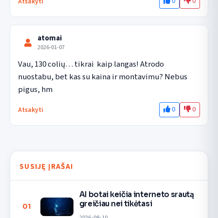
0
0
Atsakyti
atomai
2026-01-07
Vau, 130 colių… tikrai  kaip langas! Atrodo 
nuostabu, bet kas su kaina ir montavimu? Nebus 
pigus, hm
0
0
Atsakyti
SUSIJĘ ĮRAŠAI
AI botai keičia interneto srautą
greičiau nei tikėtasi
01
2026-08-10