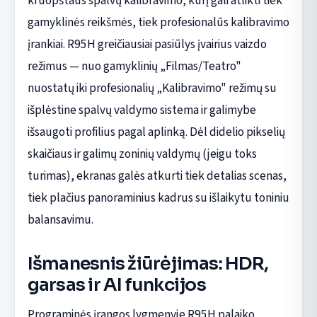
kruopštaus spalvų kalibravimo, kurį gali atlikti tiek
gamyklinės reikšmės, tiek profesionalūs kalibravimo
įrankiai. R95H greičiausiai pasiūlys įvairius vaizdo
režimus — nuo gamyklinių „Filmas/Teatro"
nuostatų iki profesionalių „Kalibravimo" režimų su
išplėstine spalvų valdymo sistema ir galimybe
išsaugoti profilius pagal aplinką. Dėl didelio pikselių
skaičiaus ir galimų zoninių valdymų (jeigu toks
turimas), ekranas galės atkurti tiek detalias scenas,
tiek plačius panoraminius kadrus su išlaikytu toniniu
balansavimu.
Išmanesnis žiūrėjimas: HDR,
garsas ir AI funkcijos
Programinės įrangos lygmenyje R95H palaiko