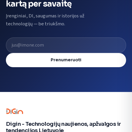
kartą per savaitę
Įrenginiai, DI, saugumas ir istorijos už
technologijų — be triukšmo.
El. pašto adresas
Prenumeruoti
Digin - Technologijų naujienos, apžvalgos ir
tendencijos Lietuvoje