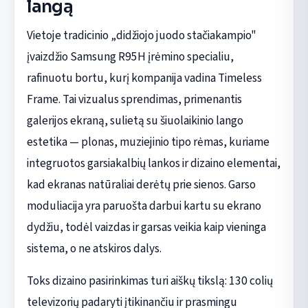
langą
Vietoje tradicinio „didžiojo juodo stačiakampio"
įvaizdžio Samsung R95H įrėmino specialiu,
rafinuotu bortu, kurį kompanija vadina Timeless
Frame. Tai vizualus sprendimas, primenantis
galerijos ekraną, sulietą su šiuolaikinio lango
estetika — plonas, muziejinio tipo rėmas, kuriame
integruotos garsiakalbių lankos ir dizaino elementai,
kad ekranas natūraliai derėtų prie sienos. Garso
moduliacija yra paruošta darbui kartu su ekrano
dydžiu, todėl vaizdas ir garsas veikia kaip vieninga
sistema, o ne atskiros dalys.
Toks dizaino pasirinkimas turi aiškų tikslą: 130 colių
televizorių padaryti įtikinančiu ir prasmingu