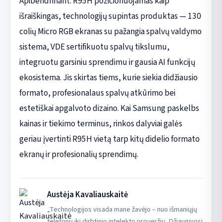
Apibendrinant: R95H pozicionuojamas kaip
išraiškingas, technologijų supintas produktas — 130
colių Micro RGB ekranas su pažangia spalvų valdymo
sistema, VDE sertifikuotu spalvų tikslumu,
integruotu garsiniu sprendimu ir gausia AI funkcijų
ekosistema. Jis skirtas tiems, kurie siekia didžiausio
formato, profesionalaus spalvų atkūrimo bei
estetiškai apgalvoto dizaino. Kai Samsung paskelbs
kainas ir tiekimo terminus, rinkos dalyviai galės
geriau įvertinti R95H vietą tarp kitų didelio formato
ekranų ir profesionalių sprendimų.
Austėja Kavaliauskaitė
„Technologijos visada mane žavėjo – nuo išmaniųjų
telefonų iki dirbtinio intelekto proveržių. Džiaugiuosi