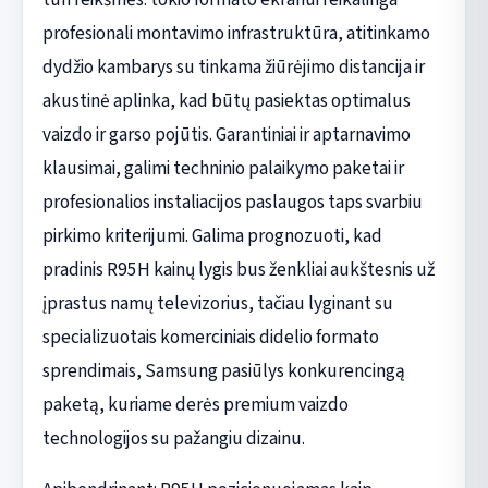
profesionali montavimo infrastruktūra, atitinkamo
dydžio kambarys su tinkama žiūrėjimo distancija ir
akustinė aplinka, kad būtų pasiektas optimalus
vaizdo ir garso pojūtis. Garantiniai ir aptarnavimo
klausimai, galimi techninio palaikymo paketai ir
profesionalios instaliacijos paslaugos taps svarbiu
pirkimo kriterijumi. Galima prognozuoti, kad
pradinis R95H kainų lygis bus ženkliai aukštesnis už
įprastus namų televizorius, tačiau lyginant su
specializuotais komerciniais didelio formato
sprendimais, Samsung pasiūlys konkurencingą
paketą, kuriame derės premium vaizdo
technologijos su pažangiu dizainu.