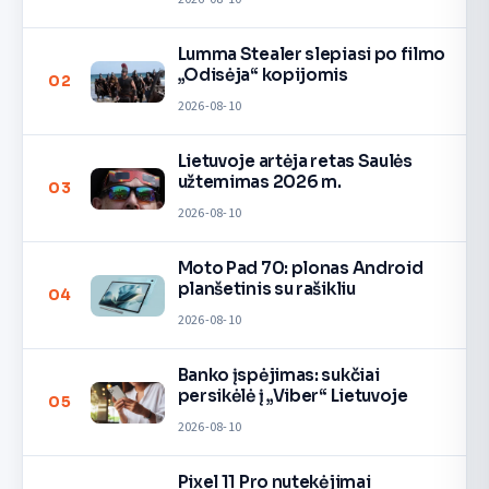
Lumma Stealer slepiasi po filmo
„Odisėja“ kopijomis
02
2026-08-10
Lietuvoje artėja retas Saulės
užtemimas 2026 m.
03
2026-08-10
Moto Pad 70: plonas Android
planšetinis su rašikliu
04
2026-08-10
Banko įspėjimas: sukčiai
persikėlė į „Viber“ Lietuvoje
05
2026-08-10
Pixel 11 Pro nutekėjimai