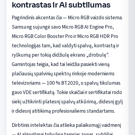
kontrastas ir AI subtilumas
Pagrindinis akcentas čia — Micro RGB vaizdo sistema.
Samsung sujungė savo Micro RGB AI Engine Pro,
Micro RGB Color Booster Pro ir Micro RGB HDR Pro
technologijas tam, kad valdyti spalvą, kontrastą ir
ryškumą per tokią didžiulę ekrano „drobulę".
Gamintojas teigia, kad tai leidžia pasiekti vieną
plačiausių spalvinių spektrų rinkoje moderniems
televizoriams — 100 % BT.2020, o spalvų tikslumas
gavo VDE sertifikatą. Tokie skaičiai ir sertifikatai rodo
siekį užtikrinti platesnį spalvų atkūrimą, didesnį gylį
ir didesnį atitikimą profesionaliems standartams.
Dirbtinis intelektas čia atlieka palaikomąjį vaidmenį
— AI algoritmai tobulina tamsias zonas, subtiliai