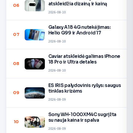
atskleidžia dizainą ir kainą
06
2026-08-10
Galaxy A18 4G nutekėjimas:
Helio G99 ir Android 17
07
2026-08-10
Caviar atskleidė galimas iPhone
18 Pro ir Ultra detales
08
2026-08-10
ES IRIS palydovinis ryšys: saugus
tinklas krizėms
09
2026-08-09
Sony WH-1000XM4C sugrįžta
su nauja kaina ir spalva
10
2026-08-09