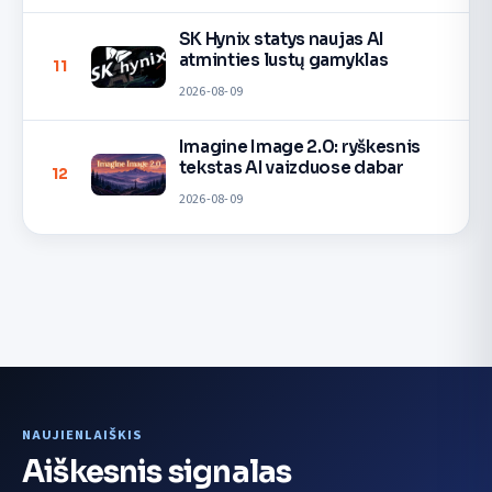
SK Hynix statys naujas AI
atminties lustų gamyklas
11
2026-08-09
Imagine Image 2.0: ryškesnis
tekstas AI vaizduose dabar
12
2026-08-09
NAUJIENLAIŠKIS
Aiškesnis signalas