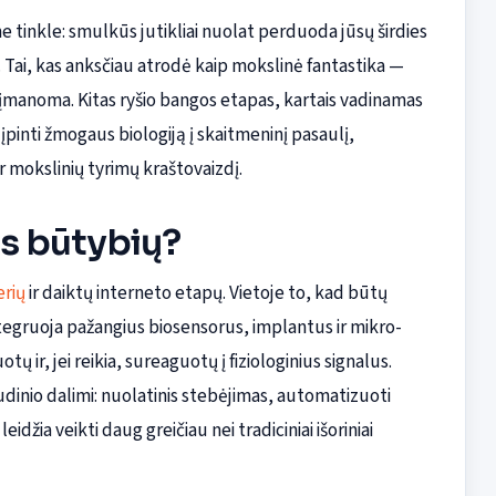
 tinkle: smulkūs jutikliai nuolat perduoda jūsų širdies
. Tai, kas anksčiau atrodė kaip mokslinė fantastika —
 įmanoma. Kitas ryšio bangos etapas, kartais vadinamas
įpinti žmogaus biologiją į skaitmeninį pasaulį,
r mokslinių tyrimų kraštovaizdį.
as būtybių?
rių
ir daiktų interneto etapų. Vietoje to, kad būtų
integruoja pažangius biosensorus, implantus ir mikro-
 ir, jei reikia, sureaguotų į fiziologinius signalus.
inio dalimi: nuolatinis stebėjimas, automatizuoti
idžia veikti daug greičiau nei tradiciniai išoriniai