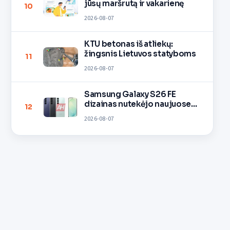
jūsų maršrutą ir vakarienę
10
2026-08-07
KTU betonas iš atliekų:
žingsnis Lietuvos statyboms
11
2026-08-07
Samsung Galaxy S26 FE
dizainas nutekėjo naujuose
12
vaizduose
2026-08-07