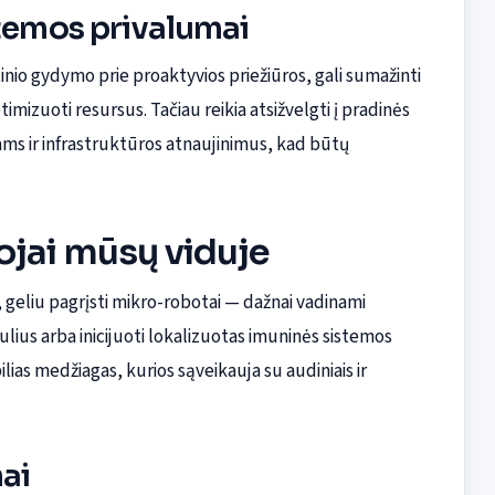
stemos privalumai
inio gydymo prie proaktyvios priežiūros, gali sumažinti
ptimizuoti resursus. Tačiau reikia atsižvelgti į pradinės
ams ir infrastruktūros atnaujinimus, kad būtų
ojai mūsų viduje
kšti, geliu pagrįsti mikro-robotai — dažnai vadinami
šulius arba inicijuoti lokalizuotas imuninės sistemos
lias medžiagas, kurios sąveikauja su audiniais ir
mai