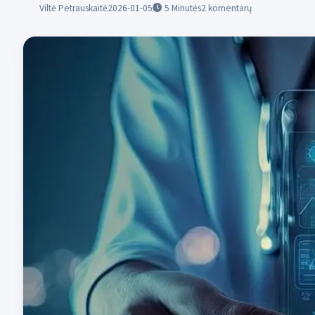
Viltė Petrauskaitė
2026-01-05
5
Minutės
2 komentarų