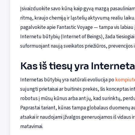
Įsivaizduokite savo kūną kaip gyvą mazgą pasauliniame
ritmą, kraujo chemiją ir ląstelių aktyvumą realiu laiku
pagalvokite apie Fantastic Voyage — tampa vis labiau
Internetu būtybių (Internet of Beings), žada tiesiogiai 
suformuojant naują sveikatos priežiūros, prevencijos i
Kas iš tiesų yra Internet
Internetas būtybių yra natūrali evoliucija po
kompiute
sujungti prietaisai ar buitinės prekės, šis konceptas 
robotus į mūsų kūnus arba ant jų, kad surinktų, perduotų
Paprastai tariant, kūnas tampa globalaus duomenų aud
atsakai ir naudojami įžvalgos generuojamos iš vidaus ir le
matavimai.