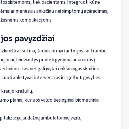
katos sistemoms, tiek pacientams. Integruoti kūne
vaitėmis ar mėnesiais anksčiau nei simptomų atsiradimas,
ažesnėms komplikacijoms.
jos pavyzdžiai
 užkimšti ar sutrikę širdies ritmai (aritmijos) ar trombų
įspėjimai, leidžiantys pradėti gydymą ar kreiptis į
 vertinimu, kasmet gali įvykti reikšmingas skaičius
icijuoti ankstyvas intervencijas ir išgelbėti gyvybes.
 kraujo krešulių.
umo planai, kuriuos valdo tiesioginiai biometriniai
italizacijų ar dažnų ambulatorinių vizitų.