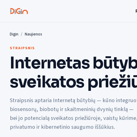
Digin
Naujienos
STRAIPSNIS
Internetas būtybi
sveikatos priežiū
Straipsnis aptaria Internetą būtybių — kūno integruo
biosensorų, biobotų ir skaitmeninių dvynių tinklą —
bei jo potencialą sveikatos priežiūroje, vaistų kūrime
privatumo ir kibernetinio saugumo iššūkius.