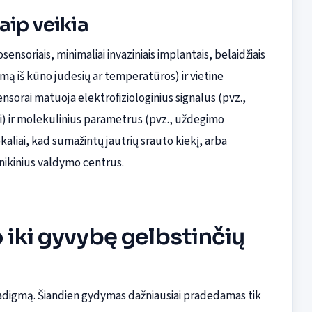
aip veikia
sensoriais, minimaliai invaziniais implantais, belaidžiais
kimą iš kūno judesių ar temperatūros) ir vietine
orai matuoja elektrofiziologinius signalus (pvz.,
) ir molekulinius parametrus (pvz., uždegimo
aliai, kad sumažintų jautrių srauto kiekį, arba
inikinius valdymo centrus.
iki gyvybę gelbstinčių
radigmą. Šiandien gydymas dažniausiai pradedamas tik