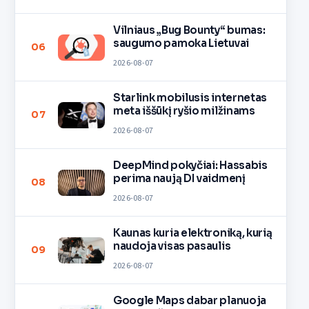
Vilniaus „Bug Bounty“ bumas:
saugumo pamoka Lietuvai
06
2026-08-07
Starlink mobilusis internetas
meta iššūkį ryšio milžinams
07
2026-08-07
DeepMind pokyčiai: Hassabis
perima naują DI vaidmenį
08
2026-08-07
Kaunas kuria elektroniką, kurią
naudoja visas pasaulis
09
2026-08-07
Google Maps dabar planuoja