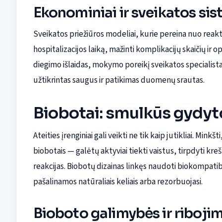
Ekonominiai ir sveikatos si
Sveikatos priežiūros modeliai, kurie pereina nuo reakt
hospitalizacijos laiką, mažinti komplikacijų skaičių ir o
diegimo išlaidas, mokymo poreikį sveikatos specialist
užtikrintas saugus ir patikimas duomenų srautas.
Biobotai: smulkūs gydyt
Ateities įrenginiai gali veikti ne tik kaip jutikliai. Min
biobotais — galėtų aktyviai tiekti vaistus, tirpdyti kre
reakcijas. Biobotų dizainas linkęs naudoti biokompatibi
pašalinamos natūraliais keliais arba rezorbuojasi.
Bioboto galimybės ir riboji