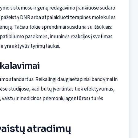
ymo sistemose ir genų redagavimo įrankiuose sudaro
ti pažeistą DNR arba atpalaiduoti terapines molekules
ncijų. Tačiau tokie sprendimai susiduria su iššūkiais:
mpatibilumo pasekmės, imuninės reakcijos į svetimas
e yra aktyvūs tyrimų laukai.
eikalavimai
ugumo standartus. Reikalingi daugiaetapiniai bandymai in
nėse studijose, kad būtų įvertintas tiek efektyvumas,
., vaistų ir medicinos priemonių agentūros) turės
 vaistų atradimų