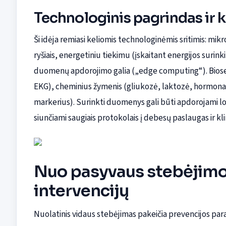
Technologinis pagrindas ir k
Ši idėja remiasi keliomis technologinėmis sritimis: mikro
ryšiais, energetiniu tiekimu (įskaitant energijos surin
duomenų apdorojimo galia („edge computing“). Biosens
EKG), cheminius žymenis (gliukozė, laktozė, hormonai
markerius). Surinkti duomenys gali būti apdorojami lok
siunčiami saugiais protokolais į debesų paslaugas ir kl
Nuo pasyvaus stebėjimo 
intervencijų
Nuolatinis vidaus stebėjimas pakeičia prevencijos pa