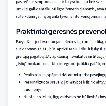
pasireiškus simptomams — ir tai yra brangu tiek svei
jutikliai gali identifikuoti ligos žymenis dienomis, sa
suteikdami galimybę ankstyvoms intervencijoms ir m
Praktiniai geresnės prevenci
Pavyzdžiui, jei įsivaizduojame širdies ligų profilaktiką,
susidarymas galėtų būti aptikti realiu laiku ir išsiųsti 
greitąją pagalbą. JAV apklausų ir sveikatos institucijų
„tylių“ miokardo infarktų; integruoti jutikliai galėtų in
Realiojo laiko įspėjimai dėl aritmijų arba pavojingų
Personalizuota prevencija: mitybos ir fizinio aktyv
duomenys.
Nuotolinis lėtinių ligų valdymas be būtinybės hosp