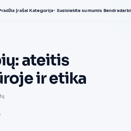
Pradžia
Įrašai
Kategorija
Susisiekite su mumis
Bendradarbi
ų: ateitis
roje ir etika
tų
,