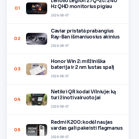
Lenovo Legion 27Q-2c: 240
Hz QHD monitorius pigiau
01
2026-08-07
Caviar pristatė prabangius
Ray-Ban išmaniuosius akinius
02
2026-08-07
Honor Win 2: milžiniška
baterija ir 2 nm lustas spalį
03
2026-08-07
Netikri QR kodai Vilniuje: ką
turi žinoti vairuotojai
04
2026-08-07
Redmi K200: kodėl naujas
vardas gali pakeisti flagmanus
05
2026-08-07