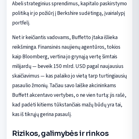
Abeli strateginius sprendimus, kapitalo paskirstymo
politiką ir jo požiūrį į Berkshire sudėtingą, įvairialypį
portfelį.
Net ir keičiantis vadovams, Buffetto įtaka išlieka
reikšminga. Finansinės naujienų agentūros, tokios
kaip Bloomberg, vertina jo grynąją vertę šimtais
milijardų — beveik 150 mlrd. USD pagal naujausius
skaičiavimus — kas palaiko jo vietą tarp turtingiausių
pasaulio žmonių. Tačiau savo laiške akcininkams
Buffett akcentavo vertybes, o ne vien turtą: jis rašė,
kad padėti kitiems tūkstančiais mažų būdų yra tai,
kas iš tikrųjų gerina pasaulį.
Rizikos, galimybės ir rinkos