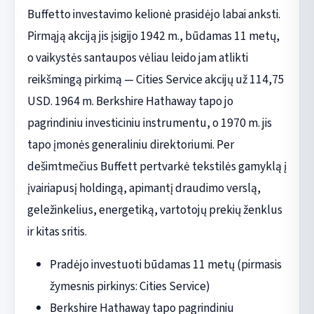
Buffetto investavimo kelionė prasidėjo labai anksti.
Pirmąją akciją jis įsigijo 1942 m., būdamas 11 metų,
o vaikystės santaupos vėliau leido jam atlikti
reikšmingą pirkimą — Cities Service akcijų už 114,75
USD. 1964 m. Berkshire Hathaway tapo jo
pagrindiniu investiciniu instrumentu, o 1970 m. jis
tapo įmonės generaliniu direktoriumi. Per
dešimtmečius Buffett pertvarkė tekstilės gamyklą į
įvairiapusį holdingą, apimantį draudimo verslą,
geležinkelius, energetiką, vartotojų prekių ženklus
ir kitas sritis.
Pradėjo investuoti būdamas 11 metų (pirmasis
žymesnis pirkinys: Cities Service)
Berkshire Hathaway tapo pagrindiniu