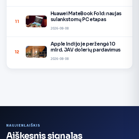
Huawei MateBook Fold: naujas
sulankstomų PC etapas
11
2026-08-08
Apple Indijoje peržengė 10
mlrd. JAV dolerių pardavimus
12
2026-08-08
NAUJIENLAIŠKIS
Aiškesnis signalas