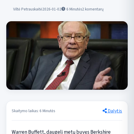
Viltė Petrauskaitė
2026-01-02
6
Minutės
2 komentarų
Dalytis
Skaitymo laikas: 6 Minutės
Warren Buffett, daugelį metų buvęs Berkshire