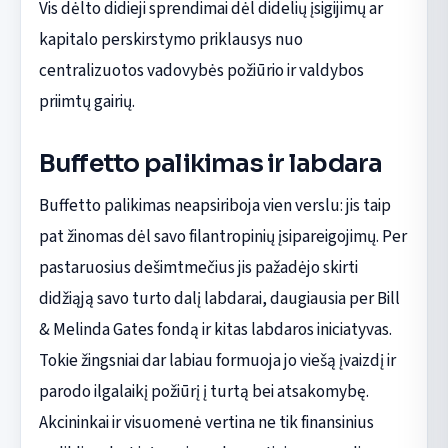
Vis dėlto didieji sprendimai dėl didelių įsigijimų ar
kapitalo perskirstymo priklausys nuo
centralizuotos vadovybės požiūrio ir valdybos
priimtų gairių.
Buffetto palikimas ir labdara
Buffetto palikimas neapsiriboja vien verslu: jis taip
pat žinomas dėl savo filantropinių įsipareigojimų. Per
pastaruosius dešimtmečius jis pažadėjo skirti
didžiąją savo turto dalį labdarai, daugiausia per Bill
& Melinda Gates fondą ir kitas labdaros iniciatyvas.
Tokie žingsniai dar labiau formuoja jo viešą įvaizdį ir
parodo ilgalaikį požiūrį į turtą bei atsakomybę.
Akcininkai ir visuomenė vertina ne tik finansinius