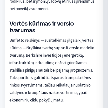
rodiklius, bet ir įmonių vadovų etinius sprendimus
bei poveikį visuomenei.
Vertės kūrimas ir verslo
tvarumas
Buffetto reiškinys — susitelkimas į ilgalaikį vertės
kūrimą — išryškina svarbą suprasti verslo modelio
tvarumą. Berkshire investicijos į energetiką,
infrastruktūrą ir draudimą dažnai grindžiamos
stabiliais pinigų srautais bei pajamų prognozėmis.
Toks portfelis gali būti atsparus trumpalaikėms
rinkos svyravimams, tačiau reikalauja nuolatinio
valdymo ir kruopštaus rizikos vertinimo, ypač
ekonominių ciklų pokyčių metu.