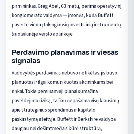
pirmininkas. Greg Abel, 63 metų, perima operatyvinį
konglomerato valdymą — įmonės, kurią Buffett
pavertė vienu įtakingiausių investicinių instrumentų
šiuolaikinėje verslo aplinkoje.
Perdavimo planavimas ir viesas
signalas
Vadovybės perdavimas nebuvo netikėtas: jis buvo
planuotas ir ilgai komunikuotas akcininkams bei
rinkai. Tokie pereinamieji planai sumažina
paveldėjimo riziką, tačiau nepašalina visų klausimų
apie strateginius sprendimus ir kapitalo
paskirstymą ateityje. Buffett ir Berkshire valdyba
daugiau nei dešimtmečiais kūrė struktūrą,