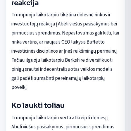
reakcija
Trumpuoju laikotarpiu tikėtina didesnė rinkos ir
investuotojų reakcija į Abeli viešus pasisakymus bei
pirmuosius sprendimus. Nepastovumas gali kilti, kai
rinka vertins, ar naujasis CEO laikysis Buffetto
investicinės disciplinos ar įneš reikšmingų permainų.
Tačiau ilguoju laikotarpiu Berkshire diversifikuoti
pinigų srautai ir decentralizuotas veiklos modelis
gali padėti sumažinti pereinamųjų laikotarpių
poveikį.
Ko laukti toliau
Trumpuoju laikotarpiu verta atkreipti dėmesį į
Abeli viešus pasisakymus, pirmuosius sprendimus