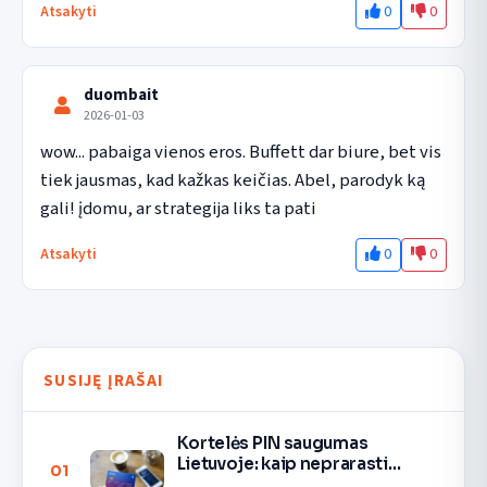
0
0
Atsakyti
duombait
2026-01-03
wow... pabaiga vienos eros. Buffett dar biure, bet vis 
tiek jausmas, kad kažkas keičias. Abel, parodyk ką 
gali! įdomu, ar strategija liks ta pati
0
0
Atsakyti
SUSIJĘ ĮRAŠAI
Kortelės PIN saugumas
Lietuvoje: kaip neprarasti
01
pinigų