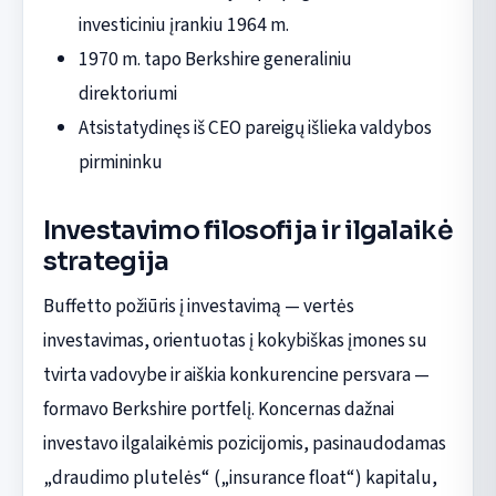
investiciniu įrankiu 1964 m.
1970 m. tapo Berkshire generaliniu
direktoriumi
Atsistatydinęs iš CEO pareigų išlieka valdybos
pirmininku
Investavimo filosofija ir ilgalaikė
strategija
Buffetto požiūris į investavimą — vertės
investavimas, orientuotas į kokybiškas įmones su
tvirta vadovybe ir aiškia konkurencine persvara —
formavo Berkshire portfelį. Koncernas dažnai
investavo ilgalaikėmis pozicijomis, pasinaudodamas
„draudimo plutelės“ („insurance float“) kapitalu,