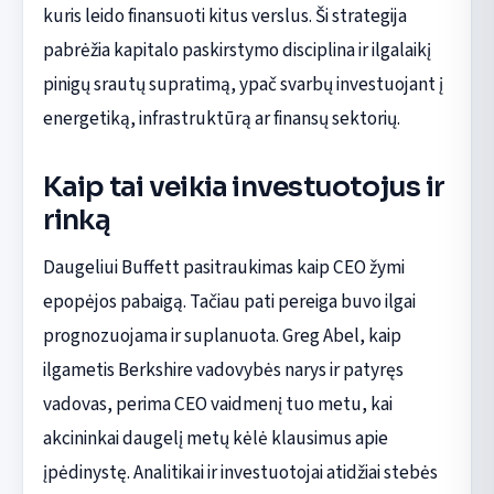
kuris leido finansuoti kitus verslus. Ši strategija
pabrėžia kapitalo paskirstymo disciplina ir ilgalaikį
pinigų srautų supratimą, ypač svarbų investuojant į
energetiką, infrastruktūrą ar finansų sektorių.
Kaip tai veikia investuotojus ir
rinką
Daugeliui Buffett pasitraukimas kaip CEO žymi
epopėjos pabaigą. Tačiau pati pereiga buvo ilgai
prognozuojama ir suplanuota. Greg Abel, kaip
ilgametis Berkshire vadovybės narys ir patyręs
vadovas, perima CEO vaidmenį tuo metu, kai
akcininkai daugelį metų kėlė klausimus apie
įpėdinystę. Analitikai ir investuotojai atidžiai stebės