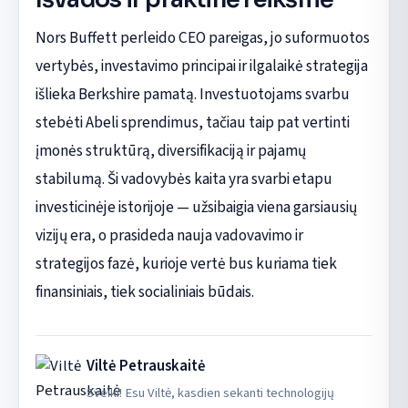
Nors Buffett perleido CEO pareigas, jo suformuotos
vertybės, investavimo principai ir ilgalaikė strategija
išlieka Berkshire pamatą. Investuotojams svarbu
stebėti Abeli sprendimus, tačiau taip pat vertinti
įmonės struktūrą, diversifikaciją ir pajamų
stabilumą. Ši vadovybės kaita yra svarbi etapu
investicinėje istorijoje — užsibaigia viena garsiausių
vizijų era, o prasideda nauja vadovavimo ir
strategijos fazė, kurioje vertė bus kuriama tiek
finansiniais, tiek socialiniais būdais.
Viltė Petrauskaitė
Sveiki! Esu Viltė, kasdien sekanti technologijų