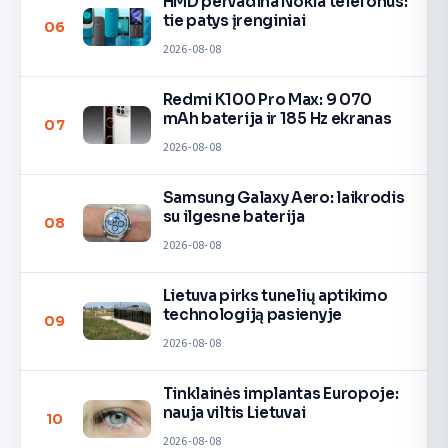
HMD pervadina Nokia telefonus:
tie patys įrenginiai
06
2026-08-08
Redmi K100 Pro Max: 9 070
mAh baterija ir 185 Hz ekranas
07
2026-08-08
Samsung Galaxy Aero: laikrodis
su ilgesne baterija
08
2026-08-08
Lietuva pirks tunelių aptikimo
technologiją pasienyje
09
2026-08-08
Tinklainės implantas Europoje:
nauja viltis Lietuvai
10
2026-08-08