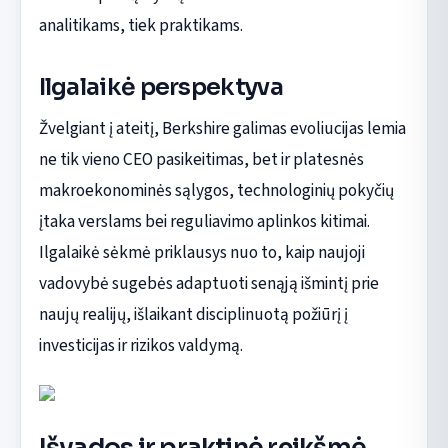
analitikams, tiek praktikams.
Ilgalaikė perspektyva
Žvelgiant į ateitį, Berkshire galimas evoliucijas lemia
ne tik vieno CEO pasikeitimas, bet ir platesnės
makroekonominės sąlygos, technologinių pokyčių
įtaka verslams bei reguliavimo aplinkos kitimai.
Ilgalaikė sėkmė priklausys nuo to, kaip naujoji
vadovybė sugebės adaptuoti senąją išmintį prie
naujų realijų, išlaikant disciplinuotą požiūrį į
investicijas ir rizikos valdymą.
Išvados ir praktinė reikšmė