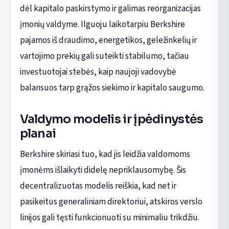
dėl kapitalo paskirstymo ir galimas reorganizacijas
įmonių valdyme. Ilguoju laikotarpiu Berkshire
pajamos iš draudimo, energetikos, geležinkelių ir
vartojimo prekių gali suteikti stabilumo, tačiau
investuotojai stebės, kaip naujoji vadovybė
balansuos tarp grąžos siekimo ir kapitalo saugumo.
Valdymo modelis ir įpėdinystės
planai
Berkshire skiriasi tuo, kad jis leidžia valdomoms
įmonėms išlaikyti didelę nepriklausomybę. Šis
decentralizuotas modelis reiškia, kad net ir
pasikeitus generaliniam direktoriui, atskiros verslo
linijos gali tęsti funkcionuoti su minimaliu trikdžiu.