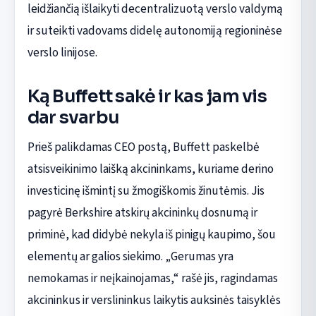
leidžiančią išlaikyti decentralizuotą verslo valdymą
ir suteikti vadovams didelę autonomiją regioninėse
verslo linijose.
Ką Buffett sakė ir kas jam vis
dar svarbu
Prieš palikdamas CEO postą, Buffett paskelbė
atsisveikinimo laišką akcininkams, kuriame derino
investicinę išmintį su žmogiškomis žinutėmis. Jis
pagyrė Berkshire atskirų akcininkų dosnumą ir
priminė, kad didybė nekyla iš pinigų kaupimo, šou
elementų ar galios siekimo. „Gerumas yra
nemokamas ir neįkainojamas,“ rašė jis, ragindamas
akcininkus ir verslininkus laikytis auksinės taisyklės