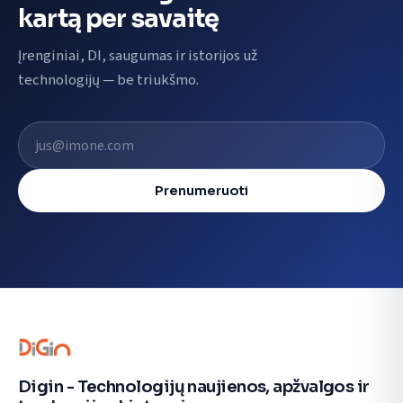
kartą per savaitę
Įrenginiai, DI, saugumas ir istorijos už
technologijų — be triukšmo.
El. pašto adresas
Prenumeruoti
Digin - Technologijų naujienos, apžvalgos ir