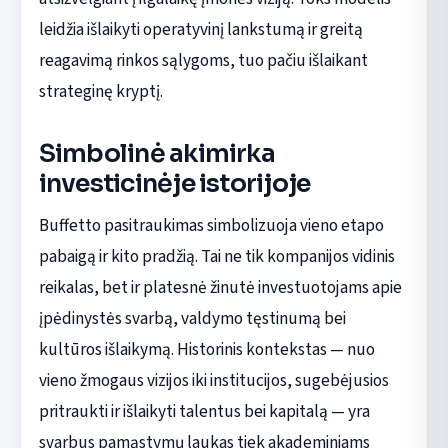
leidžia išlaikyti operatyvinį lankstumą ir greitą
reagavimą rinkos sąlygoms, tuo pačiu išlaikant
strateginę kryptį.
Simbolinė akimirka
investicinėje istorijoje
Buffetto pasitraukimas simbolizuoja vieno etapo
pabaigą ir kito pradžią. Tai ne tik kompanijos vidinis
reikalas, bet ir platesnė žinutė investuotojams apie
įpėdinystės svarbą, valdymo tęstinumą bei
kultūros išlaikymą. Historinis kontekstas — nuo
vieno žmogaus vizijos iki institucijos, sugebėjusios
pritraukti ir išlaikyti talentus bei kapitalą — yra
svarbus pamąstymų laukas tiek akademiniams