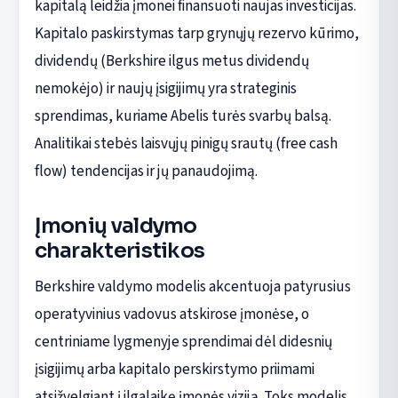
kapitalą leidžia įmonei finansuoti naujas investicijas.
Kapitalo paskirstymas tarp grynųjų rezervo kūrimo,
dividendų (Berkshire ilgus metus dividendų
nemokėjo) ir naujų įsigijimų yra strateginis
sprendimas, kuriame Abelis turės svarbų balsą.
Analitikai stebės laisvųjų pinigų srautų (free cash
flow) tendencijas ir jų panaudojimą.
Įmonių valdymo
charakteristikos
Berkshire valdymo modelis akcentuoja patyrusius
operatyvinius vadovus atskirose įmonėse, o
centriniame lygmenyje sprendimai dėl didesnių
įsigijimų arba kapitalo perskirstymo priimami
atsižvelgiant į ilgalaikę įmonės viziją. Toks modelis