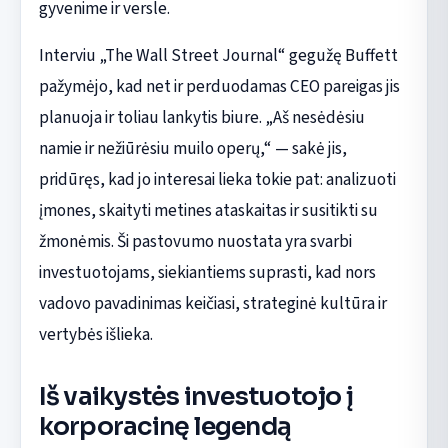
gyvenime ir versle.
Interviu „The Wall Street Journal“ gegužę Buffett
pažymėjo, kad net ir perduodamas CEO pareigas jis
planuoja ir toliau lankytis biure. „Aš nesėdėsiu
namie ir nežiūrėsiu muilo operų,“ — sakė jis,
pridūręs, kad jo interesai lieka tokie pat: analizuoti
įmones, skaityti metines ataskaitas ir susitikti su
žmonėmis. Ši pastovumo nuostata yra svarbi
investuotojams, siekiantiems suprasti, kad nors
vadovo pavadinimas keičiasi, strateginė kultūra ir
vertybės išlieka.
Iš vaikystės investuotojo į
korporacinę legendą