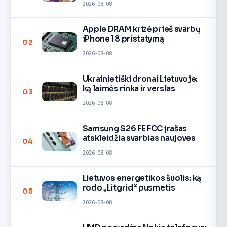
2026-08-08
Apple DRAM krizė prieš svarbų
iPhone 18 pristatymą
02
2026-08-08
Ukrainietiški dronai Lietuvoje:
ką laimės rinka ir verslas
03
2026-08-08
Samsung S26 FE FCC įrašas
atskleidžia svarbias naujoves
04
2026-08-08
Lietuvos energetikos šuolis: ką
rodo „Litgrid“ pusmetis
05
2026-08-08