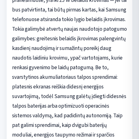
pranešimuose, yra iki 25 W belaidis krovimas — jei tai
bus patvirtinta, tai būtų pirmas kartas, kai Samsung
telefonuose atsiranda tokio lygio belaidis įkrovimas.
Tokia galimybė atvertų naujas naudotojo patogumo
galimybes: greitesnis belaidis įkrovimas palengvintų
kasdienį naudojimą ir sumažintų poreikį daug
naudotis laidiniu krovimu, ypač vartotojams, kurie
renkasi gyvenimo be laidų patogumą. Be to,
svarstytinos akumuliatoriaus talpos sprendimai:
platesnis ekranas reiškia didesnį energijos
suvartojimą, todėl Samsung galėtų įdiegti didesnės
talpos baterijas arba optimizuoti operacinės
sistemos valdymą, kad padidintų autonomiją. Taip
pat galimi sprendimai, kaip dvigubi baterijų
moduliai, energijos taupymo režimai ir sparčios