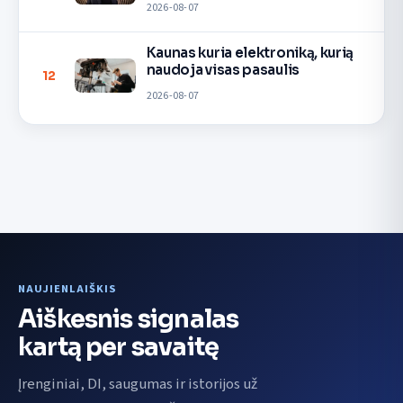
2026-08-07
Kaunas kuria elektroniką, kurią
naudoja visas pasaulis
12
2026-08-07
NAUJIENLAIŠKIS
Aiškesnis signalas
kartą per savaitę
Įrenginiai, DI, saugumas ir istorijos už