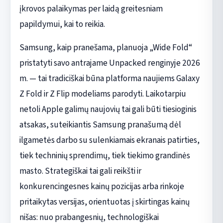
įkrovos palaikymas per laidą greitesniam
papildymui, kai to reikia.
Samsung, kaip pranešama, planuoja „Wide Fold“
pristatyti savo antrajame Unpacked renginyje 2026
m. — tai tradiciškai būna platforma naujiems Galaxy
Z Fold ir Z Flip modeliams parodyti. Laikotarpiu
netoli Apple galimų naujovių tai gali būti tiesioginis
atsakas, suteikiantis Samsung pranašumą dėl
ilgametės darbo su sulenkiamais ekranais patirties,
tiek techninių sprendimų, tiek tiekimo grandinės
masto. Strategiškai tai gali reikšti ir
konkurencingesnes kainų pozicijas arba rinkoje
pritaikytas versijas, orientuotas į skirtingas kainų
nišas: nuo prabangesnių, technologiškai