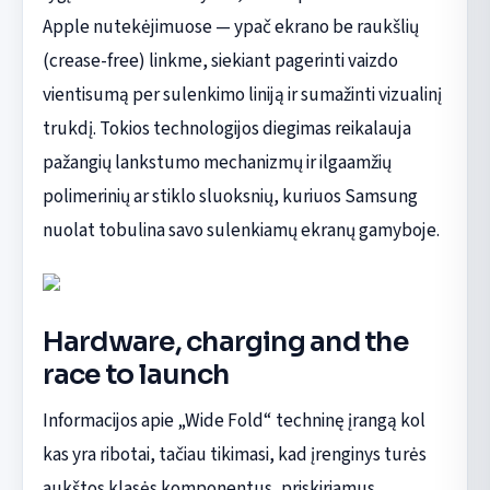
Apple nutekėjimuose — ypač ekrano be raukšlių
(crease-free) linkme, siekiant pagerinti vaizdo
vientisumą per sulenkimo liniją ir sumažinti vizualinį
trukdį. Tokios technologijos diegimas reikalauja
pažangių lankstumo mechanizmų ir ilgaamžių
polimerinių ar stiklo sluoksnių, kuriuos Samsung
nuolat tobulina savo sulenkiamų ekranų gamyboje.
Hardware, charging and the
race to launch
Informacijos apie „Wide Fold“ techninę įrangą kol
kas yra ribotai, tačiau tikimasi, kad įrenginys turės
aukštos klasės komponentus, priskiriamus