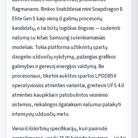
flagmanams. Rinkos šnabždesiai mini Snapdragon 8
Elite Gen 5 kaip vieną iš galimų procesorių
kandidatų, o tai būtų logiškas žingsnis — suderinti
našumą su kitais Samsung sulenkiamaisiais
modeliais. Tokia platforma užtikrintų spartų
daugelio užduočių vykdymą, pažangias grafikos
galimybes ir geresnį energijos valdymą. Be
procesoriaus, tikėtini aukštos spartos LPDDR5X
operatyviosios atminties variantai, greitesni UFS 4.0
atminties kaupikliai ir patobulintos vėsinimo
sistemos, reikalingos ilgalaikiam našumui palaikyti
intensyvių užduočių metu.
Viena iš išskirtinių specifikacijų, kuri pasirodė