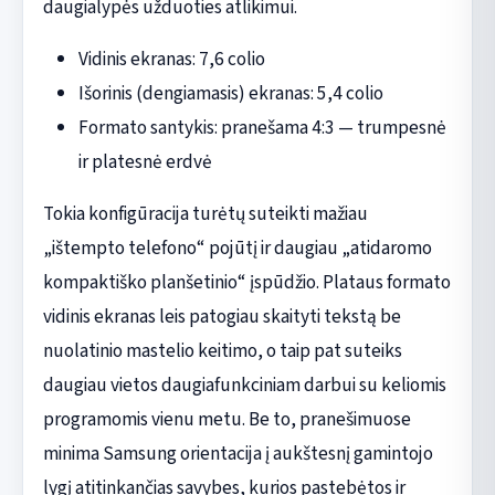
daugialypės užduoties atlikimui.
Vidinis ekranas: 7,6 colio
Išorinis (dengiamasis) ekranas: 5,4 colio
Formato santykis: pranešama 4:3 — trumpesnė
ir platesnė erdvė
Tokia konfigūracija turėtų suteikti mažiau
„ištempto telefono“ pojūtį ir daugiau „atidaromo
kompaktiško planšetinio“ įspūdžio. Plataus formato
vidinis ekranas leis patogiau skaityti tekstą be
nuolatinio mastelio keitimo, o taip pat suteiks
daugiau vietos daugiafunkciniam darbui su keliomis
programomis vienu metu. Be to, pranešimuose
minima Samsung orientacija į aukštesnį gamintojo
lygį atitinkančias savybes, kurios pastebėtos ir