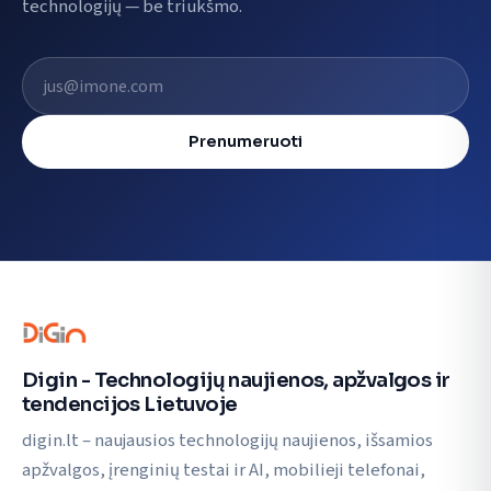
technologijų — be triukšmo.
El. pašto adresas
Prenumeruoti
Digin - Technologijų naujienos, apžvalgos ir
tendencijos Lietuvoje
digin.lt – naujausios technologijų naujienos, išsamios
apžvalgos, įrenginių testai ir AI, mobilieji telefonai,