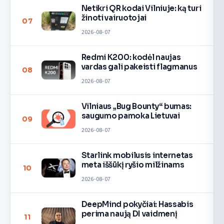
Netikri QR kodai Vilniuje: ką turi
žinoti vairuotojai
07
2026-08-07
Redmi K200: kodėl naujas
vardas gali pakeisti flagmanus
08
2026-08-07
Vilniaus „Bug Bounty“ bumas:
saugumo pamoka Lietuvai
09
2026-08-07
Starlink mobilusis internetas
meta iššūkį ryšio milžinams
10
2026-08-07
DeepMind pokyčiai: Hassabis
perima naują DI vaidmenį
11