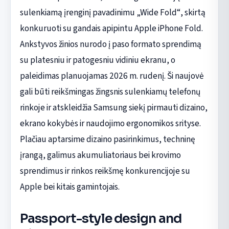
sulenkiamą įrenginį pavadinimu „Wide Fold“, skirtą
konkuruoti su gandais apipintu Apple iPhone Fold.
Ankstyvos žinios nurodo į paso formato sprendimą
su platesniu ir patogesniu vidiniu ekranu, o
paleidimas planuojamas 2026 m. rudenį. Ši naujovė
gali būti reikšmingas žingsnis sulenkiamų telefonų
rinkoje ir atskleidžia Samsung siekį pirmauti dizaino,
ekrano kokybės ir naudojimo ergonomikos srityse.
Plačiau aptarsime dizaino pasirinkimus, techninę
įrangą, galimus akumuliatoriaus bei krovimo
sprendimus ir rinkos reikšmę konkurencijoje su
Apple bei kitais gamintojais.
Passport-style design and