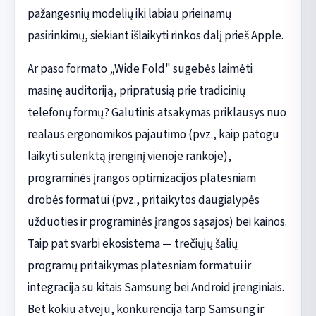
pažangesnių modelių iki labiau prieinamų
pasirinkimų, siekiant išlaikyti rinkos dalį prieš Apple.
Ar paso formato „Wide Fold" sugebės laimėti
masinę auditoriją, pripratusią prie tradicinių
telefonų formų? Galutinis atsakymas priklausys nuo
realaus ergonomikos pajautimo (pvz., kaip patogu
laikyti sulenktą įrenginį vienoje rankoje),
programinės įrangos optimizacijos platesniam
drobės formatui (pvz., pritaikytos daugialypės
užduoties ir programinės įrangos sąsajos) bei kainos.
Taip pat svarbi ekosistema — trečiųjų šalių
programų pritaikymas platesniam formatui ir
integracija su kitais Samsung bei Android įrenginiais.
Bet kokiu atveju, konkurencija tarp Samsung ir