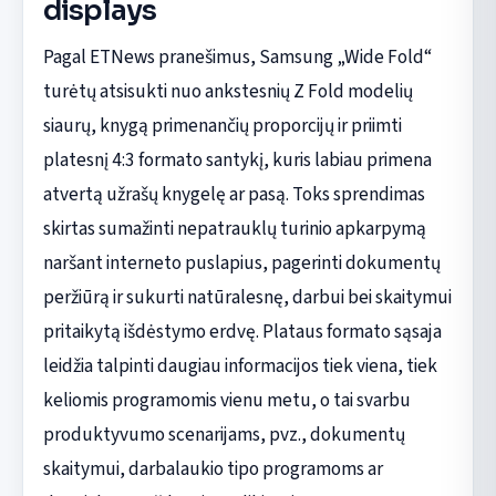
displays
Pagal ETNews pranešimus, Samsung „Wide Fold“
turėtų atsisukti nuo ankstesnių Z Fold modelių
siaurų, knygą primenančių proporcijų ir priimti
platesnį 4:3 formato santykį, kuris labiau primena
atvertą užrašų knygelę ar pasą. Toks sprendimas
skirtas sumažinti nepatrauklų turinio apkarpymą
naršant interneto puslapius, pagerinti dokumentų
peržiūrą ir sukurti natūralesnę, darbui bei skaitymui
pritaikytą išdėstymo erdvę. Plataus formato sąsaja
leidžia talpinti daugiau informacijos tiek viena, tiek
keliomis programomis vienu metu, o tai svarbu
produktyvumo scenarijams, pvz., dokumentų
skaitymui, darbalaukio tipo programoms ar