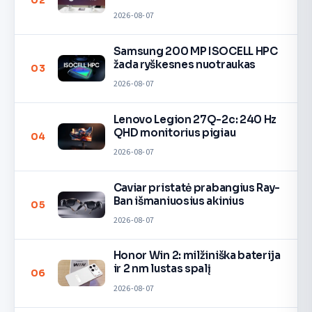
02
2026-08-07
Samsung 200 MP ISOCELL HPC
žada ryškesnes nuotraukas
03
2026-08-07
Lenovo Legion 27Q-2c: 240 Hz
QHD monitorius pigiau
04
2026-08-07
Caviar pristatė prabangius Ray-
Ban išmaniuosius akinius
05
2026-08-07
Honor Win 2: milžiniška baterija
ir 2 nm lustas spalį
06
2026-08-07