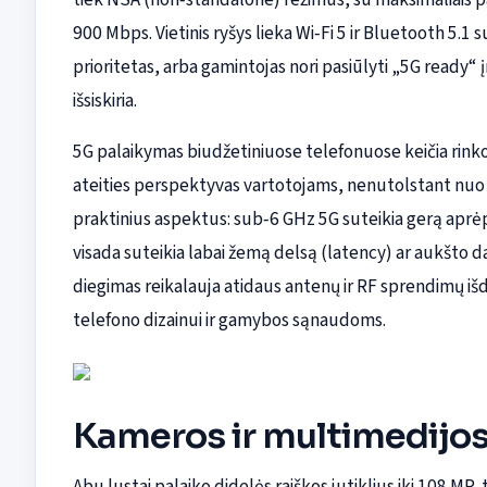
900 Mbps. Vietinis ryšys lieka Wi‑Fi 5 ir Bluetooth 5.1 s
prioritetas, arba gamintojas nori pasiūlyti „5G ready“
išsiskiria.
5G palaikymas biudžetiniuose telefonuose keičia rinko
ateities perspektyvas vartotojams, nenutolstant nuo pr
praktinius aspektus: sub‑6 GHz 5G suteikia gerą aprėp
visada suteikia labai žemą delsą (latency) ar aukšt
diegimas reikalauja atidaus antenų ir RF sprendimų išdė
telefono dizainui ir gamybos sąnaudoms.
Kameros ir multimedijo
Abu lustai palaiko didelės raiškos jutiklius iki 108 MP, t