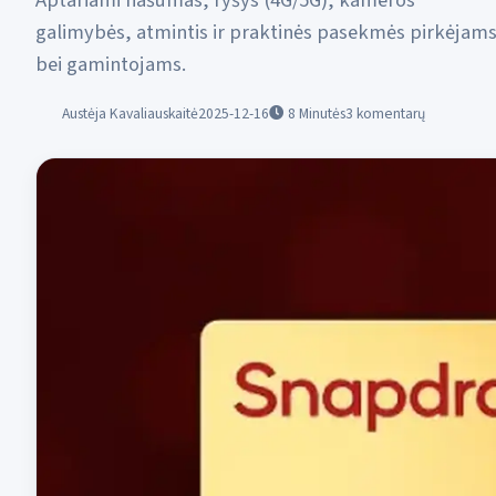
Aptariami našumas, ryšys (4G/5G), kameros
galimybės, atmintis ir praktinės pasekmės pirkėjam
bei gamintojams.
Austėja Kavaliauskaitė
2025-12-16
8
Minutės
3 komentarų