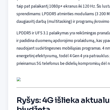
taip pat palaikantį 1080p+ ekranus iki 120 Hz. Šis l
sprendimams: LPDDR5 atminties moduliams (3 200 MHz) 
daugiasritį darbą (multitasking) ir programų įkrovimo 
LPDDR5 ir UFS 3.1 palaikymas yra reikšmingas pranašu
ir padidina duomenų apdorojimo pralaidumą, kas ypač p
naudojant sudėtingesnes mobiliąsias programas. 4 nm di
energetinį efektyvumą, todėl 4 Gen 4 yra patrauklus 
prieinamus 5G telefonus be didelių kompromisų dėl n
Ryšys: 4G išlieka aktualu
biudžetą