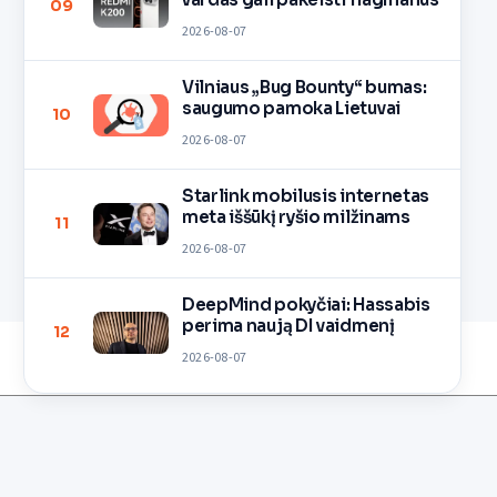
09
2026-08-07
Vilniaus „Bug Bounty“ bumas:
saugumo pamoka Lietuvai
10
2026-08-07
Starlink mobilusis internetas
meta iššūkį ryšio milžinams
11
2026-08-07
DeepMind pokyčiai: Hassabis
perima naują DI vaidmenį
12
2026-08-07