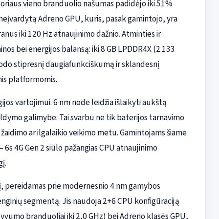
soriaus vieno branduolio našumas padidėjo iki 51%
 neįvardytą Adreno GPU, kuris, pasak gamintojo, yra
nus iki 120 Hz atnaujinimo dažnio. Atminties ir
ainos bei energijos balansą: iki 8 GB LPDDR4X (2 133
urodo stipresnį daugiafunkciškumą ir sklandesnį
is platformomis.
jos vartojimui: 6 nm node leidžia išlaikyti aukštą
ldymo galimybe. Tai svarbu ne tik baterijos tarnavimo
s žaidimo ar ilgalaikio veikimo metu. Gamintojams šiame
— 6s 4G Gen 2 siūlo pažangias CPU atnaujinimo
į.
iekį, pereidamas prie modernesnio 4 nm gamybos
renginių segmentą. Jis naudoja 2+6 CPU konfigūraciją
ktyvumo branduoliai iki 2,0 GHz) bei Adreno klasės GPU,