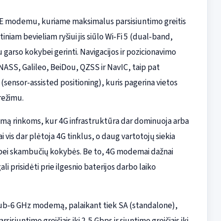
LTE modemu, kuriame maksimalus parsisiuntimo greitis
niam bevieliam ryšiui jis siūlo Wi‑Fi 5 (dual‑band,
garso kokybei gerinti. Navigacijos ir pozicionavimo
NASS, Galileo, BeiDou, QZSS ir NavIC, taip pat
sensor‑assisted positioning), kuris pagerina vietos
režimu.
imą rinkoms, kur 4G infrastruktūra dar dominuoja arba
i vis dar plėtoja 4G tinklus, o daug vartotojų siekia
 bei skambučių kokybės. Be to, 4G modemai dažnai
i prisidėti prie ilgesnio baterijos darbo laiko
sub‑6 GHz modemą, palaikant tiek SA (standalone),
siuntimo greičiais iki 2,5 Gbps ir siuntimo greičiais iki