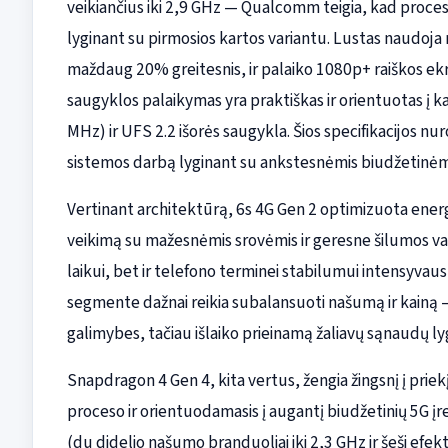
veikiančius iki 2,9 GHz — Qualcomm teigia, kad proce
lyginant su pirmosios kartos variantu. Lustas naudoja
maždaug 20% greitesnis, ir palaiko 1080p+ raiškos ekra
saugyklos palaikymas yra praktiškas ir orientuotas į k
MHz) ir UFS 2.2 išorės saugykla. Šios specifikacijos n
sistemos darbą lyginant su ankstesnėmis biudžetinėm
Vertinant architektūrą, 6s 4G Gen 2 optimizuota energi
veikimą su mažesnėmis srovėmis ir geresne šilumos va
laikui, bet ir telefono terminei stabilumui intensyvau
segmente dažnai reikia subalansuoti našumą ir kainą 
galimybes, tačiau išlaiko prieinamą žaliavų sąnaudų lyg
Snapdragon 4 Gen 4, kita vertus, žengia žingsnį į pr
proceso ir orientuodamasis į augantį biudžetinių 5G į
(du didelio našumo branduoliai iki 2,3 GHz ir šeši efe