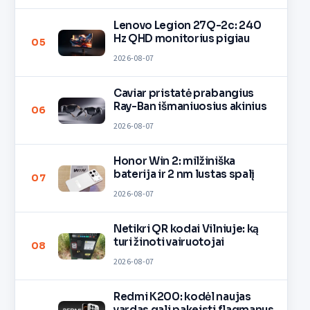
Lenovo Legion 27Q-2c: 240
Hz QHD monitorius pigiau
05
2026-08-07
Caviar pristatė prabangius
Ray-Ban išmaniuosius akinius
06
2026-08-07
Honor Win 2: milžiniška
baterija ir 2 nm lustas spalį
07
2026-08-07
Netikri QR kodai Vilniuje: ką
turi žinoti vairuotojai
08
2026-08-07
Redmi K200: kodėl naujas
vardas gali pakeisti flagmanus