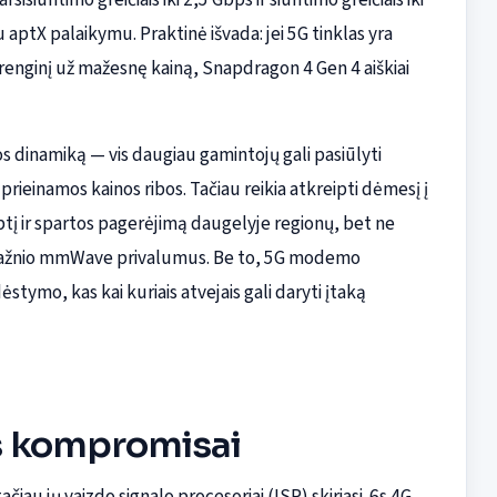
u aptX palaikymu. Praktinė išvada: jei 5G tinklas yra
 įrenginį už mažesnę kainą, Snapdragon 4 Gen 4 aiškiai
s dinamiką — vis daugiau gamintojų gali pasiūlyti
ieinamos kainos ribos. Tačiau reikia atkreipti dėmesį į
tį ir spartos pagerėjimą daugelyje regionų, bet ne
o dažnio mmWave privalumus. Be to, 5G modemo
stymo, kas kai kuriais atvejais gali daryti įtaką
s kompromisai
ačiau jų vaizdo signalo procesoriai (ISP) skiriasi. 6s 4G