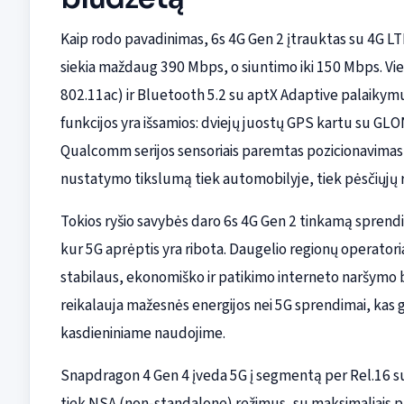
Kaip rodo pavadinimas, 6s 4G Gen 2 įtrauktas su 4G 
siekia maždaug 390 Mbps, o siuntimo iki 150 Mbps. Vieti
802.11ac) ir Bluetooth 5.2 su aptX Adaptive palaikymu 
funkcijos yra išsamios: dviejų juostų GPS kartu su GLO
Qualcomm serijos sensoriais paremtas pozicionavimas (
nustatymo tikslumą tiek automobilyje, tiek pėsčiųjų 
Tokios ryšio savybės daro 6s 4G Gen 2 tinkamą sprend
kur 5G aprėptis yra ribota. Daugelio regionų operatoria
stabilaus, ekonomiško ir patikimo interneto naršymo
reikalauja mažesnės energijos nei 5G sprendimai, kas gal
kasdieniniame naudojime.
Snapdragon 4 Gen 4 įveda 5G į segmentą per Rel.16 
tiek NSA (non‑standalone) režimus, su maksimaliais parsi