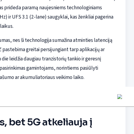
ustas prideda paramą naujesniems technologiniams
ir UFS 3.1 (2‑lane) saugyklai, kas ženkliai pagerina
laikus.
mas, nes ši technologija sumažina atminties latenciją
astebima greitai persijungiant tarp aplikacijų ar
e leidžia daugiau tranzistorių tankio ir geresnį
pasirinkimas gamintojams, norintiems pasiūlyti
ašumo ar akumuliatoriaus veikimo laiko.
s, bet 5G atkeliauja į