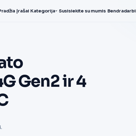
Pradžia
Įrašai
Kategorija
Susisiekite su mumis
Bendradarbi
ato
G Gen2 ir 4
C
.