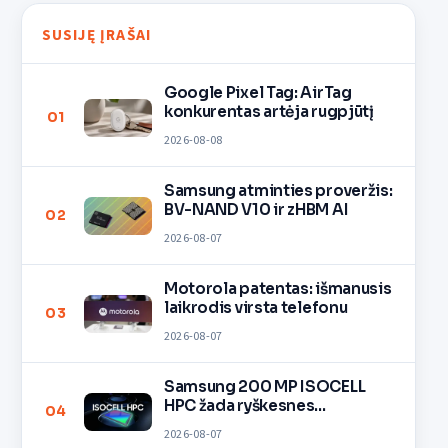
SUSIJĘ ĮRAŠAI
Google Pixel Tag: AirTag
konkurentas artėja rugpjūtį
01
2026-08-08
Samsung atminties proveržis:
BV-NAND V10 ir zHBM AI
02
2026-08-07
Motorola patentas: išmanusis
laikrodis virsta telefonu
03
2026-08-07
Samsung 200 MP ISOCELL
HPC žada ryškesnes
04
nuotraukas
2026-08-07