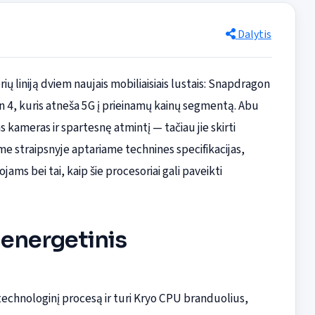
Dalytis
ų liniją dviem naujais mobiliaisiais lustais: Snapdragon
en 4, kuris atneša 5G į prieinamų kainų segmentą. Abu
kameras ir spartesnę atmintį — tačiau jie skirti
me straipsnyje aptariame technines specifikacijas,
ms bei tai, kaip šie procesoriai gali paveikti
 energetinis
chnologinį procesą ir turi Kryo CPU branduolius,