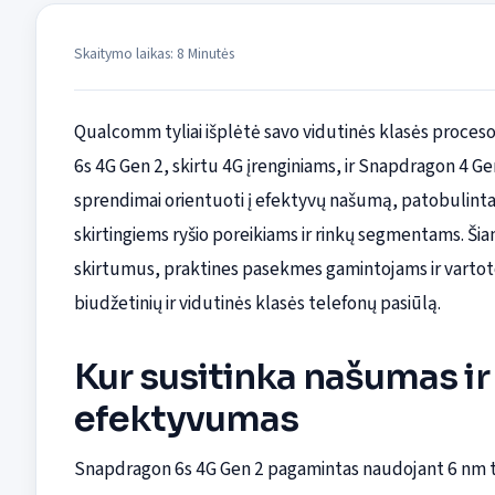
Skaitymo laikas: 8 Minutės
Qualcomm tyliai išplėtė savo vidutinės klasės procesori
6s 4G Gen 2, skirtu 4G įrenginiams, ir Snapdragon 4 G
sprendimai orientuoti į efektyvų našumą, patobulintas 
skirtingiems ryšio poreikiams ir rinkų segmentams. Šia
skirtumus, praktines pasekmes gamintojams ir vartotoja
biudžetinių ir vidutinės klasės telefonų pasiūlą.
Kur susitinka našumas ir
efektyvumas
Snapdragon 6s 4G Gen 2 pagamintas naudojant 6 nm te