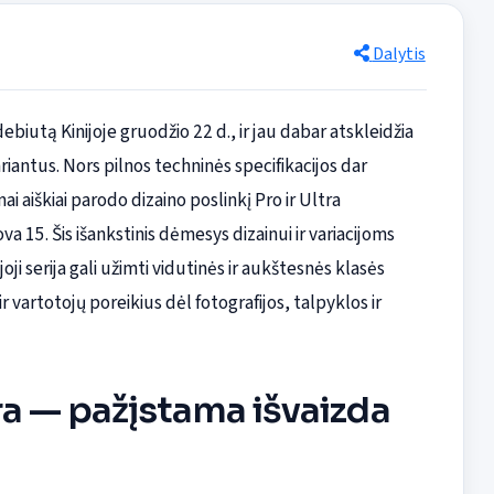
Dalytis
 debiutą Kinijoje gruodžio 22 d., ir jau dabar atskleidžia
riantus. Nors pilnos techninės specifikacijos dar
i aiškiai parodo dizaino poslinkį Pro ir Ultra
15. Šis išankstinis dėmesys dizainui ir variacijoms
joji serija gali užimti vidutinės ir aukštesnės klasės
r vartotojų poreikius dėl fotografijos, talpyklos ir
tra — pažįstama išvaizda