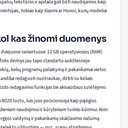
palvų tekstūros ir apdaila gali būti naudojamos kaip
ntojais, tokiais kaip Xiaomi ar Honor, kurių modeliai
 kol kas žinomi duomenys
i dviejuose variantuose: 12 GB operatyviosios (RAM)
 Toks derinys jau tapo standartu aukštesnėje
eiklą, kelių programų palaikymą ir pakankamai vietos
ndžiai redaguoti nuotraukas, dirbti su keliais
vaizdo redagavimo funkcijas be akivaizdaus sulėtėjimo.
 8020 lustu, kas juos pozicionuoja kaip pajėgius
ieniam naudojimui ir kūrybiniam turinio kūrimui. Kirin
ą energijos valdymą ir pakankamą skaičiavimo našumą
intelekto užduotims — pvz., scenų atpažinimui