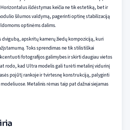
į. Horizontalus išdėstymas keičia ne tik estetiką, bet ir
modulio šilumos valdymą, pagerinti optinę stabilizaciją
apildomoms optinėms dalims.
as dvigubą, apskritų kamerų žiedų kompoziciją, kuri
atpažįstamumą. Toks sprendimas ne tik stilistiškai
centuoti fotografijos galimybes ir skirti daugiau vietos
at rodo, kad Ultra modelis gali turėti metalinį vidurinį
ės pojūtį rankoje ir tvirtesnę konstrukciją, palyginti
e modeliuose. Metalinis rėmas taip pat dažnai siejamas
iria