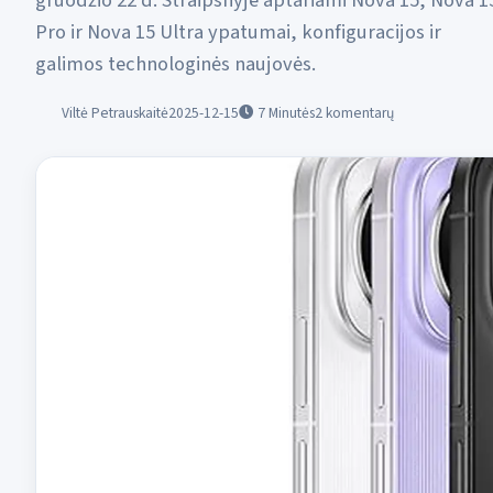
gruodžio 22 d. Straipsnyje aptariami Nova 15, Nova 1
Pro ir Nova 15 Ultra ypatumai, konfiguracijos ir
galimos technologinės naujovės.
Viltė Petrauskaitė
2025-12-15
7
Minutės
2 komentarų