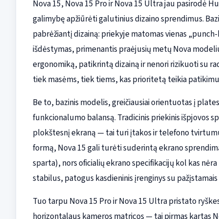
Nova 15, Nova 15 Pro ir Nova 15 Ultra jau pasirodė Hu
galimybę apžiūrėti galutinius dizaino sprendimus. Baz
pabrėžiantį dizainą: priekyje matomas vienas „punch-
išdėstymas, primenantis praėjusių metų Nova modelius
ergonomiką, patikrintą dizainą ir nenori rizikuoti su ra
tiek masėms, tiek tiems, kas prioritetą teikia patikim
Be to, bazinis modelis, greičiausiai orientuotas į plates
funkcionalumo balansą. Tradicinis priekinis išpjovos s
plokštesnį ekraną — tai turi įtakos ir telefono tvirtumu
formą, Nova 15 gali turėti suderintą ekrano sprendim
sparta), nors oficialių ekrano specifikacijų kol kas nė
stabilus, patogus kasdieninis įrenginys su pažįstamais 
Tuo tarpu Nova 15 Pro ir Nova 15 Ultra pristato ryškes
horizontalaus kameros matricos — tai pirmas kartas N