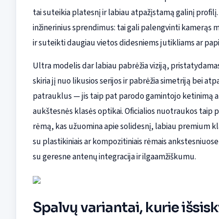
tai suteikia platesnį ir labiau atpažįstamą galinį profil
inžinerinius sprendimus: tai gali palengvinti kamerąs 
ir suteikti daugiau vietos didesniems jutikliams ar p
Ultra modelis dar labiau pabrėžia viziją, pristatydam
skiria jį nuo likusios serijos ir pabrėžia simetriją bei 
patrauklus — jis taip pat parodo gamintojo ketinimą ak
aukštesnės klasės optikai. Oficialios nuotraukos taip p
rėmą, kas užuomina apie solidesnį, labiau premium klas
su plastikiniais ar kompozitiniais rėmais ankstesniuos
su geresne antenų integracija ir ilgaamžiškumu.
Spalvų variantai, kurie išsisk