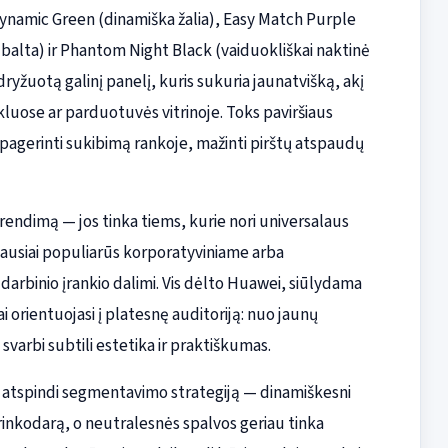
: Dynamic Green (dinamiška žalia), Easy Match Purple
i balta) ir Phantom Night Black (vaiduokliškai naktinė
ai dryžuotą galinį panelį, kuris sukuria jaunatvišką, akį
kluose ar parduotuvės vitrinoje. Toks paviršiaus
li pagerinti sukibimą rankoje, mažinti pirštų atspaudų
sprendimą — jos tinka tiems, kurie nori universalaus
niausiai populiarūs korporatyviniame arba
ia darbinio įrankio dalimi. Vis dėlto Huawei, siūlydama
ai orientuojasi į platesnę auditoriją: nuo jaunų
s svarbi subtili estetika ir praktiškumas.
s atspindi segmentavimo strategiją — dinamiškesni
 rinkodarą, o neutralesnės spalvos geriau tinka