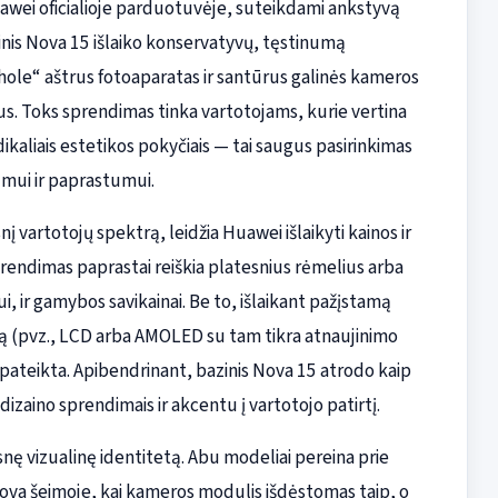
awei oficialioje parduotuvėje, suteikdami ankstyvą
inis Nova 15 išlaiko konservatyvų, tęstinumą
hole“ aštrus fotoaparatas ir santūrus galinės kameros
. Toks sprendimas tinka vartotojams, kurie vertina
dikaliais estetikos pokyčiais — tai saugus pasirinkimas
umui ir paprastumui.
nį vartotojų spektrą, leidžia Huawei išlaikyti kainos ir
prendimas paprastai reiškia platesnius rėmelius arba
i, ir gamybos savikainai. Be to, išlaikant pažįstamą
ą (pvz., LCD arba AMOLED su tam tikra atnaujinimo
ra pateikta. Apibendrinant, bazinis Nova 15 atrodo kaip
dizaino sprendimais ir akcentu į vartotojo patirtį.
nę vizualinę identitetą. Abu modeliai pereina prie
ova šeimoje, kai kameros modulis išdėstomas taip, o