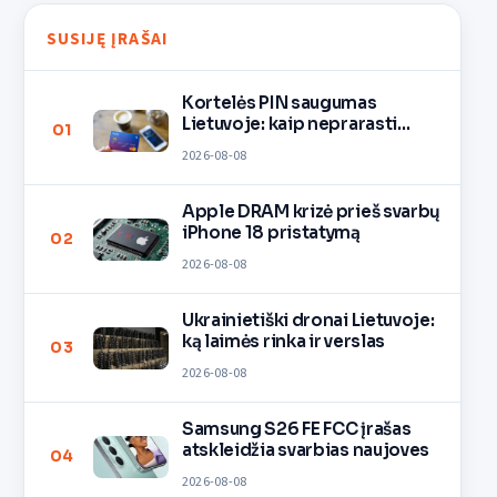
SUSIJĘ ĮRAŠAI
Kortelės PIN saugumas
Lietuvoje: kaip neprarasti
01
pinigų
2026-08-08
Apple DRAM krizė prieš svarbų
iPhone 18 pristatymą
02
2026-08-08
Ukrainietiški dronai Lietuvoje:
ką laimės rinka ir verslas
03
2026-08-08
Samsung S26 FE FCC įrašas
atskleidžia svarbias naujoves
04
2026-08-08