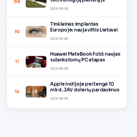
09
2026-08-08
Tinklainės implantas
Europoje: nauja viltis Lietuvai
10
2026-08-08
Huawei MateBook Fold: naujas
sulankstomų PC etapas
11
2026-08-08
Apple Indijoje peržengė 10
mlrd. JAV dolerių pardavimus
12
2026-08-08