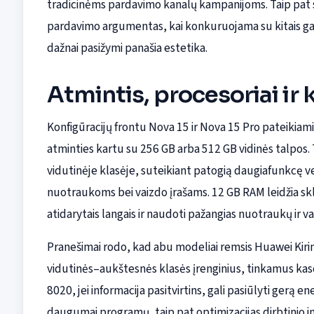
tradicinėms pardavimo kanalų kampanijoms. Taip pat s
pardavimo argumentas, kai konkuruojama su kitais gami
dažnai pasižymi panašia estetika.
Atmintis, procesoriai ir
Konfigūracijų frontu Nova 15 ir Nova 15 Pro pateikiam
atminties kartu su 256 GB arba 512 GB vidinės talpos.
vidutinėje klasėje, suteikiant patogią daugiafunkcę v
nuotraukoms bei vaizdo įrašams. 12 GB RAM leidžia skla
atidarytais langais ir naudoti pažangias nuotraukų ir 
Pranešimai rodo, kad abu modeliai remsis Huawei Kirin
vidutinės–aukštesnės klasės įrenginius, tinkamus kasd
8020, jei informacija pasitvirtins, gali pasiūlyti ger
daugumai programų, taip pat optimizacijas dirbtinio 