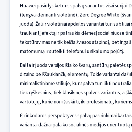
Huawei pasiūlys keturis spalvų variantus visai serijai
(lengvai derinanti violetinė), Zero Degree White (švar
juoda). Žali ir violetiniai apdailos variantai turi subtili
traukiantį efektą ir patraukia dėmesį socialiniuose tin
tekstūravimas ne tik keičia šviesos atspindį, bet ir ga
matomumą ir suteikti telefonui unikalumo pojūtį.
Balta ir juoda versijos išlaiko švarų, santūrų paletės 
dizaino be iššaukiančių elementų. Tokie variantai daž
minimalistiniame stiliuje, kur spalva turi likti neutral
tiek ryškesnius, tiek klasikinės spalvos variantus, aiški
vartotojų, kurie nori išsiskirti, iki profesionalų, kuriem
Iš rinkodaros perspektyvos spalvų pasirinkimai kartai
variantai dažnai palaiko socialinės medijos orientuotą