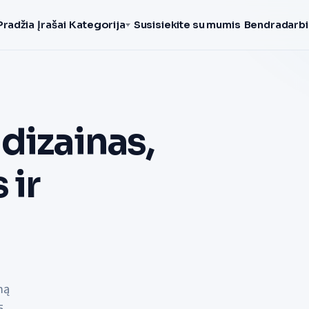
Pradžia
Įrašai
Kategorija
Susisiekite su mumis
Bendradarbi
dizainas,
 ir
mą