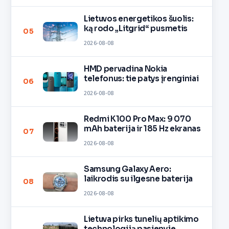
Lietuvos energetikos šuolis:
ką rodo „Litgrid“ pusmetis
05
2026-08-08
HMD pervadina Nokia
telefonus: tie patys įrenginiai
06
2026-08-08
Redmi K100 Pro Max: 9 070
mAh baterija ir 185 Hz ekranas
07
2026-08-08
Samsung Galaxy Aero:
laikrodis su ilgesne baterija
08
2026-08-08
Lietuva pirks tunelių aptikimo
technologiją pasienyje