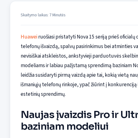
Skaitymo laikas: 7 Minutės
Huawei
ruošiasi pristatyti Nova 15 seriją prieš oficialų
telefonų išvaizdą, spalvų pasirinkimus bei atminties va
nevisiškai atskleistos, ankstyvieji parduotuvės skelbima
modeliams ir labiau pažįstamą sprendimą baziniam Nova 
leidžia susidaryti pirmą vaizdą apie tai, kokią vietą nau
išmaniųjų telefonų rinkoje, ypač žiūrint į konkurenciją i
estetinių sprendimų.
Naujas įvaizdis Pro ir Ul
baziniam modeliui