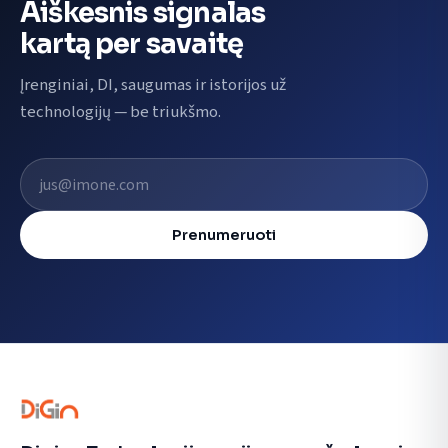
Aiškesnis signalas
kartą per savaitę
Įrenginiai, DI, saugumas ir istorijos už
technologijų — be triukšmo.
El. pašto adresas
Prenumeruoti