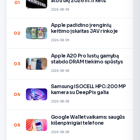
atotrūkį 2026 m. II ketv.
01
2026-08-09
Apple padidino įrenginių
keitimo įskaitas JAV rinkoje
02
2026-08-09
Apple A20 Pro lustų gamybą
stabdo DRAM tiekimo spūstys
03
2026-08-08
Samsung ISOCELL HPC: 200 MP
kamera su DeepPix galia
04
2026-08-08
Google Wallet vaikams: saugūs
kišenpinigiai telefone
05
2026-08-08