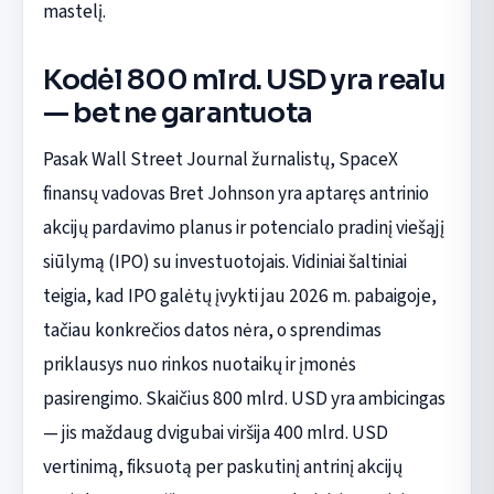
mastelį.
Kodėl 800 mlrd. USD yra realu
— bet ne garantuota
Pasak Wall Street Journal žurnalistų, SpaceX
finansų vadovas Bret Johnson yra aptaręs antrinio
akcijų pardavimo planus ir potencialo pradinį viešąjį
siūlymą (IPO) su investuotojais. Vidiniai šaltiniai
teigia, kad IPO galėtų įvykti jau 2026 m. pabaigoje,
tačiau konkrečios datos nėra, o sprendimas
priklausys nuo rinkos nuotaikų ir įmonės
pasirengimo. Skaičius 800 mlrd. USD yra ambicingas
— jis maždaug dvigubai viršija 400 mlrd. USD
vertinimą, fiksuotą per paskutinį antrinį akcijų