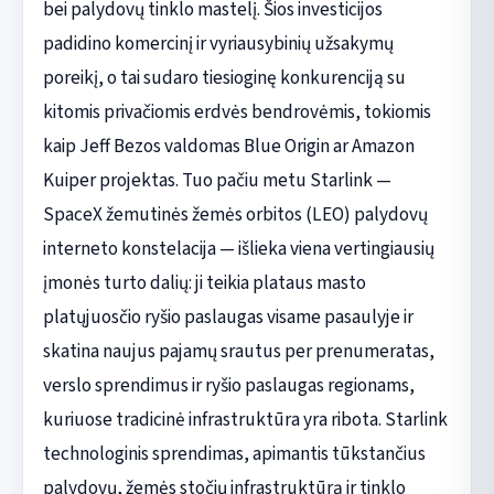
bei palydovų tinklo mastelį. Šios investicijos
padidino komercinį ir vyriausybinių užsakymų
poreikį, o tai sudaro tiesioginę konkurenciją su
kitomis privačiomis erdvės bendrovėmis, tokiomis
kaip Jeff Bezos valdomas Blue Origin ar Amazon
Kuiper projektas. Tuo pačiu metu Starlink —
SpaceX žemutinės žemės orbitos (LEO) palydovų
interneto konstelacija — išlieka viena vertingiausių
įmonės turto dalių: ji teikia plataus masto
platųjuosčio ryšio paslaugas visame pasaulyje ir
skatina naujus pajamų srautus per prenumeratas,
verslo sprendimus ir ryšio paslaugas regionams,
kuriuose tradicinė infrastruktūra yra ribota. Starlink
technologinis sprendimas, apimantis tūkstančius
palydovų, žemės stočių infrastruktūrą ir tinklo