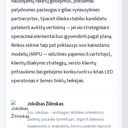
naudojamų raketų gebėjimus, plečiamas
palydovines paslaugas ir gilias vyriausybines
partnerystes, SpaceX išlieka stabiliu kandidatu
pateisinti aukštą vertinimą — jei visi strateginiai ir
operaciniai elementai bus įgyvendinti pagal planą.
Rinkos sėkmė taip pat priklausys nuo kainodaros
modelių (ARPU — vidutinės pajamos iš vartotojo),
klientų išlaikymo strategijų, verslo klientų
pritraukimo bei gebėjimo konkuruoti su kitais LEO
operatoriais ir žemės tinklų teikėjais.
Jokūbas Žilinskas
Esu Jokūbas – aistringas dirbtinio intelekto ir
žaidimų pasaulio tyrinėtojas. Digin.lt dalinuosi
naujienomis ir analizėmis, kurios padeda suprasti