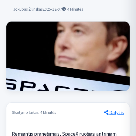
Jokūbas Žilinskas
2025-12-07
4
Minutės
Dalytis
Skaitymo laikas: 4 Minutės
Remiantis pranešimais, SpaceX ruošiasi antriniam