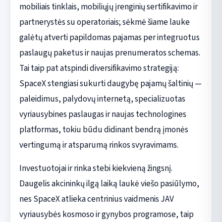
mobiliais tinklais, mobiliųjų įrenginių sertifikavimo ir
partnerystės su operatoriais; sėkmė šiame lauke
galėtų atverti papildomas pajamas per integruotus
paslaugų paketus ir naujas prenumeratos schemas.
Tai taip pat atspindi diversifikavimo strategiją:
SpaceX stengiasi sukurti daugybę pajamų šaltinių —
paleidimus, palydovų internetą, specializuotas
vyriausybines paslaugas ir naujas technologines
platformas, tokiu būdu didinant bendrą įmonės
vertingumą ir atsparumą rinkos svyravimams.
Investuotojai ir rinka stebi kiekvieną žingsnį.
Daugelis akcininkų ilgą laiką laukė viešo pasiūlymo,
nes SpaceX atlieka centrinius vaidmenis JAV
vyriausybės kosmoso ir gynybos programose, taip