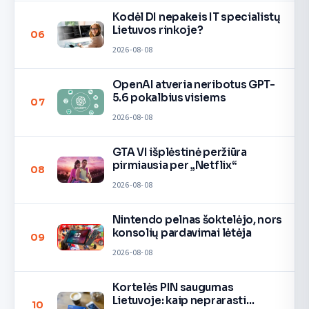
Kodėl DI nepakeis IT specialistų
Lietuvos rinkoje?
06
2026-08-08
OpenAI atveria neribotus GPT-
5.6 pokalbius visiems
07
2026-08-08
GTA VI išplėstinė peržiūra
pirmiausia per „Netflix“
08
2026-08-08
Nintendo pelnas šoktelėjo, nors
konsolių pardavimai lėtėja
09
2026-08-08
Kortelės PIN saugumas
Lietuvoje: kaip neprarasti
10