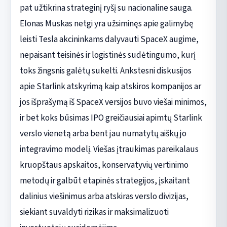
pat užtikrina strateginį ryšį su nacionaline sauga.
Elonas Muskas netgi yra užsiminęs apie galimybę
leisti Tesla akcininkams dalyvauti SpaceX augime,
nepaisant teisinės ir logistinės sudėtingumo, kurį
toks žingsnis galėtų sukelti. Ankstesni diskusijos
apie Starlink atskyrimą kaip atskiros kompanijos ar
jos išprašymą iš SpaceX versijos buvo viešai minimos,
ir bet koks būsimas IPO greičiausiai apimtų Starlink
verslo vienetą arba bent jau numatytų aiškų jo
integravimo modelį. Viešas įtraukimas pareikalaus
kruopštaus apskaitos, konservatyvių vertinimo
metodų ir galbūt etapinės strategijos, įskaitant
dalinius viešinimus arba atskiras verslo divizijas,
siekiant suvaldyti rizikas ir maksimalizuoti