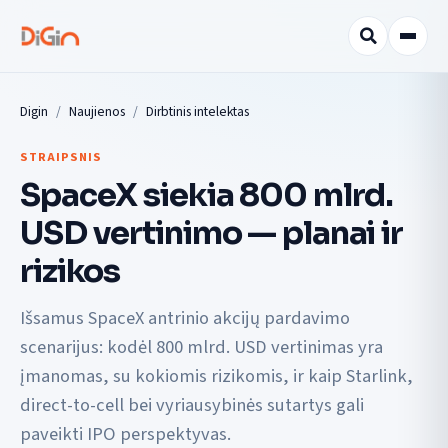
Digin
Naujienos
Dirbtinis intelektas
STRAIPSNIS
SpaceX siekia 800 mlrd.
USD vertinimo — planai ir
rizikos
Išsamus SpaceX antrinio akcijų pardavimo
scenarijus: kodėl 800 mlrd. USD vertinimas yra
įmanomas, su kokiomis rizikomis, ir kaip Starlink,
direct-to-cell bei vyriausybinės sutartys gali
paveikti IPO perspektyvas.