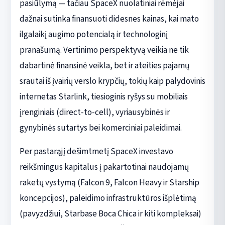
pasiūlymą — tačiau SpaceX nuolatiniai rėmėjai
dažnai sutinka finansuoti didesnes kainas, kai mato
ilgalaikį augimo potencialą ir technologinį
pranašumą. Vertinimo perspektyvą veikia ne tik
dabartinė finansinė veikla, bet ir ateities pajamų
srautai iš įvairių verslo krypčių, tokių kaip palydovinis
internetas Starlink, tiesioginis ryšys su mobiliais
įrenginiais (direct-to-cell), vyriausybinės ir
gynybinės sutartys bei komerciniai paleidimai.
Per pastarąjį dešimtmetį SpaceX investavo
reikšmingus kapitalus į pakartotinai naudojamų
raketų vystymą (Falcon 9, Falcon Heavy ir Starship
koncepcijos), paleidimo infrastruktūros išplėtimą
(pavyzdžiui, Starbase Boca Chica ir kiti kompleksai)