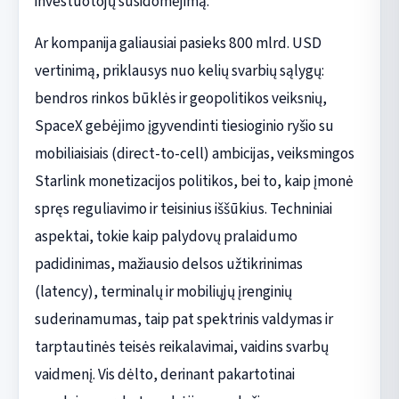
investuotojų susidomėjimą.
Ar kompanija galiausiai pasieks 800 mlrd. USD
vertinimą, priklausys nuo kelių svarbių sąlygų:
bendros rinkos būklės ir geopolitikos veiksnių,
SpaceX gebėjimo įgyvendinti tiesioginio ryšio su
mobiliaisiais (direct-to-cell) ambicijas, veiksmingos
Starlink monetizacijos politikos, bei to, kaip įmonė
spręs reguliavimo ir teisinius iššūkius. Techniniai
aspektai, tokie kaip palydovų pralaidumo
padidinimas, mažiausio delsos užtikrinimas
(latency), terminalų ir mobiliųjų įrenginių
suderinamumas, taip pat spektrinis valdymas ir
tarptautinės teisės reikalavimai, vaidins svarbų
vaidmenį. Vis dėlto, derinant pakartotinai