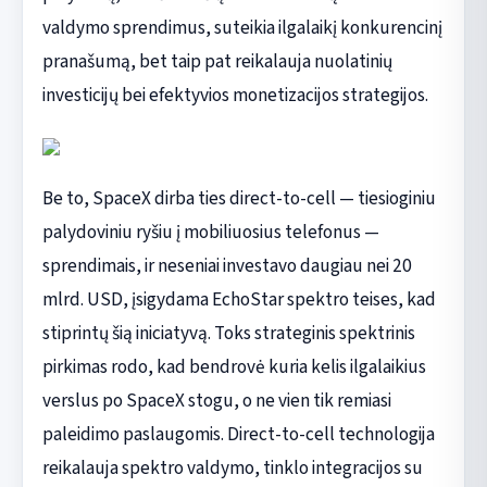
valdymo sprendimus, suteikia ilgalaikį konkurencinį
pranašumą, bet taip pat reikalauja nuolatinių
investicijų bei efektyvios monetizacijos strategijos.
Be to, SpaceX dirba ties direct-to-cell — tiesioginiu
palydoviniu ryšiu į mobiliuosius telefonus —
sprendimais, ir neseniai investavo daugiau nei 20
mlrd. USD, įsigydama EchoStar spektro teises, kad
stiprintų šią iniciatyvą. Toks strateginis spektrinis
pirkimas rodo, kad bendrovė kuria kelis ilgalaikius
verslus po SpaceX stogu, o ne vien tik remiasi
paleidimo paslaugomis. Direct-to-cell technologija
reikalauja spektro valdymo, tinklo integracijos su