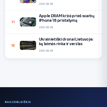
pinigų
2026-08-08
Apple DRAM krizė prieš svarbų
iPhone 18 pristatymą
11
2026-08-08
Ukrainietiški dronai Lietuvoje:
ką laimės rinka ir verslas
12
2026-08-08
NAUJIENLAIŠKIS