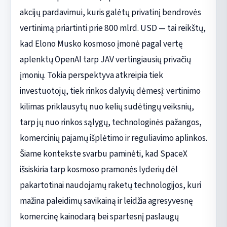
akcijų pardavimui, kuris galėtų privatinį bendrovės
vertinimą priartinti prie 800 mlrd. USD — tai reikštų,
kad Elono Musko kosmoso įmonė pagal vertę
aplenktų OpenAI tarp JAV vertingiausių privačių
įmonių. Tokia perspektyva atkreipia tiek
investuotojų, tiek rinkos dalyvių dėmesį: vertinimo
kilimas priklausytų nuo kelių sudėtingų veiksnių,
tarp jų nuo rinkos sąlygų, technologinės pažangos,
komercinių pajamų išplėtimo ir reguliavimo aplinkos.
Šiame kontekste svarbu paminėti, kad SpaceX
išsiskiria tarp kosmoso pramonės lyderių dėl
pakartotinai naudojamų raketų technologijos, kuri
mažina paleidimų savikainą ir leidžia agresyvesnę
komercinę kainodarą bei spartesnį paslaugų