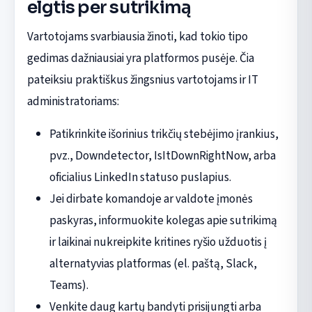
elgtis per sutrikimą
Vartotojams svarbiausia žinoti, kad tokio tipo
gedimas dažniausiai yra platformos pusėje. Čia
pateiksiu praktiškus žingsnius vartotojams ir IT
administratoriams:
Patikrinkite išorinius trikčių stebėjimo įrankius,
pvz., Downdetector, IsItDownRightNow, arba
oficialius LinkedIn statuso puslapius.
Jei dirbate komandoje ar valdote įmonės
paskyras, informuokite kolegas apie sutrikimą
ir laikinai nukreipkite kritines ryšio užduotis į
alternatyvias platformas (el. paštą, Slack,
Teams).
Venkite daug kartų bandyti prisijungti arba