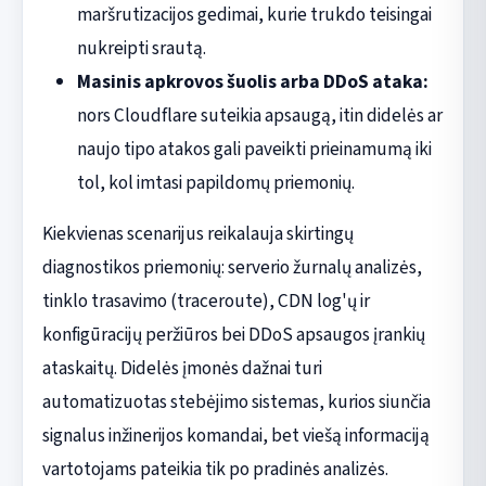
maršrutizacijos gedimai, kurie trukdo teisingai
nukreipti srautą.
Masinis apkrovos šuolis arba DDoS ataka:
nors Cloudflare suteikia apsaugą, itin didelės ar
naujo tipo atakos gali paveikti prieinamumą iki
tol, kol imtasi papildomų priemonių.
Kiekvienas scenarijus reikalauja skirtingų
diagnostikos priemonių: serverio žurnalų analizės,
tinklo trasavimo (traceroute), CDN log'ų ir
konfigūracijų peržiūros bei DDoS apsaugos įrankių
ataskaitų. Didelės įmonės dažnai turi
automatizuotas stebėjimo sistemas, kurios siunčia
signalus inžinerijos komandai, bet viešą informaciją
vartotojams pateikia tik po pradinės analizės.