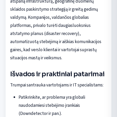
atsparią infrastruktūrą, geografinę duomenų
sklaidos paskirstymo strategiją ir greitą gedimų
valdymą. Kompanijos, valdančios globalias
platformas, privalo turėti daugiasluoksnius
atstatymo planus (disaster recovery),
automatizuotą stebėjimą ir aiškias komunikacijos
gaires, kad verslo klientai ir vartotojai suprastų
situacijos mastą ir veiksmus.
Išvados ir praktiniai patarimai
Trumpai santrauka vartotojams ir IT specialistams:
Patikrinkite, ar problema yra globali
naudodamiesi stebėjimo įrankiais
(Downdetector ir pan.).