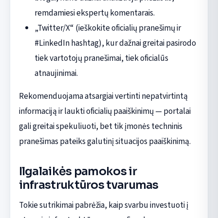
remdamiesi ekspertų komentarais.
„Twitter/X“ (ieškokite oficialių pranešimų ir
#LinkedIn hashtag), kur dažnai greitai pasirodo
tiek vartotojų pranešimai, tiek oficialūs
atnaujinimai.
Rekomenduojama atsargiai vertinti nepatvirtintą
informaciją ir laukti oficialių paaiškinimų — portalai
gali greitai spekuliuoti, bet tik įmonės techninis
pranešimas pateiks galutinį situacijos paaiškinimą.
Ilgalaikės pamokos ir
infrastruktūros tvarumas
Tokie sutrikimai pabrėžia, kaip svarbu investuoti į