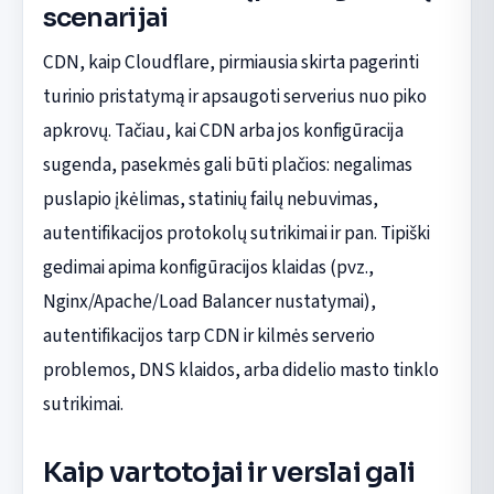
scenarijai
CDN, kaip Cloudflare, pirmiausia skirta pagerinti
turinio pristatymą ir apsaugoti serverius nuo piko
apkrovų. Tačiau, kai CDN arba jos konfigūracija
sugenda, pasekmės gali būti plačios: negalimas
puslapio įkėlimas, statinių failų nebuvimas,
autentifikacijos protokolų sutrikimai ir pan. Tipiški
gedimai apima konfigūracijos klaidas (pvz.,
Nginx/Apache/Load Balancer nustatymai),
autentifikacijos tarp CDN ir kilmės serverio
problemos, DNS klaidos, arba didelio masto tinklo
sutrikimai.
Kaip vartotojai ir verslai gali