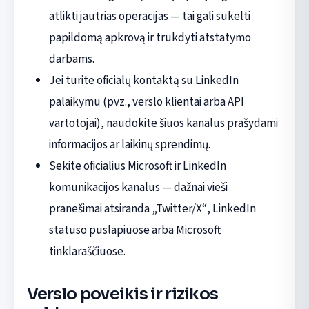
atlikti jautrias operacijas — tai gali sukelti
papildomą apkrovą ir trukdyti atstatymo
darbams.
Jei turite oficialų kontaktą su LinkedIn
palaikymu (pvz., verslo klientai arba API
vartotojai), naudokite šiuos kanalus prašydami
informacijos ar laikinų sprendimų.
Sekite oficialius Microsoft ir LinkedIn
komunikacijos kanalus — dažnai vieši
pranešimai atsiranda „Twitter/X“, LinkedIn
statuso puslapiuose arba Microsoft
tinklaraščiuose.
Verslo poveikis ir rizikos