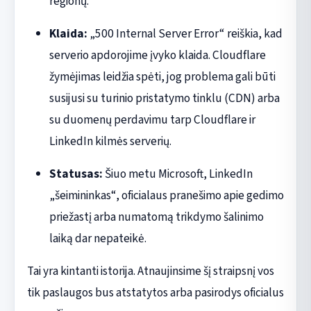
regionų.
Klaida:
„500 Internal Server Error“ reiškia, kad
serverio apdorojime įvyko klaida. Cloudflare
žymėjimas leidžia spėti, jog problema gali būti
susijusi su turinio pristatymo tinklu (CDN) arba
su duomenų perdavimu tarp Cloudflare ir
LinkedIn kilmės serverių.
Statusas:
Šiuo metu Microsoft, LinkedIn
„šeimininkas“, oficialaus pranešimo apie gedimo
priežastį arba numatomą trikdymo šalinimo
laiką dar nepateikė.
Tai yra kintanti istorija. Atnaujinsime šį straipsnį vos
tik paslaugos bus atstatytos arba pasirodys oficialus