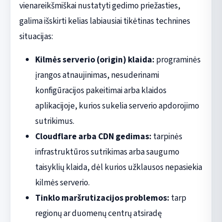
vienareikšmiškai nustatyti gedimo priežasties,
galima išskirti kelias labiausiai tikėtinas technines
situacijas:
Kilmės serverio (origin) klaida:
programinės
įrangos atnaujinimas, nesuderinami
konfigūracijos pakeitimai arba klaidos
aplikacijoje, kurios sukelia serverio apdorojimo
sutrikimus.
Cloudflare arba CDN gedimas:
tarpinės
infrastruktūros sutrikimas arba saugumo
taisyklių klaida, dėl kurios užklausos nepasiekia
kilmės serverio.
Tinklo maršrutizacijos problemos:
tarp
regionų ar duomenų centrų atsiradę