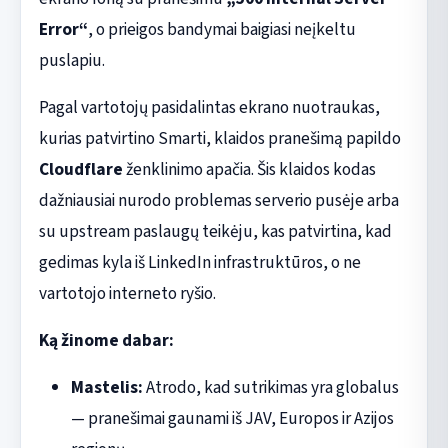
Error“
, o prieigos bandymai baigiasi neįkeltu
puslapiu.
Pagal vartotojų pasidalintas ekrano nuotraukas,
kurias patvirtino Smarti, klaidos pranešimą papildo
Cloudflare
ženklinimo apačia. Šis klaidos kodas
dažniausiai nurodo problemas serverio pusėje arba
su upstream paslaugų teikėju, kas patvirtina, kad
gedimas kyla iš LinkedIn infrastruktūros, o ne
vartotojo interneto ryšio.
Ką žinome dabar:
Mastelis:
Atrodo, kad sutrikimas yra globalus
— pranešimai gaunami iš JAV, Europos ir Azijos