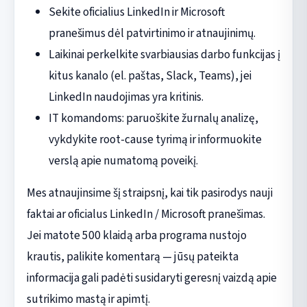
Sekite oficialius LinkedIn ir Microsoft
pranešimus dėl patvirtinimo ir atnaujinimų.
Laikinai perkelkite svarbiausias darbo funkcijas į
kitus kanalo (el. paštas, Slack, Teams), jei
LinkedIn naudojimas yra kritinis.
IT komandoms: paruoškite žurnalų analizę,
vykdykite root-cause tyrimą ir informuokite
verslą apie numatomą poveikį.
Mes atnaujinsime šį straipsnį, kai tik pasirodys nauji
faktai ar oficialus LinkedIn / Microsoft pranešimas.
Jei matote 500 klaidą arba programa nustojo
krautis, palikite komentarą — jūsų pateikta
informacija gali padėti susidaryti geresnį vaizdą apie
sutrikimo mastą ir apimtį.