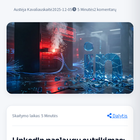
Austėja Kavaliauskaitė
2025-12-05
5
Minutės
2 komentarų
Dalytis
Skaitymo laikas: 5 Minutės