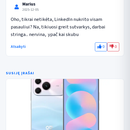
Marius
2025-12-05
Oho, tikrai netikėta, LinkedIn nukrito visam 
pasauliui? Na, tikiuosi greit sutvarkys, darbai 
stringa... nervina,  ypač kai skubu
0
0
Atsakyti
SUSIJĘ ĮRAŠAI