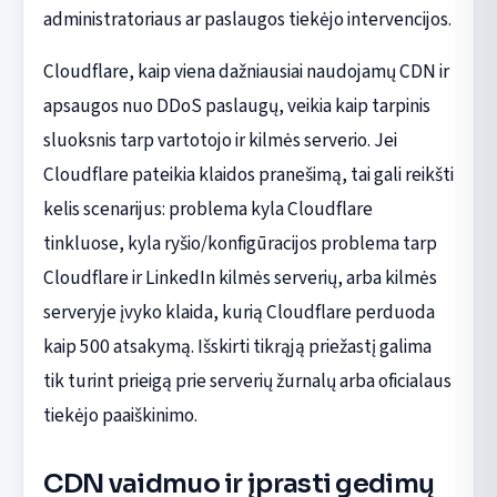
administratoriaus ar paslaugos tiekėjo intervencijos.
Cloudflare, kaip viena dažniausiai naudojamų CDN ir
apsaugos nuo DDoS paslaugų, veikia kaip tarpinis
sluoksnis tarp vartotojo ir kilmės serverio. Jei
Cloudflare pateikia klaidos pranešimą, tai gali reikšti
kelis scenarijus: problema kyla Cloudflare
tinkluose, kyla ryšio/konfigūracijos problema tarp
Cloudflare ir LinkedIn kilmės serverių, arba kilmės
serveryje įvyko klaida, kurią Cloudflare perduoda
kaip 500 atsakymą. Išskirti tikrąją priežastį galima
tik turint prieigą prie serverių žurnalų arba oficialaus
tiekėjo paaiškinimo.
CDN vaidmuo ir įprasti gedimų