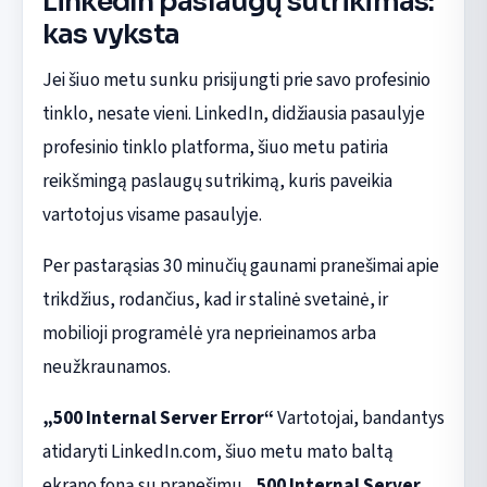
LinkedIn paslaugų sutrikimas:
kas vyksta
Jei šiuo metu sunku prisijungti prie savo profesinio
tinklo, nesate vieni. LinkedIn, didžiausia pasaulyje
profesinio tinklo platforma, šiuo metu patiria
reikšmingą paslaugų sutrikimą, kuris paveikia
vartotojus visame pasaulyje.
Per pastarąsias 30 minučių gaunami pranešimai apie
trikdžius, rodančius, kad ir stalinė svetainė, ir
mobilioji programėlė yra neprieinamos arba
neužkraunamos.
„500 Internal Server Error“
Vartotojai, bandantys
atidaryti LinkedIn.com, šiuo metu mato baltą
ekrano foną su pranešimu
„500 Internal Server