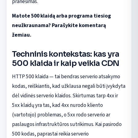
pranešimas.
Matote 500 klaidą arba programa tiesiog
neužkraunama? Parašykite komentarą
žemiau.
Techninis kontekstas: kas yra
500 klaida ir kaip veikia CDN
HTTP 500 klaida — tai bendras serverio atsakymo
kodas, reiškiantis, kad užklausa negali būti įvykdyta
dėl vidinės serverio klaidos. Skirtumas tarp 4xx ir
5xx klaidų yra tas, kad 4xx nurodo kliento
(vartotojo) problemas, o 5xx rodo serverio ar
paslaugos infrastruktūros sutrikimus. Kai pasirodo
500 kodas, paprastai reikia serverio