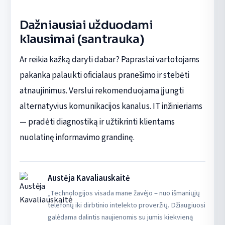
Dažniausiai užduodami
klausimai (santrauka)
Ar reikia kažką daryti dabar? Paprastai vartotojams
pakanka palaukti oficialaus pranešimo ir stebėti
atnaujinimus. Verslui rekomenduojama įjungti
alternatyvius komunikacijos kanalus. IT inžinieriams
— pradėti diagnostiką ir užtikrinti klientams
nuolatinę informavimo grandinę.
Austėja Kavaliauskaitė
„Technologijos visada mane žavėjo – nuo išmaniųjų
telefonų iki dirbtinio intelekto proveržių. Džiaugiuosi
galėdama dalintis naujienomis su jumis kiekvieną