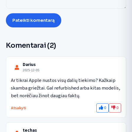
Pateikti komentarą
Komentarai
(2)
Darius
2025-12-05
Ar tikrai Apple nustos visų dalių tiekimo? Kažkaip 
skamba griežtai. Gal refurbished arba kitas modelis, 
bet norėčiau žinot daugiau faktų.
0
0
Atsakyti
techas