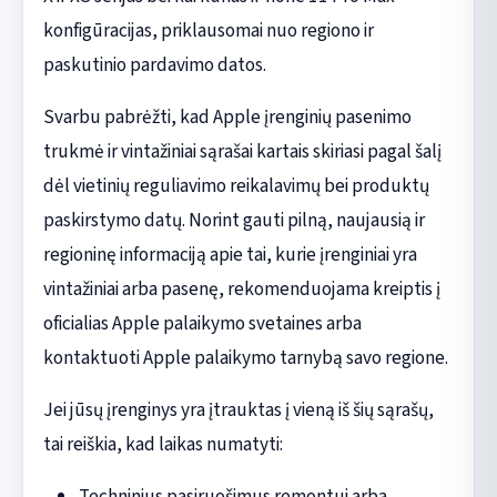
konfigūracijas, priklausomai nuo regiono ir
paskutinio pardavimo datos.
Svarbu pabrėžti, kad Apple įrenginių pasenimo
trukmė ir vintažiniai sąrašai kartais skiriasi pagal šalį
dėl vietinių reguliavimo reikalavimų bei produktų
paskirstymo datų. Norint gauti pilną, naujausią ir
regioninę informaciją apie tai, kurie įrenginiai yra
vintažiniai arba pasenę, rekomenduojama kreiptis į
oficialias Apple palaikymo svetaines arba
kontaktuoti Apple palaikymo tarnybą savo regione.
Jei jūsų įrenginys yra įtrauktas į vieną iš šių sąrašų,
tai reiškia, kad laikas numatyti:
Techninius pasiruošimus remontui arba