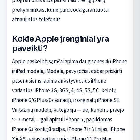
programomis arba patikimais trečiųjų šalių
prekybininkais, kurie parduoda garantuotai
atnaujintus telefonus.
Kokie Apple įrenginiai yra
paveikti?
Apple paskelbti sąrašai apima daug senesnių iPhone
ir iPad modelių. Modelių pavyzdžiai, dabar priskirti
pasenusiems, apima ankstyvuosius iPhone
variantus: iPhone 3G, 3GS, 4, 4S, 5S, 5C, keletą
iPhone 6/6 Plus/6s variacijų ir originalų iPhone SE.
Vintažinių modelių kategorija — tie, kuriems praėjo
5–7 metai — gali apimti iPhone 5, papildomas
iPhone 6s konfigūracijas, iPhone 7 ir 8 linijas, iPhone
X ir XS serijas bei kai kurias iPhone 11 Pro Max