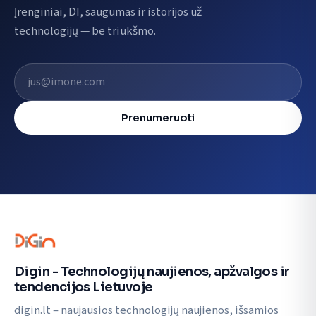
Įrenginiai, DI, saugumas ir istorijos už
technologijų — be triukšmo.
El. pašto adresas
Prenumeruoti
Digin - Technologijų naujienos, apžvalgos ir
tendencijos Lietuvoje
digin.lt – naujausios technologijų naujienos, išsamios