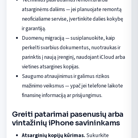
atsarginėms daliims — jei planuojate remontą
neoficialiame servise, įvertinkite dalies kokybę
ir garantiją.
Duomenų migraciją — susiplanuokite, kaip
perkelti svarbius dokumentus, nuotraukas ir
parinktis į naują įrenginį, naudojant iCloud arba
vietines atsargines kopijas.
Saugumo atnaujinimus ir galimus rizikos
mažinimo veiksmus — ypač jei telefone laikote
finansinę informaciją ar prisijungimus.
Greiti patarimai pasenusių arba
vintažinių iPhone savininkams
Atsarginių kopijų kūrimas.
Sukurkite