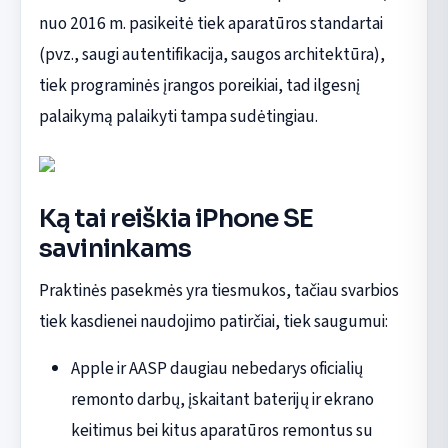
nuo 2016 m. pasikeitė tiek aparatūros standartai
(pvz., saugi autentifikacija, saugos architektūra),
tiek programinės įrangos poreikiai, tad ilgesnį
palaikymą palaikyti tampa sudėtingiau.
Ką tai reiškia iPhone SE
savininkams
Praktinės pasekmės yra tiesmukos, tačiau svarbios
tiek kasdienei naudojimo patirčiai, tiek saugumui:
Apple ir AASP daugiau nebedarys oficialių
remonto darbų, įskaitant baterijų ir ekrano
keitimus bei kitus aparatūros remontus su