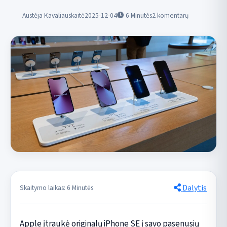
Austėja Kavaliauskaitė
2025-12-04
6
Minutės
2 komentarų
Dalytis
Skaitymo laikas: 6 Minutės
Apple įtraukė originalų iPhone SE į savo pasenusių