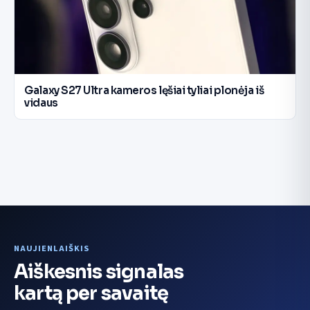
Galaxy S27 Ultra kameros lęšiai tyliai plonėja iš
vidaus
NAUJIENLAIŠKIS
Aiškesnis signalas
kartą per savaitę