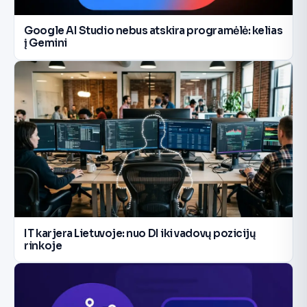
Google AI Studio nebus atskira programėlė: kelias
į Gemini
IT karjera Lietuvoje: nuo DI iki vadovų pozicijų
rinkoje