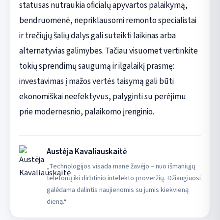
statusas nutraukia oficialų apyvartos palaikymą,
bendruomenė, nepriklausomi remonto specialistai
ir trečiųjų šalių dalys gali suteikti laikinas arba
alternatyvias galimybes. Tačiau visuomet vertinkite
tokių sprendimų saugumą ir ilgalaikį prasmę:
investavimas į mažos vertės taisymą gali būti
ekonomiškai neefektyvus, palyginti su perėjimu
prie modernesnio, palaikomo įrenginio.
Austėja Kavaliauskaitė
„Technologijos visada mane žavėjo – nuo išmaniųjų
telefonų iki dirbtinio intelekto proveržių. Džiaugiuosi
galėdama dalintis naujienomis su jumis kiekvieną
dieną.“