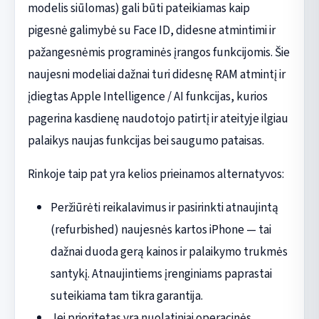
modelis siūlomas) gali būti pateikiamas kaip
pigesnė galimybė su Face ID, didesne atmintimi ir
pažangesnėmis programinės įrangos funkcijomis. Šie
naujesni modeliai dažnai turi didesnę RAM atmintį ir
įdiegtas Apple Intelligence / AI funkcijas, kurios
pagerina kasdienę naudotojo patirtį ir ateityje ilgiau
palaikys naujas funkcijas bei saugumo pataisas.
Rinkoje taip pat yra kelios prieinamos alternatyvos:
Peržiūrėti reikalavimus ir pasirinkti atnaujintą
(refurbished) naujesnės kartos iPhone — tai
dažnai duoda gerą kainos ir palaikymo trukmės
santykį. Atnaujintiems įrenginiams paprastai
suteikiama tam tikra garantija.
Jei prioritetas yra nuolatiniai operacinės