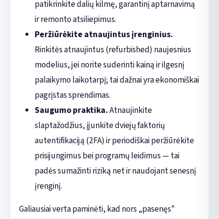
patikrinkite dalių kilmę, garantinį aptarnavimą
ir remonto atsiliepimus.
Peržiūrėkite atnaujintus įrenginius.
Rinkitės atnaujintus (refurbished) naujesnius
modelius, jei norite suderinti kainą ir ilgesnį
palaikymo laikotarpį; tai dažnai yra ekonomiškai
pagrįstas sprendimas.
Saugumo praktika.
Atnaujinkite
slaptažodžius, įjunkite dviejų faktorių
autentifikaciją (2FA) ir periodiškai peržiūrėkite
prisijungimus bei programų leidimus — tai
padės sumažinti riziką net ir naudojant senesnį
įrenginį.
Galiausiai verta paminėti, kad nors „pasenęs"