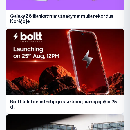
Galaxy Z8 išankstiniai užsakymai muša rekordus
Korėjoje
Boltt telefonas Indijoje startuos jau rugpjūčio 25
d.