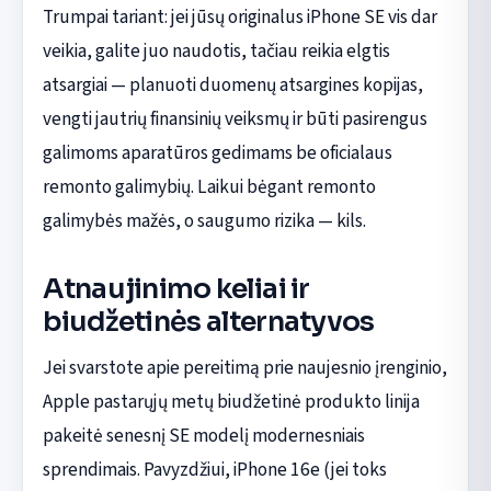
Trumpai tariant: jei jūsų originalus iPhone SE vis dar
veikia, galite juo naudotis, tačiau reikia elgtis
atsargiai — planuoti duomenų atsargines kopijas,
vengti jautrių finansinių veiksmų ir būti pasirengus
galimoms aparatūros gedimams be oficialaus
remonto galimybių. Laikui bėgant remonto
galimybės mažės, o saugumo rizika — kils.
Atnaujinimo keliai ir
biudžetinės alternatyvos
Jei svarstote apie pereitimą prie naujesnio įrenginio,
Apple pastarųjų metų biudžetinė produkto linija
pakeitė senesnį SE modelį modernesniais
sprendimais. Pavyzdžiui, iPhone 16e (jei toks