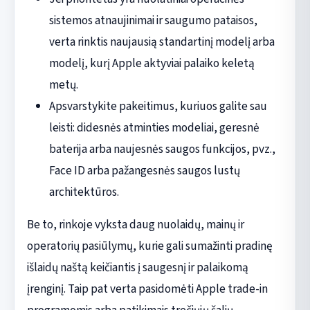
sistemos atnaujinimai ir saugumo pataisos,
verta rinktis naujausią standartinį modelį arba
modelį, kurį Apple aktyviai palaiko keletą
metų.
Apsvarstykite pakeitimus, kuriuos galite sau
leisti: didesnės atminties modeliai, geresnė
baterija arba naujesnės saugos funkcijos, pvz.,
Face ID arba pažangesnės saugos lustų
architektūros.
Be to, rinkoje vyksta daug nuolaidų, mainų ir
operatorių pasiūlymų, kurie gali sumažinti pradinę
išlaidų naštą keičiantis į saugesnį ir palaikomą
įrenginį. Taip pat verta pasidomėti Apple trade-in