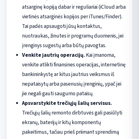
atsarginę kopiją dabar ir reguliariai (iCloud arba
vietinės atsarginės kopijos per iTunes/Finder).
Tai padės apsaugoti jūsų kontaktus,
nuotraukas, žinutes ir programų duomenis, jei
įrenginys sugestų arba būtų pavogtas.
Venkite jautrių operacijų.
Kai įmanoma,
venkite atlikti finansines operacijas, internetinę
bankininkystę ar kitus jautrius veiksmus iš
nepataisytų arba pasenusių įrenginių, ypač jei
jie negali gauti saugumo pataisų.
Apsvarstykite trečiųjų šalių servisus.
Trečiųjų šalių remonto dirbtuvės gali pasiūlyti
ekranų, baterijų ir kitų komponentų
pakeitimus, tačiau prieš priimant sprendimą