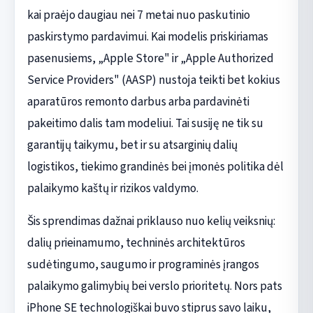
kai praėjo daugiau nei 7 metai nuo paskutinio
paskirstymo pardavimui. Kai modelis priskiriamas
pasenusiems, „Apple Store" ir „Apple Authorized
Service Providers" (AASP) nustoja teikti bet kokius
aparatūros remonto darbus arba pardavinėti
pakeitimo dalis tam modeliui. Tai susiję ne tik su
garantijų taikymu, bet ir su atsarginių dalių
logistikos, tiekimo grandinės bei įmonės politika dėl
palaikymo kaštų ir rizikos valdymo.
Šis sprendimas dažnai priklauso nuo kelių veiksnių:
dalių prieinamumo, techninės architektūros
sudėtingumo, saugumo ir programinės įrangos
palaikymo galimybių bei verslo prioritetų. Nors pats
iPhone SE technologiškai buvo stiprus savo laiku,