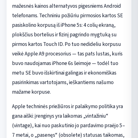
mažesnės kainos alternatyvos pigesniems Android
telefonams. Techniniu požiūriu pirmosios kartos SE
pasiskolino korpusą iš iPhone 5s: 4 colių ekraną,
plokščius bortelius ir fizinį pagrindo mygtuką su
pirmos kartos Touch ID. Po tuo nedideliu korpusu
veikė Apple A9 procesorius — tas pats lustas, kuris
buvo naudojamas iPhone 6s šeimoje — todėl tuo
metu SE buvo išskirtinai galingas ir ekonomiškas
pasirinkimas vartotojams, ieškantiems našumo
mažame korpuse.
Apple techninės priežiūros ir palaikymo politika yra
gana aiški: įrenginys yra laikomas „vintažiniu“
(vintage), kai nuo paskutinio jo pardavimo praėjo 5–
7 metai, o „pasenęs“ (obsolete) statusas taikomas,