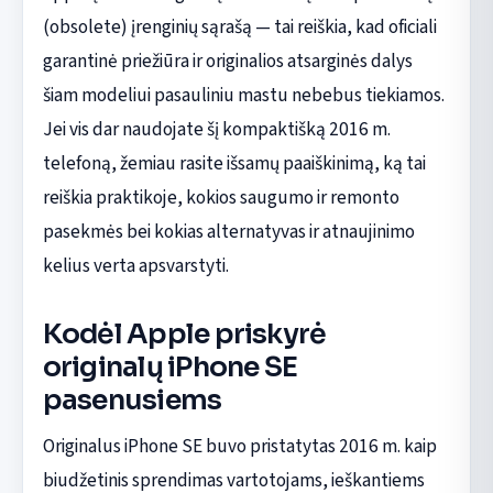
(obsolete) įrenginių sąrašą — tai reiškia, kad oficiali
garantinė priežiūra ir originalios atsarginės dalys
šiam modeliui pasauliniu mastu nebebus tiekiamos.
Jei vis dar naudojate šį kompaktišką 2016 m.
telefoną, žemiau rasite išsamų paaiškinimą, ką tai
reiškia praktikoje, kokios saugumo ir remonto
pasekmės bei kokias alternatyvas ir atnaujinimo
kelius verta apsvarstyti.
Kodėl Apple priskyrė
originalų iPhone SE
pasenusiems
Originalus iPhone SE buvo pristatytas 2016 m. kaip
biudžetinis sprendimas vartotojams, ieškantiems