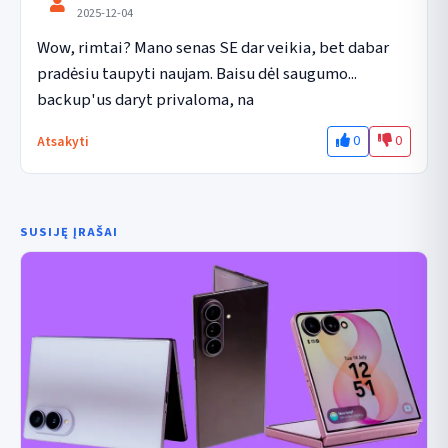
2025-12-04
Wow, rimtai? Mano senas SE dar veikia, bet dabar 
pradėsiu taupyti naujam. Baisu dėl saugumo... 
backup'us daryt privaloma, na
0
0
Atsakyti
SUSIJĘ ĮRAŠAI