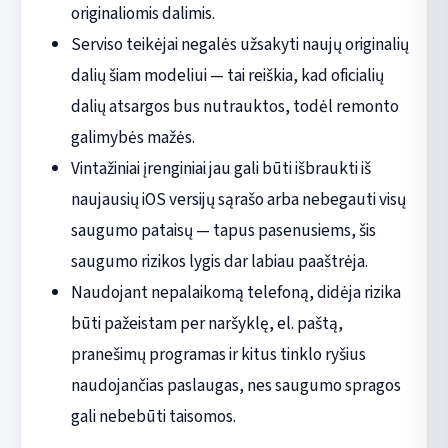
originaliomis dalimis.
Serviso teikėjai negalės užsakyti naujų originalių
dalių šiam modeliui — tai reiškia, kad oficialių
dalių atsargos bus nutrauktos, todėl remonto
galimybės mažės.
Vintažiniai įrenginiai jau gali būti išbraukti iš
naujausių iOS versijų sąrašo arba nebegauti visų
saugumo pataisų — tapus pasenusiems, šis
saugumo rizikos lygis dar labiau paaštrėja.
Naudojant nepalaikomą telefoną, didėja rizika
būti pažeistam per naršyklę, el. paštą,
pranešimų programas ir kitus tinklo ryšius
naudojančias paslaugas, nes saugumo spragos
gali nebebūti taisomos.