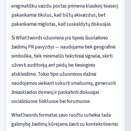
enigmatišku vaizdu postas primena klasikinį teaserį:
pakankamai tikslus, kad būtų akivaizdus, bet
pakankamai miglotas, kad suskaldytų diskusijas.
Ši What3words užuomina yra tipinis šiuolaikinio
žaidimų PR pavyzdys — naudojama tiek geografinė
simbolika, tiek minimalūs tekstiniai signalai, skirti
užvesti auditoriją ant pėdų be tiesioginio
atskleidimo. Tokio tipo užuominos dažnai
naudojamos siekiant sukurti smalsumą, generuoti
žiniasklaidos dėmesį ir paskatinti diskusijas
socialiniuose tinkluose bei forumuose.
What3words formatas savo ruožtu suteikia tada
galimybę žaidimų kūrėjams žaisti su kontekstinėmis