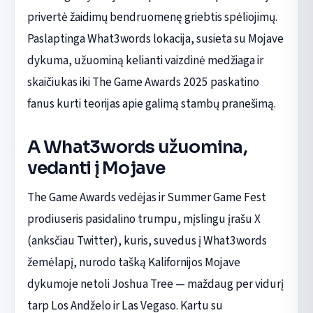
privertė žaidimų bendruomenę griebtis spėliojimų.
Paslaptinga What3words lokacija, susieta su Mojave
dykuma, užuominą kelianti vaizdinė medžiaga ir
skaičiukas iki The Game Awards 2025 paskatino
fanus kurti teorijas apie galimą stambų pranešimą.
A What3words užuomina,
vedanti į Mojave
The Game Awards vedėjas ir Summer Game Fest
prodiuseris pasidalino trumpu, mįslingu įrašu X
(anksčiau Twitter), kuris, suvedus į What3words
žemėlapį, nurodo tašką Kalifornijos Mojave
dykumoje netoli Joshua Tree — maždaug per vidurį
tarp Los Andželo ir Las Vegaso. Kartu su