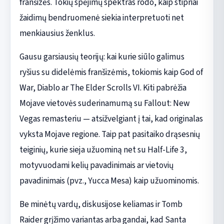
franšizės. Tokių spėjimų spektras rodo, kaip stipriai
žaidimų bendruomenė siekia interpretuoti net
menkiausius ženklus.
Gausu garsiausių teorijų: kai kurie siūlo galimus
ryšius su didelėmis franšizėmis, tokiomis kaip God of
War, Diablo ar The Elder Scrolls VI. Kiti pabrėžia
Mojave vietovės suderinamumą su Fallout: New
Vegas remasteriu — atsižvelgiant į tai, kad originalas
vyksta Mojave regione. Taip pat pasitaiko drąsesnių
teiginių, kurie sieja užuominą net su Half-Life 3,
motyvuodami kelių pavadinimais ar vietovių
pavadinimais (pvz., Yucca Mesa) kaip užuominomis.
Be minėtų vardų, diskusijose keliamas ir Tomb
Raider grįžimo variantas arba gandai, kad Santa