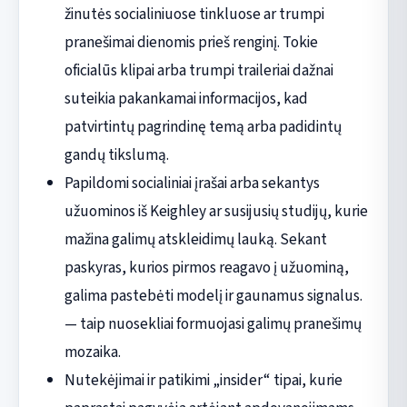
žinutės socialiniuose tinkluose ar trumpi
pranešimai dienomis prieš renginį. Tokie
oficialūs klipai arba trumpi traileriai dažnai
suteikia pakankamai informacijos, kad
patvirtintų pagrindinę temą arba padidintų
gandų tikslumą.
Papildomi socialiniai įrašai arba sekantys
užuominos iš Keighley ar susijusių studijų, kurie
mažina galimų atskleidimų lauką. Sekant
paskyras, kurios pirmos reagavo į užuominą,
galima pastebėti modelį ir gaunamus signalus.
— taip nuosekliai formuojasi galimų pranešimų
mozaika.
Nutekėjimai ir patikimi „insider“ tipai, kurie