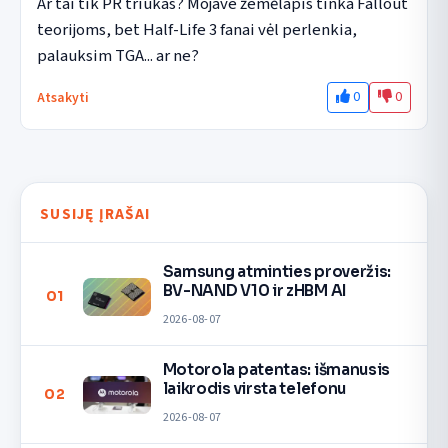
Ar tai tik PR triukas? Mojave žemėlapis tinka Fallout 
teorijoms, bet Half-Life 3 fanai vėl perlenkia,  
palauksim TGA... ar ne?
0
0
Atsakyti
SUSIJĘ ĮRAŠAI
Samsung atminties proveržis:
BV-NAND V10 ir zHBM AI
01
2026-08-07
Motorola patentas: išmanusis
laikrodis virsta telefonu
02
2026-08-07