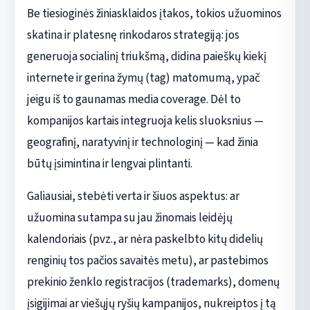
Be tiesioginės žiniasklaidos įtakos, tokios užuominos
skatina ir platesnę rinkodaros strategiją: jos
generuoja socialinį triukšmą, didina paieškų kiekį
internete ir gerina žymų (tag) matomumą, ypač
jeigu iš to gaunamas media coverage. Dėl to
kompanijos kartais integruoja kelis sluoksnius —
geografinį, naratyvinį ir technologinį — kad žinia
būtų įsimintina ir lengvai plintanti.
Galiausiai, stebėti verta ir šiuos aspektus: ar
užuomina sutampa su jau žinomais leidėjų
kalendoriais (pvz., ar nėra paskelbto kitų didelių
renginių tos pačios savaitės metu), ar pastebimos
prekinio ženklo registracijos (trademarks), domenų
įsigijimai ar viešųjų ryšių kampanijos, nukreiptos į tą