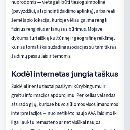
nuorodomis — vieta gali būti tiesiog simbolinė
(pavyzdžiui, atspindinti žaidimo aplinką), arba reali
žemėlapio lokacija, kurioje vėliau galima rengti
fizinius renginius ar fanų susibūrimus. Mojave
dykuma turi aiškią kultūrinę ir geografinę reikšmę,
kuri automatiškai sužadina asociacijas su tam tikrais
žaidimų pasauliais ir temomis.
Kodėl internetas jungia taškus
Žaidėjai ir entuziastai pasižymi kūrybingumu ir
greitu informacijos apdorojimu. Per kelias valandas
atsirado gijų, kuriose buvo siūlomos visos įmanomos
interpretacijos — nuo netikėto naujo AAA žaidimo iki
ilgai lauktu remasterio ar net visiškai naujos