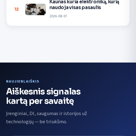
Kaunas kuria elektroniką, kurią
naudoja visas pasaulis
12
2026-08-07
NAUJIENLAIŠKIS
Aiškesnis signalas
kartą per savaitę
Įrenginiai, DI, saugumas ir istorijos už
technologijų — be triukšmo.