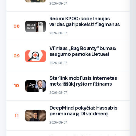
2026-08-07
Redmi K200: kodėl naujas
vardas gali pakeisti flagmanus
08
2026-08-07
Vilniaus „Bug Bounty“ bumas:
saugumo pamoka Lietuvai
09
2026-08-07
Starlink mobilusis internetas
meta iššūkį ryšio milžinams
10
2026-08-07
DeepMind pokyčiai: Hassabis
perima naują DI vaidmenį
11
2026-08-07