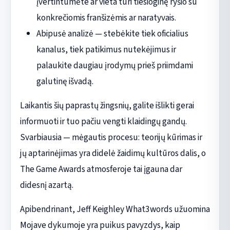
įvertintumėte ar vieta turi tiesioginę ryšio su
konkrečiomis franšizėmis ar naratyvais.
Abipusė analizė — stebėkite tiek oficialius
kanalus, tiek patikimus nutekėjimus ir
palaukite daugiau įrodymų prieš priimdami
galutinę išvadą.
Laikantis šių paprastų žingsnių, galite išlikti gerai
informuoti ir tuo pačiu vengti klaidingų gandų.
Svarbiausia — mėgautis procesu: teorijų kūrimas ir
jų aptarinėjimas yra didelė žaidimų kultūros dalis, o
The Game Awards atmosferoje tai įgauna dar
didesnį azartą.
Apibendrinant, Jeff Keighley What3words užuomina
Mojave dykumoje yra puikus pavyzdys, kaip