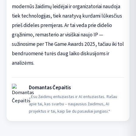
modernūs žaidimų leidėjai ir organizatoriai naudoja
tiek technologijas, tiek naratyvą kurdami lūkesčius
prieš dideles premjeras. Ar tai veda prie didelio
grąžinimo, remasterio ar visiškai naujo IP —
sužinosime per The Game Awards 2025, tačiau iki tol
bendruomenė turės daug laiko diskusijoms ir
analizėms.
Domantas Čepaitis
„Esu žaidimų entuziastas ir AI entuziastas. Rašau
apie tai, kas svarbu – naujausius žaidimus, AI
projektus ir tai, kaip šie du pasauliai jungiasi.“