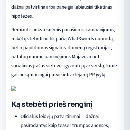
dažnai patvirtina arba paneigia labiausiai tikėtinas
hipotezes.
Remiantis ankstesnėmis panašiomis kampanijomis,
reikėtų stebėti ne tik pačią What3words nuorodą,
bet ir papildomus signalus: domenų registracijas,
patalpų nuomų paminėjimus Mojave ar net
socialinius įrašus vietovės gyventojų ar verslų, kurie
gali nesąmoningai patvirtinti artėjantį PR įvykį.
Ką stebėti prieš renginį
Oficialūs leidėjų patvirtinimai — dažnai
pasirodantys kaip teaser trumpos anonsės,