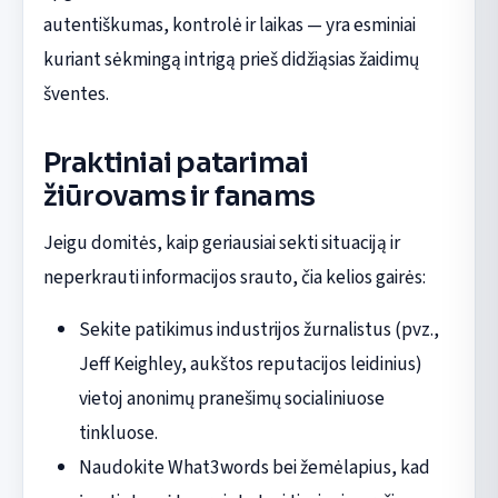
autentiškumas, kontrolė ir laikas — yra esminiai
kuriant sėkmingą intrigą prieš didžiąsias žaidimų
šventes.
Praktiniai patarimai
žiūrovams ir fanams
Jeigu domitės, kaip geriausiai sekti situaciją ir
neperkrauti informacijos srauto, čia kelios gairės:
Sekite patikimus industrijos žurnalistus (pvz.,
Jeff Keighley, aukštos reputacijos leidinius)
vietoj anonimų pranešimų socialiniuose
tinkluose.
Naudokite What3words bei žemėlapius, kad