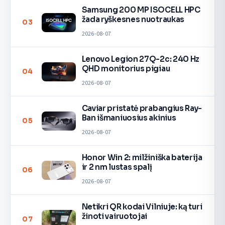
Samsung 200 MP ISOCELL HPC
žada ryškesnes nuotraukas
03
2026-08-07
Lenovo Legion 27Q-2c: 240 Hz
QHD monitorius pigiau
04
2026-08-07
Caviar pristatė prabangius Ray-
Ban išmaniuosius akinius
05
2026-08-07
Honor Win 2: milžiniška baterija
ir 2 nm lustas spalį
06
2026-08-07
Netikri QR kodai Vilniuje: ką turi
žinoti vairuotojai
07