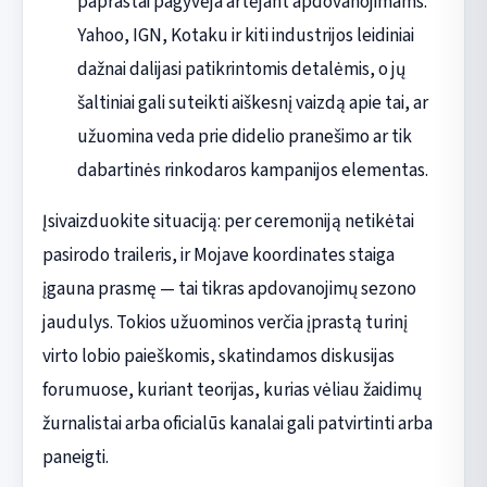
paprastai pagyvėja artėjant apdovanojimams.
Yahoo, IGN, Kotaku ir kiti industrijos leidiniai
dažnai dalijasi patikrintomis detalėmis, o jų
šaltiniai gali suteikti aiškesnį vaizdą apie tai, ar
užuomina veda prie didelio pranešimo ar tik
dabartinės rinkodaros kampanijos elementas.
Įsivaizduokite situaciją: per ceremoniją netikėtai
pasirodo traileris, ir Mojave koordinates staiga
įgauna prasmę — tai tikras apdovanojimų sezono
jaudulys. Tokios užuominos verčia įprastą turinį
virto lobio paieškomis, skatindamos diskusijas
forumuose, kuriant teorijas, kurias vėliau žaidimų
žurnalistai arba oficialūs kanalai gali patvirtinti arba
paneigti.