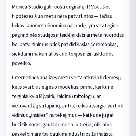
Monica Studio gali ruošti originalų IP. Visos šios
hipotezės šiuo metu nėra patvirtintos — tačiau
laikas, kuomet užuomina pasirodė, yra strateginis:
pagrindinės studijos ir leidėjai dažnai meta nuorodas
bei patvirtinimus prieš pat didžiąsias ceremonijas,
siekdami maksimalios auditorijos ir žiniasklaidos
poveikio.
Internetinės analizės metu verta atkreipti dėmesį į
kelis svarbius elgesio modelius: pirma, kai kurie
teiginiai kyla iš įvairių žaidimų mitologijų ar
vietovardžių sutapimų, antra, reikia atsargiai vertinti
vidinius „insider“ nutekėjimus — kai kurie jų gali
būti tik noras įgauti dėmesio, o trečia, oficialūs
paskelbimai arba patikimi industrijos žurnalistai