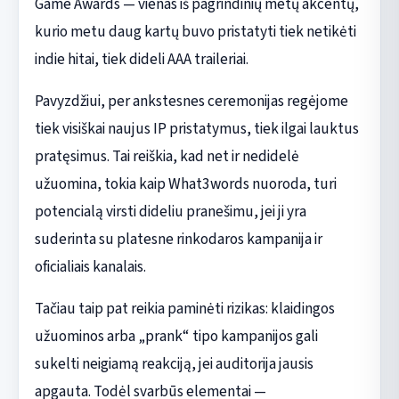
Game Awards — vienas iš pagrindinių metų akcentų,
kurio metu daug kartų buvo pristatyti tiek netikėti
indie hitai, tiek dideli AAA traileriai.
Pavyzdžiui, per ankstesnes ceremonijas regėjome
tiek visiškai naujus IP pristatymus, tiek ilgai lauktus
pratęsimus. Tai reiškia, kad net ir nedidelė
užuomina, tokia kaip What3words nuoroda, turi
potencialą virsti dideliu pranešimu, jei ji yra
suderinta su platesne rinkodaros kampanija ir
oficialiais kanalais.
Tačiau taip pat reikia paminėti rizikas: klaidingos
užuominos arba „prank“ tipo kampanijos gali
sukelti neigiamą reakciją, jei auditorija jausis
apgauta. Todėl svarbūs elementai —