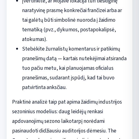
Įvertinkite, ar Mojave lokacija turi tiesioginę
naratyvinę prasmę konkrečiai frančizei arba ar
tai galėtų būti simbolinė nuoroda į žaidimo
tematiką (pvz., dykumos, postapokalipsė,
atokumas).
Stebėkite žurnalistų komentarus ir patikimų
pranešimų datą — kartais nutekėjimai atsiranda
tuo pačiu metu, kai planuojamas oficialus
pranešimas, sudarant įspūdį, kad tai buvo
patvirtinta anksčiau.
Praktinė analizė taip pat apima žaidimų industrijos
sezoninius modelius: daug leidėjų renkasi
apdovanojimų sezono laikotarpį norėdami
pasinaudoti didžiausiu auditorijos dėmesiu. The