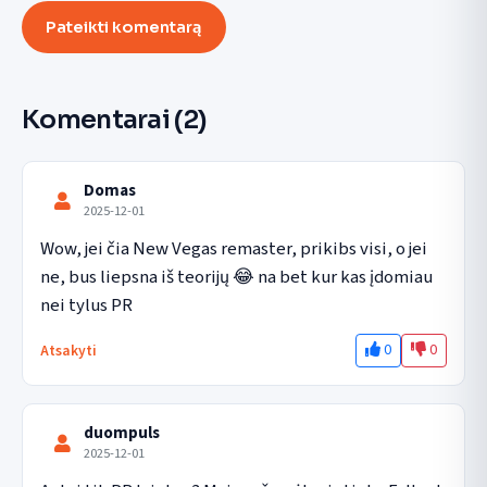
Pateikti komentarą
Komentarai
(2)
Domas
2025-12-01
Wow, jei čia New Vegas remaster, prikibs visi, o jei 
ne, bus liepsna iš teorijų 😂 na bet kur kas įdomiau 
nei tylus PR
0
0
Atsakyti
duompuls
2025-12-01