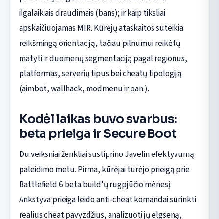
ilgalaikiais draudimais (bans); ir kaip tiksliai
apskaičiuojamas MIR. Kūrėjų ataskaitos suteikia
reikšmingą orientaciją, tačiau pilnumui reikėtų
matyti ir duomenų segmentaciją pagal regionus,
platformas, serverių tipus bei cheatų tipologiją
(aimbot, wallhack, modmenu ir pan.).
Kodėl laikas buvo svarbus:
beta prieiga ir Secure Boot
Du veiksniai ženkliai sustiprino Javelin efektyvumą
paleidimo metu. Pirma, kūrėjai turėjo prieigą prie
Battlefield 6 beta build'ų rugpjūčio mėnesį.
Ankstyva prieiga leido anti-cheat komandai surinkti
realius cheat pavyzdžius, analizuoti jų elgseną,