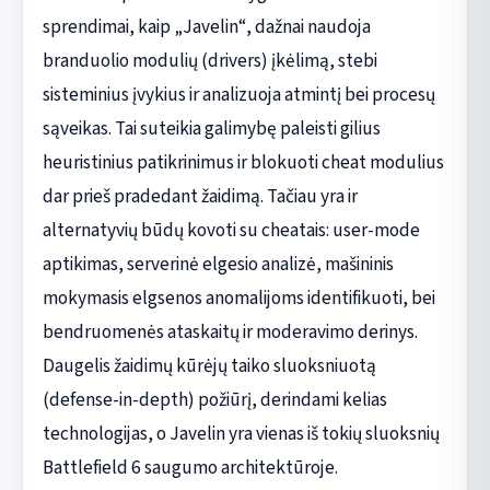
sprendimai, kaip „Javelin“, dažnai naudoja
branduolio modulių (drivers) įkėlimą, stebi
sisteminius įvykius ir analizuoja atmintį bei procesų
sąveikas. Tai suteikia galimybę paleisti gilius
heuristinius patikrinimus ir blokuoti cheat modulius
dar prieš pradedant žaidimą. Tačiau yra ir
alternatyvių būdų kovoti su cheatais: user-mode
aptikimas, serverinė elgesio analizė, mašininis
mokymasis elgsenos anomalijoms identifikuoti, bei
bendruomenės ataskaitų ir moderavimo derinys.
Daugelis žaidimų kūrėjų taiko sluoksniuotą
(defense-in-depth) požiūrį, derindami kelias
technologijas, o Javelin yra vienas iš tokių sluoksnių
Battlefield 6 saugumo architektūroje.