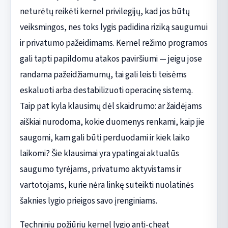
neturėtų reikėti kernel privilegijų, kad jos būtų
veiksmingos, nes toks lygis padidina riziką saugumui
ir privatumo pažeidimams. Kernel režimo programos
gali tapti papildomu atakos paviršiumi — jeigu jose
randama pažeidžiamumų, tai gali leisti teisėms
eskaluoti arba destabilizuoti operacinę sistemą.
Taip pat kyla klausimų dėl skaidrumo: ar žaidėjams
aiškiai nurodoma, kokie duomenys renkami, kaip jie
saugomi, kam gali būti perduodami ir kiek laiko
laikomi? Šie klausimai yra ypatingai aktualūs
saugumo tyrėjams, privatumo aktyvistams ir
vartotojams, kurie nėra linkę suteikti nuolatinės
šaknies lygio prieigos savo įrenginiams.
Techniniu požiūriu kernel lygio anti-cheat