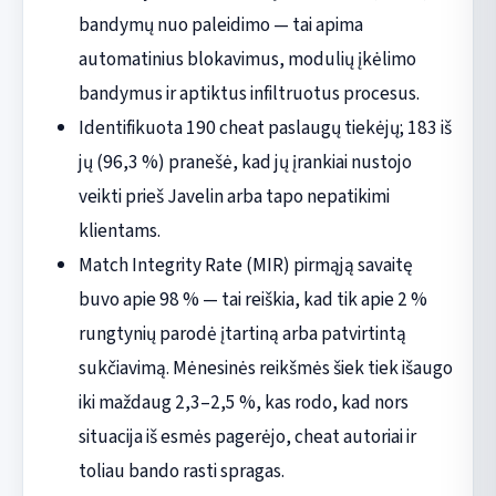
bandymų nuo paleidimo — tai apima
automatinius blokavimus, modulių įkėlimo
bandymus ir aptiktus infiltruotus procesus.
Identifikuota 190 cheat paslaugų tiekėjų; 183 iš
jų (96,3 %) pranešė, kad jų įrankiai nustojo
veikti prieš Javelin arba tapo nepatikimi
klientams.
Match Integrity Rate (MIR) pirmąją savaitę
buvo apie 98 % — tai reiškia, kad tik apie 2 %
rungtynių parodė įtartiną arba patvirtintą
sukčiavimą. Mėnesinės reikšmės šiek tiek išaugo
iki maždaug 2,3–2,5 %, kas rodo, kad nors
situacija iš esmės pagerėjo, cheat autoriai ir
toliau bando rasti spragas.