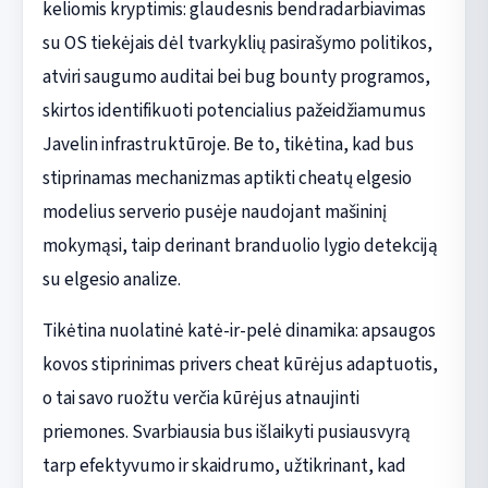
keliomis kryptimis: glaudesnis bendradarbiavimas
su OS tiekėjais dėl tvarkyklių pasirašymo politikos,
atviri saugumo auditai bei bug bounty programos,
skirtos identifikuoti potencialius pažeidžiamumus
Javelin infrastruktūroje. Be to, tikėtina, kad bus
stiprinamas mechanizmas aptikti cheatų elgesio
modelius serverio pusėje naudojant mašininį
mokymąsi, taip derinant branduolio lygio detekciją
su elgesio analize.
Tikėtina nuolatinė katė-ir-pelė dinamika: apsaugos
kovos stiprinimas privers cheat kūrėjus adaptuotis,
o tai savo ruožtu verčia kūrėjus atnaujinti
priemones. Svarbiausia bus išlaikyti pusiausvyrą
tarp efektyvumo ir skaidrumo, užtikrinant, kad