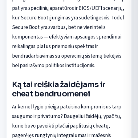
pat yra specifinių aparatūros ir BIOS/UEFI scenarijų,
kur Secure Boot įjungimas yra sudėtingesnis. Todėl
Secure Boot yra svarbus, bet ne vienintelis
komponentas — efektyviam apsaugos sprendimui
reikalingas platus priemonių spektras ir
bendradarbiavimas su operacinių sistemų tiekėjais
bei pasirašymo politikos institucijomis.
Ką tai reiškia žaidėjams ir
cheat bendruomenei
Ar kernel lygio prieiga pateisina kompromisus tarp
saugumo ir privatumo? Daugeliui žaidėjų, ypač tų,
kurie buvo paveikti plačiai paplitusių cheatų,
pagerėjęs rungtynių integralumas ir mažesnis