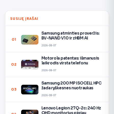
SUSIJĘ ĮRAŠAI
Samsung atminties proveržis:
BV-NAND V10 ir zHBM AI
01
2026-08-07
Motorola patentas: išmanusis
laikrodis virsta telefonu
02
2026-08-07
Samsung 200 MP ISOCELL HPC
žada ryškesnes nuotraukas
03
2026-08-07
Lenovo Legion 27Q-2c: 240 Hz
QHD monitorius pigiau