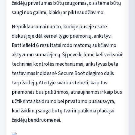
žaidėjų privatumas būtų saugomas, o sistema būtų
saugi nuo galimų klaidų ar piktnaudžiavimo.
Nepriklausomai nuo to, kurioje pusėje esate
diskusijoje dėl kernel lygio priemonių, ankstyvi
Battlefield 6 rezultatai rodo matomą sukčiavimo
aktyvumo sumažėjimą. Šį poveikį lėmė keli veiksniai:
techniniai kontrolės mechanizmai, ankstyvas beta
testavimas ir didesnė Secure Boot diegimo dalis
tarp žaidėjų. Ateityje svarbu stebėti, kaip tos
priemonės bus prižiūrimos, atnaujinamos ir kaip bus
užtikrinta skaidrumo bei privatumo pusiausvyra,
kad žaidimų sauga būtų tvari ir patikima plačiajai
žaidėjų bendruomenei.