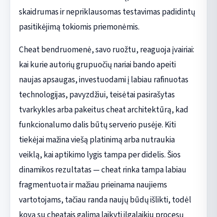
skaidrumas ir nepriklausomas testavimas padidintų
pasitikėjimą tokiomis priemonėmis.
Cheat bendruomenė, savo ruožtu, reaguoja įvairiai:
kai kurie autorių grupuočių nariai bando apeiti
naujas apsaugas, investuodami į labiau rafinuotas
technologijas, pavyzdžiui, teisėtai pasirašytas
tvarkykles arba pakeitus cheat architektūrą, kad
funkcionalumo dalis būtų serverio pusėje. Kiti
tiekėjai mažina viešą platinimą arba nutraukia
veiklą, kai aptikimo lygis tampa per didelis. Šios
dinamikos rezultatas — cheat rinka tampa labiau
fragmentuota ir mažiau prieinama naujiems
vartotojams, tačiau randa naujų būdų išlikti, todėl
kovą su cheatais galima laikyti ilgalaikiu procesų