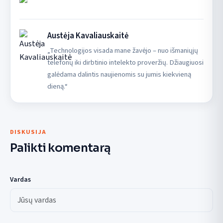
Austėja Kavaliauskaitė
„Technologijos visada mane žavėjo – nuo išmaniųjų
telefonų iki dirbtinio intelekto proveržių. Džiaugiuosi
galėdama dalintis naujienomis su jumis kiekvieną
dieną.“
DISKUSIJA
Palikti komentarą
Vardas