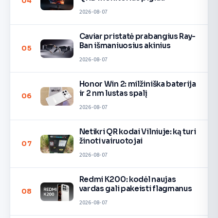
04
2026-08-07
Caviar pristatė prabangius Ray-
Ban išmaniuosius akinius
05
2026-08-07
Honor Win 2: milžiniška baterija
ir 2 nm lustas spalį
06
2026-08-07
Netikri QR kodai Vilniuje: ką turi
žinoti vairuotojai
07
2026-08-07
Redmi K200: kodėl naujas
vardas gali pakeisti flagmanus
08
2026-08-07