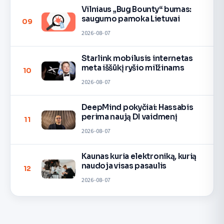
Vilniaus „Bug Bounty“ bumas:
saugumo pamoka Lietuvai
09
2026-08-07
Starlink mobilusis internetas
meta iššūkį ryšio milžinams
10
2026-08-07
DeepMind pokyčiai: Hassabis
perima naują DI vaidmenį
11
2026-08-07
Kaunas kuria elektroniką, kurią
naudoja visas pasaulis
12
2026-08-07