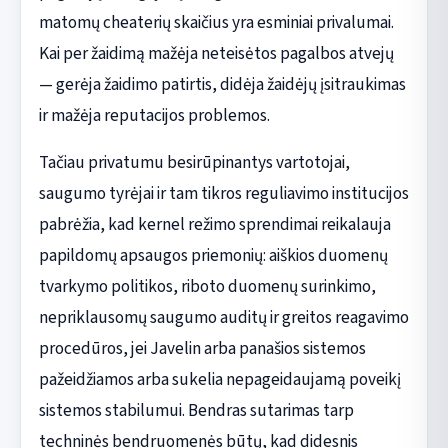
matomų cheaterių skaičius yra esminiai privalumai.
Kai per žaidimą mažėja neteisėtos pagalbos atvejų
— gerėja žaidimo patirtis, didėja žaidėjų įsitraukimas
ir mažėja reputacijos problemos.
Tačiau privatumu besirūpinantys vartotojai,
saugumo tyrėjai ir tam tikros reguliavimo institucijos
pabrėžia, kad kernel režimo sprendimai reikalauja
papildomų apsaugos priemonių: aiškios duomenų
tvarkymo politikos, riboto duomenų surinkimo,
nepriklausomų saugumo auditų ir greitos reagavimo
procedūros, jei Javelin arba panašios sistemos
pažeidžiamos arba sukelia nepageidaujamą poveikį
sistemos stabilumui. Bendras sutarimas tarp
techninės bendruomenės būtų, kad didesnis