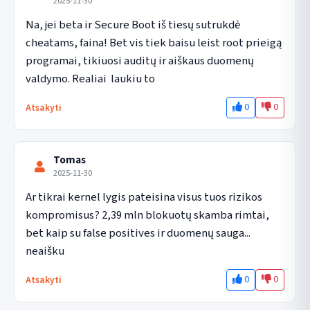
2025-11-30
Na, jei beta ir Secure Boot iš tiesų sutrukdė 
cheatams, faina! Bet vis tiek baisu leist root prieigą 
programai, tikiuosi auditų ir aiškaus duomenų 
valdymo. Realiai  laukiu to
0
0
Atsakyti
Tomas
2025-11-30
Ar tikrai kernel lygis pateisina visus tuos rizikos 
kompromisus? 2,39 mln blokuotų skamba rimtai, 
bet kaip su false positives ir duomenų sauga... 
neaišku
0
0
Atsakyti