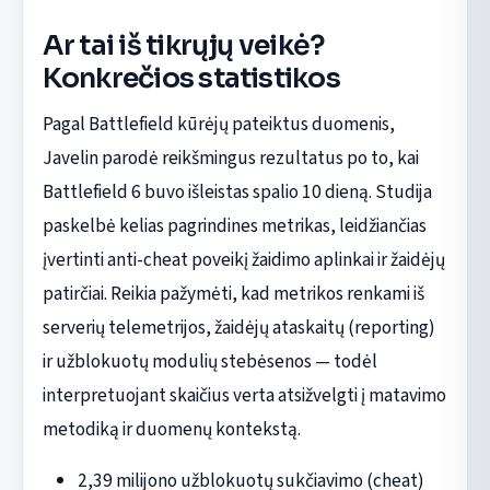
Ar tai iš tikrųjų veikė?
Konkrečios statistikos
Pagal Battlefield kūrėjų pateiktus duomenis,
Javelin parodė reikšmingus rezultatus po to, kai
Battlefield 6 buvo išleistas spalio 10 dieną. Studija
paskelbė kelias pagrindines metrikas, leidžiančias
įvertinti anti-cheat poveikį žaidimo aplinkai ir žaidėjų
patirčiai. Reikia pažymėti, kad metrikos renkami iš
serverių telemetrijos, žaidėjų ataskaitų (reporting)
ir užblokuotų modulių stebėsenos — todėl
interpretuojant skaičius verta atsižvelgti į matavimo
metodiką ir duomenų kontekstą.
2,39 milijono užblokuotų sukčiavimo (cheat)