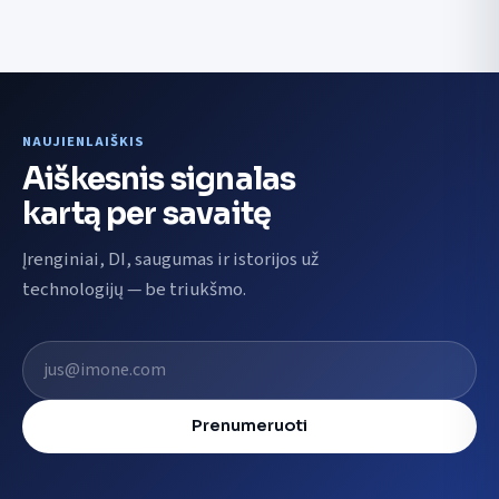
NAUJIENLAIŠKIS
Aiškesnis signalas
kartą per savaitę
Įrenginiai, DI, saugumas ir istorijos už
technologijų — be triukšmo.
El. pašto adresas
Prenumeruoti