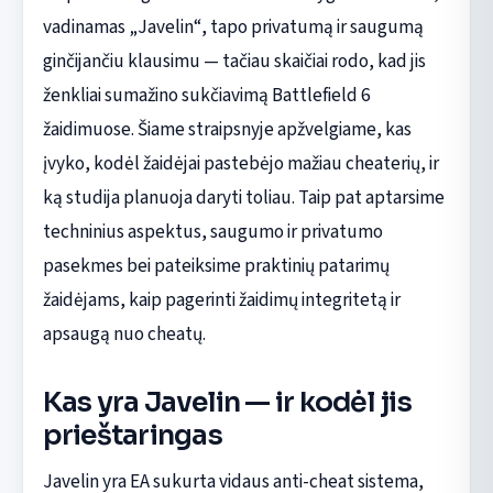
vadinamas „Javelin“, tapo privatumą ir saugumą
ginčijančiu klausimu — tačiau skaičiai rodo, kad jis
ženkliai sumažino sukčiavimą Battlefield 6
žaidimuose. Šiame straipsnyje apžvelgiame, kas
įvyko, kodėl žaidėjai pastebėjo mažiau cheaterių, ir
ką studija planuoja daryti toliau. Taip pat aptarsime
techninius aspektus, saugumo ir privatumo
pasekmes bei pateiksime praktinių patarimų
žaidėjams, kaip pagerinti žaidimų integritetą ir
apsaugą nuo cheatų.
Kas yra Javelin — ir kodėl jis
prieštaringas
Javelin yra EA sukurta vidaus anti-cheat sistema,