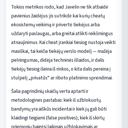
Tokios metrikos rodo, kad Javelin ne tik atbaidė
pavienius žaidėjus: jis sutrikdė kai kurių cheatų
ekosistemų veikimą ir privertė tiekėjus arba
uždaryti paslaugas, arba greitai atlikti reikšmingus
atnaujinimus. Kai cheat įrankiai tiesiog nustoja veikti
masiškai, tai keičia tiekėjų verslo modelį — mažėja
pelningumas, didėja techninės išlaidos, ir dalis
tiekėjų tiesiog išeina iš rinkos, o kita dalis pereina į
stulpelį „privatūs“ ar riboto platinimo sprendimai.
Šalia pagrindinių skaičių verta aptarti ir
metodologines pastabas: kiek iš užblokuotų
bandymų yra aiškūs incidentai ir kiek jų gali būti
klaidingi teigiami (false positives); kiek iš skirtų
priemonių baigėsi laikinais užblokavimais ar