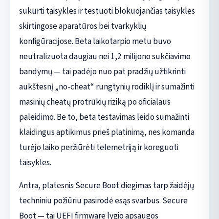
sukurti taisykles ir testuoti blokuojančias taisykles
skirtingose aparatūros bei tvarkyklių
konfigūracijose. Beta laikotarpio metu buvo
neutralizuota daugiau nei 1,2 milijono sukčiavimo
bandymų — tai padėjo nuo pat pradžių užtikrinti
aukštesnį „no-cheat“ rungtynių rodiklį ir sumažinti
masinių cheatų protrūkių riziką po oficialaus
paleidimo. Be to, beta testavimas leido sumažinti
klaidingus aptikimus prieš platinimą, nes komanda
turėjo laiko peržiūrėti telemetriją ir koreguoti
taisykles.
Antra, platesnis Secure Boot diegimas tarp žaidėjų
techniniu požiūriu pasirodė esąs svarbus. Secure
Boot — tai UEFI firmware lygio apsaugos