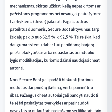
mechanizmas, skirtas užkirsti kelią nepaskirtoms ar
pažeistoms programoms bei nesaugiai pasirašytoms
tvarkyklėms (driver) įsikrauti. Pagal studijos
pateiktus duomenis, Secure Boot aktyvumas tarp
žaidėjų pakilo nuo 62,5 % iki 92,5 %. Tai reiškia, kad
dauguma sistemų dabar turi papildomą barjerą
prieš nekokybiškas arba nepaskirtas branduolio
lygio modifikacijas, kuriomis dažnai naudojasi cheat
autoriai.
Nors Secure Boot gali padėti blokuoti įtartinus
modulius dar prieš jų įkėlimą, verta paminėti jo
ribas. Pažangūs cheat autoriai gali bandyti naudoti
teisėtai pasirašytas tvarkykles ar pasinaudoti
pavogtais ar nulaužtais pasirašymo sertifikatais; taip