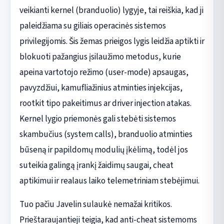
veikianti kernel (branduolio) lygyje, tai reiškia, kad ji
paleidžiama su giliais operacinės sistemos
privilegijomis. Šis žemas prieigos lygis leidžia aptikti ir
blokuoti pažangius įsilaužimo metodus, kurie
apeina vartotojo režimo (user-mode) apsaugas,
pavyzdžiui, kamufliažinius atminties injekcijas,
rootkit tipo pakeitimus ar driver injection atakas.
Kernel lygio priemonės gali stebėti sistemos
skambučius (system calls), branduolio atminties
būseną ir papildomų modulių įkėlimą, todėl jos
suteikia galingą įrankį žaidimų saugai, cheat
aptikimui ir realaus laiko telemetriniam stebėjimui.
Tuo pačiu Javelin sulaukė nemažai kritikos.
Prieštaraujantieji teigia, kad anti-cheat sistemoms