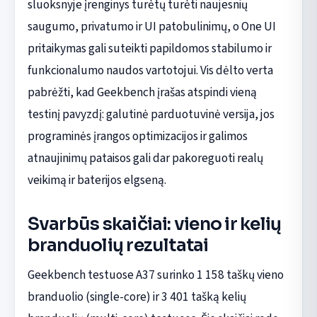
sluoksnyje įrenginys turėtų turėti naujesnių
saugumo, privatumo ir UI patobulinimų, o One UI
pritaikymas gali suteikti papildomos stabilumo ir
funkcionalumo naudos vartotojui. Vis dėlto verta
pabrėžti, kad Geekbench įrašas atspindi vieną
testinį pavyzdį: galutinė parduotuvinė versija, jos
programinės įrangos optimizacijos ir galimos
atnaujinimų pataisos gali dar pakoreguoti realų
veikimą ir baterijos elgseną.
Svarbūs skaičiai: vieno ir kelių
branduolių rezultatai
Geekbench testuose A37 surinko 1 158 taškų vieno
branduolio (single-core) ir 3 401 tašką kelių