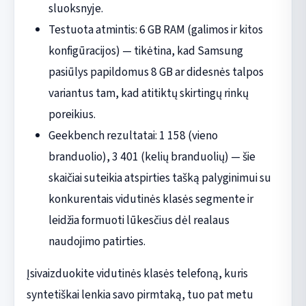
sluoksnyje.
Testuota atmintis: 6 GB RAM (galimos ir kitos
konfigūracijos) — tikėtina, kad Samsung
pasiūlys papildomus 8 GB ar didesnės talpos
variantus tam, kad atitiktų skirtingų rinkų
poreikius.
Geekbench rezultatai: 1 158 (vieno
branduolio), 3 401 (kelių branduolių) — šie
skaičiai suteikia atspirties tašką palyginimui su
konkurentais vidutinės klasės segmente ir
leidžia formuoti lūkesčius dėl realaus
naudojimo patirties.
Įsivaizduokite vidutinės klasės telefoną, kuris
syntetiškai lenkia savo pirmtaką, tuo pat metu