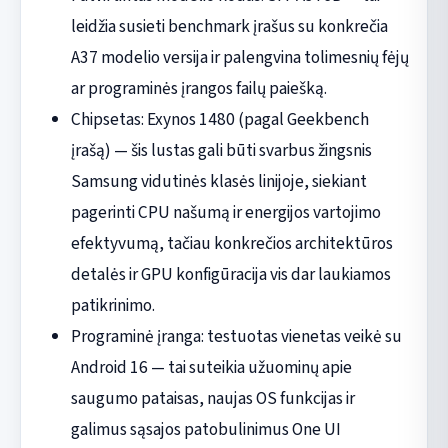
leidžia susieti benchmark įrašus su konkrečia
A37 modelio versija ir palengvina tolimesnių fėjų
ar programinės įrangos failų paiešką.
Chipsetas: Exynos 1480 (pagal Geekbench
įrašą) — šis lustas gali būti svarbus žingsnis
Samsung vidutinės klasės linijoje, siekiant
pagerinti CPU našumą ir energijos vartojimo
efektyvumą, tačiau konkrečios architektūros
detalės ir GPU konfigūracija vis dar laukiamos
patikrinimo.
Programinė įranga: testuotas vienetas veikė su
Android 16 — tai suteikia užuominų apie
saugumo pataisas, naujas OS funkcijas ir
galimus sąsajos patobulinimus One UI