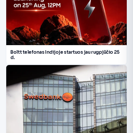
Boltt telefonas Indijoje startuos jau rugpjūčio 25
d.