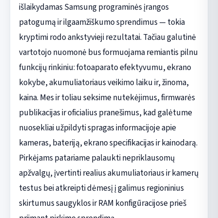
išlaikydamas Samsung programinės įrangos
patogumą ir ilgaamžiškumo sprendimus — tokia
kryptimi rodo ankstyvieji rezultatai. Tačiau galutinė
vartotojo nuomonė bus formuojama remiantis pilnu
funkcijų rinkiniu: fotoaparato efektyvumu, ekrano
kokybe, akumuliatoriaus veikimo laiku ir, žinoma,
kaina. Mes ir toliau seksime nutekėjimus, firmwarės
publikacijas ir oficialius pranešimus, kad galėtume
nuosekliai užpildyti spragas informacijoje apie
kameras, bateriją, ekrano specifikacijas ir kainodarą.
Pirkėjams patariame palaukti nepriklausomų
apžvalgų, įvertinti realius akumuliatoriaus ir kamerų
testus bei atkreipti dėmesį į galimus regioninius
skirtumus saugyklos ir RAM konfigūracijose prieš