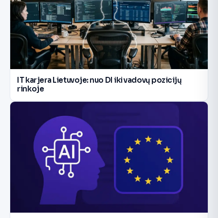
IT karjera Lietuvoje: nuo DI iki vadovų pozicijų
rinkoje