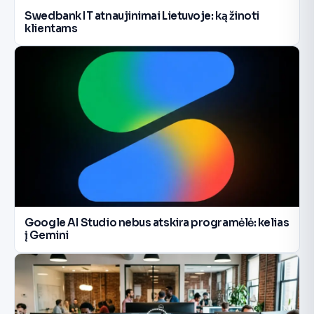
Swedbank IT atnaujinimai Lietuvoje: ką žinoti
klientams
Google AI Studio nebus atskira programėlė: kelias
į Gemini