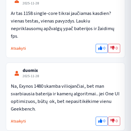
2025-11-28
Ar tas 1158 single-core tikrai jaučiamas kasdien? 
vienas testas, vienas pavyzdys. Laukiu 
nepriklausomų apžvalgų ypač baterijos ir žaidimų 
fps.
0
0
Atsakyti
duomix
2025-11-28
Na, Exynos 1480 skamba viliojančiai, bet man 
svarbiausia baterija ir kamerų algoritmai... jei One UI 
optimizuos, būtų  ok, bet nepasitikėkime vienu 
Geekbench.
0
0
Atsakyti