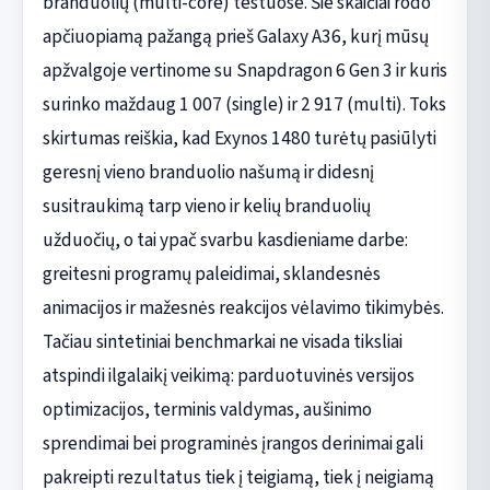
branduolių (multi-core) testuose. Šie skaičiai rodo
apčiuopiamą pažangą prieš Galaxy A36, kurį mūsų
apžvalgoje vertinome su Snapdragon 6 Gen 3 ir kuris
surinko maždaug 1 007 (single) ir 2 917 (multi). Toks
skirtumas reiškia, kad Exynos 1480 turėtų pasiūlyti
geresnį vieno branduolio našumą ir didesnį
susitraukimą tarp vieno ir kelių branduolių
užduočių, o tai ypač svarbu kasdieniame darbe:
greitesni programų paleidimai, sklandesnės
animacijos ir mažesnės reakcijos vėlavimo tikimybės.
Tačiau sintetiniai benchmarkai ne visada tiksliai
atspindi ilgalaikį veikimą: parduotuvinės versijos
optimizacijos, terminis valdymas, aušinimo
sprendimai bei programinės įrangos derinimai gali
pakreipti rezultatus tiek į teigiamą, tiek į neigiamą