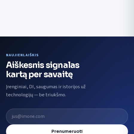
NAUJIENLAIŠKIS
Aiškesnis signalas
kartą per savaitę
Įrenginiai, DI, saugumas ir istorijos už
technologijų — be triukšmo.
El. pašto adresas
Prenumeruoti