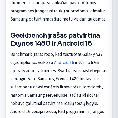
duomenų sutampa su anksčiau pastebėtomis
programinės įrangos ištraukų nuorodomis, oficialus
Samsung patvirtinimas šiuo metu vis dar laukiamas.
Geekbench įrašas patvirtina
Exynos 1480 ir Android 16
Benchmark įrašas rodo, kad testuotas Galaxy A37
egzempliorius veikė su
Android 16
ir turėjo 6 GB
operatyviosios atminties. Svarbiausias pastebėjimas
– įrenginį varo Samsung Exynos 1480 lustas, kas
sutampa su ankstesnėmis firmwarės nuorodomis,
rastomis Samsung serveriuose, tačiau iki šiol tai
nebuvo galutinai patvirtinta realių testų lygyje.
Android 16 versija reiškia, kad programinės įrangos