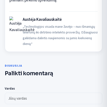
priimant pirkimo sprendimą.
Austėja Kavaliauskaitė
„Technologijos visada mane žavėjo – nuo išmaniųjų
telefonų iki dirbtinio intelekto proveržių. Džiaugiuosi
galėdama dalintis naujienomis su jumis kiekvieną
dieną.“
DISKUSIJA
Palikti komentarą
Vardas