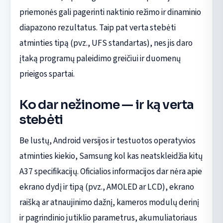
priemonės gali pagerinti naktinio režimo ir dinaminio
diapazono rezultatus. Taip pat verta stebėti
atminties tipą (pvz., UFS standartas), nes jis daro
įtaką programų paleidimo greičiui ir duomenų
prieigos spartai.
Ko dar nežinome — ir ką verta
stebėti
Be lustų, Android versijos ir testuotos operatyvios
atminties kiekio, Samsung kol kas neatskleidžia kitų
A37 specifikacijų. Oficialios informacijos dar nėra apie
ekrano dydį ir tipą (pvz., AMOLED ar LCD), ekrano
raišką ar atnaujinimo dažnį, kameros modulų derinį
ir pagrindinio jutiklio parametrus, akumuliatoriaus