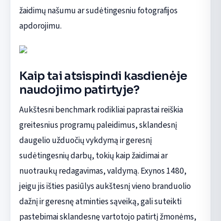
žaidimų našumu ar sudėtingesniu fotografijos
apdorojimu.
Kaip tai atsispindi kasdienėje
naudojimo patirtyje?
Aukštesni benchmark rodikliai paprastai reiškia
greitesnius programų paleidimus, sklandesnį
daugelio užduočių vykdymą ir geresnį
sudėtingesnių darbų, tokių kaip žaidimai ar
nuotraukų redagavimas, valdymą. Exynos 1480,
jeigu jis išties pasiūlys aukštesnį vieno branduolio
dažnį ir geresnę atminties sąveiką, gali suteikti
pastebimai sklandesnę vartotojo patirtį žmonėms,