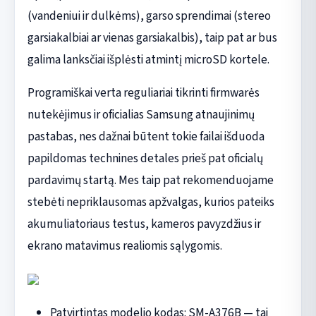
(vandeniui ir dulkėms), garso sprendimai (stereo
garsiakalbiai ar vienas garsiakalbis), taip pat ar bus
galima lanksčiai išplėsti atmintį microSD kortele.
Programiškai verta reguliariai tikrinti firmwarės
nutekėjimus ir oficialias Samsung atnaujinimų
pastabas, nes dažnai būtent tokie failai išduoda
papildomas technines detales prieš pat oficialų
pardavimų startą. Mes taip pat rekomenduojame
stebėti nepriklausomas apžvalgas, kurios pateiks
akumuliatoriaus testus, kameros pavyzdžius ir
ekrano matavimus realiomis sąlygomis.
Patvirtintas modelio kodas: SM-A376B — tai