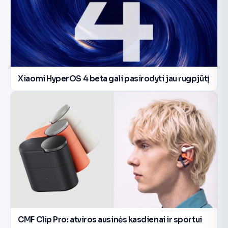
Xiaomi HyperOS 4 beta gali pasirodyti jau rugpjūtį
CMF Clip Pro: atviros ausinės kasdienai ir sportui