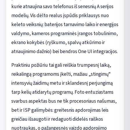
kurie atnaujina savo telefonus iš senesnių A serijos
modelių. Vis dėlto realus įspūdis priklausys nuo
keleto veiksnių: baterijos tarnavimo laiko ir energijos
valdymo, kameros programinės įrangos tobulinimo,
ekrano kokybės (ryškumo, spalvų atkūrimo ir
atnaujinimo dažnio) bei bendros One UI integracijos.
Praktiniu požiūriu tai gali reiškia trumpesnį laiką,
reikalingą programoms įkelti, mažiau „stingimų“
intensyvių žaidimų metu ir sklandesnį perjungimą
tarp kelių atidarytų programų. Foto entuziastams
svarbus aspektas bus ne tik procesoriaus našumas,
bet ir ISP galimybės: greitesnis apdorojimas leis
greičiau išsaugoti ir redaguoti didelės raiškos
nuotraukas, o pažangesnės vaizdo apdorojimo