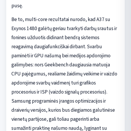
pusę.
Be to, multi-core rezultatai nurodo, kad A37 su
Exynos 1480 galėtų geriau tvarkyti darbų srautus ir
fonines užduotis didinant bendrą sistemos
reagavimą daugiafunkciškai dirbant. Svarbu
paminėti ir GPU našumą bei medijos apdorojimo
galimybes: nors Geekbench daugiausia matuoja
CPU pajėgumus, realiame žaidimų veikime ir vaizdo
apdorojime svarbų vaidmenį turi grafikos
procesorius ir ISP (vaizdo signalų procesorius).
Samsung programinės įrangos optimizacijos ir
draiverių versijos, kurios bus diegiamos galutinėse
vienetų partijose, gali toliau pagerinti arba
sumažinti praktinę našumo naudą, lyginant su