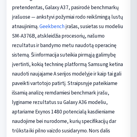
pretendentas, Galaxy A37, pasirodė benchmarkų
įrašuose — ankstyvi požymiai rodo reikšmingą lustų
atnaujinimą.
Geekbench
įrašas, susietas su modeliu
SM-A376B, atskleidžia procesorių, našumo
rezultatus ir bandymo metu naudotą operacinę
sistemą. Ši informacija suteikia pirmąją galimybę
įvertinti, kokią techninę platformą Samsung ketina
naudoti naujajame A serijos modelyje ir kaip tai gali
paveikti vartotojo patirtį. Straipsnyje pateikiame
išsamią analizę remdamiesi benchmark įrašu,
lyginame rezultatus su Galaxy A36 modeliu,
aptariame Exynos 1480 potencialą kasdieniame
naudojime bei nurodome, kurių specifikacijų dar
trūksta iki pilno vaizdo susidarymo. Nors dalis