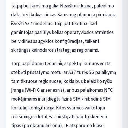
talpą bei įkrovimo galia. Neaišku ir kaina, paleidimo
data bei į kokias rinkas Samsung planuoja pirmiausia
išvežti A37 modelius. Taip pat tikėtina, kad
gamintojas pasiūlys kelias operatyviosios atminties
bei vidinės saugyklos konfigūracijas, taikant
skirtingas kainodaros strategijas regionams.
Tarp papildomų techninių aspektų, kuriuos verta
stebėti pristatymo metu: ar A37 turės 5G palaikymą
tam tikruose regionuose, kokia bus belaidžio ryšio
įranga (Wi‑Fi 6 ar senesnis), ar bus palaikomas NFC
mokėjimams ir ar įdiegta fizinė SIM / hibridinė SIM
kortelių konfigūracija. Kitos svarbios vartotojui
reikšmingos detalės – pirštų atspaudų skenerio
tipas (po ekranu ar šonu), IP atsparumo klasė