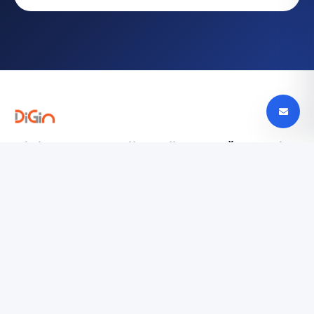
Digin - Technologijų naujienos, apžvalgos ir
tendencijos Lietuvoje
digin.lt – naujausios technologijų naujienos, išsamios
apžvalgos, įrenginių testai ir AI, mobilieji telefonai,
automobilių technologijos ir dar daugiau.
TYRINĖTI
Paslaugų teikimo sąlygos
Privatumo politika