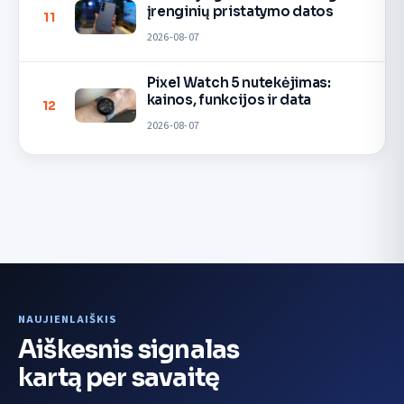
įrenginių pristatymo datos
11
2026-08-07
Pixel Watch 5 nutekėjimas:
kainos, funkcijos ir data
12
2026-08-07
NAUJIENLAIŠKIS
Aiškesnis signalas
kartą per savaitę