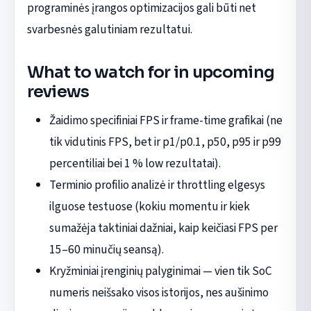
programinės įrangos optimizacijos gali būti net
svarbesnės galutiniam rezultatui.
What to watch for in upcoming
reviews
Žaidimo specifiniai FPS ir frame-time grafikai (ne
tik vidutinis FPS, bet ir p1/p0.1, p50, p95 ir p99
percentiliai bei 1 % low rezultatai).
Terminio profilio analizė ir throttling elgesys
ilguose testuose (kokiu momentu ir kiek
sumažėja taktiniai dažniai, kaip keičiasi FPS per
15–60 minučių seansą).
Kryžminiai įrenginių palyginimai — vien tik SoC
numeris neišsako visos istorijos, nes aušinimo