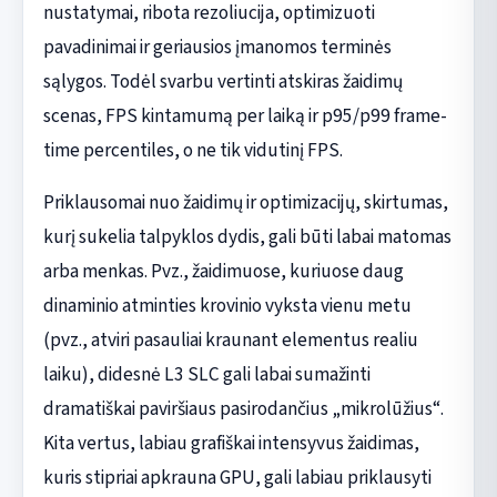
nustatymai, ribota rezoliucija, optimizuoti
pavadinimai ir geriausios įmanomos terminės
sąlygos. Todėl svarbu vertinti atskiras žaidimų
scenas, FPS kintamumą per laiką ir p95/p99 frame-
time percentiles, o ne tik vidutinį FPS.
Priklausomai nuo žaidimų ir optimizacijų, skirtumas,
kurį sukelia talpyklos dydis, gali būti labai matomas
arba menkas. Pvz., žaidimuose, kuriuose daug
dinaminio atminties krovinio vyksta vienu metu
(pvz., atviri pasauliai kraunant elementus realiu
laiku), didesnė L3 SLC gali labai sumažinti
dramatiškai paviršiaus pasirodančius „mikrolūžius“.
Kita vertus, labiau grafiškai intensyvus žaidimas,
kuris stipriai apkrauna GPU, gali labiau priklausyti