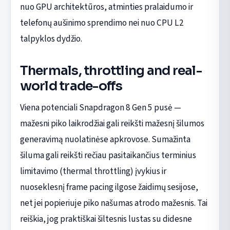
nuo GPU architektūros, atminties pralaidumo ir
telefonų aušinimo sprendimo nei nuo CPU L2
talpyklos dydžio.
Thermals, throttling and real-
world trade-offs
Viena potenciali Snapdragon 8 Gen 5 pusė —
mažesni piko laikrodžiai gali reikšti mažesnį šilumos
generavimą nuolatinėse apkrovose. Sumažinta
šiluma gali reikšti rečiau pasitaikančius terminius
limitavimo (thermal throttling) įvykius ir
nuoseklesnį frame pacing ilgose žaidimų sesijose,
net jei popieriuje piko našumas atrodo mažesnis. Tai
reiškia, jog praktiškai šiltesnis lustas su didesne