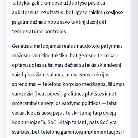
talpykla gali trumpose užduotyse pasiekti
aukštesnius rezultatus, bet ilgose žaidimų sesijose
jis gali ir dažniau riboti savo taktinį dažnį dėl
temperatūros kontrolės.
Geriausiai matuojamas realus naudotojo patyrimas:
mažesnė vidutinė taktika, bet geresnė termika ir
optimizuotas aušinimas dažnai suteikia sklandesnį
vaizdą žaidžiant valandą ar dvi. Konstrukcijos
sprendimai — telefono korpuso medžiagos, šilumos
vamzdžiai (heat pipes), grafitinės plokštės ir net
programinės energijos valdymo politikos — labai
veikia, kiek iš tiesų pajusite skirtumą tarp dviejų
konkuruojančių SoC. Kitaip tariant, pats SoC yra
svarbus, bet telefonų gamintojų implementacijos ir