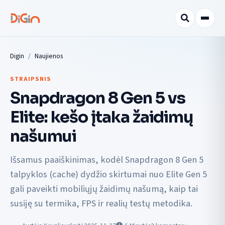
Digin
Naujienos
STRAIPSNIS
Snapdragon 8 Gen 5 vs
Elite: kešo įtaka žaidimų
našumui
Išsamus paaiškinimas, kodėl Snapdragon 8 Gen 5
talpyklos (cache) dydžio skirtumai nuo Elite Gen 5
gali paveikti mobiliųjų žaidimų našumą, kaip tai
susiję su termika, FPS ir realių testų metodika.