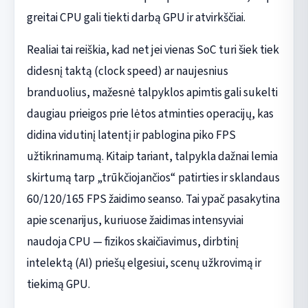
greitai CPU gali tiekti darbą GPU ir atvirkščiai.
Realiai tai reiškia, kad net jei vienas SoC turi šiek tiek
didesnį taktą (clock speed) ar naujesnius
branduolius, mažesnė talpyklos apimtis gali sukelti
daugiau prieigos prie lėtos atminties operacijų, kas
didina vidutinį latentį ir pablogina piko FPS
užtikrinamumą. Kitaip tariant, talpykla dažnai lemia
skirtumą tarp „trūkčiojančios“ patirties ir sklandaus
60/120/165 FPS žaidimo seanso. Tai ypač pasakytina
apie scenarijus, kuriuose žaidimas intensyviai
naudoja CPU — fizikos skaičiavimus, dirbtinį
intelektą (AI) priešų elgesiui, scenų užkrovimą ir
tiekimą GPU.