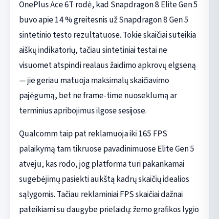
OnePlus Ace 6T rodė, kad Snapdragon 8 Elite Gen 5
buvo apie 14 % greitesnis už Snapdragon 8 Gen 5
sintetinio testo rezultatuose. Tokie skaičiai suteikia
aiškų indikatorių, tačiau sintetiniai testai ne
visuomet atspindi realaus žaidimo apkrovų elgseną
— jie geriau matuoja maksimalų skaičiavimo
pajėgumą, bet ne frame-time nuoseklumą ar
terminius apribojimus ilgose sesijose.
Qualcomm taip pat reklamuoja iki 165 FPS
palaikymą tam tikruose pavadinimuose Elite Gen 5
atveju, kas rodo, jog platforma turi pakankamai
sugebėjimų pasiekti aukštą kadrų skaičių idealios
sąlygomis. Tačiau reklaminiai FPS skaičiai dažnai
pateikiami su daugybe prielaidų: žemo grafikos lygio