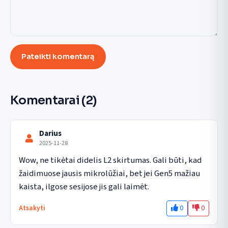
Pateikti komentarą
Komentarai
(2)
Darius
2025-11-28
Wow, ne tikėtai didelis L2 skirtumas. Gali būti, kad 
žaidimuose jausis mikrolūžiai, bet jei Gen5 mažiau 
kaista, ilgose sesijose jis gali laimėt.
0
0
Atsakyti