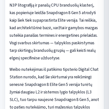
N3P litografiją ir panašų CPU branduolių klasterį,
kas popieriuje leidžia Snapdragon 8 Gen 5 atrodyti
kaip šiek tiek supaprastinta Elite versija. Tai reiškia,
kad architektūrinė bazė, varžtai ir gamybos mazgas
suteikia panašias termines ir energetines prielaidas.
Visgi svarbus skirtumas — talpyklos paskirstymas
tarp skirtingų branduolių grupių — gali keisti realų
elgesį specifinėse užduotyse.
Weibo nutekėjimas iš patikimo tipsterio Digital Chat
Station nurodo, kad šie skirtumai yra reikšmingi:
senesnė Snapdragon 8 Elite Gen 5 versija turėtų
žymiai daugiau L2 ir sistemos lygio talpyklos (L3
SLC), tuo tarpu naujesnė Snapdragon 8 Gen 5, anot
to paties nutekėjimo, turi mažesnius talpyklos