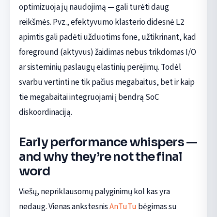
optimizuoja jų naudojimą — gali turėti daug
reikšmės. Pvz., efektyvumo klasterio didesnė L2
apimtis gali padėti užduotims fone, užtikrinant, kad
foreground (aktyvus) žaidimas nebus trikdomas I/O
ar sisteminių paslaugų elastinių perėjimų. Todėl
svarbu vertinti ne tik pačius megabaitus, bet ir kaip
tie megabaitai integruojami į bendrą SoC
diskoordinaciją.
Early performance whispers —
and why they’re not the final
word
Viešų, nepriklausomų palyginimų kol kas yra
nedaug. Vienas ankstesnis
AnTuTu
bėgimas su