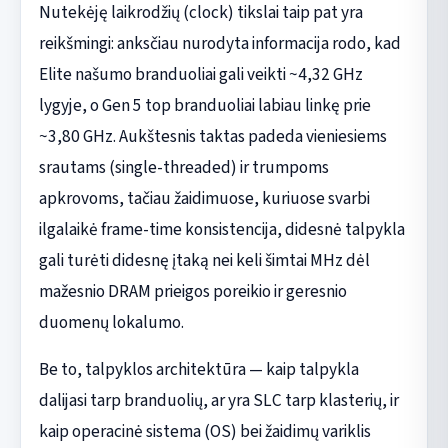
Nutekėję laikrodžių (clock) tikslai taip pat yra
reikšmingi: anksčiau nurodyta informacija rodo, kad
Elite našumo branduoliai gali veikti ~4,32 GHz
lygyje, o Gen 5 top branduoliai labiau linkę prie
~3,80 GHz. Aukštesnis taktas padeda vieniesiems
srautams (single-threaded) ir trumpoms
apkrovoms, tačiau žaidimuose, kuriuose svarbi
ilgalaikė frame-time konsistencija, didesnė talpykla
gali turėti didesnę įtaką nei keli šimtai MHz dėl
mažesnio DRAM prieigos poreikio ir geresnio
duomenų lokalumo.
Be to, talpyklos architektūra — kaip talpykla
dalijasi tarp branduolių, ar yra SLC tarp klasterių, ir
kaip operacinė sistema (OS) bei žaidimų variklis