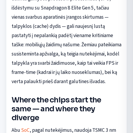
išdėstymu su Snapdragon 8 Elite Gen 5, tačiau
vienas svarbus aparatinės įrangos skirtumas —
talpyklos (cache) dydis — gali naujesnį lustą
pastatyti į nepalankią padėtį viename kritiniame
taške: mobiliųjų žaidimų našume. Žemiau pateikiama
susisteminta apžvalga, ką teigia nutekėjimai, kodėl
talpykla yra svarbi žaidimuose, kaip tai veikia FPS ir
frame-time (kadrai ir jų laiko nuoseklumas), bei ką
verta palaukti prieš darant galutines išvadas.
Where the chips start the
same — and where they
diverge
Abu
SoC
, pagal nutekėjimus, naudoja TSMC 3 nm