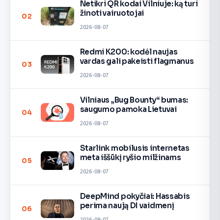
Netikri QR kodai Vilniuje: ką turi
žinoti vairuotojai
02
2026-08-07
Redmi K200: kodėl naujas
vardas gali pakeisti flagmanus
03
2026-08-07
Vilniaus „Bug Bounty“ bumas:
saugumo pamoka Lietuvai
04
2026-08-07
Starlink mobilusis internetas
meta iššūkį ryšio milžinams
05
2026-08-07
DeepMind pokyčiai: Hassabis
perima naują DI vaidmenį
06
2026-08-07