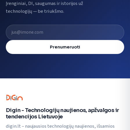
Įrenginiai, DI, saugumas ir istorijos už
technologijų — be triukšmo.
El. pašto adresas
Prenumeruoti
Digin - Technologijų naujienos, apžvalgos ir
tendencijos Lietuvoje
digin.lt – naujausios technologijų naujienos, išsamios