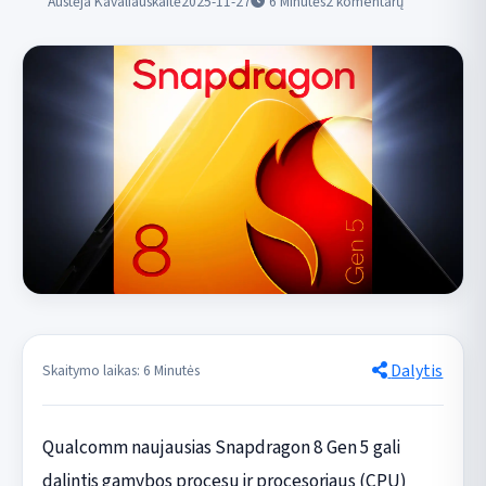
Austėja Kavaliauskaitė
2025-11-27
6
Minutės
2 komentarų
Dalytis
Skaitymo laikas: 6 Minutės
Qualcomm naujausias Snapdragon 8 Gen 5 gali
dalintis gamybos procesu ir procesoriaus (CPU)