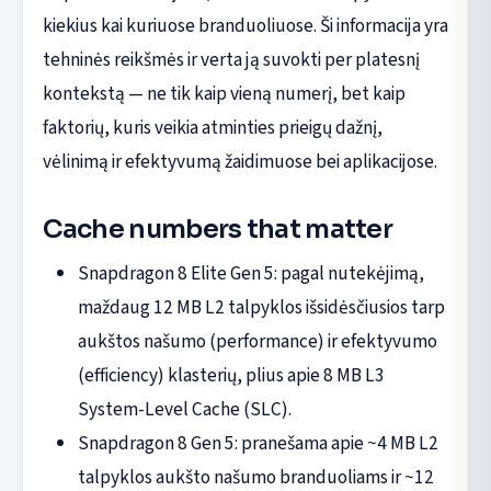
kiekius kai kuriuose branduoliuose. Ši informacija yra
tehninės reikšmės ir verta ją suvokti per platesnį
kontekstą — ne tik kaip vieną numerį, bet kaip
faktorių, kuris veikia atminties prieigų dažnį,
vėlinimą ir efektyvumą žaidimuose bei aplikacijose.
Cache numbers that matter
Snapdragon 8 Elite Gen 5: pagal nutekėjimą,
maždaug 12 MB L2 talpyklos išsidėsčiusios tarp
aukštos našumo (performance) ir efektyvumo
(efficiency) klasterių, plius apie 8 MB L3
System-Level Cache (SLC).
Snapdragon 8 Gen 5: pranešama apie ~4 MB L2
talpyklos aukšto našumo branduoliams ir ~12