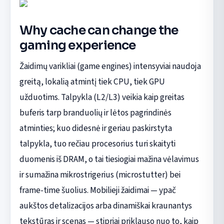
Why cache can change the
gaming experience
Žaidimų varikliai (game engines) intensyviai naudoja
greitą, lokalią atmintį tiek CPU, tiek GPU
užduotims. Talpykla (L2/L3) veikia kaip greitas
buferis tarp branduolių ir lėtos pagrindinės
atminties; kuo didesnė ir geriau paskirstyta
talpykla, tuo rečiau procesorius turi skaityti
duomenis iš DRAM, o tai tiesiogiai mažina vėlavimus
ir sumažina mikrostrigerius (microstutter) bei
frame-time šuolius. Mobilieji žaidimai — ypač
aukštos detalizacijos arba dinamiškai kraunantys
tekstūras ir scenas — stipriai priklauso nuo to, kaip