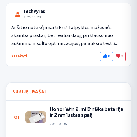
techvyras
2025-11-28
Ar šitie nutekėjimai tikri? Talpyklos mažesnės 
skamba prastai, bet realiai daug priklauso nuo 
aušinimo ir softo optimizacijos, palauksiu testų...
0
0
Atsakyti
SUSIJĘ ĮRAŠAI
Honor Win 2: milžiniška baterija
ir 2 nm lustas spalį
01
2026-08-07