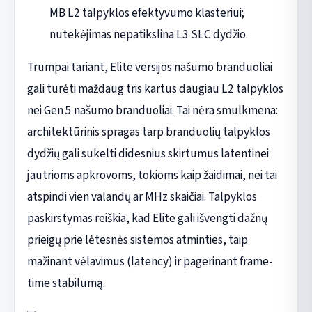
MB L2 talpyklos efektyvumo klasteriui;
nutekėjimas nepatikslina L3 SLC dydžio.
Trumpai tariant, Elite versijos našumo branduoliai
gali turėti maždaug tris kartus daugiau L2 talpyklos
nei Gen 5 našumo branduoliai. Tai nėra smulkmena:
architektūrinis spragas tarp branduolių talpyklos
dydžių gali sukelti didesnius skirtumus latentinei
jautrioms apkrovoms, tokioms kaip žaidimai, nei tai
atspindi vien valandų ar MHz skaičiai. Talpyklos
paskirstymas reiškia, kad Elite gali išvengti dažnų
prieigų prie lėtesnės sistemos atminties, taip
mažinant vėlavimus (latency) ir pagerinant frame-
time stabilumą.