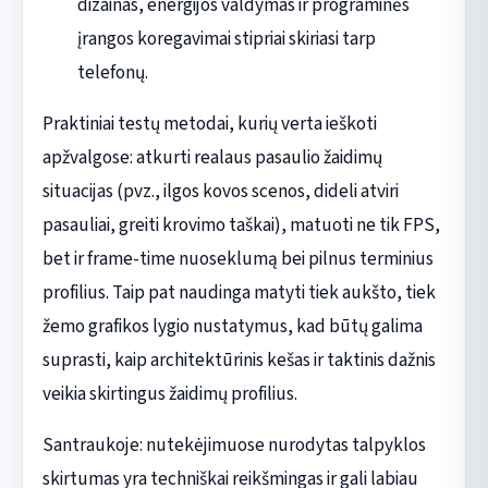
dizainas, energijos valdymas ir programinės
įrangos koregavimai stipriai skiriasi tarp
telefonų.
Praktiniai testų metodai, kurių verta ieškoti
apžvalgose: atkurti realaus pasaulio žaidimų
situacijas (pvz., ilgos kovos scenos, dideli atviri
pasauliai, greiti krovimo taškai), matuoti ne tik FPS,
bet ir frame-time nuoseklumą bei pilnus terminius
profilius. Taip pat naudinga matyti tiek aukšto, tiek
žemo grafikos lygio nustatymus, kad būtų galima
suprasti, kaip architektūrinis kešas ir taktinis dažnis
veikia skirtingus žaidimų profilius.
Santraukoje: nutekėjimuose nurodytas talpyklos
skirtumas yra techniškai reikšmingas ir gali labiau