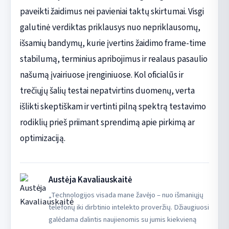
paveikti žaidimus nei pavieniai taktų skirtumai. Visgi
galutinė verdiktas priklausys nuo nepriklausomų,
išsamių bandymų, kurie įvertins žaidimo frame-time
stabilumą, terminius apribojimus ir realaus pasaulio
našumą įvairiuose įrenginiuose. Kol oficialūs ir
trečiųjų šalių testai nepatvirtins duomenų, verta
išlikti skeptiškam ir vertinti pilną spektrą testavimo
rodiklių prieš priimant sprendimą apie pirkimą ar
optimizaciją.
Austėja Kavaliauskaitė
„Technologijos visada mane žavėjo – nuo išmaniųjų
telefonų iki dirbtinio intelekto proveržių. Džiaugiuosi
galėdama dalintis naujienomis su jumis kiekvieną