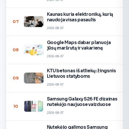
Kaunas kuria elektroniką, kurią
naudoja visas pasaulis
07
2026-08-07
Google Maps dabar planuoja
jūsų maršrutą ir vakarienę
08
2026-08-07
KTU betonas iš atliekų: žingsnis
Lietuvos statyboms
09
2026-08-07
Samsung Galaxy S26 FE dizainas
nutekėjo naujuose vaizduose
10
2026-08-07
Nutekėjo galimos Samsung