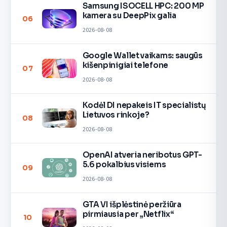
Samsung ISOCELL HPC: 200 MP
kamera su DeepPix galia
06
2026-08-08
Google Wallet vaikams: saugūs
kišenpinigiai telefone
07
2026-08-08
Kodėl DI nepakeis IT specialistų
Lietuvos rinkoje?
08
2026-08-08
OpenAI atveria neribotus GPT-
5.6 pokalbius visiems
09
2026-08-08
GTA VI išplėstinė peržiūra
pirmiausia per „Netflix“
10