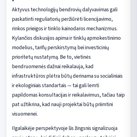
Aktyvus technologijų bendrovių dalyvavimas gali
paskatinti reguliatorių peržiūrėti licencijavimo,
rinkos prieigos ir tinklo kainodaros mechanizmus.
Kylančios diskusijos apima ir tinklų apmokestinimo
modelius, tarifų perskirstymą bei investicinių
prioritetų nustatymą. Be to, vietinės
bendruomenės dažnai reikalauja, kad
infrastruktūros plėtra būtų derinama su socialiniais
ir ekologiniais standartais — tai gali lemti
papildomas konsultacijas ir reikalavimus, tačiau taip
pat užtikrina, kad nauji projektai būtų priimtini
visuomenei.
Ilgalaikėje perspektyvoje šis žingsnis signalizuoja