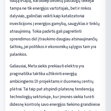
naują etapą, kai didieji debesų paslaugų teikėjai
tampa ne tik energijos vartotojais, bet ir rinkos
dalyviais, galinčiais veikti kaip katalizatoriai
investicijoms į energijos gamybą, saugyklas ir tinklų
atnaujinimą. Tokia padėtis gali pagreitinti
sprendimus dėl įtraukimo daugiau atsinaujinančių
šaltinių, jei politikos ir ekonomikų sąlygos tam yra
palankios.
Galiausiai, Meta siekis prekiauti elektra yra
pragmatiška taktika užtikrinti energiją
ambicingiems DI projektams ir duomenų centrų
plėtrai. Tai taip pat atspindi platesnę tendenciją
technologijų sektoriuje, kur įmonės siekia turėti
didesnę kontrolę savo energijos tiekimo grandinėse