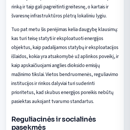
rinką ir taip gali pagreitinti greitesnę, o kartais ir
švaresnę infrastruktūros plėtrą lokaliniu lygiu.
Tuo pat metu šis perėjimas kelia daugybę klausimų:
kas turi teisę statyti ir eksploatuoti energijos
objektus, kaip padalijamos statybų ir eksploatacijos
išlaidos, kokia yra atsakomybė už aplinkos poveikį, ir
kaip apskaičiuojami anglies dioksido emisijų
mažinimo tikslai. Vietos bendruomenės, reguliavimo
institucijos ir rinkos dalyviai turi suderinti
prioritetus, kad skubus energijos poreikis nebūtų
pasiektas aukojant tvarumo standartus.
Reguliacinės ir socialinės
pasekmės