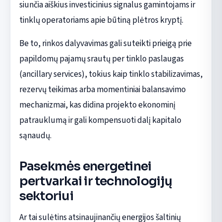
siunčia aiškius investicinius signalus gamintojams ir
tinklų operatoriams apie būtiną plėtros kryptį.
Be to, rinkos dalyvavimas gali suteikti prieigą prie
papildomų pajamų srautų per tinklo paslaugas
(ancillary services), tokius kaip tinklo stabilizavimas,
rezervų teikimas arba momentiniai balansavimo
mechanizmai, kas didina projekto ekonominį
patrauklumą ir gali kompensuoti dalį kapitalo
sąnaudų.
Pasekmės energetinei
pertvarkai ir technologijų
sektoriui
Ar tai sulėtins atsinaujinančių energijos šaltinių