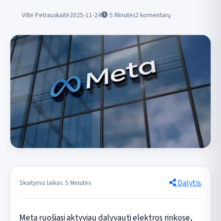
Viltė Petrauskaitė
2025-11-24
5
Minutės
2 komentarų
Dalytis
Skaitymo laikas: 5 Minutės
Meta ruošiasi aktyviau dalyvauti elektros rinkose,