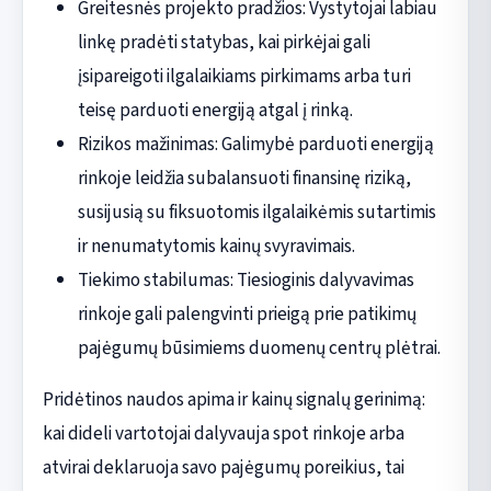
Greitesnės projekto pradžios: Vystytojai labiau
linkę pradėti statybas, kai pirkėjai gali
įsipareigoti ilgalaikiams pirkimams arba turi
teisę parduoti energiją atgal į rinką.
Rizikos mažinimas: Galimybė parduoti energiją
rinkoje leidžia subalansuoti finansinę riziką,
susijusią su fiksuotomis ilgalaikėmis sutartimis
ir nenumatytomis kainų svyravimais.
Tiekimo stabilumas: Tiesioginis dalyvavimas
rinkoje gali palengvinti prieigą prie patikimų
pajėgumų būsimiems duomenų centrų plėtrai.
Pridėtinos naudos apima ir kainų signalų gerinimą:
kai dideli vartotojai dalyvauja spot rinkoje arba
atvirai deklaruoja savo pajėgumų poreikius, tai