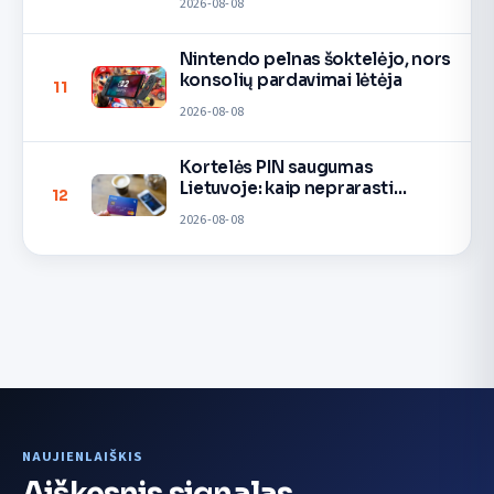
2026-08-08
Nintendo pelnas šoktelėjo, nors
konsolių pardavimai lėtėja
11
2026-08-08
Kortelės PIN saugumas
Lietuvoje: kaip neprarasti
12
pinigų
2026-08-08
NAUJIENLAIŠKIS