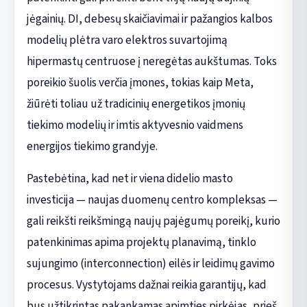
jėgainių. DI, debesų skaičiavimai ir pažangios kalbos
modelių plėtra varo elektros suvartojimą
hipermastų centruose į neregėtas aukštumas. Toks
poreikio šuolis verčia įmones, tokias kaip Meta,
žiūrėti toliau už tradicinių energetikos įmonių
tiekimo modelių ir imtis aktyvesnio vaidmens
energijos tiekimo grandyje.
Pastebėtina, kad net ir viena didelio masto
investicija — naujas duomenų centro kompleksas —
gali reikšti reikšmingą naujų pajėgumų poreikį, kurio
patenkinimas apima projektų planavimą, tinklo
sujungimo (interconnection) eilės ir leidimų gavimo
procesus. Vystytojams dažnai reikia garantijų, kad
bus užtikrintas pakankamas apimties pirkėjas, prieš