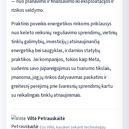
— nuo planavimo ir finansavimo iki eksploatacijos ir
rizikos valdymo.
Praktinis poveikis energetikos rinkoms priklausys
nuo keleto veiksnių: reguliavimo sprendimų, vietinių
tinklų galimybių, investicijų į atsinaujinančią
energetiką bei saugyklas, ir darnios statybų
praktikos. Jei kompanijos, tokios kaip Meta,
suderins savo įsipareigojimus su tvarumo tikslais,
įmanoma, jog jų rinkos dalyvavimas paskatins ir
greitesnį perėjimą prie švaresnių sprendimų kartu
su reikalingais tinklų atnaujinimais.
Viltė Petrauskaitė
Sveiki! Esu Viltė, kasdien sekanti technologijų