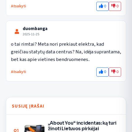
0
0
Atsakyti
duombanga
2025-11-25
o tai rimtai? Meta nori prekiaut elektra, kad 
greičiau statytų data centrus? Na, idėja suprantama, 
bet kas apie vietines bendruomenes..
0
0
Atsakyti
SUSIJĘ ĮRAŠAI
„About You“ incidentas: ką turi
žinoti Lietuvos pirkėjai
01