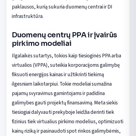
paklausos, kurią sukuria duomenų centrai ir DI
infrastruktūra.
Duomenų centrų PPA ir įvairūs
pirkimo modeliai
Ilgalaikės sutartys, tokios kaip tiesioginės PPA arba
virtualios (VPPA), suteikia korporacijoms galimybę
fiksuoti energijos kainas ir užtikrinti tiekimą
ilgesniam laikotarpiui. Tokie modeliai sumažina
pajamų svyravimus gamintojams ir padidina
galimybes gauti projektų finansavimą. Meta siekis
tiesiogiai dalyvauti prekyboje leidžia derinti tiek
fizinius tiek virtualius pirkimo modelius, optimizuoti
kainų riziką ir pasinaudoti spot rinkos galimybėmis,