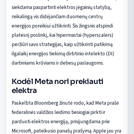
siekdama paspartinti elektros jėgainių statybą,
reikalingą vis didėjančiam duomenų centrų
energijos poreikiui užtikrinti. Šis žingsnis atspindi
platesnį poslinkį, kai hipermastai (hyperscalers)
peržiūri savo strategijas, kaip užtikrinti patikimą
ilgalaikį energijos tiekimą dirbtinio intelekto (DI)
darbiniams krūviams ir debesų paslaugoms.
Kodėl Meta nori prekiauti
elektra
Paskelbta Bloomberg žinutė rodo, kad Meta prašė
federalinės valdžios leidimo tiesiogiai pirkti ir
parduoti elektros energiją, prisijungdama prie
Microsoft, pateikusio panašų prašymą. Apple jau yra