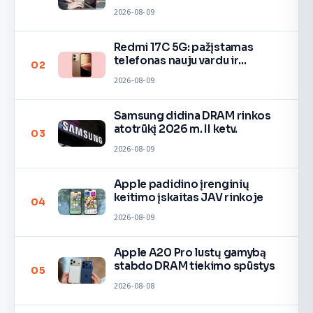
2026-08-09
Redmi 17C 5G: pažįstamas
telefonas nauju vardu ir
02
spalvomis
2026-08-09
Samsung didina DRAM rinkos
atotrūkį 2026 m. II ketv.
03
2026-08-09
Apple padidino įrenginių
keitimo įskaitas JAV rinkoje
04
2026-08-09
Apple A20 Pro lustų gamybą
stabdo DRAM tiekimo spūstys
05
2026-08-08