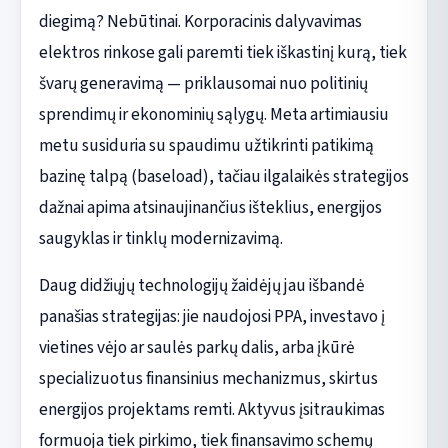
diegimą? Nebūtinai. Korporacinis dalyvavimas
elektros rinkose gali paremti tiek iškastinį kurą, tiek
švarų generavimą — priklausomai nuo politinių
sprendimų ir ekonominių sąlygų. Meta artimiausiu
metu susiduria su spaudimu užtikrinti patikimą
bazinę talpą (baseload), tačiau ilgalaikės strategijos
dažnai apima atsinaujinančius išteklius, energijos
saugyklas ir tinklų modernizavimą.
Daug didžiųjų technologijų žaidėjų jau išbandė
panašias strategijas: jie naudojosi PPA, investavo į
vietines vėjo ar saulės parkų dalis, arba įkūrė
specializuotus finansinius mechanizmus, skirtus
energijos projektams remti. Aktyvus įsitraukimas
formuoja tiek pirkimo, tiek finansavimo schemų