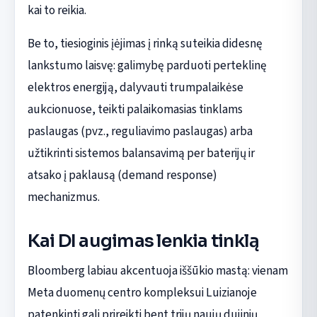
kai to reikia.
Be to, tiesioginis įėjimas į rinką suteikia didesnę
lankstumo laisvę: galimybę parduoti perteklinę
elektros energiją, dalyvauti trumpalaikėse
aukcionuose, teikti palaikomasias tinklams
paslaugas (pvz., reguliavimo paslaugas) arba
užtikrinti sistemos balansavimą per baterijų ir
atsako į paklausą (demand response)
mechanizmus.
Kai DI augimas lenkia tinklą
Bloomberg labiau akcentuoja iššūkio mastą: vienam
Meta duomenų centro kompleksui Luizianoje
patenkinti gali prireikti bent trijų naujų dujinių