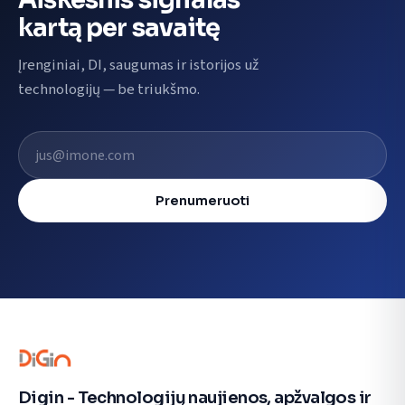
Aiškesnis signalas
kartą per savaitę
Įrenginiai, DI, saugumas ir istorijos už
technologijų — be triukšmo.
El. pašto adresas
Prenumeruoti
Digin - Technologijų naujienos, apžvalgos ir