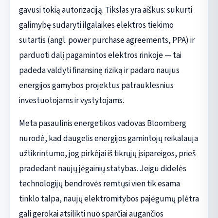
gavusi tokią autorizaciją. Tikslas yra aiškus: sukurti
galimybę sudaryti ilgalaikes elektros tiekimo
sutartis (angl. power purchase agreements, PPA) ir
parduoti dalį pagamintos elektros rinkoje — tai
padeda valdyti finansinę riziką ir padaro naujus
energijos gamybos projektus patrauklesnius
investuotojams ir vystytojams.
Meta pasaulinis energetikos vadovas Bloomberg
nurodė, kad daugelis energijos gamintojų reikalauja
užtikrintumo, jog pirkėjai iš tikrųjų įsipareigos, prieš
pradedant naujų jėgainių statybas. Jeigu didelės
technologijų bendrovės remtųsi vien tik esama
tinklo talpa, naujų elektromitybos pajėgumų plėtra
gali gerokai atsilikti nuo sparčiai augančios