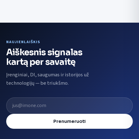
NAUJIENLAIŠKIS
Aiškesnis signalas
kartą per savaitę
Įrenginiai, DI, saugumas ir istorijos už
technologijų — be triukšmo.
El. pašto adresas
Prenumeruoti