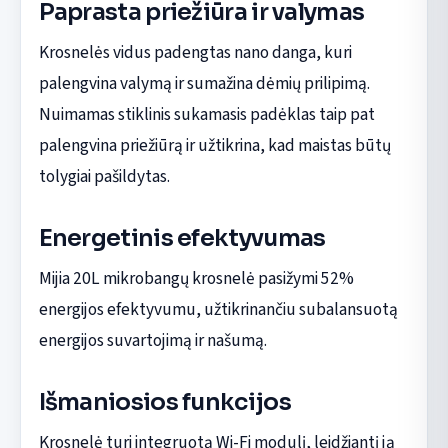
Paprasta priežiūra ir valymas
Krosnelės vidus padengtas nano danga, kuri
palengvina valymą ir sumažina dėmių prilipimą.
Nuimamas stiklinis sukamasis padėklas taip pat
palengvina priežiūrą ir užtikrina, kad maistas būtų
tolygiai pašildytas.
Energetinis efektyvumas
Mijia 20L mikrobangų krosnelė pasižymi 52%
energijos efektyvumu, užtikrinančiu subalansuotą
energijos suvartojimą ir našumą.
Išmaniosios funkcijos
Krosnelė turi integruotą Wi-Fi modulį, leidžiantį ją