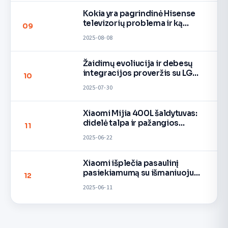
Kokia yra pagrindinė Hisense
televizorių problema ir ką
09
daryti, jei susiduriate su ja
2025-08-08
Lietuvoje
Žaidimų evoliucija ir debesų
integracijos proveržis su LG
10
QNED evo televizoriais
2025-07-30
Xiaomi Mijia 400L šaldytuvas:
didelė talpa ir pažangios
11
funkcijos kompaktiškame
2025-06-22
dizaine
Xiaomi išplečia pasaulinį
pasiekiamumą su išmaniuoju
12
šildytuvu
2025-06-11