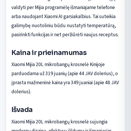
valdyti per Mijia programėlę išmaniajame telefone
arba naudojant Xiaomi AI garsiakalbius. Tai suteikia
galimybę nuotoliniu būdu nustatyti temperatūrą,
pasirinkti funkcijas ir net peržiūrėti naujus receptus.
Kaina ir prieinamumas
Xiaomi Mijia 20L mikrobangų krosnelė Kinijoje
parduodama už 319 juanių (apie 44 JAV dolerius), o
įprasta mažmeninė kaina yra 349 juaniai (apie 48 JAV
dolerius).
Išvada
Xiaomi Mijia 20L mikrobangų krosnelė sujungia
modernų dizainą, efektyvų šildymą ir išmaniąsias