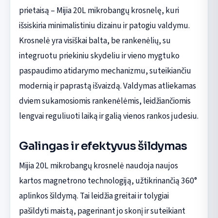
prietaisą – Mijia 20L mikrobangų krosnelę, kuri
išsiskiria minimalistiniu dizainu ir patogiu valdymu.
Krosnelė yra visiškai balta, be rankenėlių, su
integruotu priekiniu skydeliu ir vieno mygtuko
paspaudimo atidarymo mechanizmu, suteikiančiu
modernią ir paprastą išvaizdą. Valdymas atliekamas
dviem sukamosiomis rankenėlėmis, leidžiančiomis
lengvai reguliuoti laiką ir galią vienos rankos judesiu.
Galingas ir efektyvus šildymas
Mijia 20L mikrobangų krosnelė naudoja naujos
kartos magnetrono technologiją, užtikrinančią 360°
aplinkos šildymą. Tai leidžia greitai ir tolygiai
pašildyti maistą, pagerinant jo skonį ir suteikiant