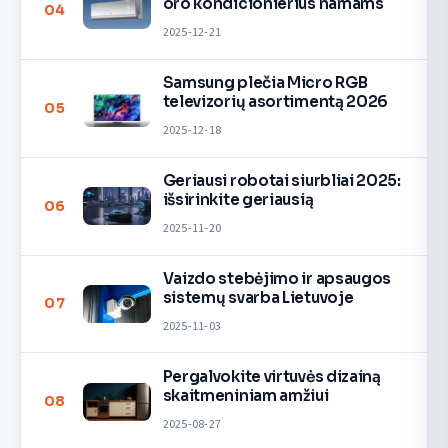
oro kondicionierius namams
04
2025-12-21
Samsung plečia Micro RGB
televizorių asortimentą 2026
05
2025-12-18
Geriausi robotai siurbliai 2025:
išsirinkite geriausią
06
2025-11-20
Vaizdo stebėjimo ir apsaugos
sistemų svarba Lietuvoje
07
2025-11-03
Pergalvokite virtuvės dizainą
skaitmeniniam amžiui
08
2025-08-27