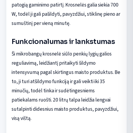
patogią gaminimo patirtį. Krosnelės galia siekia 700
W, todėl ji gali pašildyti, pavyzdžiui, stiklinę pieno ar
sumuštinį per vieną minutę.
Funkcionalumas ir lankstumas
Ši mikrobangų krosnelė siūlo penkių lygių galios
reguliavimą, leidžiantį pritaikyti šildymo
intensyvumą pagal skirtingus maisto produktus. Be
to, ji turi atšildymo funkciją ir gali veikti iki 35
minučių, todėl tinka ir sudėtingesniems
patiekalams ruošti. 20 litrų talpa leidžia lengvai
sutalpinti didesnius maisto produktus, pavyzdžiui,
visą vištą.