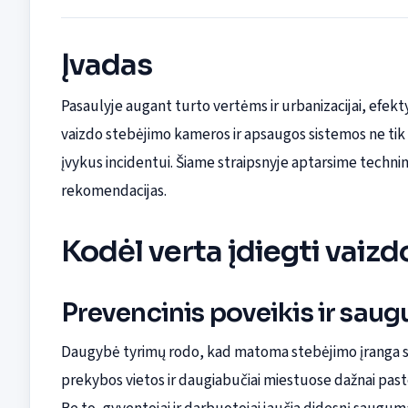
Įvadas
Pasaulyje augant turto vertėms ir urbanizacijai, efe
vaizdo stebėjimo kameros ir apsaugos sistemos ne tik a
įvykus incidentui. Šiame straipsnyje aptarsime technin
rekomendacijas.
Kodėl verta įdiegti vai
Prevencinis poveikis ir sa
Daugybė tyrimų rodo, kad matoma stebėjimo įranga sum
prekybos vietos ir daugiabučiai miestuose dažnai past