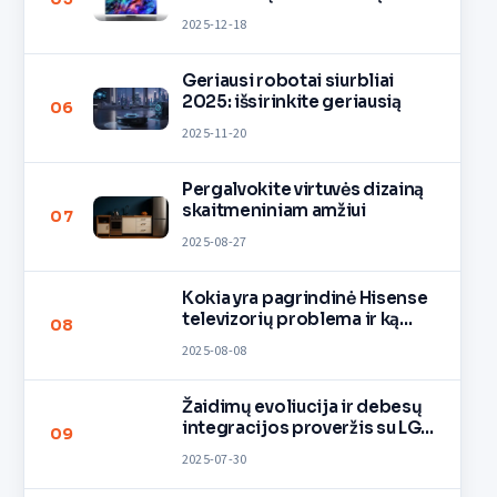
2025-12-18
Geriausi robotai siurbliai
2025: išsirinkite geriausią
06
2025-11-20
Pergalvokite virtuvės dizainą
skaitmeniniam amžiui
07
2025-08-27
Kokia yra pagrindinė Hisense
televizorių problema ir ką
08
daryti, jei susiduriate su ja
2025-08-08
Lietuvoje
Žaidimų evoliucija ir debesų
integracijos proveržis su LG
09
QNED evo televizoriais
2025-07-30