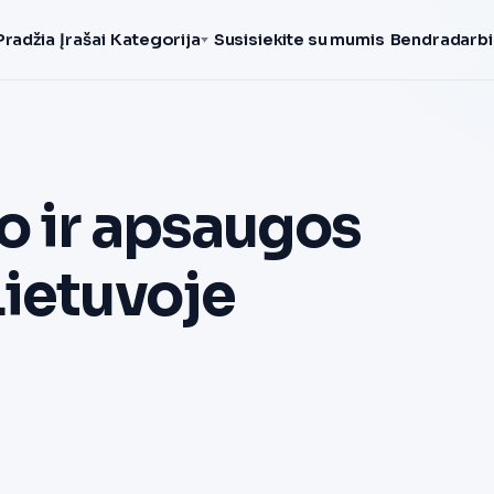
Pradžia
Įrašai
Kategorija
Susisiekite su mumis
Bendradarbi
o ir apsaugos
Lietuvoje