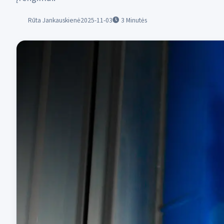
Rūta Jankauskienė
2025-11-03
3
Minutės