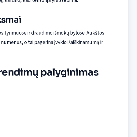
 kai žino, kad teritorija yra stebima.
iksmai
jos tyrimuose ir draudimo išmokų bylose. Aukštos
ar numerius, o tai pagerina įvykio išaiškinamumą ir
sprendimų palyginimas