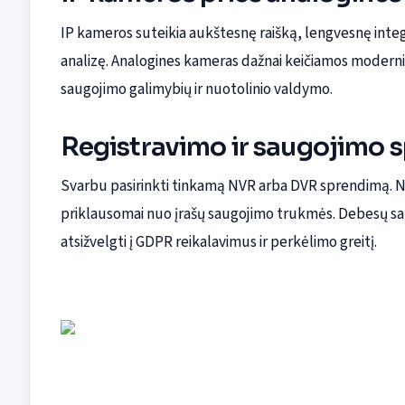
IP kameros suteikia aukštesnę raišką, lengvesnę integ
analizę. Analogines kameras dažnai keičiamos moderni
saugojimo galimybių ir nuotolinio valdymo.
Registravimo ir saugojimo 
Svarbu pasirinkti tinkamą NVR arba DVR sprendimą. N
priklausomai nuo įrašų saugojimo trukmės. Debesų sa
atsižvelgti į GDPR reikalavimus ir perkėlimo greitį.