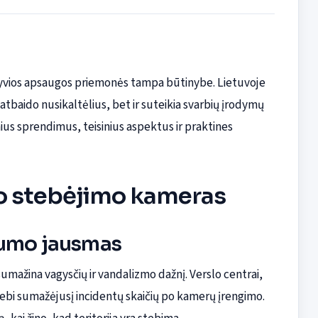
ktyvios apsaugos priemonės tampa būtinybe. Lietuvoje
tbaido nusikaltėlius, bet ir suteikia svarbių įrodymų
ius sprendimus, teisinius aspektus ir praktines
zdo stebėjimo kameras
ugumo jausmas
ažina vagysčių ir vandalizmo dažnį. Verslo centrai,
ebi sumažėjusį incidentų skaičių po kamerų įrengimo.