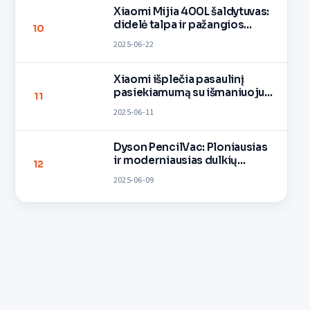
Xiaomi Mijia 400L šaldytuvas:
didelė talpa ir pažangios
10
funkcijos kompaktiškame
2025-06-22
dizaine
Xiaomi išplečia pasaulinį
pasiekiamumą su išmaniuoju
11
šildytuvu
2025-06-11
Dyson PencilVac: Ploniausias
ir moderniausias dulkių
12
siurblys pasaulyje
2025-06-09