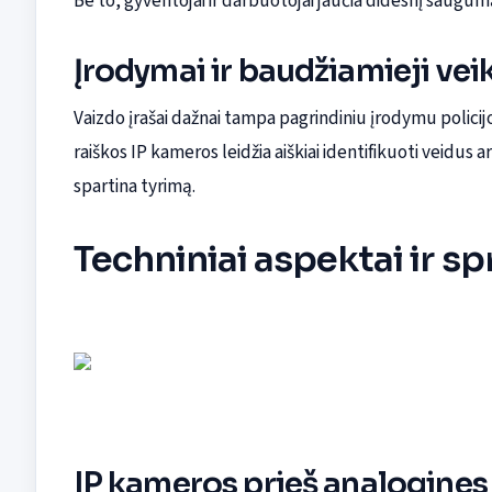
Be to, gyventojai ir darbuotojai jaučia didesnį saugumą,
Įrodymai ir baudžiamieji ve
Vaizdo įrašai dažnai tampa pagrindiniu įrodymu polici
raiškos IP kameros leidžia aiškiai identifikuoti veidus 
spartina tyrimą.
Techniniai aspektai ir 
IP kameros prieš analogines