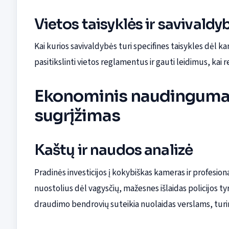
Vietos taisyklės ir savivaldy
Kai kurios savivaldybės turi specifines taisykles dėl
pasitikslinti vietos reglamentus ir gauti leidimus, kai re
Ekonominis naudingumas 
sugrįžimas
Kaštų ir naudos analizė
Pradinės investicijos į kokybiškas kameras ir profesi
nuostolius dėl vagysčių, mažesnes išlaidas policijos 
draudimo bendrovių suteikia nuolaidas verslams, turi