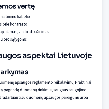
temos vertę
 maitinimo kabelio
s prie kontrasto
o aptikimas, veido atpažinimas
mu oro sąlygoms
augos aspektai Lietuvoje
varkymas
 duomenų apsaugos reglamento reikalavimų. Praktiniai
sėtą pagrindą duomenų rinkimui, saugaus saugojimo
bendradarbiauti su duomenų apsaugos pareigūnu arba