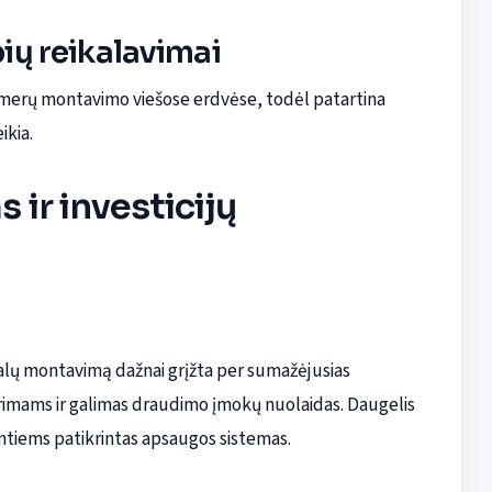
bių reikalavimai
 kamerų montavimo viešose erdvėse, todėl patartina
ikia.
ir investicijų
onalų montavimą dažnai grįžta per sumažėjusias
tyrimams ir galimas draudimo įmokų nuolaidas. Daugelis
ntiems patikrintas apsaugos sistemas.