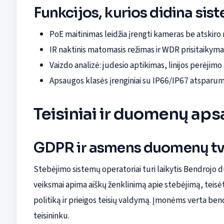
Funkcijos, kurios didina sis
PoE maitinimas leidžia įrengti kameras be atskiro
IR naktinis matomasis režimas ir WDR prisitaikyma
Vaizdo analizė: judesio aptikimas, linijos perėjim
Apsaugos klasės įrenginiai su IP66/IP67 atsparu
Teisiniai ir duomenų aps
GDPR ir asmens duomenų t
Stebėjimo sistemų operatoriai turi laikytis Bendrojo
veiksmai apima aiškų ženklinimą apie stebėjimą, tei
politiką ir prieigos teisių valdymą. Įmonėms verta 
teisininku.