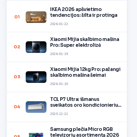
IKEA 2026 apšvietimo
tendencijos: šilta ir protinga
01
2026-01-22
Xiaomi Mijia skalbimo mašina
Pro: Super elektrolizė
02
2026-01-19
Xiaomi Mijia 12kg Pro: pažangi
skalbimo mašina šeimai
03
2026-01-10
TCL P7 Ultra: išmanus
sveikatos oro kondicionierius
04
namams
2025-12-21
Samsung plečia Micro RGB
televizorių asortimentą 2026
05