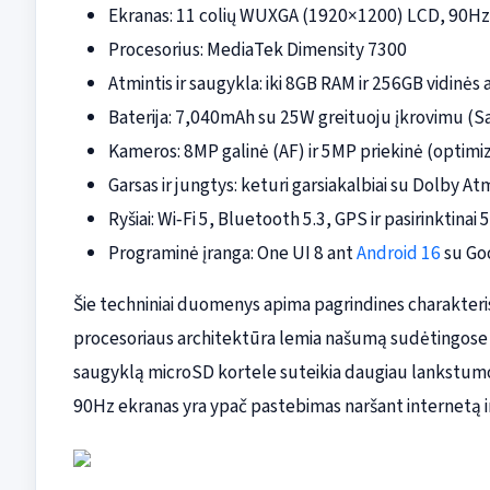
Ekranas: 11 colių WUXGA (1920×1200) LCD, 90Hz 
Procesorius: MediaTek Dimensity 7300
Atmintis ir saugykla: iki 8GB RAM ir 256GB vidinės
Baterija: 7,040mAh su 25W greituoju įkrovimu (S
Kameros: 8MP galinė (AF) ir 5MP priekinė (optim
Garsas ir jungtys: keturi garsiakalbiai su Dolby A
Ryšiai: Wi‑Fi 5, Bluetooth 5.3, GPS ir pasirinktinai 
Programinė įranga: One UI 8 ant
Android 16
su Goo
Šie techniniai duomenys apima pagrindines charakterist
procesoriaus architektūra lemia našumą sudėtingose 
saugyklą microSD kortele suteikia daugiau lankstumo
90Hz ekranas yra ypač pastebimas naršant internetą i