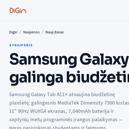
Digin
Naujienos
Nauji įtaisai
STRAIPSNIS
Samsung Galaxy 
galinga biudžeti
Samsung Galaxy Tab A11+ atnaujina biudžetinę
planšetę: galingesnis MediaTek Dimensity 7300 lustas
11" 90Hz WUXGA ekranas, 7,040mAh baterija ir
septynių metų programinės įrangos palaikymas —
geras pasirinkimas studentams ir šeimoms.