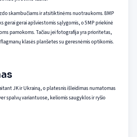
zdo skambučiams ir atsitiktinėms nuotraukoms. 8MP
s gerai gerai apšviestomis sąlygomis, o 5MP priekinė
oms pamokoms. Tačiau jei fotografija yra prioritetas,
a flagmanų klasės planšetes su geresnėmis optikomis.
mas
aitant JK ir Ukrainą, o platesnis išleidimas numatomas
er spalvų variantuose, keliomis saugyklos ir ryšio