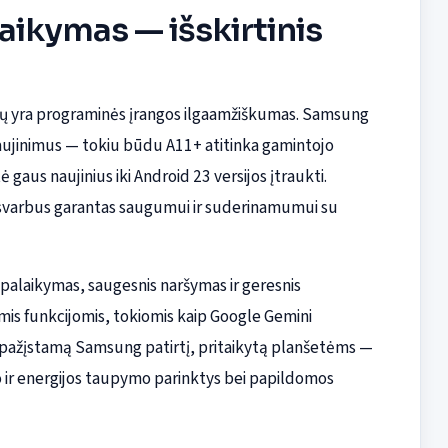
aikymas — išskirtinis
umų yra programinės įrangos ilgaamžiškumas. Samsung
aujinimus — tokiu būdu A11+ atitinka gamintojo
 gaus naujinius iki Android 23 versijos įtraukti.
 yra svarbus garantas saugumui ir suderinamumui su
ų palaikymas, saugesnis naršymas ir geresnis
s funkcijomis, tokiomis kaip Google Gemini
ia pažįstamą Samsung patirtį, pritaikytą planšetėms —
 ir energijos taupymo parinktys bei papildomos