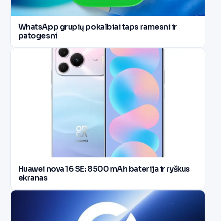
WhatsApp grupių pokalbiai taps ramesni ir
patogesni
Huawei nova 16 SE: 8500 mAh baterija ir ryškus
ekranas