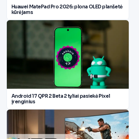
Huawei MatePad Pro 2026: plona OLED planšetė
kūrėjams
Android 17 QPR 2 Beta 2 tyliai pasiekė Pixel
įrenginius