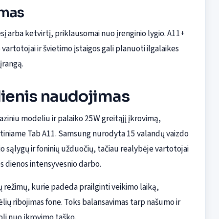
umas
 arba ketvirtį, priklausomai nuo įrenginio lygio. A11+
 vartotojai ir švietimo įstaigos gali planuoti ilgalaikes
įrangą.
dienis naudojimas
aziniu modeliu ir palaiko 25W greitąjį įkrovimą,
rtiniame Tab A11. Samsung nurodyta 15 valandų vaizdo
sąlygų ir foninių užduočių, tačiau realybėje vartotojai
os dienos intensyvesnio darbo.
režimų, kurie padeda prailginti veikimo laiką,
lių ribojimas fone. Toks balansavimas tarp našumo ir
oli nuo įkrovimo taško.