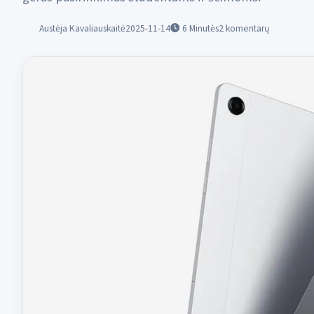
Austėja Kavaliauskaitė
2025-11-14
6
Minutės
2 komentarų