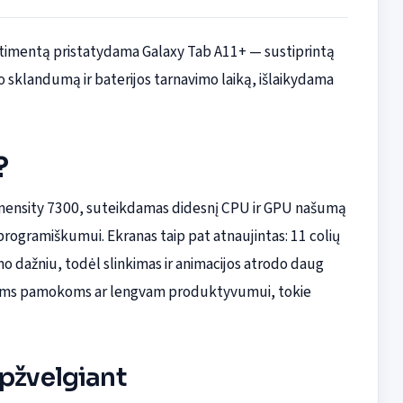
ortimentą pristatydama Galaxy Tab A11+ — sustiprintą
no sklandumą ir baterijos tarnavimo laiką, išlaikydama
?
imensity 7300, suteikdamas didesnį CPU ir GPU našumą
programiškumui. Ekranas taip pat atnaujintas: 11 colių
 dažniu, todėl slinkimas ir animacijos atrodo daug
inėms pamokoms ar lengvam produktyvumui, tokie
apžvelgiant