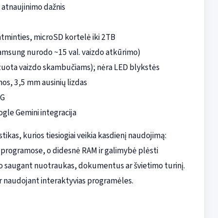
atnaujinimo dažnis
 atminties, microSD kortelė iki 2TB
amsung nurodo ~15 val. vaizdo atkūrimo)
izuota vaizdo skambučiams); nėra LED blykstės
tmos, 3,5 mm ausinių lizdas
5G
gle Gemini integracija
ikas, kurios tiesiogiai veikia kasdienį naudojimą:
programose, o didesnė RAM ir galimybė plėsti
 saugant nuotraukas, dokumentus ar švietimo turinį.
r naudojant interaktyvias programėles.