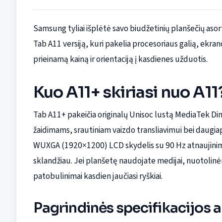
Samsung tyliai išplėtė savo biudžetinių planšečių as
Tab A11 versiją, kuri pakelia procesoriaus galią, ekra
prieinamą kainą ir orientaciją į kasdienes užduotis.
Kuo A11+ skiriasi nuo A11
Tab A11+ pakeičia originalų Unisoc lustą MediaTek D
žaidimams, srautiniam vaizdo transliavimui bei daugia
WUXGA (1920×1200) LCD skydelis su 90 Hz atnaujinimo
sklandžiau. Jei planšetę naudojate medijai, nuotol
patobulinimai kasdien jaučiasi ryškiai.
Pagrindinės specifikacijos 