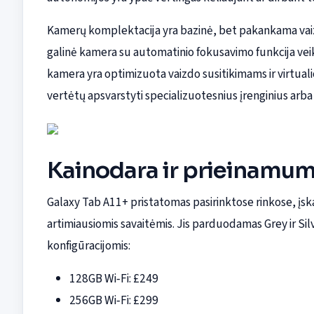
Kamerų komplektacija yra bazinė, bet pakankama vai
galinė kamera su automatinio fokusavimo funkcija veik
kamera yra optimizuota vaizdo susitikimams ir virtuali
vertėtų apsvarstyti specializuotesnius įrenginius arb
Kainodara ir prieinamu
Galaxy Tab A11+ pristatomas pasirinktose rinkose, įsk
artimiausiomis savaitėmis. Jis parduodamas Grey ir Silv
konfigūracijomis:
128GB Wi‑Fi: £249
256GB Wi‑Fi: £299