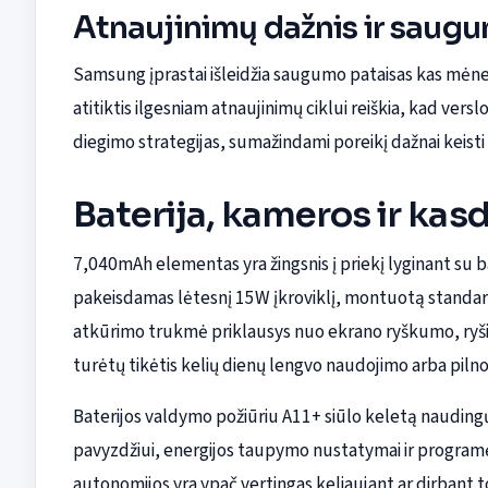
Atnaujinimų dažnis ir saug
Samsung įprastai išleidžia saugumo pataisas kas mėnesį
atitiktis ilgesniam atnaujinimų ciklui reiškia, kad verslo
diegimo strategijas, sumažindami poreikį dažnai keisti 
Baterija, kameros ir kas
7,040mAh elementas yra žingsnis į priekį lyginant su b
pakeisdamas lėtesnį 15W įkroviklį, montuotą standa
atkūrimo trukmė priklausys nuo ekrano ryškumo, ryšio 
turėtų tikėtis kelių dienų lengvo naudojimo arba piln
Baterijos valdymo požiūriu A11+ siūlo keletą naudingų 
pavyzdžiui, energijos taupymo nustatymai ir programė
autonomijos yra ypač vertingas keliaujant ar dirbant t