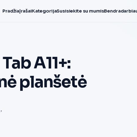
Pradžia
Įrašai
Kategorija
Susisiekite su mumis
Bendradarbiau
Tab A11+:
nė planšetė
,