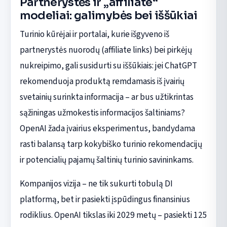
Partnerystės ir „affiliate“
modeliai: galimybės bei iššūkiai
Turinio kūrėjai ir portalai, kurie išgyveno iš
partnerystės nuorodų (affiliate links) bei pirkėjų
nukreipimo, gali susidurti su iššūkiais: jei ChatGPT
rekomenduoja produktą remdamasis iš įvairių
svetainių surinkta informacija – ar bus užtikrintas
sąžiningas užmokestis informacijos šaltiniams?
OpenAI žada įvairius eksperimentus, bandydama
rasti balansą tarp kokybiško turinio rekomendacijų
ir potencialių pajamų šaltinių turinio savininkams.
Kompanijos vizija – ne tik sukurti tobulą DI
platformą, bet ir pasiekti įspūdingus finansinius
rodiklius. OpenAI tikslas iki 2029 metų – pasiekti 125