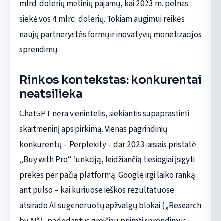
mlrd. dolerių metinių pajamų, kai 2023 m. pelnas
siekė vos 4 mlrd. dolerių. Tokiam augimui reikės
naujų partnerystės formų ir inovatyvių monetizacijos
sprendimų.
Rinkos kontekstas: konkurentai
neatsilieka
ChatGPT nėra vienintelis, siekiantis supaprastinti
skaitmeninį apsipirkimą. Vienas pagrindinių
konkurentų – Perplexity – dar 2023-aisiais pristatė
„Buy with Pro“ funkciją, leidžiančią tiesiogiai įsigyti
prekes per pačią platformą. Google irgi laiko ranką
ant pulso – kai kuriuose ieškos rezultatuose
atsirado AI sugeneruotų apžvalgų blokai („Research
by AI“), padedantys greičiau priimti sprendimus.