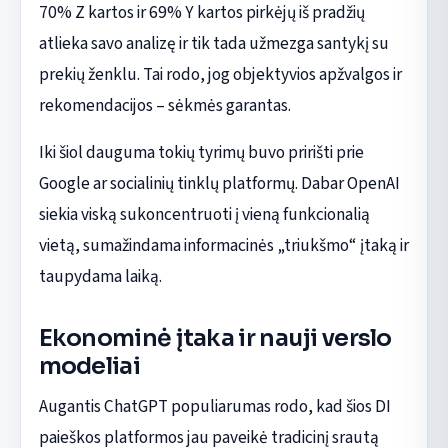
70% Z kartos ir 69% Y kartos pirkėjų iš pradžių
atlieka savo analizę ir tik tada užmezga santykį su
prekių ženklu. Tai rodo, jog objektyvios apžvalgos ir
rekomendacijos – sėkmės garantas.
Iki šiol dauguma tokių tyrimų buvo pririšti prie
Google ar socialinių tinklų platformų. Dabar OpenAI
siekia viską sukoncentruoti į vieną funkcionalią
vietą, sumažindama informacinės „triukšmo“ įtaką ir
taupydama laiką.
Ekonominė įtaka ir nauji verslo
modeliai
Augantis ChatGPT populiarumas rodo, kad šios DI
paieškos platformos jau paveikė tradicinį srautą