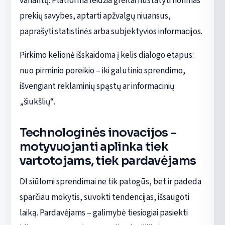
variantų. Platforma leidžia greitai nustatyti norimas
prekių savybes, aptarti apžvalgų niuansus,
paprašyti statistinės arba subjektyvios informacijos.
Pirkimo kelionė išskaidoma į kelis dialogo etapus:
nuo pirminio poreikio – iki galutinio sprendimo,
išvengiant reklaminių spąstų ar informacinių
„šiukšlių“.
Technologinės inovacijos –
motyvuojanti aplinka tiek
vartotojams, tiek pardavėjams
DI siūlomi sprendimai ne tik patogūs, bet ir padeda
sparčiau mokytis, suvokti tendencijas, išsaugoti
laiką. Pardavėjams – galimybė tiesiogiai pasiekti