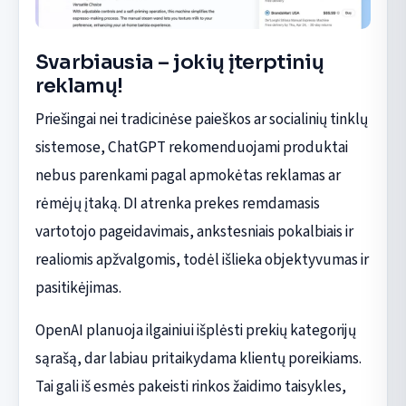
Svarbiausia – jokių įterptinių
reklamų!
Priešingai nei tradicinėse paieškos ar socialinių tinklų
sistemose, ChatGPT rekomenduojami produktai
nebus parenkami pagal apmokėtas reklamas ar
rėmėjų įtaką. DI atrenka prekes remdamasis
vartotojo pageidavimais, ankstesniais pokalbiais ir
realiomis apžvalgomis, todėl išlieka objektyvumas ir
pasitikėjimas.
OpenAI planuoja ilgainiui išplėsti prekių kategorijų
sąrašą, dar labiau pritaikydama klientų poreikiams.
Tai gali iš esmės pakeisti rinkos žaidimo taisykles,