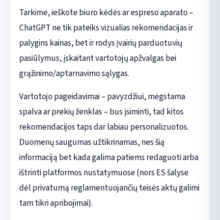
Tarkime, ieškote biuro kėdės ar espreso aparato –
ChatGPT ne tik pateiks vizualias rekomendacijas ir
palygins kainas, bet ir rodys įvairių parduotuvių
pasiūlymus, įskaitant vartotojų apžvalgas bei
grąžinimo/aptarnavimo sąlygas.
Vartotojo pageidavimai – pavyzdžiui, mėgstama
spalva ar prekių ženklas – bus įsiminti, tad kitos
rekomendacijos taps dar labiau personalizuotos.
Duomenų saugumas užtikrinamas, nes šią
informaciją bet kada galima patiems redaguoti arba
ištrinti platformos nustatymuose (nors ES šalyse
dėl privatumą reglamentuojančių teisės aktų galimi
tam tikri apribojimai).