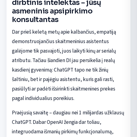
dirbtinis intelektas – jūsų
asmeninis apsipirkimo
konsultantas
Dar prieš keletą metų apie kalbančius, empatiją
demonstruojančius skaitmeninius asistentus
galėjome tik pasvajoti, juos laikyti kinų ar serialų
atributu. Tačiau šiandien DI jau persikelia į realų
kasdienį gyvenimą: ChatGPT tapo ne tik žinių
šaltiniu, bet ir pajėgiu asistentu, kuris gali rasti,
pasiūlyti ar padėti išsirinkti skaitmenines prekes
pagal individualius poreikius.
Praėjusią savaitę – daugiau nei 1 milijardas užklausų
ChatGPT. Dabar OpenAI žengia dar toliau,
integruodama išmanių pirkimų funkcjonalumą,