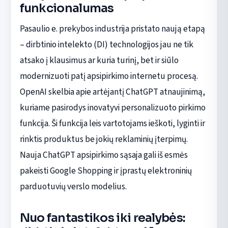
funkcionalumas
Pasaulio e. prekybos industrija pristato naują etapą
– dirbtinio intelekto (DI) technologijos jau ne tik
atsako į klausimus ar kuria turinį, bet ir siūlo
modernizuoti patį apsipirkimo internetu procesą.
OpenAI skelbia apie artėjantį ChatGPT atnaujinimą,
kuriame pasirodys inovatyvi personalizuoto pirkimo
funkcija. Ši funkcija leis vartotojams ieškoti, lyginti ir
rinktis produktus be jokių reklaminių įterpimų.
Nauja ChatGPT apsipirkimo sąsaja gali iš esmės
pakeisti Google Shopping ir įprastų elektroninių
parduotuvių verslo modelius.
Nuo fantastikos iki realybės: