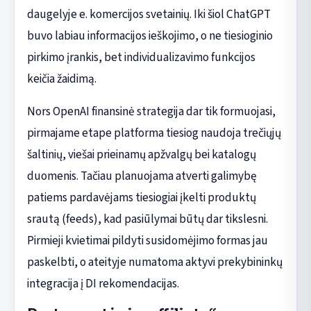
daugelyje e. komercijos svetainių. Iki šiol ChatGPT
buvo labiau informacijos ieškojimo, o ne tiesioginio
pirkimo įrankis, bet individualizavimo funkcijos
keičia žaidimą.
Nors OpenAI finansinė strategija dar tik formuojasi,
pirmajame etape platforma tiesiog naudoja trečiųjų
šaltinių, viešai prieinamų apžvalgų bei katalogų
duomenis. Tačiau planuojama atverti galimybę
patiems pardavėjams tiesiogiai įkelti produktų
srautą (feeds), kad pasiūlymai būtų dar tikslesni.
Pirmieji kvietimai pildyti susidomėjimo formas jau
paskelbti, o ateityje numatoma aktyvi prekybininkų
integracija į DI rekomendacijas.