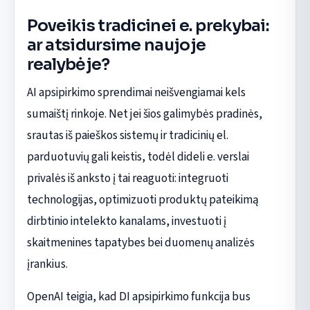
Poveikis tradicinei e. prekybai:
ar atsidursime naujoje
realybėje?
AI apsipirkimo sprendimai neišvengiamai kels
sumaištį rinkoje. Net jei šios galimybės pradinės,
srautas iš paieškos sistemų ir tradicinių el.
parduotuvių gali keistis, todėl dideli e. verslai
privalės iš anksto į tai reaguoti: integruoti
technologijas, optimizuoti produktų pateikimą
dirbtinio intelekto kanalams, investuoti į
skaitmenines tapatybes bei duomenų analizės
įrankius.
OpenAI teigia, kad DI apsipirkimo funkcija bus