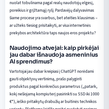
nuolat tobulinama pagal realų naudotojų elgesį,
poreikius ir grįžtamąjį ryšį. Pardavėjų dalyvavimas
šiame procese yra svarbus, bet ateities klausimas –
ar užteks tiesiog prisitaikyti, ar visa internetinės
prekybos architektūra taps naujos eros projektu?
Naudojimo atvejai: kaip pirkėjai
jau dabar išnaudoja asmeninius
AI sprendimus?
Vartotojai jau dabar kreipiasi į ChatGPT norėdami
gauti objektyvų vertinimą, prašo palyginti
produktus pagal konkrečius parametrus („patark,
kokį nešiojamą kompiuterį pasirinkti su SSD iki 1000
€“), ieško pritaikytų drabužių ar buitinės technikos