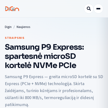
Digin
Naujienos
STRAIPSNIS
Samsung P9 Express:
spartesnė microSD
kortelė NVMe PCIe
Samsung P9 Express — greita microSD kortelė su SD
Express (PCIe + NVMe) technologija. Skirta
žaidėjams, turinio kūrėjams ir profesionalams,
siūlanti iki 800 MB/s, termoreguliaciją ir didesnį
patikimumą.