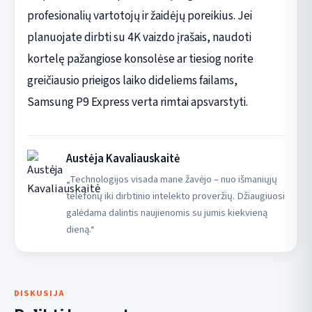
profesionalių vartotojų ir žaidėjų poreikius. Jei
planuojate dirbti su 4K vaizdo įrašais, naudoti
kortelę pažangiose konsolėse ar tiesiog norite
greičiausio prieigos laiko dideliems failams,
Samsung P9 Express verta rimtai apsvarstyti.
Austėja Kavaliauskaitė
„Technologijos visada mane žavėjo – nuo išmaniųjų
telefonų iki dirbtinio intelekto proveržių. Džiaugiuosi
galėdama dalintis naujienomis su jumis kiekvieną
dieną.“
DISKUSIJA