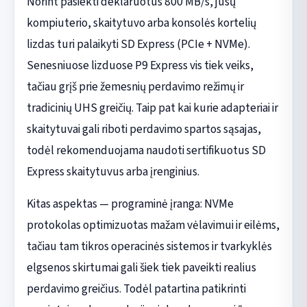
Norint pasiekti deklaruotus 800 MB/s, jūsų
kompiuterio, skaitytuvo arba konsolės kortelių
lizdas turi palaikyti SD Express (PCIe + NVMe).
Senesniuose lizduose P9 Express vis tiek veiks,
tačiau grįš prie žemesnių perdavimo režimų ir
tradicinių UHS greičių. Taip pat kai kurie adapteriai ir
skaitytuvai gali riboti perdavimo spartos sąsajas,
todėl rekomenduojama naudoti sertifikuotus SD
Express skaitytuvus arba įrenginius.
Kitas aspektas — programinė įranga: NVMe
protokolas optimizuotas mažam vėlavimui ir eilėms,
tačiau tam tikros operacinės sistemos ir tvarkyklės
elgsenos skirtumai gali šiek tiek paveikti realius
perdavimo greičius. Todėl patartina patikrinti