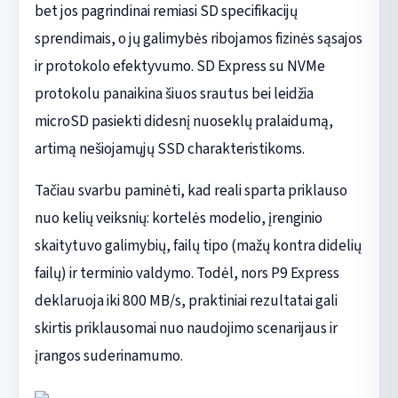
bet jos pagrindinai remiasi SD specifikacijų
sprendimais, o jų galimybės ribojamos fizinės sąsajos
ir protokolo efektyvumo. SD Express su NVMe
protokolu panaikina šiuos srautus bei leidžia
microSD pasiekti didesnį nuoseklų pralaidumą,
artimą nešiojamųjų SSD charakteristikoms.
Tačiau svarbu paminėti, kad reali sparta priklauso
nuo kelių veiksnių: kortelės modelio, įrenginio
skaitytuvo galimybių, failų tipo (mažų kontra didelių
failų) ir terminio valdymo. Todėl, nors P9 Express
deklaruoja iki 800 MB/s, praktiniai rezultatai gali
skirtis priklausomai nuo naudojimo scenarijaus ir
įrangos suderinamumo.