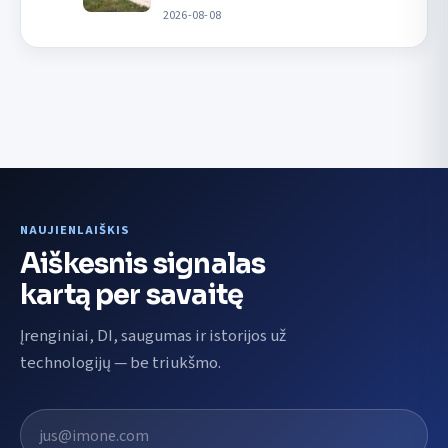
2026-08-08
NAUJIENLAIŠKIS
Aiškesnis signalas
kartą per savaitę
Įrenginiai, DI, saugumas ir istorijos už
technologijų — be triukšmo.
El. pašto adresas