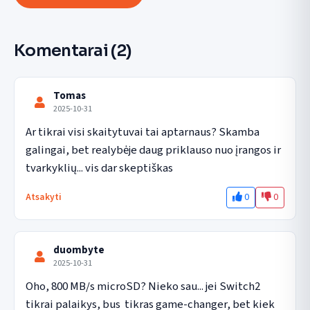
Komentarai
(2)
Tomas
2025-10-31
Ar tikrai visi skaitytuvai tai aptarnaus? Skamba 
galingai, bet realybėje daug priklauso nuo įrangos ir 
tvarkyklių... vis dar skeptiškas
0
0
Atsakyti
duombyte
2025-10-31
Oho, 800 MB/s microSD? Nieko sau... jei Switch2 
tikrai palaikys, bus  tikras game-changer, bet kiek 