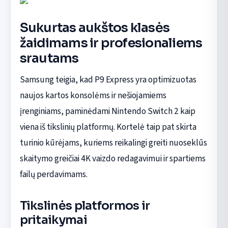
Sukurtas aukštos klasės
žaidimams ir profesionaliems
srautams
Samsung teigia, kad P9 Express yra optimizuotas
naujos kartos konsolėms ir nešiojamiems
įrenginiams, paminėdami Nintendo Switch 2 kaip
viena iš tikslinių platformų. Kortelė taip pat skirta
turinio kūrėjams, kuriems reikalingi greiti nuoseklūs
skaitymo greičiai 4K vaizdo redagavimui ir spartiems
failų perdavimams.
Tikslinės platformos ir
pritaikymai