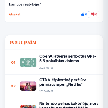
kainuos realybėje?
0
0
Atsakyti
SUSIJĘ ĮRAŠAI
OpenAI atveria neribotus GPT-
5.6 pokalbius visiems
01
2026-08-08
GTA VI išplėstinė peržiūra
pirmiausia per „Netflix“
02
2026-08-08
Nintendo pelnas šoktelėjo, nors