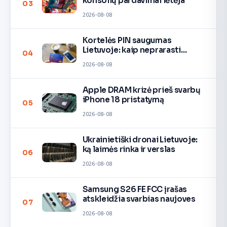
konsolių pardavimai lėtėja
03
2026-08-08
Kortelės PIN saugumas
Lietuvoje: kaip neprarasti
04
pinigų
2026-08-08
Apple DRAM krizė prieš svarbų
iPhone 18 pristatymą
05
2026-08-08
Ukrainietiški dronai Lietuvoje:
ką laimės rinka ir verslas
06
2026-08-08
Samsung S26 FE FCC įrašas
atskleidžia svarbias naujoves
07
2026-08-08