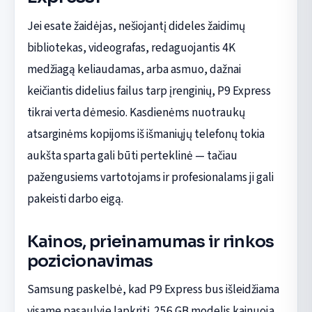
Jei esate žaidėjas, nešiojantį dideles žaidimų
bibliotekas, videografas, redaguojantis 4K
medžiagą keliaudamas, arba asmuo, dažnai
keičiantis didelius failus tarp įrenginių, P9 Express
tikrai verta dėmesio. Kasdienėms nuotraukų
atsarginėms kopijoms iš išmaniųjų telefonų tokia
aukšta sparta gali būti perteklinė — tačiau
pažengusiems vartotojams ir profesionalams ji gali
pakeisti darbo eigą.
Kainos, prieinamumas ir rinkos
pozicionavimas
Samsung paskelbė, kad P9 Express bus išleidžiama
visame pasaulyje lapkritį. 256 GB modelis kainuoja