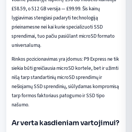
£58.59, o 512 GB versija — £99.99. Šis kainų
lygiavimas stengiasi padaryti technologiją
prieinamesne nei kai kurie specializuoti SSD
sprendimai, tuo pačiu pasiūlant microSD formato
universalumą.
Rinkos pozicionavimas yra įdomus: P9 Express ne tik
siekia būti greičiausia microSD kortele, bet ir užimti
nišą tarp standartinių microSD sprendimų ir
nešiojamų SSD sprendinių, siūlydamas kompromisą
tarp formos faktoriaus patogumo ir SSD tipo
našumo.
Ar verta kasdieniam vartojimui?