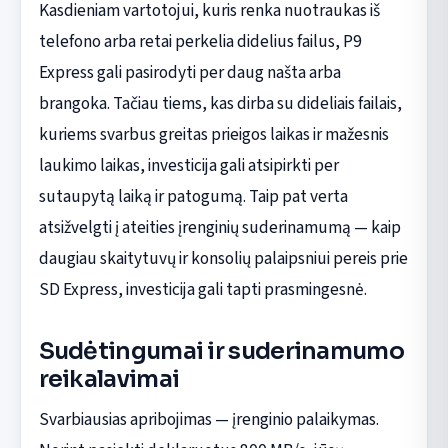
Kasdieniam vartotojui, kuris renka nuotraukas iš
telefono arba retai perkelia didelius failus, P9
Express gali pasirodyti per daug našta arba
brangoka. Tačiau tiems, kas dirba su dideliais failais,
kuriems svarbus greitas prieigos laikas ir mažesnis
laukimo laikas, investicija gali atsipirkti per
sutaupytą laiką ir patogumą. Taip pat verta
atsižvelgti į ateities įrenginių suderinamumą — kaip
daugiau skaitytuvų ir konsolių palaipsniui pereis prie
SD Express, investicija gali tapti prasmingesnė.
Sudėtingumai ir suderinamumo
reikalavimai
Svarbiausias apribojimas — įrenginio palaikymas.