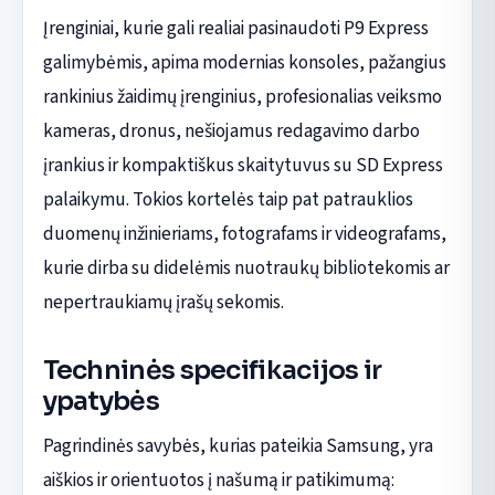
Įrenginiai, kurie gali realiai pasinaudoti P9 Express
galimybėmis, apima modernias konsoles, pažangius
rankinius žaidimų įrenginius, profesionalias veiksmo
kameras, dronus, nešiojamus redagavimo darbo
įrankius ir kompaktiškus skaitytuvus su SD Express
palaikymu. Tokios kortelės taip pat patrauklios
duomenų inžinieriams, fotografams ir videografams,
kurie dirba su didelėmis nuotraukų bibliotekomis ar
nepertraukiamų įrašų sekomis.
Techninės specifikacijos ir
ypatybės
Pagrindinės savybės, kurias pateikia Samsung, yra
aiškios ir orientuotos į našumą ir patikimumą: