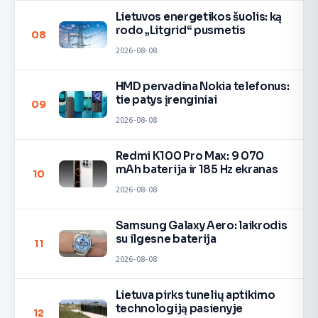
Lietuvos energetikos šuolis: ką
rodo „Litgrid“ pusmetis
08
2026-08-08
HMD pervadina Nokia telefonus:
tie patys įrenginiai
09
2026-08-08
Redmi K100 Pro Max: 9 070
mAh baterija ir 185 Hz ekranas
10
2026-08-08
Samsung Galaxy Aero: laikrodis
su ilgesne baterija
11
2026-08-08
Lietuva pirks tunelių aptikimo
technologiją pasienyje
12