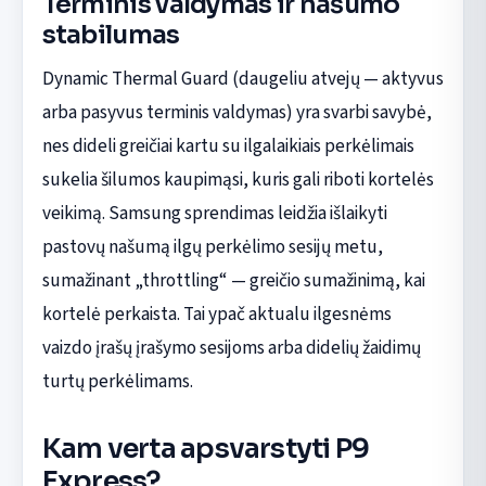
Terminis valdymas ir našumo
stabilumas
Dynamic Thermal Guard (daugeliu atvejų — aktyvus
arba pasyvus terminis valdymas) yra svarbi savybė,
nes dideli greičiai kartu su ilgalaikiais perkėlimais
sukelia šilumos kaupimąsi, kuris gali riboti kortelės
veikimą. Samsung sprendimas leidžia išlaikyti
pastovų našumą ilgų perkėlimo sesijų metu,
sumažinant „throttling“ — greičio sumažinimą, kai
kortelė perkaista. Tai ypač aktualu ilgesnėms
vaizdo įrašų įrašymo sesijoms arba didelių žaidimų
turtų perkėlimams.
Kam verta apsvarstyti P9
Express?