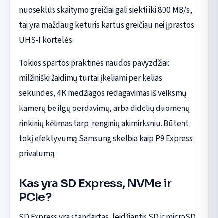
nuoseklūs skaitymo greičiai gali siekti iki 800 MB/s,
tai yra maždaug keturis kartus greičiau nei įprastos
UHS-I kortelės.
Tokios spartos praktinės naudos pavyzdžiai:
milžiniški žaidimų turtai įkeliami per kelias
sekundes, 4K medžiagos redagavimas iš veiksmų
kamerų be ilgų perdavimų, arba didelių duomenų
rinkinių kėlimas tarp įrenginių akimirksniu. Būtent
tokį efektyvumą Samsung skelbia kaip P9 Express
privalumą.
Kas yra SD Express, NVMe ir
PCIe?
SD Express yra standartas, leidžiantis SD ir microSD