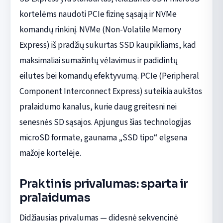
kortelėms naudoti PCIe fizinę sąsają ir NVMe
komandų rinkinį. NVMe (Non-Volatile Memory
Express) iš pradžių sukurtas SSD kaupikliams, kad
maksimaliai sumažintų vėlavimus ir padidintų
eilutes bei komandų efektyvumą. PCIe (Peripheral
Component Interconnect Express) suteikia aukštos
pralaidumo kanalus, kurie daug greitesni nei
senesnės SD sąsajos. Apjungus šias technologijas
microSD formate, gaunama „SSD tipo“ elgsena
mažoje kortelėje.
Praktinis privalumas: sparta ir
pralaidumas
Didžiausias privalumas — didesnė sekvencinė