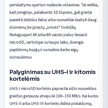
perskaitymo sparta ir mažesnis vėlavimas. Tai reiškia,
kad įrenginys, palaikantis SD Express, gali greitai
pasiekti didelius failus arba nuosekliai skaityti daug
duomenų be įprastų „srovės“ trukdžių.
Redaguojant 4K arba 8K vaizdo įrašus tiesiai iš
microSD, vartotojas sutaupo laiko, išvengia
papildomų kopijų ir sumažina darbo eigų
nutraukimus.
Palyginimas su UHS-I ir kitomis
kortelėmis
UHS-I microSD kortelės paprastai siūlo nuoseklius
greičius geriausiu atveju iki 100–150 MB/s. Kai kurios
UHS-II arba UHS-III kortelės didina pralaidumą,