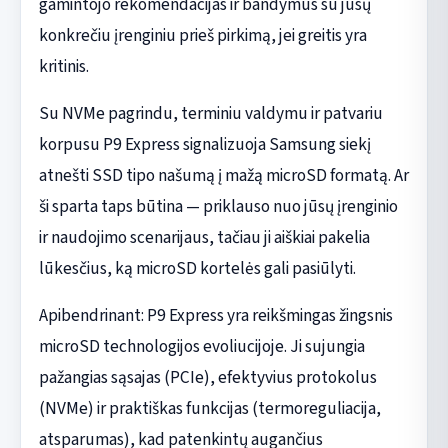
gamintojo rekomendacijas ir bandymus su jūsų
konkrečiu įrenginiu prieš pirkimą, jei greitis yra
kritinis.
Su NVMe pagrindu, terminiu valdymu ir patvariu
korpusu P9 Express signalizuoja Samsung siekį
atnešti SSD tipo našumą į mažą microSD formatą. Ar
ši sparta taps būtina — priklauso nuo jūsų įrenginio
ir naudojimo scenarijaus, tačiau ji aiškiai pakelia
lūkesčius, ką microSD kortelės gali pasiūlyti.
Apibendrinant: P9 Express yra reikšmingas žingsnis
microSD technologijos evoliucijoje. Ji sujungia
pažangias sąsajas (PCIe), efektyvius protokolus
(NVMe) ir praktiškas funkcijas (termoreguliacija,
atsparumas), kad patenkintų augančius