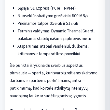
Sąsaja: SD Express (PCIe + NVMe)
Nuoseklūs skaitymo greičiai: iki 800 MB/s
Prieinamos talpos: 256 GB ir 512 GB
Terminis valdymas: Dynamic Thermal Guard,
palaikantis stabilų našumą apkrovos metu
Atsparumas: atspari vandeniui, dulkėms,
kritimams ir temperatūros poveikiui
Šie punktai išryškina du svarbius aspektus:
pirmiausia — spartą, kuri svarbi greitiems skaitymo
darbams ir spartiems perkėlimams; antra —
patikimumą, kad kortelė atlaikytų intensyvų
naudojimą lauke ar sudėtingomis sąlygomis.