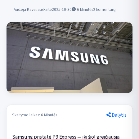
Austėja Kavaliauskaitė
2025-10-30
6
Minutės
2 komentarų
Dalytis
Skaitymo laikas: 6 Minutės
Samsung pristatė P9 Express — iki šiol greičiausią