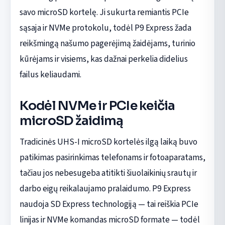
savo microSD kortelę. Ji sukurta remiantis PCIe
sąsaja ir NVMe protokolu, todėl P9 Express žada
reikšmingą našumo pagerėjimą žaidėjams, turinio
kūrėjams ir visiems, kas dažnai perkelia didelius
failus keliaudami.
Kodėl NVMe ir PCIe keičia
microSD žaidimą
Tradicinės UHS-I microSD kortelės ilgą laiką buvo
patikimas pasirinkimas telefonams ir fotoaparatams,
tačiau jos nebesugeba atitikti šiuolaikinių srautų ir
darbo eigų reikalaujamo pralaidumo. P9 Express
naudoja SD Express technologiją — tai reiškia PCIe
linijas ir NVMe komandas microSD formate — todėl