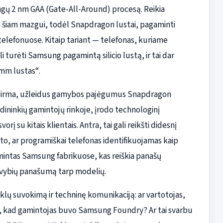
ngų 2 nm GAA (Gate-All-Around) procesą. Reikia
a šiam mazgui, todėl Snapdragon lustai, pagaminti
telefonuose. Kitaip tariant — telefonas, kuriame
 turėti Samsung pagamintą silicio lustą, ir tai dar
mm lustas“.
s. Pirma, užleidus gamybos pajėgumus Snapdragon
dininkių gamintojų rinkoje, įrodo technologinį
 su kitais klientais. Antra, tai gali reikšti didesnį
o, ar programiškai telefonas identifikuojamas kaip
mintas Samsung fabrikuose, kas reiškia panašų
avybių panašumą tarp modelių.
nklų suvokimą ir techninę komunikaciją: ar vartotojas,
kad gamintojas buvo Samsung Foundry? Ar tai svarbu