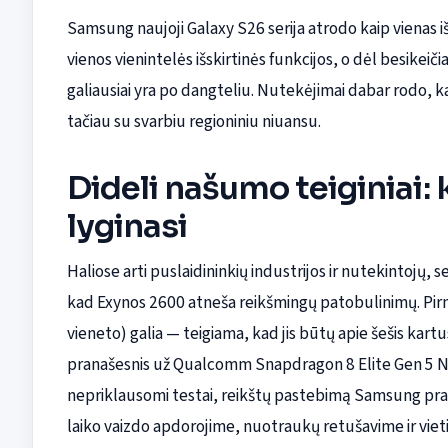
Samsung naujoji Galaxy S26 serija atrodo kaip vienas iš
vienos vienintelės išskirtinės funkcijos, o dėl besikeiči
galiausiai yra po dangteliu. Nutekėjimai dabar rodo, 
tačiau su svarbiu regioniniu niuansu.
Dideli našumo teiginiai:
lyginasi
Haliose arti puslaidininkių industrijos ir nutekintojų, s
kad Exynos 2600 atneša reikšmingų patobulinimų. Pi
vieneto) galia — teigiama, kad jis būtų apie šešis kar
pranašesnis už Qualcomm Snapdragon 8 Elite Gen 5 NPU
nepriklausomi testai, reikštų pastebimą Samsung pra
laiko vaizdo apdorojime, nuotraukų retušavime ir viet