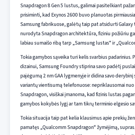
Snapdragon 8 Gen 5 lustus, galimai pasitelkiant paža
prisiminti, kad Exynos 2600 buvo planuotas pirmiausi
Samsung fabrikuose, galėtų taip pat atsidurti Galaxy 
nurodyta Snapdragon architektūra, fiziniu požiūriu gali
labiau sumaišo ribą tarp „Samsung lustas“ ir „Qualco
Tokia gamybos sąveika turi kelis svarbius padariniu
dizainui, Samsung Foundry stiprina savo padėtį puslai
pajėgumą 2 nm GAA lygmenyje ir didina savo derybinį svorį
variantų vientisumą telefonuose: nepriklausomai nuo t
Snapdragon, visiškai įmanoma, kad fizinis lustas paga
gamybos kokybės lygį ar tam tikrų terminio elgesio s
Tokia situacija taip pat kelia klausimus apie prekių že
pamatęs „Qualcomm Snapdragon“ žymėjimą, supras, 