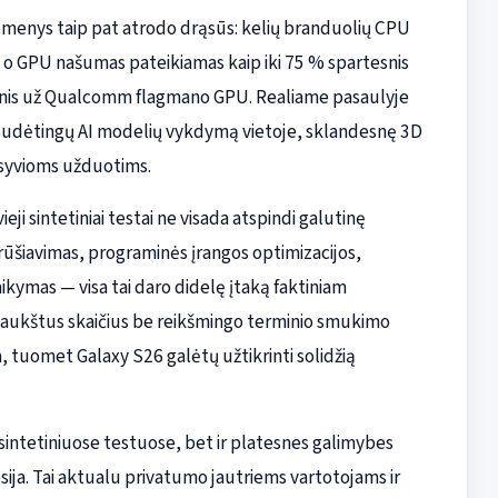
menys taip pat atrodo drąsūs: kelių branduolių CPU
, o GPU našumas pateikiamas kaip iki 75 % spartesnis
šesnis už Qualcomm flagmano GPU. Realiame pasaulyje
į sudėtingų AI modelių vykdymą vietoje, sklandesnę 3D
nsyvioms užduotims.
eji sintetiniai testai ne visada atspindi galutinę
 rūšiavimas, programinės įrangos optimizacijos,
kymas — visa tai daro didelę įtaką faktiniam
 aukštus skaičius be reikšmingo terminio smukimo
a, tuomet Galaxy S26 galėtų užtikrinti solidžią
sintetiniuose testuose, bet ir platesnes galimybes
ija. Tai aktualu privatumo jautriems vartotojams ir