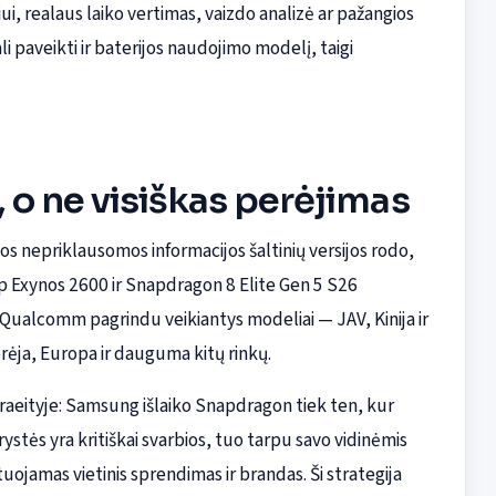
iui, realaus laiko vertimas, vaizdo analizė ar pažangios
li paveikti ir baterijos naudojimo modelį, taigi
, o ne visiškas perėjimas
ios nepriklausomos informacijos šaltinių versijos rodo,
 Exynos 2600 ir Snapdragon 8 Elite Gen 5 S26
 Qualcomm pagrindu veikiantys modeliai — JAV, Kinija ir
orėja, Europa ir dauguma kitų rinkų.
raeityje: Samsung išlaiko Snapdragon tiek ten, kur
tės yra kritiškai svarbios, tuo tarpu savo vidinėmis
tuojamas vietinis sprendimas ir brandas. Ši strategija