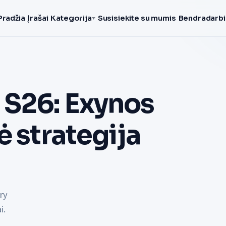
Pradžia
Įrašai
Kategorija
Susisiekite su mumis
Bendradarbi
 S26: Exynos
ė strategija
ry
i.