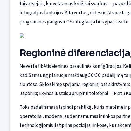
tais atvejais, kai vėlavimas kritiškai svarbus — pavyzdž
fotografijos funkcijos. Kita vertus, didesnė AI sparta ga
programinės įrangos ir OS integracija bus ypač svarbi.
Regioninė diferenciacija
Neverta tikėtis vieninės pasaulinės konfigūracijos. Kel
kad Samsung planuoja maždaug 50/50 padalijimą tarp
siuntose. Skleiskime spėjamą regioninį pasiskirstymą:
Japonija; Exynos lustais aprūpinti telefonai — Pietų K
Toks padalinimas atspindi praktiką, kurią matėme ir p
operatoriai, modemų suderinamumas ir rinkos partnerys
technologijomis ji stiprina pozicijas rinkose, kur akcen