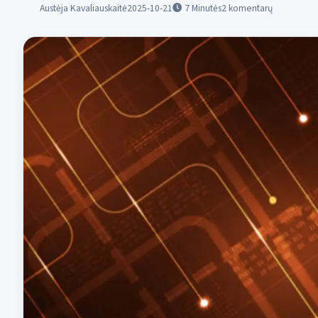
Austėja Kavaliauskaitė
2025-10-21
7
Minutės
2 komentarų