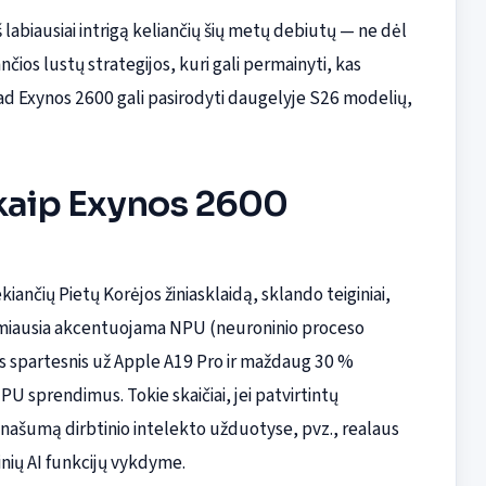
 labiausiai intrigą keliančių šių metų debiutų — ne dėl
ančios lustų strategijos, kuri gali permainyti, kas
kad Exynos 2600 gali pasirodyti daugelyje S26 modelių,
 kaip Exynos 2600
ekiančių Pietų Korėjos žiniasklaidą, sklando teiginiai,
rmiausia akcentuojama NPU (neuroninio proceso
tus spartesnis už Apple A19 Pro ir maždaug 30 %
 sprendimus. Tokie skaičiai, jei patvirtintų
našumą dirbtinio intelekto užduotyse, pvz., realaus
inių AI funkcijų vykdyme.