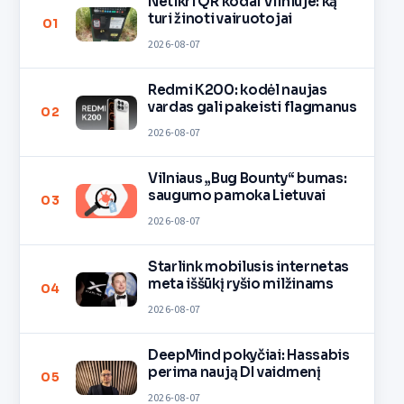
Netikri QR kodai Vilniuje: ką
turi žinoti vairuotojai
01
2026-08-07
Redmi K200: kodėl naujas
vardas gali pakeisti flagmanus
02
2026-08-07
Vilniaus „Bug Bounty“ bumas:
saugumo pamoka Lietuvai
03
2026-08-07
Starlink mobilusis internetas
meta iššūkį ryšio milžinams
04
2026-08-07
DeepMind pokyčiai: Hassabis
perima naują DI vaidmenį
05
2026-08-07