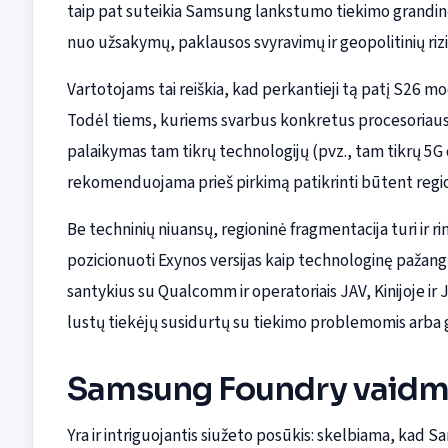
taip pat suteikia Samsung lankstumo tiekimo grandin
nuo užsakymų, paklausos svyravimų ir geopolitinių rizi
Vartotojams tai reiškia, kad perkantieji tą patį S26 mod
Todėl tiems, kuriems svarbus konkretus procesoriaus
palaikymas tam tikrų technologijų (pvz., tam tikrų 5G 
rekomenduojama prieš pirkimą patikrinti būtent regionu
Be techninių niuansų, regioninė fragmentacija turi ir 
pozicionuoti Exynos versijas kaip technologinę pažang
santykius su Qualcomm ir operatoriais JAV, Kinijoje ir Ja
lustų tiekėjų susidurtų su tiekimo problemomis arba
Samsung Foundry vaidmu
Yra ir intriguojantis siužeto posūkis: skelbiama, kad