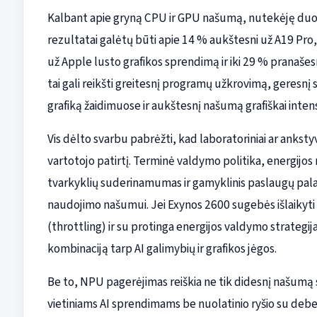
Kalbant apie gryną CPU ir GPU našumą, nutekėję duo
rezultatai galėtų būti apie 14 % aukštesni už A19 Pro
už Apple lusto grafikos sprendimą ir iki 29 % prana
tai gali reikšti greitesnį programų užkrovimą, geresn
grafiką žaidimuose ir aukštesnį našumą grafiškai inte
Vis dėlto svarbu pabrėžti, kad laboratoriniai ar ankstyvi
vartotojo patirtį. Terminė valdymo politika, energijos
tvarkyklių suderinamumas ir gamyklinis paslaugų palai
naudojimo našumui. Jei Exynos 2600 sugebės išlaikyti
(throttling) ir su protinga energijos valdymo strategij
kombinaciją tarp AI galimybių ir grafikos jėgos.
Be to, NPU pagerėjimas reiškia ne tik didesnį našumą 
vietiniams AI sprendimams be nuolatinio ryšio su debes