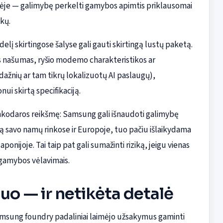
ėje — galimybę perkelti gamybos apimtis priklausomai
kų.
elį skirtingose šalyse gali gauti skirtingą lustų paketą.
 našumas, ryšio modemo charakteristikos ar
dažnių ar tam tikrų lokalizuotų AI paslaugų),
i skirtą specifikaciją.
rinkodaros reikšmę: Samsung gali išnaudoti galimybę
ą savo namų rinkose ir Europoje, tuo pačiu išlaikydama
ponijoje. Tai taip pat gali sumažinti riziką, jeigu vienas
 gamybos vėlavimais.
o — ir netikėta detalė
 Samsung foundry padaliniai laimėjo užsakymus gaminti