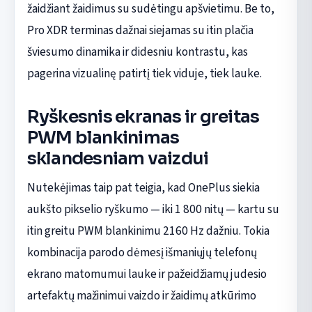
žaidžiant žaidimus su sudėtingu apšvietimu. Be to,
Pro XDR terminas dažnai siejamas su itin plačia
šviesumo dinamika ir didesniu kontrastu, kas
pagerina vizualinę patirtį tiek viduje, tiek lauke.
Ryškesnis ekranas ir greitas
PWM blankinimas
sklandesniam vaizdui
Nutekėjimas taip pat teigia, kad OnePlus siekia
aukšto pikselio ryškumo — iki 1 800 nitų — kartu su
itin greitu PWM blankinimu 2160 Hz dažniu. Tokia
kombinacija parodo dėmesį išmaniųjų telefonų
ekrano matomumui lauke ir pažeidžiamų judesio
artefaktų mažinimui vaizdo ir žaidimų atkūrimo