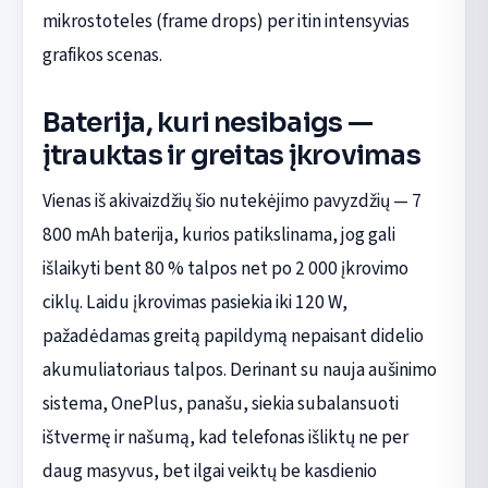
mikrostoteles (frame drops) per itin intensyvias
grafikos scenas.
Baterija, kuri nesibaigs —
įtrauktas ir greitas įkrovimas
Vienas iš akivaizdžių šio nutekėjimo pavyzdžių — 7
800 mAh baterija, kurios patikslinama, jog gali
išlaikyti bent 80 % talpos net po 2 000 įkrovimo
ciklų. Laidu įkrovimas pasiekia iki 120 W,
pažadėdamas greitą papildymą nepaisant didelio
akumuliatoriaus talpos. Derinant su nauja aušinimo
sistema, OnePlus, panašu, siekia subalansuoti
ištvermę ir našumą, kad telefonas išliktų ne per
daug masyvus, bet ilgai veiktų be kasdienio