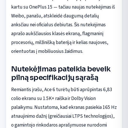
kartu su OnePlus 15 — tačiau naujas nutekėjimas iš
Weibo, panašu, atskleidė daugumą detalių
anksčiau nei oficialus debiutas. Šis nutekėjimas
aprašo aukščiausios klasės ekraną, flagmaninį
procesorių, milžinišką bateriją ir kelias naujoves,
orientuotas į mobiliuosius žaidimus.
Nutekėjimas pateikia beveik
pilną specifikacijų sąrašą
Remiantis įrašu, Ace 6 turėtų būti aprūpintas 6,83
colio ekranu su 1.5K+ raiška ir Dolby Vision
palaikymu. Nustatoma, kad ekranas pasiekia 165 Hz
atnaujinimo dažnį (greičiausiai LTPS technologijos),
o gamintojo rinkodaros aprašymuose nurodomi