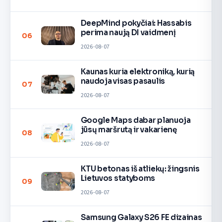
DeepMind pokyčiai: Hassabis
perima naują DI vaidmenį
06
2026-08-07
Kaunas kuria elektroniką, kurią
naudoja visas pasaulis
07
2026-08-07
Google Maps dabar planuoja
jūsų maršrutą ir vakarienę
08
2026-08-07
KTU betonas iš atliekų: žingsnis
Lietuvos statyboms
09
2026-08-07
Samsung Galaxy S26 FE dizainas