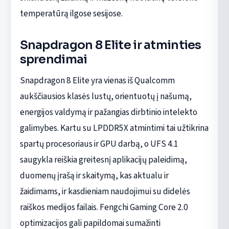
temperatūrą ilgose sesijose.
Snapdragon 8 Elite ir atminties
sprendimai
Snapdragon 8 Elite yra vienas iš Qualcomm
aukščiausios klasės lustų, orientuotų į našumą,
energijos valdymą ir pažangias dirbtinio intelekto
galimybes. Kartu su LPDDR5X atmintimi tai užtikrina
spartų procesoriaus ir GPU darbą, o UFS 4.1
saugykla reiškia greitesnį aplikacijų paleidimą,
duomenų įrašą ir skaitymą, kas aktualu ir
žaidimams, ir kasdieniam naudojimui su didelės
raiškos medijos failais. Fengchi Gaming Core 2.0
optimizacijos gali papildomai sumažinti