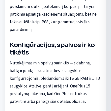
purškimui ir dulkių patekimui į korpusą — tai yra
patikima apsauga kasdienėms situacijoms, bet ne
tokia aukšta kaip IP68, kuri garantuoja visišką
panardinimą.
Konfigūracijos, spalvos ir ko
tikėtis
Nutekėjimas mini spalvų parinktis — sidabrinę,
baltą ir juodą — su atminties ir saugyklos
konfigūracijomis, plečiančiomis iki 16 GB RAM ir 1 TB
saugyklos. Atsižvelgiant į artėjantį OnePlus 15
pristatymą, tikėtina, kad OnePlus netrukus
patvirtins arba paneigs šias detales oficialiai.