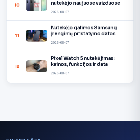
nutekėjo naujuose vaizduose
10
2026-08-07
Nutekėjo galimos Samsung
įrenginių pristatymo datos
11
2026-08-07
Pixel Watch 5 nutekėjimas:
kainos, funkcijos ir data
12
2026-08-07