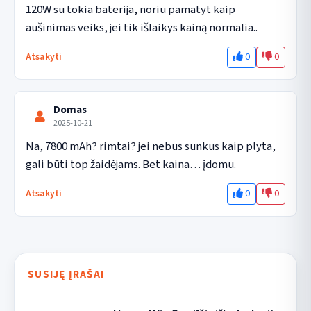
120W su tokia baterija, noriu pamatyt kaip 
aušinimas veiks, jei tik išlaikys kainą normalia..
0
0
Atsakyti
Domas
2025-10-21
Na, 7800 mAh? rimtai? jei nebus sunkus kaip plyta, 
gali būti top žaidėjams. Bet kaina… įdomu.
0
0
Atsakyti
SUSIJĘ ĮRAŠAI