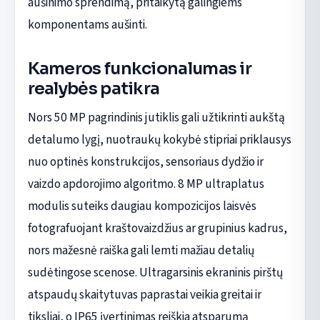
aušinimo sprendimą, pritaikytą galingiems
komponentams aušinti.
Kameros funkcionalumas ir
realybės patikra
Nors 50 MP pagrindinis jutiklis gali užtikrinti aukštą
detalumo lygį, nuotraukų kokybė stipriai priklausys
nuo optinės konstrukcijos, sensoriaus dydžio ir
vaizdo apdorojimo algoritmo. 8 MP ultraplatus
modulis suteiks daugiau kompozicijos laisvės
fotografuojant kraštovaizdžius ar grupinius kadrus,
nors mažesnė raiška gali lemti mažiau detalių
sudėtingose scenose. Ultragarsinis ekraninis pirštų
atspaudų skaitytuvas paprastai veikia greitai ir
tiksliai, o IP65 įvertinimas reiškia atsparumą