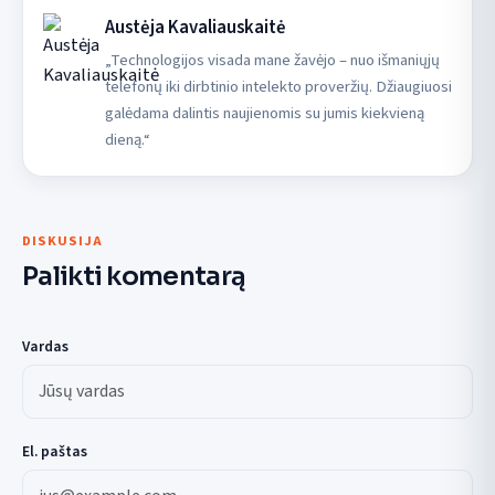
Austėja Kavaliauskaitė
„Technologijos visada mane žavėjo – nuo išmaniųjų
telefonų iki dirbtinio intelekto proveržių. Džiaugiuosi
galėdama dalintis naujienomis su jumis kiekvieną
dieną.“
DISKUSIJA
Palikti komentarą
Vardas
El. paštas