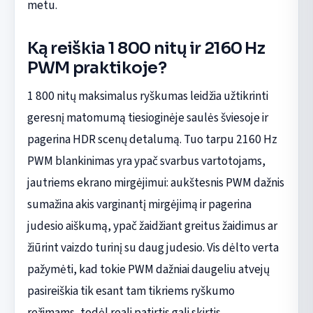
metu.
Ką reiškia 1 800 nitų ir 2160 Hz
PWM praktikoje?
1 800 nitų maksimalus ryškumas leidžia užtikrinti
geresnį matomumą tiesioginėje saulės šviesoje ir
pagerina HDR scenų detalumą. Tuo tarpu 2160 Hz
PWM blankinimas yra ypač svarbus vartotojams,
jautriems ekrano mirgėjimui: aukštesnis PWM dažnis
sumažina akis varginantį mirgėjimą ir pagerina
judesio aiškumą, ypač žaidžiant greitus žaidimus ar
žiūrint vaizdo turinį su daug judesio. Vis dėlto verta
pažymėti, kad tokie PWM dažniai daugeliu atvejų
pasireiškia tik esant tam tikriems ryškumo
režimams, todėl reali patirtis gali skirtis