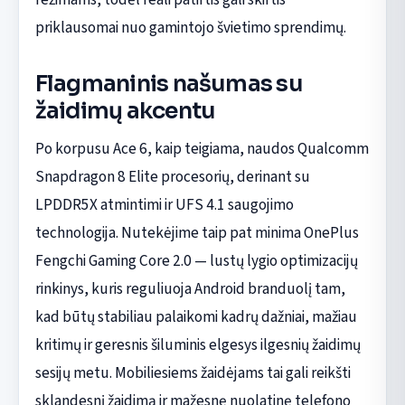
priklausomai nuo gamintojo švietimo sprendimų.
Flagmaninis našumas su
žaidimų akcentu
Po korpusu Ace 6, kaip teigiama, naudos Qualcomm
Snapdragon 8 Elite procesorių, derinant su
LPDDR5X atmintimi ir UFS 4.1 saugojimo
technologija. Nutekėjime taip pat minima OnePlus
Fengchi Gaming Core 2.0 — lustų lygio optimizacijų
rinkinys, kuris reguliuoja Android branduolį tam,
kad būtų stabiliau palaikomi kadrų dažniai, mažiau
kritimų ir geresnis šiluminis elgesys ilgesnių žaidimų
sesijų metu. Mobiliesiems žaidėjams tai gali reikšti
sklandesnį žaidimą ir mažesnę nuolatinę telefono