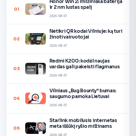
Honor Win 2: milžiniška baterija
ir 2 nm lustas spalį
01
2026-08-07
Netikri QR kodai Vilniuje: ką turi
žinoti vairuotojai
02
2026-08-07
Redmi K200: kodėl naujas
vardas gali pakeisti flagmanus
03
2026-08-07
Vilniaus „Bug Bounty“ bumas:
saugumo pamoka Lietuvai
04
2026-08-07
Starlink mobilusis internetas
meta iššūkį ryšio milžinams
05
2026-08-07