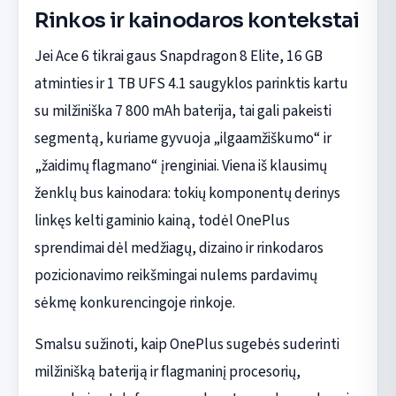
Rinkos ir kainodaros kontekstai
Jei Ace 6 tikrai gaus Snapdragon 8 Elite, 16 GB
atminties ir 1 TB UFS 4.1 saugyklos parinktis kartu
su milžiniška 7 800 mAh baterija, tai gali pakeisti
segmentą, kuriame gyvuoja „ilgaamžiškumo“ ir
„žaidimų flagmano“ įrenginiai. Viena iš klausimų
ženklų bus kainodara: tokių komponentų derinys
linkęs kelti gaminio kainą, todėl OnePlus
sprendimai dėl medžiagų, dizaino ir rinkodaros
pozicionavimo reikšmingai nulems pardavimų
sėkmę konkurencingoje rinkoje.
Smalsu sužinoti, kaip OnePlus sugebės suderinti
milžinišką bateriją ir flagmaninį procesorių,