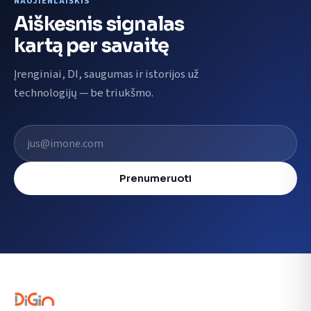
NAUJIENLAIŠKIS
Aiškesnis signalas
kartą per savaitę
Įrenginiai, DI, saugumas ir istorijos už
technologijų — be triukšmo.
El. pašto adresas
Prenumeruoti