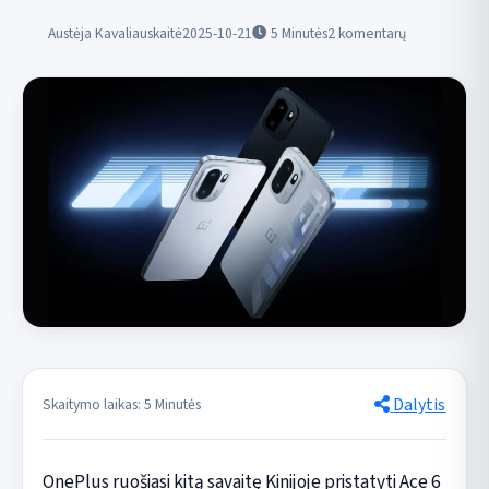
Austėja Kavaliauskaitė
2025-10-21
5
Minutės
2 komentarų
Dalytis
Skaitymo laikas: 5 Minutės
OnePlus ruošiasi kitą savaitę Kinijoje pristatyti Ace 6