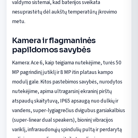
valdymo sistemai, kad baterijos sveikata
nesuprastėtų dėl aukštų temperatūrų įkrovimo
metu.
Kamera ir flagmaninės
papildomos savybės
Kamera: Ace 6, kaip teigiama nutekėjime, turės 50
MP pagrindinį jutiklį ir 8 MP itin plataus kampo
modulį gale. Kitos pastebimos savybės, nurodytos
nutekėjime, apima ultragarsinį ekraninį pirštų
atspaudų skaitytuvą, IP65 apsaugą nuo dulkių ir
vandens, super-lygiagrečius dvigubus garsiakalbius
(super-linear dual speakers), bioninį vibracijos
variklį, infraraudonųjų spindulių pultą ir perdarytą