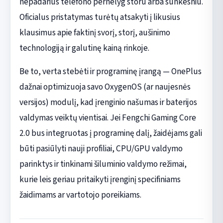
nepadarius telefono pernelyg storu arba sunkesniu.
Oficialus pristatymas turėtų atsakyti į likusius
klausimus apie faktinį svorį, storį, aušinimo
technologiją ir galutinę kainą rinkoje.
Be to, verta stebėti ir programinę įrangą — OnePlus
dažnai optimizuoja savo OxygenOS (ar naujesnės
versijos) modulį, kad įrenginio našumas ir baterijos
valdymas veiktų vientisai. Jei Fengchi Gaming Core
2.0 bus integruotas į programinę dalį, žaidėjams gali
būti pasiūlyti nauji profiliai, CPU/GPU valdymo
parinktys ir tinkinami šiluminio valdymo režimai,
kurie leis geriau pritaikyti įrenginį specifiniams
žaidimams ar vartotojo poreikiams.