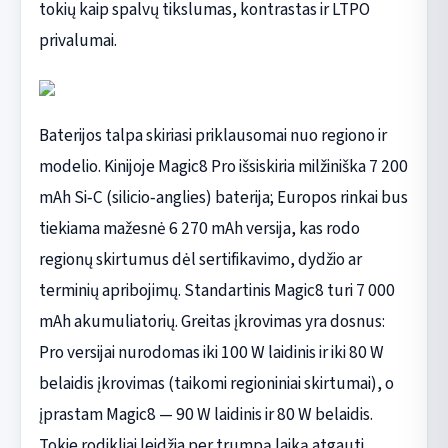
tokių kaip spalvų tikslumas, kontrastas ir LTPO
privalumai.
Baterijos talpa skiriasi priklausomai nuo regiono ir
modelio. Kinijoje Magic8 Pro išsiskiria milžiniška 7 200
mAh Si‑C (silicio‑anglies) baterija; Europos rinkai bus
tiekiama mažesnė 6 270 mAh versija, kas rodo
regionų skirtumus dėl sertifikavimo, dydžio ar
terminių apribojimų. Standartinis Magic8 turi 7 000
mAh akumuliatorių. Greitas įkrovimas yra dosnus:
Pro versijai nurodomas iki 100 W laidinis ir iki 80 W
belaidis įkrovimas (taikomi regioniniai skirtumai), o
įprastam Magic8 — 90 W laidinis ir 80 W belaidis.
Tokie rodikliai leidžia per trumpą laiką atgauti