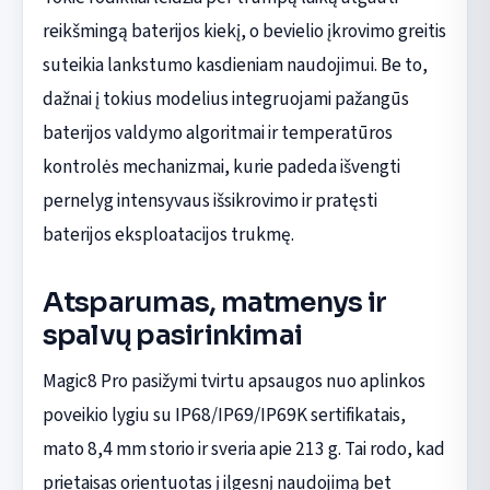
reikšmingą baterijos kiekį, o bevielio įkrovimo greitis
suteikia lankstumo kasdieniam naudojimui. Be to,
dažnai į tokius modelius integruojami pažangūs
baterijos valdymo algoritmai ir temperatūros
kontrolės mechanizmai, kurie padeda išvengti
pernelyg intensyvaus išsikrovimo ir pratęsti
baterijos eksploatacijos trukmę.
Atsparumas, matmenys ir
spalvų pasirinkimai
Magic8 Pro pasižymi tvirtu apsaugos nuo aplinkos
poveikio lygiu su IP68/IP69/IP69K sertifikatais,
mato 8,4 mm storio ir sveria apie 213 g. Tai rodo, kad
prietaisas orientuotas į ilgesnį naudojimą bet