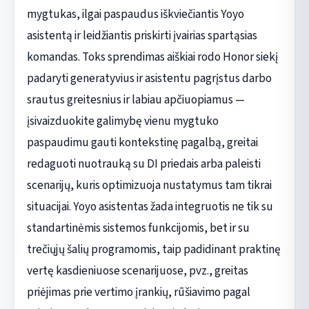
mygtukas, ilgai paspaudus iškviečiantis Yoyo
asistentą ir leidžiantis priskirti įvairias spartąsias
komandas. Toks sprendimas aiškiai rodo Honor siekį
padaryti generatyvius ir asistentu pagrįstus darbo
srautus greitesnius ir labiau apčiuopiamus —
įsivaizduokite galimybę vienu mygtuko
paspaudimu gauti kontekstinę pagalbą, greitai
redaguoti nuotrauką su DI priedais arba paleisti
scenarijų, kuris optimizuoja nustatymus tam tikrai
situacijai. Yoyo asistentas žada integruotis ne tik su
standartinėmis sistemos funkcijomis, bet ir su
trečiųjų šalių programomis, taip padidinant praktinę
vertę kasdieniuose scenarijuose, pvz., greitas
priėjimas prie vertimo įrankių, rūšiavimo pagal