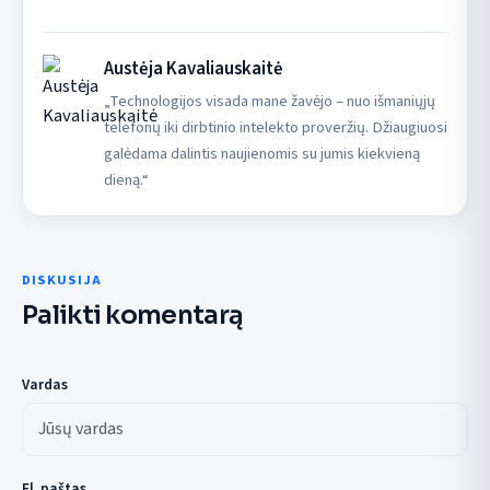
Austėja Kavaliauskaitė
„Technologijos visada mane žavėjo – nuo išmaniųjų
telefonų iki dirbtinio intelekto proveržių. Džiaugiuosi
galėdama dalintis naujienomis su jumis kiekvieną
dieną.“
DISKUSIJA
Palikti komentarą
Vardas
El. paštas