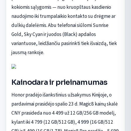
kokiomis sąlygomis — nuo kruopštaus kasdienio
naudojimo iki trumpalaikio kontakto su drėgme ar
dulkių dalelėmis. Abu telefonai siūlomi Sunrise
Gold, Sky Cyan ir juodos (Black) apdailos
variantuose, leidžiančiu pasirinkti tiek išvaizdą, tiek
jausmą rankoje.
Kainodara ir prieinamumas
Honor pradėjo išankstinius užsakymus Kinijoje, o
pardavimai prasidėjo spalio 23 d. Magic8 kainų skalė
CNY prasideda nuo 4 499 už 12 GB/256 GB modelį,
kylant iki 4 799 (12 GB/512 GB), 4 999 (16 GB/512