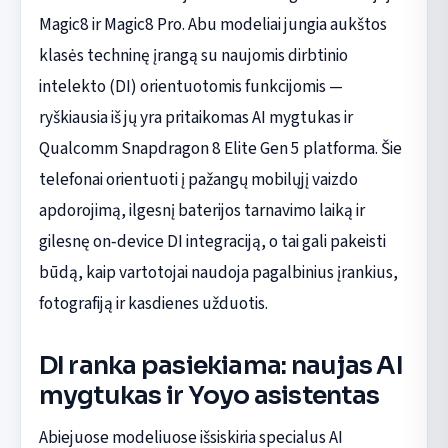
Magic8 ir Magic8 Pro. Abu modeliai jungia aukštos
klasės techninę įrangą su naujomis dirbtinio
intelekto (DI) orientuotomis funkcijomis —
ryškiausia iš jų yra pritaikomas AI mygtukas ir
Qualcomm Snapdragon 8 Elite Gen 5 platforma. Šie
telefonai orientuoti į pažangų mobilųjį vaizdo
apdorojimą, ilgesnį baterijos tarnavimo laiką ir
gilesnę on‑device DI integraciją, o tai gali pakeisti
būdą, kaip vartotojai naudoja pagalbinius įrankius,
fotografiją ir kasdienes užduotis.
DI ranka pasiekiama: naujas AI
mygtukas ir Yoyo asistentas
Abiejuose modeliuose išsiskiria specialus AI