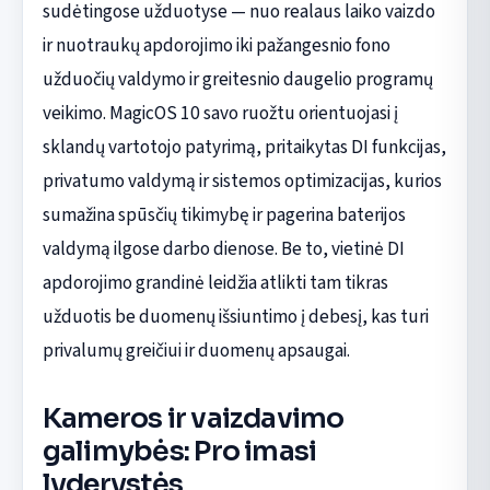
sudėtingose užduotyse — nuo realaus laiko vaizdo
ir nuotraukų apdorojimo iki pažangesnio fono
užduočių valdymo ir greitesnio daugelio programų
veikimo. MagicOS 10 savo ruožtu orientuojasi į
sklandų vartotojo patyrimą, pritaikytas DI funkcijas,
privatumo valdymą ir sistemos optimizacijas, kurios
sumažina spūsčių tikimybę ir pagerina baterijos
valdymą ilgose darbo dienose. Be to, vietinė DI
apdorojimo grandinė leidžia atlikti tam tikras
užduotis be duomenų išsiuntimo į debesį, kas turi
privalumų greičiui ir duomenų apsaugai.
Kameros ir vaizdavimo
galimybės: Pro imasi
lyderystės