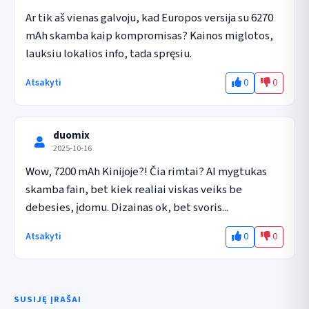
Ar tik aš vienas galvoju, kad Europos versija su 6270 
mAh skamba kaip kompromisas? Kainos miglotos, 
lauksiu lokalios info, tada spręsiu.
0
0
Atsakyti
duomix
2025-10-16
Wow, 7200 mAh Kinijoje?! Čia rimtai? AI mygtukas 
skamba fain, bet kiek realiai viskas veiks be 
debesies, įdomu. Dizainas ok, bet svoris...
0
0
Atsakyti
SUSIJĘ ĮRAŠAI