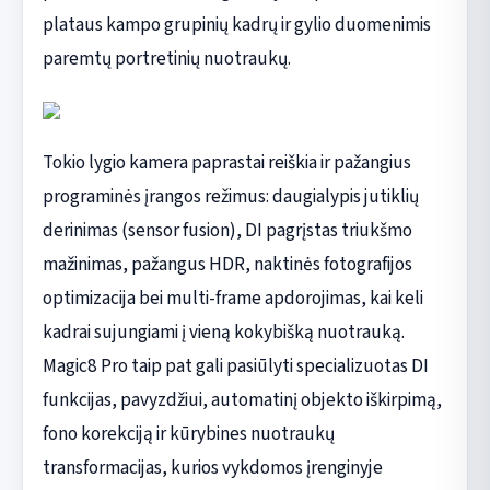
plataus kampo grupinių kadrų ir gylio duomenimis
paremtų portretinių nuotraukų.
Tokio lygio kamera paprastai reiškia ir pažangius
programinės įrangos režimus: daugialypis jutiklių
derinimas (sensor fusion), DI pagrįstas triukšmo
mažinimas, pažangus HDR, naktinės fotografijos
optimizacija bei multi-frame apdorojimas, kai keli
kadrai sujungiami į vieną kokybišką nuotrauką.
Magic8 Pro taip pat gali pasiūlyti specializuotas DI
funkcijas, pavyzdžiui, automatinį objekto iškirpimą,
fono korekciją ir kūrybines nuotraukų
transformacijas, kurios vykdomos įrenginyje