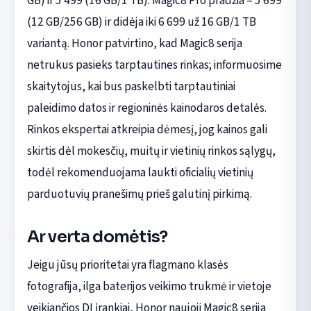
GB) ir 5 499 (16 GB/1 TB). Magic8 Pro pradžia – 5 699
(12 GB/256 GB) ir didėja iki 6 699 už 16 GB/1 TB
variantą. Honor patvirtino, kad Magic8 serija
netrukus pasieks tarptautines rinkas; informuosime
skaitytojus, kai bus paskelbti tarptautiniai
paleidimo datos ir regioninės kainodaros detalės.
Rinkos ekspertai atkreipia dėmesį, jog kainos gali
skirtis dėl mokesčių, muitų ir vietinių rinkos sąlygų,
todėl rekomenduojama laukti oficialių vietinių
parduotuvių pranešimų prieš galutinį pirkimą.
Ar verta domėtis?
Jeigu jūsų prioritetai yra flagmano klasės
fotografija, ilga baterijos veikimo trukmė ir vietoje
veikiančios DI įrankiai, Honor naujoji Magic8 serija