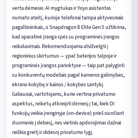
verta dėmesio. AI mygtukas ir Yoyo asistentas
numato ateitį, kurioje telefonai tampa aktyvesniais
pagalbininkais, o Snapdragon 8 Elite Gen 5 užtikrina,
kad aparatinė įranga spės su programinės įrangos
reikalavimais. Rekomenduojama atsižvelgti į
regioninius skirtumus — ypač baterijos talpoje ir
programinės įrangos parinktyse — taip pat palyginti
su konkurentų modeliais pagal kameros galimybes,
ekrano kokybę ir kainos / kokybės santykį.
Galiausiai, vartotojams, kurie vertina privatumo
aspektus, reikėtų atkreipti dėmesį į tai, kiek DI
funkcijų veikia įrenginyje (on‑device) prieš siunčiant
duomenis į debesį, nes vietinis apdorojimas dažnai
reiškia greitį ir didesnį privatumo lygį.