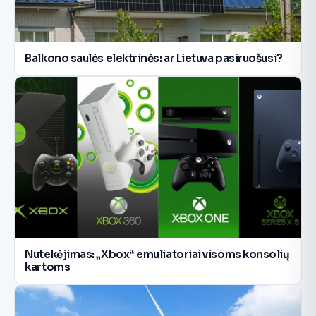
Balkono saulės elektrinės: ar Lietuva pasiruošusi?
Nutekėjimas: „Xbox“ emuliatoriai visoms konsolių
kartoms