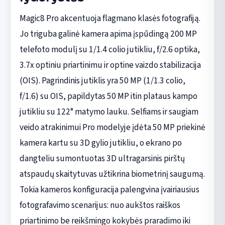
Magic8 Pro akcentuoja flagmano klasės fotografiją.
Jo triguba galinė kamera apima įspūdingą 200 MP
telefoto modulį su 1/1.4 colio jutikliu, f/2.6 optika,
3.7x optiniu priartinimu ir optine vaizdo stabilizacija
(OIS). Pagrindinis jutiklis yra 50 MP (1/1.3 colio,
f/1.6) su OIS, papildytas 50 MP itin plataus kampo
jutikliu su 122° matymo lauku. Selfiams ir saugiam
veido atrakinimui Pro modelyje įdėta 50 MP priekinė
kamera kartu su 3D gylio jutikliu, o ekrano po
dangteliu sumontuotas 3D ultragarsinis pirštų
atspaudų skaitytuvas užtikrina biometrinį saugumą.
Tokia kameros konfiguracija palengvina įvairiausius
fotografavimo scenarijus: nuo aukštos raiškos
priartinimo be reikšmingo kokybės praradimo iki