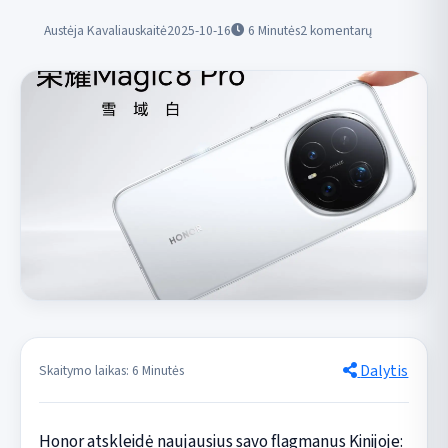
Austėja Kavaliauskaitė
2025-10-16
6
Minutės
2 komentarų
Dalytis
Skaitymo laikas: 6 Minutės
Honor atskleidė naujausius savo flagmanus Kinijoje: