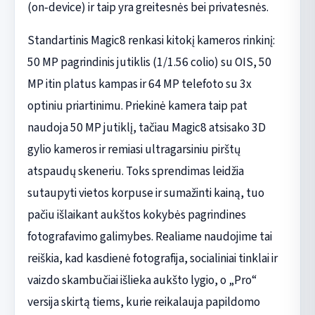
(on‑device) ir taip yra greitesnės bei privatesnės.
Standartinis Magic8 renkasi kitokį kameros rinkinį:
50 MP pagrindinis jutiklis (1/1.56 colio) su OIS, 50
MP itin platus kampas ir 64 MP telefoto su 3x
optiniu priartinimu. Priekinė kamera taip pat
naudoja 50 MP jutiklį, tačiau Magic8 atsisako 3D
gylio kameros ir remiasi ultragarsiniu pirštų
atspaudų skeneriu. Toks sprendimas leidžia
sutaupyti vietos korpuse ir sumažinti kainą, tuo
pačiu išlaikant aukštos kokybės pagrindines
fotografavimo galimybes. Realiame naudojime tai
reiškia, kad kasdienė fotografija, socialiniai tinklai ir
vaizdo skambučiai išlieka aukšto lygio, o „Pro“
versija skirtą tiems, kurie reikalauja papildomo