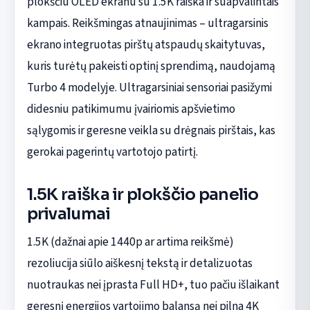
plokščiu OLED ekranu su 1.5K raiška ir suapvalintais
kampais. Reikšmingas atnaujinimas – ultragarsinis
ekrano integruotas pirštų atspaudų skaitytuvas,
kuris turėtų pakeisti optinį sprendimą, naudojamą
Turbo 4 modelyje. Ultragarsiniai sensoriai pasižymi
didesniu patikimumu įvairiomis apšvietimo
sąlygomis ir geresne veikla su drėgnais pirštais, kas
gerokai pagerintų vartotojo patirtį.
1.5K raiška ir plokščio panelio
privalumai
1.5K (dažnai apie 1440p ar artima reikšmė)
rezoliucija siūlo aiškesnį tekstą ir detalizuotas
nuotraukas nei įprasta Full HD+, tuo pačiu išlaikant
geresnį energijos vartojimo balansą nei pilna 4K