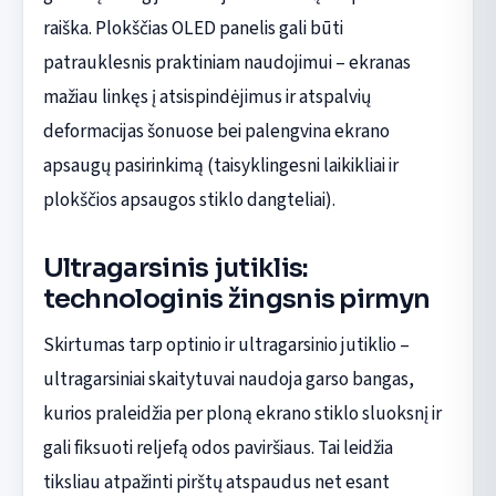
raiška. Plokščias OLED panelis gali būti
patrauklesnis praktiniam naudojimui – ekranas
mažiau linkęs į atsispindėjimus ir atspalvių
deformacijas šonuose bei palengvina ekrano
apsaugų pasirinkimą (taisyklingesni laikikliai ir
plokščios apsaugos stiklo dangteliai).
Ultragarsinis jutiklis:
technologinis žingsnis pirmyn
Skirtumas tarp optinio ir ultragarsinio jutiklio –
ultragarsiniai skaitytuvai naudoja garso bangas,
kurios praleidžia per ploną ekrano stiklo sluoksnį ir
gali fiksuoti reljefą odos paviršiaus. Tai leidžia
tiksliau atpažinti pirštų atspaudus net esant