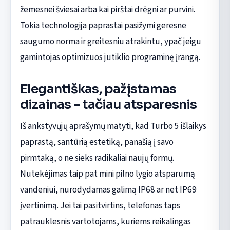
žemesnei šviesai arba kai pirštai drėgni ar purvini.
Tokia technologija paprastai pasižymi geresne
saugumo norma ir greitesniu atrakintu, ypač jeigu
gamintojas optimizuos jutiklio programinę įrangą.
Elegantiškas, pažįstamas
dizainas – tačiau atsparesnis
Iš ankstyvųjų aprašymų matyti, kad Turbo 5 išlaikys
paprastą, santūrią estetiką, panašią į savo
pirmtaką, o ne sieks radikaliai naujų formų.
Nutekėjimas taip pat mini pilno lygio atsparumą
vandeniui, nurodydamas galimą IP68 ar net IP69
įvertinimą. Jei tai pasitvirtins, telefonas taps
patrauklesnis vartotojams, kuriems reikalingas