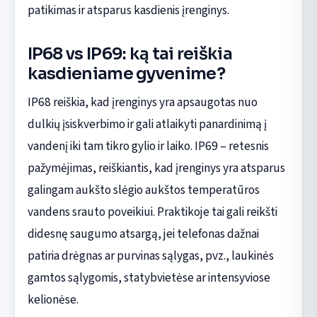
patikimas ir atsparus kasdienis įrenginys.
IP68 vs IP69: ką tai reiškia
kasdieniame gyvenime?
IP68 reiškia, kad įrenginys yra apsaugotas nuo
dulkių įsiskverbimo ir gali atlaikyti panardinimą į
vandenį iki tam tikro gylio ir laiko. IP69 – retesnis
pažymėjimas, reiškiantis, kad įrenginys yra atsparus
galingam aukšto slėgio aukštos temperatūros
vandens srauto poveikiui. Praktikoje tai gali reikšti
didesnę saugumo atsargą, jei telefonas dažnai
patiria drėgnas ar purvinas sąlygas, pvz., laukinės
gamtos sąlygomis, statybvietėse ar intensyviose
kelionėse.