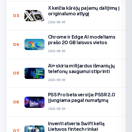
X keičia kūrėjų pajamų dalijimą į
originalumo atlygį
03
2026-08-09
Chrome ir Edge AI modeliams
prašo 20 GB laisvos vietos
04
2026-08-09
Ai+ skiria milijardus išmaniųjų
telefonų saugumui stiprinti
05
2026-08-09
PS5 Pro beta versija: PSSR 2.0
įjungiama pagal numatymą
06
2026-08-09
Inventi atveria Swift kelią
Lietuvos fintech rinkai
07