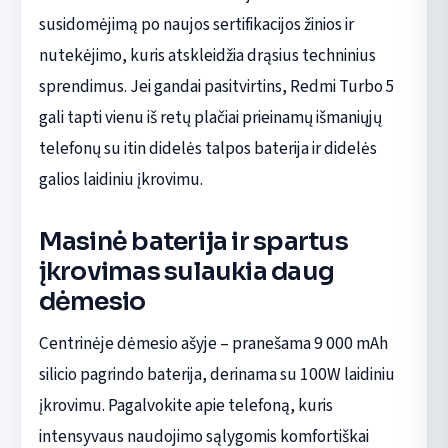
susidomėjimą po naujos sertifikacijos žinios ir
nutekėjimo, kuris atskleidžia drąsius techninius
sprendimus. Jei gandai pasitvirtins, Redmi Turbo 5
gali tapti vienu iš retų plačiai prieinamų išmaniųjų
telefonų su itin didelės talpos baterija ir didelės
galios laidiniu įkrovimu.
Masinė baterija ir spartus
įkrovimas sulaukia daug
dėmesio
Centrinėje dėmesio ašyje – pranešama 9 000 mAh
silicio pagrindo baterija, derinama su 100W laidiniu
įkrovimu. Pagalvokite apie telefoną, kuris
intensyvaus naudojimo sąlygomis komfortiškai