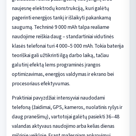
naujesnę elektrodų konstrukciją, kuri galėtų
pagerinti energijos tankį ir išlaikyti pakankamą
saugumą. Techninė 9 000 mAh talpa realiame
naudojime reiškia daug – standartiniai vidutinės
klasės telefonai turi 4 000–5 000 mAh. Tokia baterija
teoriškai gali užtikrinti ilgą darbo laiką, tačiau
galutinį efektą lems programinės įrangos
optimizavimas, energijos valdymas ir ekrano bei
procesoriaus efektyvumas.
Praktiniai pavyzdžiai: intensyviai naudodami
telefoną (žaidimai, GPS, kameros, nuolatinis ryšys ir
daug pranešimų), vartotojai galėtų pasiekti 36–48
valandas aktyvaus naudojimo arba kelias dienas
mišrioje veikloje. Esant mažesniam apkrovimui,