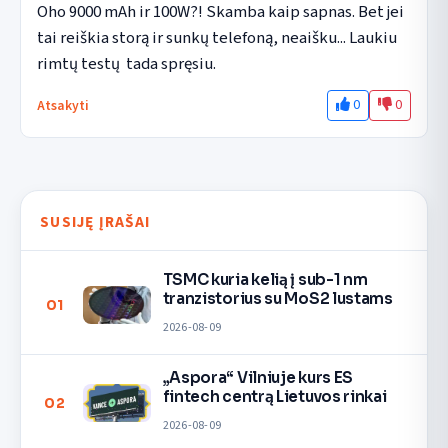
Oho 9000 mAh ir 100W?! Skamba kaip sapnas. Bet jei 
tai reiškia storą ir sunkų telefoną, neaišku... Laukiu 
rimtų testų  tada spręsiu.
0
0
Atsakyti
SUSIJĘ ĮRAŠAI
TSMC kuria kelią į sub-1 nm
tranzistorius su MoS2 lustams
01
2026-08-09
„Aspora“ Vilniuje kurs ES
fintech centrą Lietuvos rinkai
02
2026-08-09