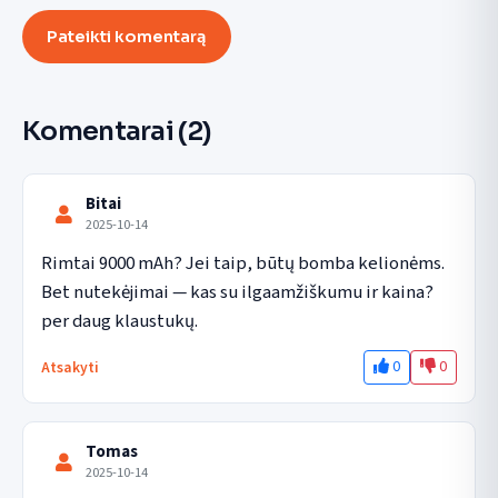
Pateikti komentarą
Komentarai
(2)
Bitai
2025-10-14
Rimtai 9000 mAh? Jei taip, būtų bomba kelionėms. 
Bet nutekėjimai — kas su ilgaamžiškumu ir kaina? 
per daug klaustukų.
0
0
Atsakyti
Tomas
2025-10-14