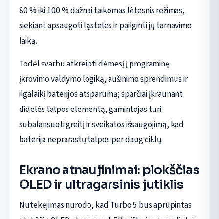
80 % iki 100 % dažnai taikomas lėtesnis režimas,
siekiant apsaugoti ląsteles ir pailginti jų tarnavimo
laiką.
Todėl svarbu atkreipti dėmesį į programinę
įkrovimo valdymo logiką, aušinimo sprendimus ir
ilgalaikį baterijos atsparumą; sparčiai įkraunant
didelės talpos elementą, gamintojas turi
subalansuoti greitį ir sveikatos išsaugojimą, kad
baterija neprarastų talpos per daug ciklų.
Ekrano atnaujinimai: plokščias
OLED ir ultragarsinis jutiklis
Nutekėjimas nurodo, kad Turbo 5 bus aprūpintas