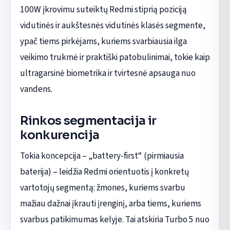
100W įkrovimu suteiktų Redmi stiprią poziciją
vidutinės ir aukštesnės vidutinės klasės segmente,
ypač tiems pirkėjams, kuriems svarbiausia ilga
veikimo trukmė ir praktiški patobulinimai, tokie kaip
ultragarsinė biometrika ir tvirtesnė apsauga nuo
vandens.
Rinkos segmentacija ir
konkurencija
Tokia koncepcija – „battery-first“ (pirmiausia
baterija) – leidžia Redmi orientuotis į konkretų
vartotojų segmentą: žmones, kuriems svarbu
mažiau dažnai įkrauti įrenginį, arba tiems, kuriems
svarbus patikimumas kelyje. Tai atskiria Turbo 5 nuo