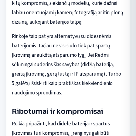
kitų kompromisų siekiančių modelių, kurie dažnai
labiau orientuojami į kamerų fotografiją ar itin ploną
dizainą, aukojant baterijos talpą.
Rinkoje taip pat yra alternatyvų su didesnėmis
baterijomis, tačiau ne visi siūlo tiek pat spartų
įkrovimą ar aukštą atsparumo lygį. Jei Redmi
sėkmingai suderins šias savybes (didžią bateriją,
greitą įkrovimą, gerą lustą ir IP atsparumą), Turbo
5 galėtų išsiskirti kaip praktiškas kiekviendienio
naudojimo sprendimas.
Ribotumai ir kompromisai
Reikia pripažinti, kad didelė baterija ir spartus
įkrovimas turi kompromisų: įrenginys gali būti