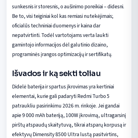
sunkesnis ir storesnis, o aušinimo poreikiai – didesni.
Be to, visi teiginiai kol kas remiasi nutekėjimais;
oficialūs techniniai duomenys ir kaina dar
nepatvirtinti. Todėl vartotojams verta laukti
gamintojo informacijos dėl galutinio dizaino,
programinės įrangos optimizacijų ir sertifikatų.
Išvados ir ką sekti toliau
Didelė baterija ir spartus įkrovimas yra kertiniai
elementai, kurie gali padaryti Redmi Turbo 5
patraukliu pasirinkimu 2026 m. rinkoje. Jei gandai
apie 9 000 mAh bateriją, 100W įkrovimą, ultragarsinį
pirštų atspaudų skaitytuvą, tikrai atsparų korpusą ir
efektyvų Dimensity 8500 Ultra lustą pasitvirtins,