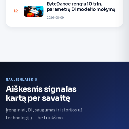
ByteDance rengia 10 trln.
parametrų DI modelio mokymą
12
2026-08-09
NAUJIENLAIŠKIS
Aiškesnis signalas
kartą per savaitę
Įrenginiai, DI, saugumas ir istorijos už
technologijų — be triukšmo.