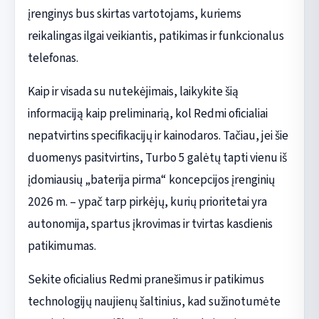
įrenginys bus skirtas vartotojams, kuriems
reikalingas ilgai veikiantis, patikimas ir funkcionalus
telefonas.
Kaip ir visada su nutekėjimais, laikykite šią
informaciją kaip preliminarią, kol Redmi oficialiai
nepatvirtins specifikacijų ir kainodaros. Tačiau, jei šie
duomenys pasitvirtins, Turbo 5 galėtų tapti vienu iš
įdomiausių „baterija pirma“ koncepcijos įrenginių
2026 m. – ypač tarp pirkėjų, kurių prioritetai yra
autonomija, spartus įkrovimas ir tvirtas kasdienis
patikimumas.
Sekite oficialius Redmi pranešimus ir patikimus
technologijų naujienų šaltinius, kad sužinotumėte