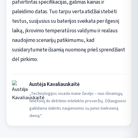
patvirtintas specifikacijas, galimas kainas ir
paleidimo datas. Tuo tarpu verta atidžiai stebėti
testus, susijusius su baterijos sveikata per ilgesnį
laiką, įkrovimo temperatūros valdymu ir realaus
naudojimo scenarijų patikimumu, kad
susidarytumėte išsamią nuomonę prieš sprendžiant
dėl pirkimo.
Austėja Kavaliauskaitė
„Technologijos visada mane žavėjo – nuo išmaniųjų
telefonų iki dirbtinio intelekto proveržių. Džiaugiuosi
galėdama dalintis naujienomis su jumis kiekvieną
dieną.“