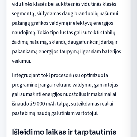
vidutinės klasės bei aukštesnės vidutinės klasės
segmentą, siūlydamas daug branduolių našumui,
pažangų grafikos valdymą ir efektyvų energijos
naudojimą. Tokio tipo lustas gali suteikti stabilų
žaidimų našumą, sklandų daugiafunkcinį darbą ir
pakankamą energijos taupymą ilgesniam baterijos
veikimui.
Integruojant tokį procesorių su optimizuota
programine įranga ir ekrano valdymu, gamintojas
gali sumažinti energijos nuostolius ir maksimaliai
išnaudoti 9 000 mAh talpą, suteikdamas realiai
pastebimą naudą galutiniam vartotojui.
Išleidimo laikas ir tarptautinis