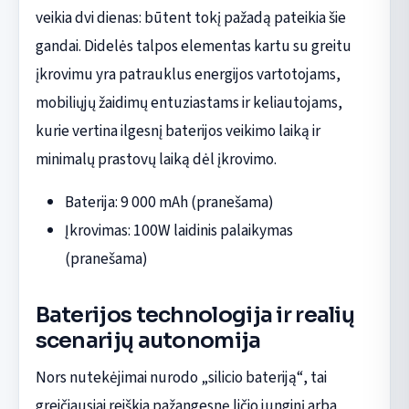
veikia dvi dienas: būtent tokį pažadą pateikia šie
gandai. Didelės talpos elementas kartu su greitu
įkrovimu yra patrauklus energijos vartotojams,
mobiliųjų žaidimų entuziastams ir keliautojams,
kurie vertina ilgesnį baterijos veikimo laiką ir
minimalų prastovų laiką dėl įkrovimo.
Baterija: 9 000 mAh (pranešama)
Įkrovimas: 100W laidinis palaikymas
(pranešama)
Baterijos technologija ir realių
scenarijų autonomija
Nors nutekėjimai nurodo „silicio bateriją“, tai
greičiausiai reiškia pažangesnę ličio junginį arba