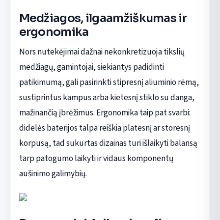
Medžiagos, ilgaamžiškumas ir
ergonomika
Nors nutekėjimai dažnai nekonkretizuoja tikslių
medžiagų, gamintojai, siekiantys padidinti
patikimumą, gali pasirinkti stipresnį aliuminio rėmą,
sustiprintus kampus arba kietesnį stiklo su danga,
mažinančią įbrėžimus. Ergonomika taip pat svarbi:
didelės baterijos talpa reiškia platesnį ar storesnį
korpusą, tad sukurtas dizainas turi išlaikyti balansą
tarp patogumo laikyti ir vidaus komponentų
aušinimo galimybių.