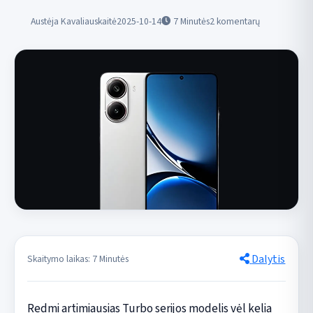
Austėja Kavaliauskaitė
2025-10-14
7
Minutės
2 komentarų
Dalytis
Skaitymo laikas: 7 Minutės
Redmi artimiausias Turbo serijos modelis vėl kelia