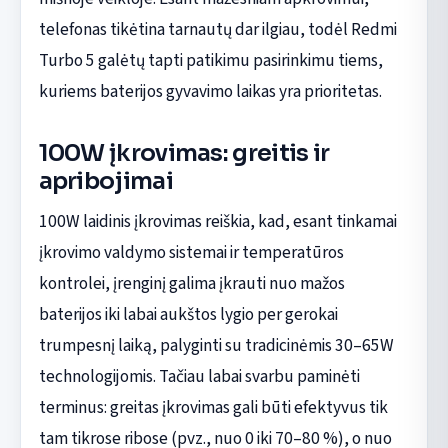
telefonas tikėtina tarnautų dar ilgiau, todėl Redmi
Turbo 5 galėtų tapti patikimu pasirinkimu tiems,
kuriems baterijos gyvavimo laikas yra prioritetas.
100W įkrovimas: greitis ir
apribojimai
100W laidinis įkrovimas reiškia, kad, esant tinkamai
įkrovimo valdymo sistemai ir temperatūros
kontrolei, įrenginį galima įkrauti nuo mažos
baterijos iki labai aukštos lygio per gerokai
trumpesnį laiką, palyginti su tradicinėmis 30–65W
technologijomis. Tačiau labai svarbu paminėti
terminus: greitas įkrovimas gali būti efektyvus tik
tam tikrose ribose (pvz., nuo 0 iki 70–80 %), o nuo