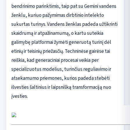
bendrinimo parinktimis, taip pat su Gemini vandens
ženklu, kuriuo pažymimas dirbtinio intelekto
sukurtas turinys. Vandens ženklas padeda užtikrinti
skaidrumą ir atpažinamumą, o kartu suteikia
galimybę platformai žymėti generuotą turinį dėl
etinių ir teisinių priežasčių. Techninėse gairėse tai
reiškia, kad generaciniai procesai veikia per
specializuotus modelius, turinčius reguliavimo ir
atsekamumo priemones, kurios padeda stebėti
išvesties šaltinius ir laipsnišką transformaciją nuo
įvesties.