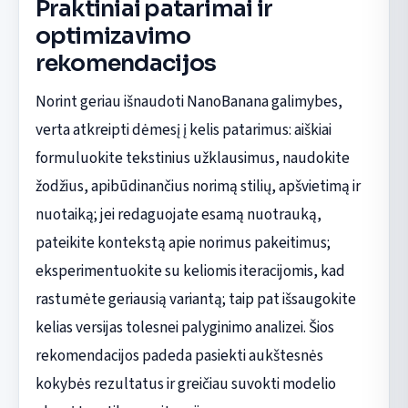
Praktiniai patarimai ir
optimizavimo
rekomendacijos
Norint geriau išnaudoti NanoBanana galimybes,
verta atkreipti dėmesį į kelis patarimus: aiškiai
formuluokite tekstinius užklausimus, naudokite
žodžius, apibūdinančius norimą stilių, apšvietimą ir
nuotaiką; jei redaguojate esamą nuotrauką,
pateikite kontekstą apie norimus pakeitimus;
eksperimentuokite su keliomis iteracijomis, kad
rastumėte geriausią variantą; taip pat išsaugokite
kelias versijas tolesnei palyginimo analizei. Šios
rekomendacijos padeda pasiekti aukštesnės
kokybės rezultatus ir greičiau suvokti modelio