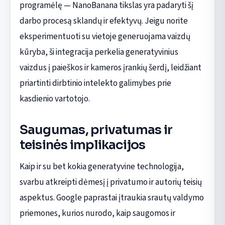
programėlę — NanoBanana tikslas yra padaryti šį
darbo procesą sklandų ir efektyvų. Jeigu norite
eksperimentuoti su vietoje generuojama vaizdų
kūryba, ši integracija perkelia generatyvinius
vaizdus į paieškos ir kameros įrankių šerdį, leidžiant
priartinti dirbtinio intelekto galimybes prie
kasdienio vartotojo.
Saugumas, privatumas ir
teisinės implikacijos
Kaip ir su bet kokia generatyvine technologija,
svarbu atkreipti dėmesį į privatumo ir autorių teisių
aspektus. Google paprastai įtraukia srautų valdymo
priemones, kurios nurodo, kaip saugomos ir