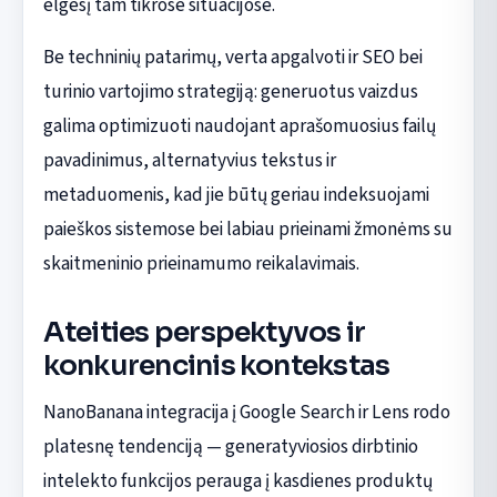
elgesį tam tikrose situacijose.
Be techninių patarimų, verta apgalvoti ir SEO bei
turinio vartojimo strategiją: generuotus vaizdus
galima optimizuoti naudojant aprašomuosius failų
pavadinimus, alternatyvius tekstus ir
metaduomenis, kad jie būtų geriau indeksuojami
paieškos sistemose bei labiau prieinami žmonėms su
skaitmeninio prieinamumo reikalavimais.
Ateities perspektyvos ir
konkurencinis kontekstas
NanoBanana integracija į Google Search ir Lens rodo
platesnę tendenciją — generatyviosios dirbtinio
intelekto funkcijos perauga į kasdienes produktų