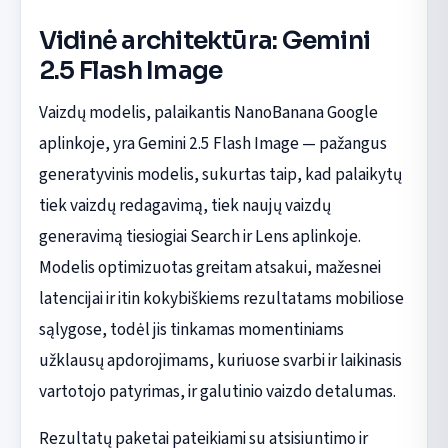
Vidinė architektūra: Gemini
2.5 Flash Image
Vaizdų modelis, palaikantis NanoBanana Google
aplinkoje, yra Gemini 2.5 Flash Image — pažangus
generatyvinis modelis, sukurtas taip, kad palaikytų
tiek vaizdų redagavimą, tiek naujų vaizdų
generavimą tiesiogiai Search ir Lens aplinkoje.
Modelis optimizuotas greitam atsakui, mažesnei
latencijai ir itin kokybiškiems rezultatams mobiliose
sąlygose, todėl jis tinkamas momentiniams
užklausų apdorojimams, kuriuose svarbi ir laikinasis
vartotojo patyrimas, ir galutinio vaizdo detalumas.
Rezultatų paketai pateikiami su atsisiuntimo ir