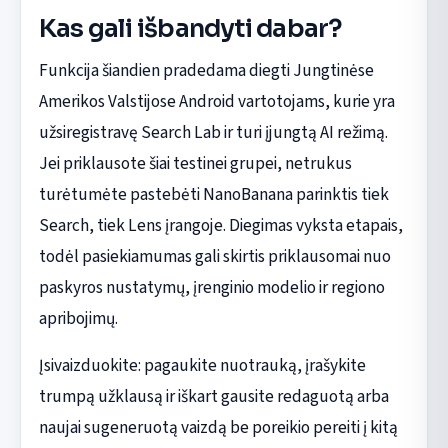
Kas gali išbandyti dabar?
Funkcija šiandien pradedama diegti Jungtinėse
Amerikos Valstijose Android vartotojams, kurie yra
užsiregistravę Search Lab ir turi įjungtą AI režimą.
Jei priklausote šiai testinei grupei, netrukus
turėtumėte pastebėti NanoBanana parinktis tiek
Search, tiek Lens įrangoje. Diegimas vyksta etapais,
todėl pasiekiamumas gali skirtis priklausomai nuo
paskyros nustatymų, įrenginio modelio ir regiono
apribojimų.
Įsivaizduokite: pagaukite nuotrauką, įrašykite
trumpą užklausą ir iškart gausite redaguotą arba
naujai sugeneruotą vaizdą be poreikio pereiti į kitą