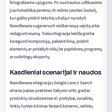
fotografavimo sąlygoms. Po nuotraukos užfiksavimo
ji automatiškai pereina į AI režimo įvesties laukelį,
kur galite pridėti tekstinį užrašą ir nurodyti
NanoBanana sugeneruoti visiškai naują vaizdą arba
redaguoti esamą. Tokia integracija leidžia greitai
koreguoti kompoziciją, pakeisti foną, pridėti
elementų ar pritaikyti stilių be papildomų programų
ar sudėtingų eksportų.
Kasdieniai scenarijai ir naudos
NanoBanana integracija į Google Lens ir Search
atveria įvairias praktines taikymo sritis: greitas
produktų vizualizavimas el. prekybai, socialinių
tinklų turinio kūrimas tiesiai iš kameros, vietinių