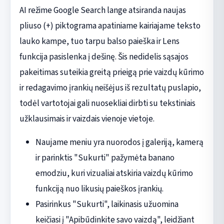
AI režime Google Search lange atsiranda naujas
pliuso (+) piktograma apatiniame kairiajame teksto
lauko kampe, tuo tarpu balso paieška ir Lens
funkcija pasislenka į dešinę. Šis nedidelis sąsajos
pakeitimas suteikia greitą prieigą prie vaizdų kūrimo
ir redagavimo įrankių neišėjus iš rezultatų puslapio,
todėl vartotojai gali nuosekliai dirbti su tekstiniais
užklausimais ir vaizdais vienoje vietoje.
Naujame meniu yra nuorodos į galeriją, kamerą
ir parinktis "Sukurti" pažymėta banano
emodziu, kuri vizualiai atskiria vaizdų kūrimo
funkciją nuo likusių paieškos įrankių.
Pasirinkus "Sukurti", laikinasis užuomina
keičiasi į "Apibūdinkite savo vaizdą", leidžiant