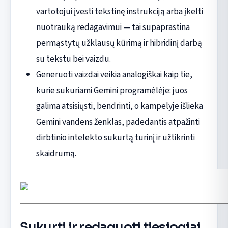
vartotojui įvesti tekstinę instrukciją arba įkelti
nuotrauką redagavimui — tai supaprastina
permąstytų užklausų kūrimą ir hibridinį darbą
su tekstu bei vaizdu.
Generuoti vaizdai veikia analogiškai kaip tie,
kurie sukuriami Gemini programėlėje: juos
galima atsisiųsti, bendrinti, o kampelyje išlieka
Gemini vandens ženklas, padedantis atpažinti
dirbtinio intelekto sukurtą turinį ir užtikrinti
skaidrumą.
Sukurti ir redaguoti tiesiogiai