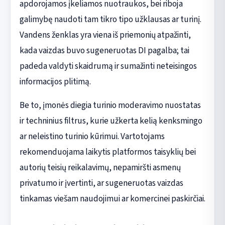
apdorojamos įkeliamos nuotraukos, bei riboja
galimybę naudoti tam tikro tipo užklausas ar turinį.
Vandens ženklas yra viena iš priemonių atpažinti,
kada vaizdas buvo sugeneruotas DI pagalba; tai
padeda valdyti skaidrumą ir sumažinti neteisingos
informacijos plitimą.
Be to, įmonės diegia turinio moderavimo nuostatas
ir techninius filtrus, kurie užkerta kelią kenksmingo
ar neleistino turinio kūrimui. Vartotojams
rekomenduojama laikytis platformos taisyklių bei
autorių teisių reikalavimų, nepamiršti asmenų
privatumo ir įvertinti, ar sugeneruotas vaizdas
tinkamas viešam naudojimui ar komercinei paskirčiai.