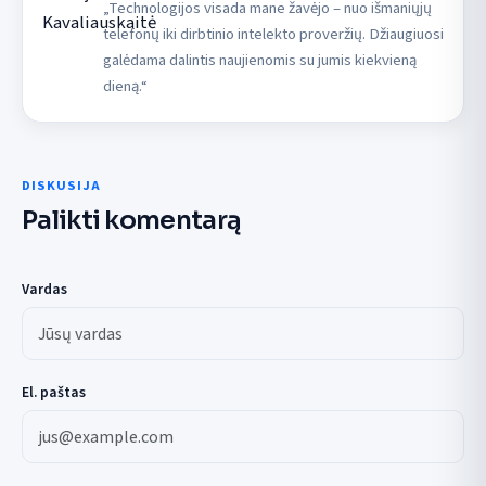
„Technologijos visada mane žavėjo – nuo išmaniųjų
telefonų iki dirbtinio intelekto proveržių. Džiaugiuosi
galėdama dalintis naujienomis su jumis kiekvieną
dieną.“
DISKUSIJA
Palikti komentarą
Vardas
El. paštas