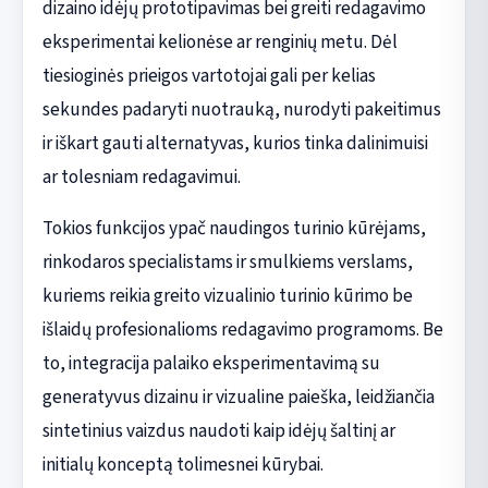
dizaino idėjų prototipavimas bei greiti redagavimo
eksperimentai kelionėse ar renginių metu. Dėl
tiesioginės prieigos vartotojai gali per kelias
sekundes padaryti nuotrauką, nurodyti pakeitimus
ir iškart gauti alternatyvas, kurios tinka dalinimuisi
ar tolesniam redagavimui.
Tokios funkcijos ypač naudingos turinio kūrėjams,
rinkodaros specialistams ir smulkiems verslams,
kuriems reikia greito vizualinio turinio kūrimo be
išlaidų profesionalioms redagavimo programoms. Be
to, integracija palaiko eksperimentavimą su
generatyvus dizainu ir vizualine paieška, leidžiančia
sintetinius vaizdus naudoti kaip idėjų šaltinį ar
initialų konceptą tolimesnei kūrybai.