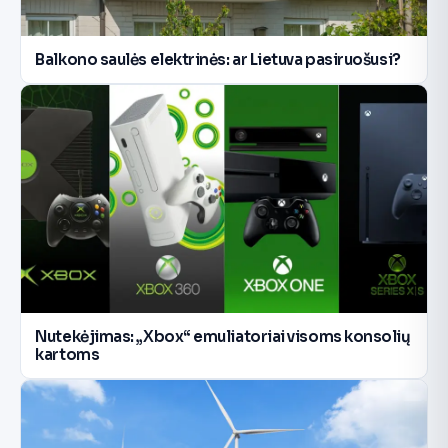
Balkono saulės elektrinės: ar Lietuva pasiruošusi?
Nutekėjimas: „Xbox“ emuliatoriai visoms konsolių
kartoms