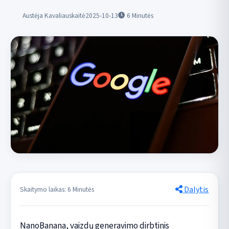
Austėja Kavaliauskaitė
2025-10-13
6
Minutės
Dalytis
Skaitymo laikas: 6 Minutės
NanoBanana, vaizdų generavimo dirbtinis