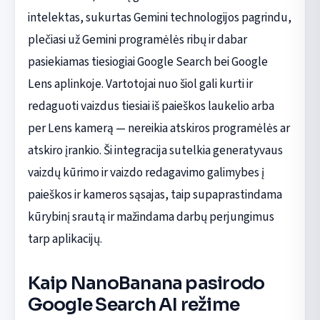
intelektas, sukurtas Gemini technologijos pagrindu,
plečiasi už Gemini programėlės ribų ir dabar
pasiekiamas tiesiogiai Google Search bei Google
Lens aplinkoje. Vartotojai nuo šiol gali kurti ir
redaguoti vaizdus tiesiai iš paieškos laukelio arba
per Lens kamerą — nereikia atskiros programėlės ar
atskiro įrankio. Ši integracija sutelkia generatyvaus
vaizdų kūrimo ir vaizdo redagavimo galimybes į
paieškos ir kameros sąsajas, taip supaprastindama
kūrybinį srautą ir mažindama darbų perjungimus
tarp aplikacijų.
Kaip NanoBanana pasirodo
Google Search AI režime