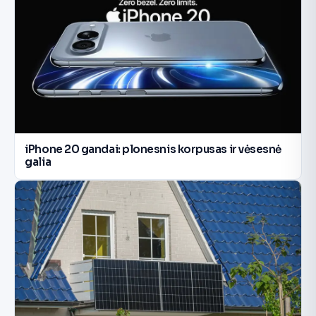
iPhone 20 gandai: plonesnis korpusas ir vėsesnė
galia