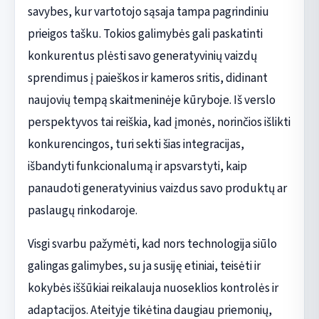
savybes, kur vartotojo sąsaja tampa pagrindiniu
prieigos tašku. Tokios galimybės gali paskatinti
konkurentus plėsti savo generatyvinių vaizdų
sprendimus į paieškos ir kameros sritis, didinant
naujovių tempą skaitmeninėje kūryboje. Iš verslo
perspektyvos tai reiškia, kad įmonės, norinčios išlikti
konkurencingos, turi sekti šias integracijas,
išbandyti funkcionalumą ir apsvarstyti, kaip
panaudoti generatyvinius vaizdus savo produktų ar
paslaugų rinkodaroje.
Visgi svarbu pažymėti, kad nors technologija siūlo
galingas galimybes, su ja susiję etiniai, teisėti ir
kokybės iššūkiai reikalauja nuoseklios kontrolės ir
adaptacijos. Ateityje tikėtina daugiau priemonių,