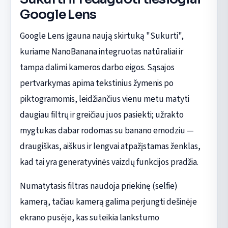
Google Lens
Google Lens įgauna naują skirtuką "Sukurti",
kuriame NanoBanana integruotas natūraliai ir
tampa dalimi kameros darbo eigos. Sąsajos
pertvarkymas apima tekstinius žymenis po
piktogramomis, leidžiančius vienu metu matyti
daugiau filtrų ir greičiau juos pasiekti; užrakto
mygtukas dabar rodomas su banano emodziu —
draugiškas, aiškus ir lengvai atpažįstamas ženklas,
kad tai yra generatyvinės vaizdų funkcijos pradžia.
Numatytasis filtras naudoja priekinę (selfie)
kamerą, tačiau kamerą galima perjungti dešinėje
ekrano pusėje, kas suteikia lankstumo