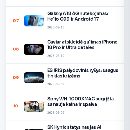
Galaxy A18 4G nutekėjimas:
Helio G99 ir Android 17
07
2026-08-10
Caviar atskleidė galimas iPhone
18 Pro ir Ultra detales
08
2026-08-10
ES IRIS palydovinis ryšys: saugus
tinklas krizėms
09
2026-08-09
Sony WH-1000XM4C sugrįžta
su nauja kaina ir spalva
10
2026-08-09
SK Hynix statys naujas AI