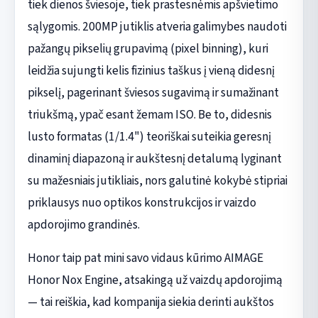
tiek dienos šviesoje, tiek prastesnėmis apšvietimo
sąlygomis. 200MP jutiklis atveria galimybes naudoti
pažangų pikselių grupavimą (pixel binning), kuri
leidžia sujungti kelis fizinius taškus į vieną didesnį
pikselį, pagerinant šviesos sugavimą ir sumažinant
triukšmą, ypač esant žemam ISO. Be to, didesnis
lusto formatas (1/1.4") teoriškai suteikia geresnį
dinaminį diapazoną ir aukštesnį detalumą lyginant
su mažesniais jutikliais, nors galutinė kokybė stipriai
priklausys nuo optikos konstrukcijos ir vaizdo
apdorojimo grandinės.
Honor taip pat mini savo vidaus kūrimo AIMAGE
Honor Nox Engine, atsakingą už vaizdų apdorojimą
— tai reiškia, kad kompanija siekia derinti aukštos