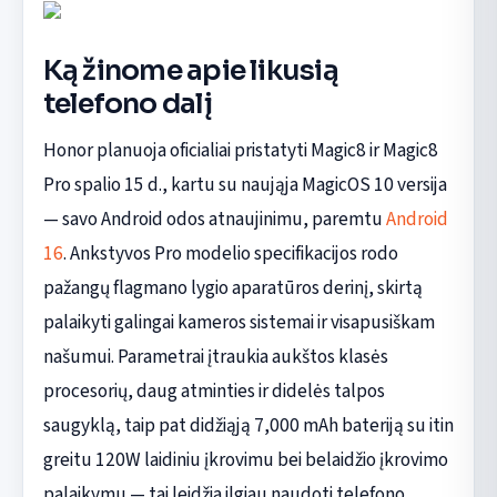
Ką žinome apie likusią
telefono dalį
Honor planuoja oficialiai pristatyti Magic8 ir Magic8
Pro spalio 15 d., kartu su naująja MagicOS 10 versija
— savo Android odos atnaujinimu, paremtu
Android
16
. Ankstyvos Pro modelio specifikacijos rodo
pažangų flagmano lygio aparatūros derinį, skirtą
palaikyti galingai kameros sistemai ir visapusiškam
našumui. Parametrai įtraukia aukštos klasės
procesorių, daug atminties ir didelės talpos
saugyklą, taip pat didžiąją 7,000 mAh bateriją su itin
greitu 120W laidiniu įkrovimu bei belaidžio įkrovimo
palaikymu — tai leidžia ilgiau naudoti telefono