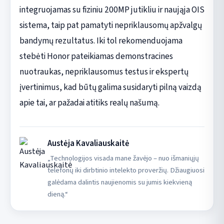
integruojamas su fiziniu 200MP jutikliu ir naująja OIS
sistema, taip pat pamatyti nepriklausomų apžvalgų
bandymų rezultatus. Iki tol rekomenduojama
stebėti Honor pateikiamas demonstracines
nuotraukas, nepriklausomus testus ir ekspertų
įvertinimus, kad būtų galima susidaryti pilną vaizdą
apie tai, ar pažadai atitiks realų našumą.
Austėja Kavaliauskaitė
„Technologijos visada mane žavėjo – nuo išmaniųjų
telefonų iki dirbtinio intelekto proveržių. Džiaugiuosi
galėdama dalintis naujienomis su jumis kiekvieną
dieną.“