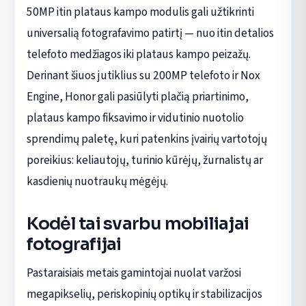
50MP itin plataus kampo modulis gali užtikrinti
universalią fotografavimo patirtį — nuo itin detalios
telefoto medžiagos iki plataus kampo peizažų.
Derinant šiuos jutiklius su 200MP telefoto ir Nox
Engine, Honor gali pasiūlyti plačią priartinimo,
plataus kampo fiksavimo ir vidutinio nuotolio
sprendimų paletę, kuri patenkins įvairių vartotojų
poreikius: keliautojų, turinio kūrėjų, žurnalistų ar
kasdienių nuotraukų mėgėjų.
Kodėl tai svarbu mobiliajai
fotografijai
Pastaraisiais metais gamintojai nuolat varžosi
megapikselių, periskopinių optikų ir stabilizacijos