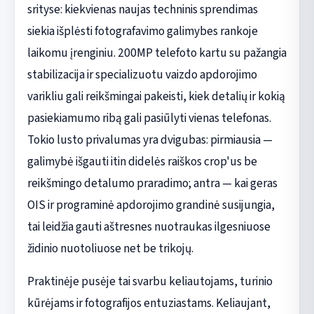
srityse: kiekvienas naujas techninis sprendimas
siekia išplėsti fotografavimo galimybes rankoje
laikomu įrenginiu. 200MP telefoto kartu su pažangia
stabilizacija ir specializuotu vaizdo apdorojimo
varikliu gali reikšmingai pakeisti, kiek detalių ir kokią
pasiekiamumo ribą gali pasiūlyti vienas telefonas.
Tokio lusto privalumas yra dvigubas: pirmiausia —
galimybė išgauti itin didelės raiškos crop'us be
reikšmingo detalumo praradimo; antra — kai geras
OIS ir programinė apdorojimo grandinė susijungia,
tai leidžia gauti aštresnes nuotraukas ilgesniuose
židinio nuotoliuose net be trikojų.
Praktinėje pusėje tai svarbu keliautojams, turinio
kūrėjams ir fotografijos entuziastams. Keliaujant,