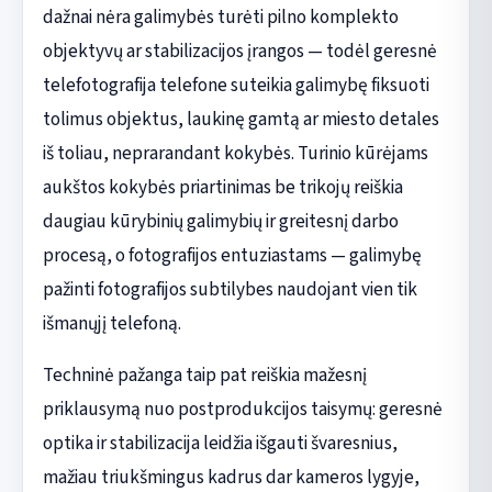
dažnai nėra galimybės turėti pilno komplekto
objektyvų ar stabilizacijos įrangos — todėl geresnė
telefotografija telefone suteikia galimybę fiksuoti
tolimus objektus, laukinę gamtą ar miesto detales
iš toliau, neprarandant kokybės. Turinio kūrėjams
aukštos kokybės priartinimas be trikojų reiškia
daugiau kūrybinių galimybių ir greitesnį darbo
procesą, o fotografijos entuziastams — galimybę
pažinti fotografijos subtilybes naudojant vien tik
išmanųjį telefoną.
Techninė pažanga taip pat reiškia mažesnį
priklausymą nuo postprodukcijos taisymų: geresnė
optika ir stabilizacija leidžia išgauti švaresnius,
mažiau triukšmingus kadrus dar kameros lygyje,