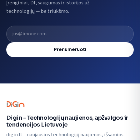
Įrenginiai, DI, saugumas ir istorijos už
technologijų — be triukšmo.
El. pašto adresas
Prenumeruoti
Digin - Technologijų naujienos, apžvalgos ir
tendencijos Lietuvoje
digin.lt – naujausios technologijų naujienos, išsamios