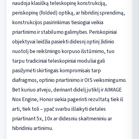
naudoja klasišką teleskopinę konstrukciją,
periskopinę (folded) optiką, ar hibridinį sprendimą,
konstrukcijos pasirinkimas tiesiogiai veikia
priartinimo ir stabilumo galimybes. Periskopiniai
objektyvai leidžia pasiekti didesnį optinį židinio
nuotolį be reikšmingo korpuso išstūmimo, tuo
tarpu tradiciniai teleskopiniai moduliai gali
pasižymėti skirtingais kompromisais tarp
diafragmos, optinio priartinimo ir OIS veiksmingumo.
Bet kuriuo atveju, derinant didelį jutiklį ir AIMAGE
Nox Engine, Honor siekia pagerinti rezultatą tiek iš
arti, tiek toli – ypač svarbu išlaikyti detales
priartinant 5x, 10x ar didesniu skaitmeniniu ar
hibridiniu artinimu.