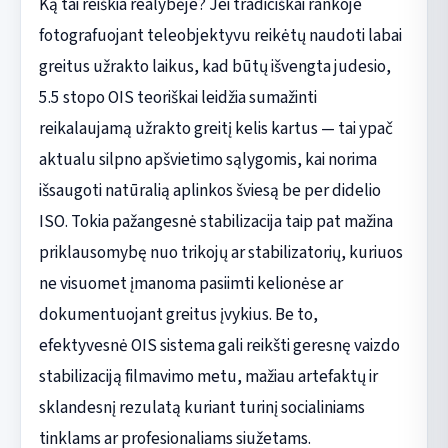
Ką tai reiškia realybėje? Jei tradiciškai rankoje
fotografuojant teleobjektyvu reikėtų naudoti labai
greitus užrakto laikus, kad būtų išvengta judesio,
5.5 stopo OIS teoriškai leidžia sumažinti
reikalaujamą užrakto greitį kelis kartus — tai ypač
aktualu silpno apšvietimo sąlygomis, kai norima
išsaugoti natūralią aplinkos šviesą be per didelio
ISO. Tokia pažangesnė stabilizacija taip pat mažina
priklausomybę nuo trikojų ar stabilizatorių, kuriuos
ne visuomet įmanoma pasiimti kelionėse ar
dokumentuojant greitus įvykius. Be to,
efektyvesnė OIS sistema gali reikšti geresnę vaizdo
stabilizaciją filmavimo metu, mažiau artefaktų ir
sklandesnį rezulatą kuriant turinį socialiniams
tinklams ar profesionaliams siužetams.