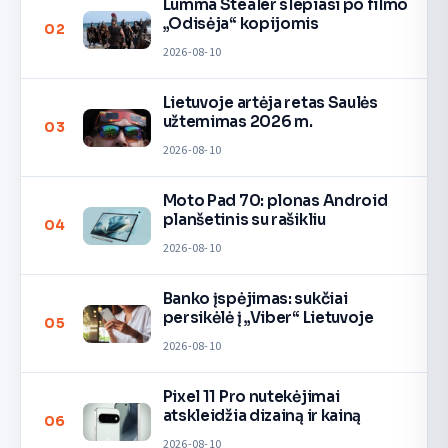
Lumma Stealer slepiasi po filmo
„Odisėja“ kopijomis
02
2026-08-10
Lietuvoje artėja retas Saulės
užtemimas 2026 m.
03
2026-08-10
Moto Pad 70: plonas Android
planšetinis su rašikliu
04
2026-08-10
Banko įspėjimas: sukčiai
persikėlė į „Viber“ Lietuvoje
05
2026-08-10
Pixel 11 Pro nutekėjimai
atskleidžia dizainą ir kainą
06
2026-08-10