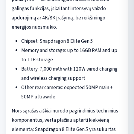
galingas funkcijas, įskaitant intensyvų vaizdo
apdorojimą ar 4K/8K įrašymą, be reikšmingo
energijos nuosmukio.
Chipset: Snapdragon 8 Elite Gen 5
Memory and storage: up to 16GB RAM and up
to 1TB storage
Battery: 7,000 mAh with 120W wired charging
and wireless charging support
Other rear cameras: expected 50MP main +
50MP ultrawide
Nors sąrašas aiškiai nurodo pagrindinius techninius
komponentus, verta plačiau aptarti kiekvieną
elementą: Snapdragon 8 Elite Gen 5 yra sukurtas