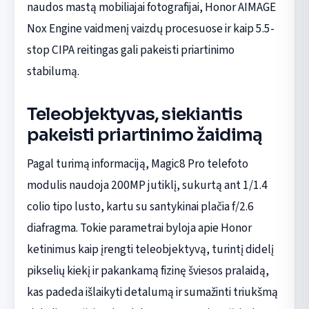
naudos mastą mobiliajai fotografijai, Honor AIMAGE
Nox Engine vaidmenį vaizdų procesuose ir kaip 5.5-
stop CIPA reitingas gali pakeisti priartinimo
stabilumą.
Teleobjektyvas, siekiantis
pakeisti priartinimo žaidimą
Pagal turimą informaciją, Magic8 Pro telefoto
modulis naudoja 200MP jutiklį, sukurtą ant 1/1.4
colio tipo lusto, kartu su santykinai plačia f/2.6
diafragma. Tokie parametrai byloja apie Honor
ketinimus kaip įrengti teleobjektyvą, turintį didelį
pikselių kiekį ir pakankamą fizinę šviesos pralaidą,
kas padeda išlaikyti detalumą ir sumažinti triukšmą