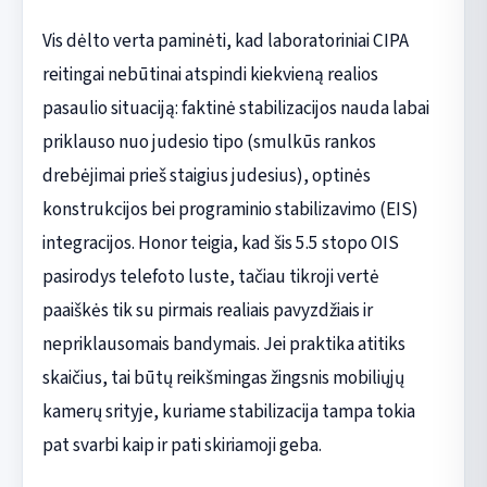
Vis dėlto verta paminėti, kad laboratoriniai CIPA
reitingai nebūtinai atspindi kiekvieną realios
pasaulio situaciją: faktinė stabilizacijos nauda labai
priklauso nuo judesio tipo (smulkūs rankos
drebėjimai prieš staigius judesius), optinės
konstrukcijos bei programinio stabilizavimo (EIS)
integracijos. Honor teigia, kad šis 5.5 stopo OIS
pasirodys telefoto luste, tačiau tikroji vertė
paaiškės tik su pirmais realiais pavyzdžiais ir
nepriklausomais bandymais. Jei praktika atitiks
skaičius, tai būtų reikšmingas žingsnis mobiliųjų
kamerų srityje, kuriame stabilizacija tampa tokia
pat svarbi kaip ir pati skiriamoji geba.