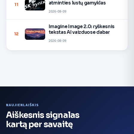
atminties lustų gamyklas
11
2026-08-09
Imagine Image 2.0: ryškesnis
tekstas AI vaizduose dabar
12
2026-08-09
NAUJIENLAIŠKIS
Aiškesnis signalas
kartą per savaitę