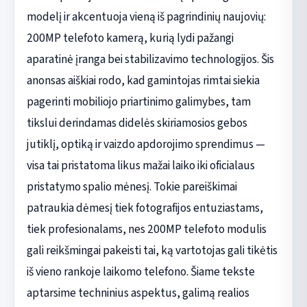
modelį ir akcentuoja vieną iš pagrindinių naujovių:
200MP telefoto kamerą, kurią lydi pažangi
aparatinė įranga bei stabilizavimo technologijos. Šis
anonsas aiškiai rodo, kad gamintojas rimtai siekia
pagerinti mobiliojo priartinimo galimybes, tam
tikslui derindamas didelės skiriamosios gebos
jutiklį, optiką ir vaizdo apdorojimo sprendimus —
visa tai pristatoma likus mažai laiko iki oficialaus
pristatymo spalio mėnesį. Tokie pareiškimai
patraukia dėmesį tiek fotografijos entuziastams,
tiek profesionalams, nes 200MP telefoto modulis
gali reikšmingai pakeisti tai, ką vartotojas gali tikėtis
iš vieno rankoje laikomo telefono. Šiame tekste
aptarsime techninius aspektus, galimą realios