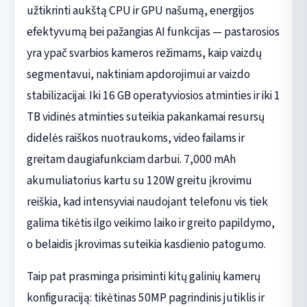
užtikrinti aukštą CPU ir GPU našumą, energijos
efektyvumą bei pažangias AI funkcijas — pastarosios
yra ypač svarbios kameros režimams, kaip vaizdų
segmentavui, naktiniam apdorojimui ar vaizdo
stabilizacijai. Iki 16 GB operatyviosios atminties ir iki 1
TB vidinės atminties suteikia pakankamai resursų
didelės raiškos nuotraukoms, video failams ir
greitam daugiafunkciam darbui. 7,000 mAh
akumuliatorius kartu su 120W greitu įkrovimu
reiškia, kad intensyviai naudojant telefonu vis tiek
galima tikėtis ilgo veikimo laiko ir greito papildymo,
o belaidis įkrovimas suteikia kasdienio patogumo.
Taip pat prasminga prisiminti kitų galinių kamerų
konfiguraciją: tikėtinas 50MP pagrindinis jutiklis ir