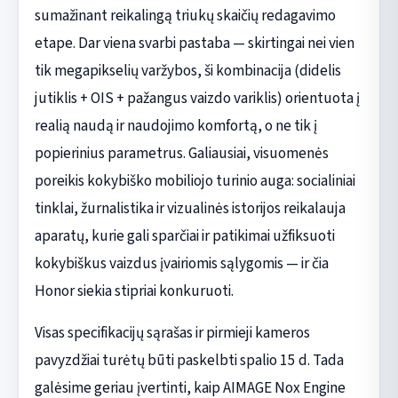
sumažinant reikalingą triukų skaičių redagavimo
etape. Dar viena svarbi pastaba — skirtingai nei vien
tik megapikselių varžybos, ši kombinacija (didelis
jutiklis + OIS + pažangus vaizdo variklis) orientuota į
realią naudą ir naudojimo komfortą, o ne tik į
popierinius parametrus. Galiausiai, visuomenės
poreikis kokybiško mobiliojo turinio auga: socialiniai
tinklai, žurnalistika ir vizualinės istorijos reikalauja
aparatų, kurie gali sparčiai ir patikimai užfiksuoti
kokybiškus vaizdus įvairiomis sąlygomis — ir čia
Honor siekia stipriai konkuruoti.
Visas specifikacijų sąrašas ir pirmieji kameros
pavyzdžiai turėtų būti paskelbti spalio 15 d. Tada
galėsime geriau įvertinti, kaip AIMAGE Nox Engine