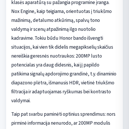
klasės aparatūrą su pažangia programine įranga.
Nox Engine, kaip teigiama, orientuotas į triukšmo
mažinimą, detalumo atkūrimą, spalvų tono
valdymą ir scenų atpažinimą ilgo nuotolio
kadravime. Tokiu būdu Honor bando išvengti
situacijos, kai vien tik didelis megapikselių skaičius
nereiškia geresnės nuotraukos: 200MP lusto
potencialas yra daug didesnis, kai jį papildo
patikima signalų apdorojimo grandinė, t.y. dinaminio
diapazono plėtra, išmanusis HDR, vietinė triukšmo
filtracija ir adaptuojamas ryškumas bei kontrasto
valdymai.
Taip pat svarbu paminėti optinius sprendimus: nors
pirminė informacija nenurodo, ar 200MP modulis