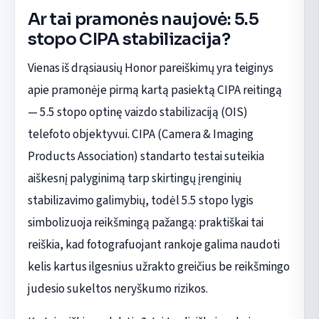
Ar tai pramonės naujovė: 5.5
stopo CIPA stabilizacija?
Vienas iš drąsiausių Honor pareiškimų yra teiginys
apie pramonėje pirmą kartą pasiektą CIPA reitingą
— 5.5 stopo optinę vaizdo stabilizaciją (OIS)
telefoto objektyvui. CIPA (Camera & Imaging
Products Association) standarto testai suteikia
aiškesnį palyginimą tarp skirtingų įrenginių
stabilizavimo galimybių, todėl 5.5 stopo lygis
simbolizuoja reikšmingą pažangą: praktiškai tai
reiškia, kad fotografuojant rankoje galima naudoti
kelis kartus ilgesnius užrakto greičius be reikšmingo
judesio sukeltos neryškumo rizikos.