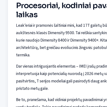
Procesoriai, kodiniai pav
laikas
Leak’eriai ir pramonės šaltiniai mini, kad 17T galėtų
aukštesnės klasės Dimensity 9500. Tai reiškia santykinį
kurie naudojo Dimensity 8400 ir Dimensity 9400+. Kitaip 
architektūrą, bet greičiau evoliucinis žingsnis: pato
termika.
Dar vienas intriguojantis elementas – IMEI įrašų pradini
interpretuoja kaip potencialią nuorodą į 2026 metų vas
pasitvirtins, T serijos modeliai gali pasirodyti daug ank
pristato metų gale.
Be to, pranešama, kad vidiniai projektų pavadinimai yr