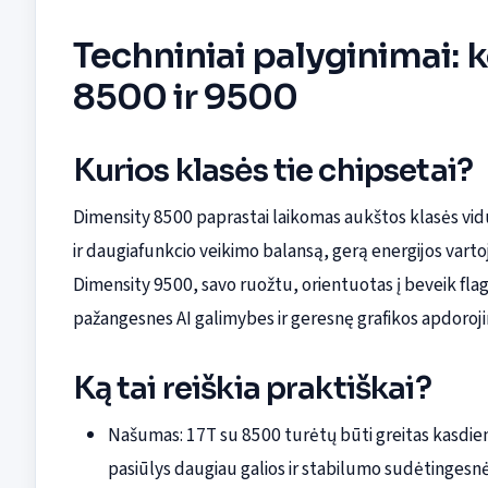
Techniniai palyginimai: k
8500 ir 9500
Kurios klasės tie chipsetai?
Dimensity 8500 paprastai laikomas aukštos klasės vidu
ir daugiafunkcio veikimo balansą, gerą energijos var
Dimensity 9500, savo ruožtu, orientuotas į beveik flag
pažangesnes AI galimybes ir geresnę grafikos apdoroj
Ką tai reiškia praktiškai?
Našumas: 17T su 8500 turėtų būti greitas kasdie
pasiūlys daugiau galios ir stabilumo sudėtinge