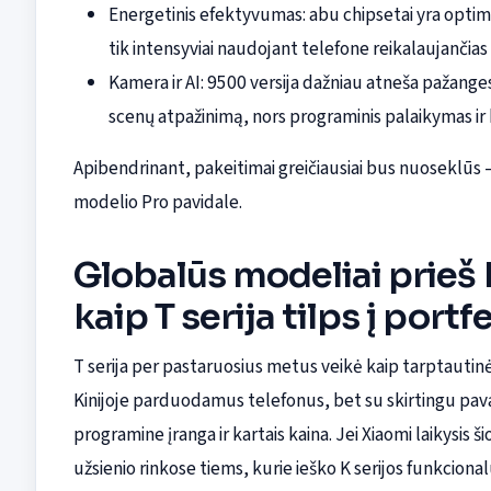
Energetinis efektyvumas: abu chipsetai yra optim
tik intensyviai naudojant telefone reikalaujančia
Kamera ir AI: 9500 versija dažniau atneša pažang
scenų atpažinimą, nors programinis palaikymas ir
Apibendrinant, pakeitimai greičiausiai bus nuoseklūs 
modelio Pro pavidale.
Globalūs modeliai prieš K
kaip T serija tilps į portfe
T serija per pastaruosius metus veikė kaip tarptautinė 
Kinijoje parduodamus telefonus, bet su skirtingu pavadi
programine įranga ir kartais kaina. Jei Xiaomi laikysis 
užsienio rinkose tiems, kurie ieško K serijos funkciona