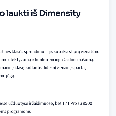
o laukti iš Dimensity
tinės klasės sprendimu — jis suteikia stiprų vienatūrio
tojimo efektyvumą ir konkurencingą žaidimų našumą.
maninę klasę, siūlantis didesnį vienainę spartą,
imo jėgą.
nėse užduotyse ir žaidimuose, bet 17T Pro su 9500
snėms programoms.