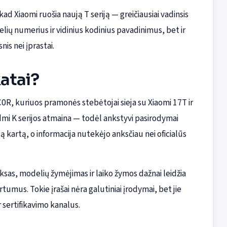
d Xiaomi ruošia naują T seriją — greičiausiai vadinsis
ių numerius ir vidinius kodinius pavadinimus, bet ir
nis nei įprastai.
katai?
, kuriuos pramonės stebėtojai sieja su Xiaomi 17T ir
edmi K serijos atmaina — todėl ankstyvi pasirodymai
tą kartą, o informacija nutekėjo anksčiau nei oficialūs
iksas, modelių žymėjimas ir laiko žymos dažnai leidžia
tumus. Tokie įrašai nėra galutiniai įrodymai, bet jie
 sertifikavimo kanalus.