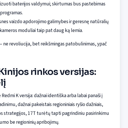
izuoti baterijos valdymui; skirtumas bus pastebimas
s programas.
esnes vaizdo apdorojimo galimybes ir geresnę natūralių
 kameros moduliai taip pat daug ką lemia.
— ne revoliucija, bet reikšmingas patobulinimas, ypač
inijos rinkos versijas:
lį
Redmi K versija: dažnai identiška arba labai panaši į
nimu, dažnai pakeistais regioniniais ryšio dažniais,
šios strategijos, 17T turėtų tapti pagrindiniu pasirinkimu
lumo be regioninių apribojimų.