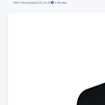
Viltė Petrauskaitė
2025-10-06
6
Minutės