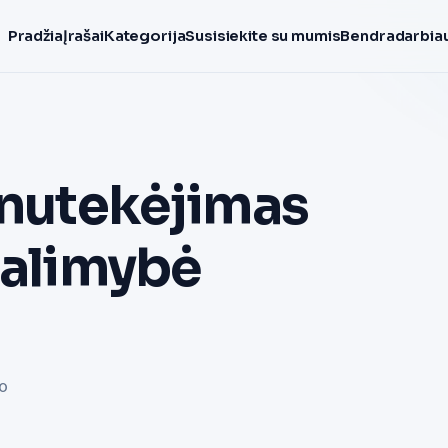
Pradžia
Įrašai
Kategorija
Susisiekite su mumis
Bendradarbiau
 nutekėjimas
galimybė
io