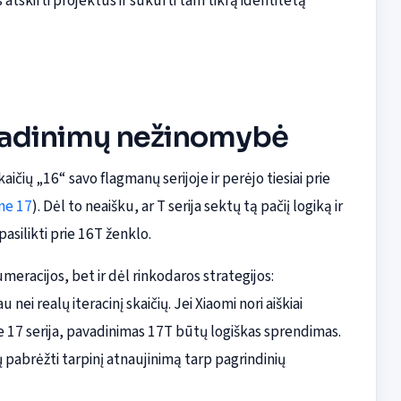
tskirti projektus ir sukurti tam tikrą identitetą
Pavadinimų nežinomybė
ičių „16“ savo flagmanų serijoje ir perėjo tiesiai prie
ne 17
). Dėl to neaišku, ar T serija sektų tą pačiį logiką ir
pasilikti prie 16T ženklo.
umeracijos, bet ir dėl rinkodaros strategijos:
nei realų iteracinį skaičių. Jei Xiaomi nori aiškiai
dine 17 serija, pavadinimas 17T būtų logiškas sprendimas.
 pabrėžti tarpinį atnaujinimą tarp pagrindinių