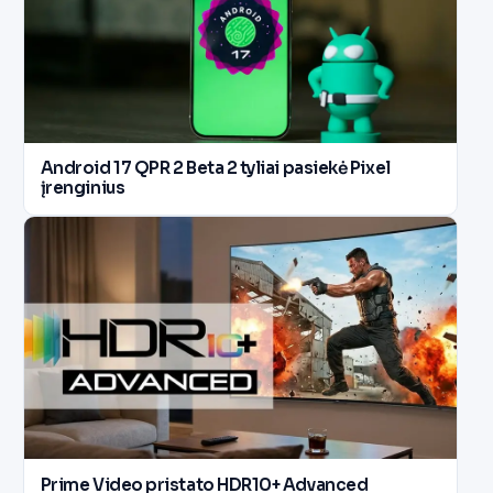
Android 17 QPR 2 Beta 2 tyliai pasiekė Pixel
įrenginius
Prime Video pristato HDR10+ Advanced