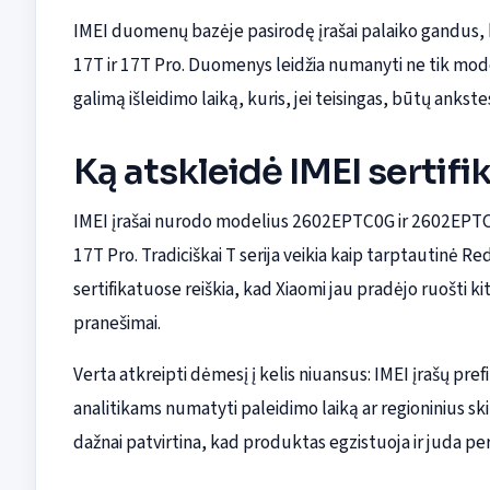
IMEI duomenų bazėje pasirodę įrašai palaiko gandus, ka
17T ir 17T Pro. Duomenys leidžia numanyti ne tik model
galimą išleidimo laiką, kuris, jei teisingas, būtų ankstes
Ką atskleidė IMEI sertifi
IMEI įrašai nurodo modelius 2602EPTC0G ir 2602EPTC0R
17T Pro. Tradiciškai T serija veikia kaip tarptautinė R
sertifikatuose reiškia, kad Xiaomi jau pradėjo ruošti ki
pranešimai.
Verta atkreipti dėmesį į kelis niuansus: IMEI įrašų pref
analitikams numatyti paleidimo laiką ar regioninius skir
dažnai patvirtina, kad produktas egzistuoja ir juda per