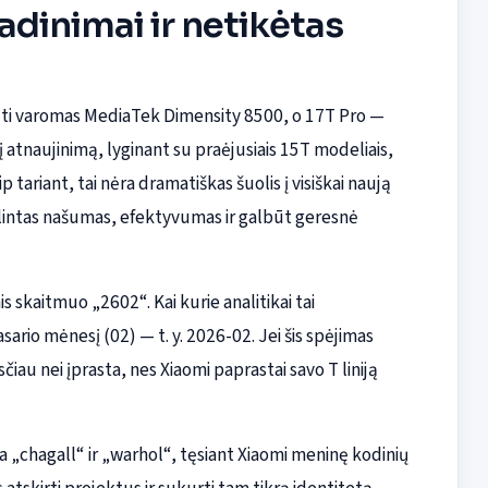
adinimai ir netikėtas
 būti varomas MediaTek Dimensity 8500, o 17T Pro —
 atnaujinimą, lyginant su praėjusiais 15T modeliais,
tariant, tai nėra dramatiškas šuolis į visiškai naują
bulintas našumas, efektyvumas ir galbūt geresnė
s skaitmuo „2602“. Kai kurie analitikai tai
ario mėnesį (02) — t. y. 2026-02. Jei šis spėjimas
sčiau nei įprasta, nes Xiaomi paprastai savo T liniją
a „chagall“ ir „warhol“, tęsiant Xiaomi meninę kodinių