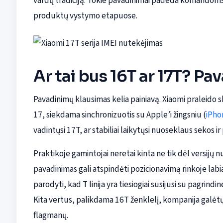
vardų tradiciją. Tokie pavadinimai padeda komandoms a
produktų vystymo etapuose.
Ar tai bus 16T ar 17T? 
Pavadinimų klausimas kelia painiavą. Xiaomi praleido ska
17, siekdama sinchronizuotis su Apple’i žingsniu (
iPho
vadintųsi 17T, ar stabiliai laikytųsi nuoseklaus sekos ir 
Praktikoje gamintojai neretai kinta ne tik dėl versijų n
pavadinimas gali atspindėti pozicionavimą rinkoje labiau 
parodyti, kad T linija yra tiesiogiai susijusi su pagrin
Kita vertus, palikdama 16T ženklelį, kompanija galėtų
flagmanų.