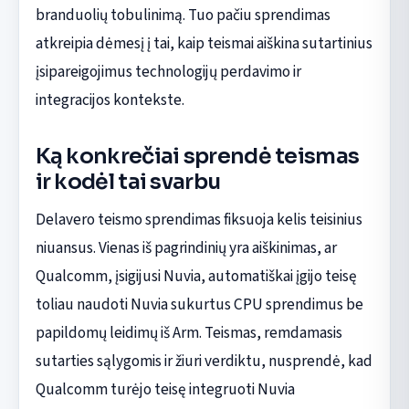
branduolių tobulinimą. Tuo pačiu sprendimas
atkreipia dėmesį į tai, kaip teismai aiškina sutartinius
įsipareigojimus technologijų perdavimo ir
integracijos kontekste.
Ką konkrečiai sprendė teismas
ir kodėl tai svarbu
Delavero teismo sprendimas fiksuoja kelis teisinius
niuansus. Vienas iš pagrindinių yra aiškinimas, ar
Qualcomm, įsigijusi Nuvia, automatiškai įgijo teisę
toliau naudoti Nuvia sukurtus CPU sprendimus be
papildomų leidimų iš Arm. Teismas, remdamasis
sutarties sąlygomis ir žiuri verdiktu, nusprendė, kad
Qualcomm turėjo teisę integruoti Nuvia