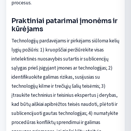
procesus.
Praktiniai patarimai įmonėms ir
kūrėjams
Technologijų pardavėjams ir pirkėjams siūloma kelių
lygių požiūris: 1) kruopščiai peržiūrėkite visas
intelektinės nuosavybės sutartis ir sublicencijų
sąlygas prieš įsigyjant įmones ar technologijas; 2)
identifikuokite galimas rizikas, susijusias su
technologijų kilme ir trečiųjų šalių teisėmis; 3)
įtraukite techninius ir teisinius ekspertus į derybas,
kad būtų aiškiai apibrėžtos teisės naudoti, plėtoti ir
sublicencijuoti gautas technologijas; 4) numatykite
procedūras konfliktų sprendimui ir galimas