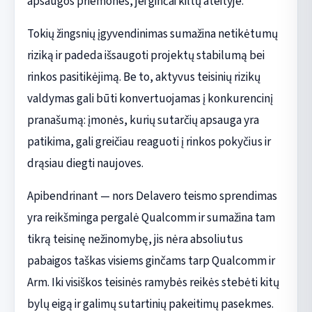
apsaugos priemones, jei ginčai kiltų ateityje.
Tokių žingsnių įgyvendinimas sumažina netikėtumų
riziką ir padeda išsaugoti projektų stabilumą bei
rinkos pasitikėjimą. Be to, aktyvus teisinių rizikų
valdymas gali būti konvertuojamas į konkurencinį
pranašumą: įmonės, kurių sutarčių apsauga yra
patikima, gali greičiau reaguoti į rinkos pokyčius ir
drąsiau diegti naujoves.
Apibendrinant — nors Delavero teismo sprendimas
yra reikšminga pergalė Qualcomm ir sumažina tam
tikrą teisinę nežinomybę, jis nėra absoliutus
pabaigos taškas visiems ginčams tarp Qualcomm ir
Arm. Iki visiškos teisinės ramybės reikės stebėti kitų
bylų eigą ir galimų sutartinių pakeitimų pasekmes.