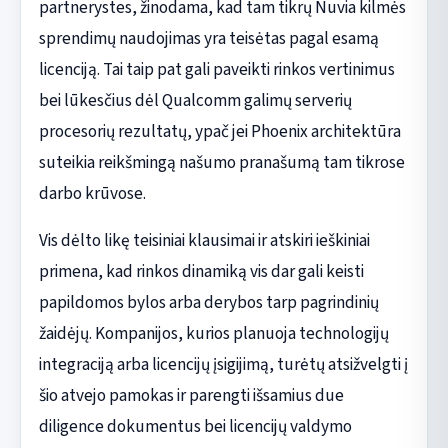
partnerystes, žinodama, kad tam tikrų Nuvia kilmės
sprendimų naudojimas yra teisėtas pagal esamą
licenciją. Tai taip pat gali paveikti rinkos vertinimus
bei lūkesčius dėl Qualcomm galimų serverių
procesorių rezultatų, ypač jei Phoenix architektūra
suteikia reikšmingą našumo pranašumą tam tikrose
darbo krūvose.
Vis dėlto likę teisiniai klausimai ir atskiri ieškiniai
primena, kad rinkos dinamiką vis dar gali keisti
papildomos bylos arba derybos tarp pagrindinių
žaidėjų. Kompanijos, kurios planuoja technologijų
integraciją arba licencijų įsigijimą, turėtų atsižvelgti į
šio atvejo pamokas ir parengti išsamius due
diligence dokumentus bei licencijų valdymo