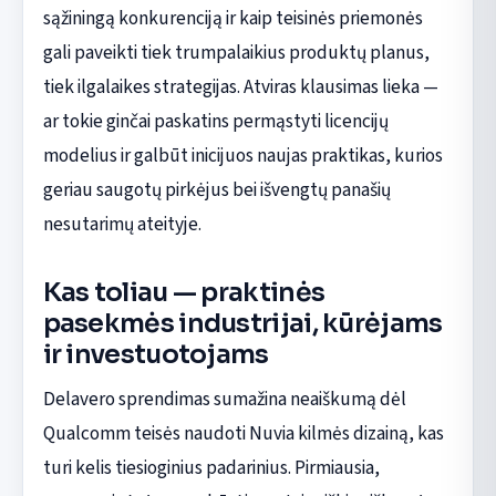
sąžiningą konkurenciją ir kaip teisinės priemonės
gali paveikti tiek trumpalaikius produktų planus,
tiek ilgalaikes strategijas. Atviras klausimas lieka —
ar tokie ginčai paskatins permąstyti licencijų
modelius ir galbūt inicijuos naujas praktikas, kurios
geriau saugotų pirkėjus bei išvengtų panašių
nesutarimų ateityje.
Kas toliau — praktinės
pasekmės industrijai, kūrėjams
ir investuotojams
Delavero sprendimas sumažina neaiškumą dėl
Qualcomm teisės naudoti Nuvia kilmės dizainą, kas
turi kelis tiesioginius padarinius. Pirmiausia,