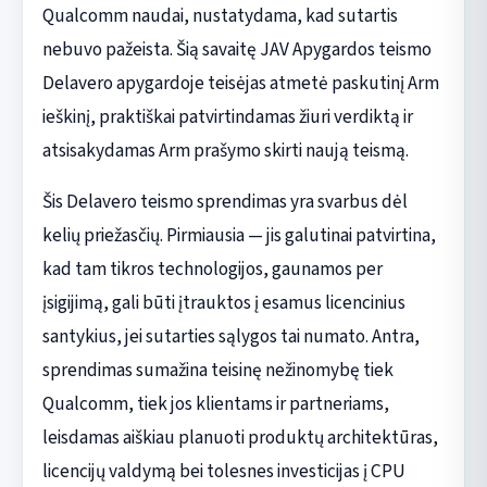
Qualcomm naudai, nustatydama, kad sutartis
nebuvo pažeista. Šią savaitę JAV Apygardos teismo
Delavero apygardoje teisėjas atmetė paskutinį Arm
ieškinį, praktiškai patvirtindamas žiuri verdiktą ir
atsisakydamas Arm prašymo skirti naują teismą.
Šis Delavero teismo sprendimas yra svarbus dėl
kelių priežasčių. Pirmiausia — jis galutinai patvirtina,
kad tam tikros technologijos, gaunamos per
įsigijimą, gali būti įtrauktos į esamus licencinius
santykius, jei sutarties sąlygos tai numato. Antra,
sprendimas sumažina teisinę nežinomybę tiek
Qualcomm, tiek jos klientams ir partneriams,
leisdamas aiškiau planuoti produktų architektūras,
licencijų valdymą bei tolesnes investicijas į CPU