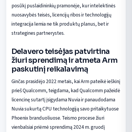
posūkį puslaidininkių pramonėje, kur intelektinės
nuosavybės teisės, licencijų ribos ir technologijų
integracija lemia ne tik produktų planus, bet ir
strategines partnerystes.
Delavero teisėjas patvirtina
žiuri sprendimą ir atmeta Arm
paskutinį reikalavimą
Ginčas prasidėjo 2022 metais, kai Arm pateikė ieškinį
prieš Qualcomm, teigdama, kad Qualcomm pažeidė
licencinę sutartį įsigydama Nuvia ir panaudodama
Nuvia sukurtą CPU technologiją savo pritaikytuose
Phoenix branduoliuose. Teismo procese žiuri
vienbalsiai priėmė sprendimą 2024 m. gruodį