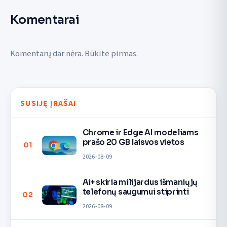
Komentarai
Komentarų dar nėra. Būkite pirmas.
SUSIJĘ ĮRAŠAI
Chrome ir Edge AI modeliams
prašo 20 GB laisvos vietos
01
2026-08-09
Ai+ skiria milijardus išmaniųjų
telefonų saugumui stiprinti
02
2026-08-09