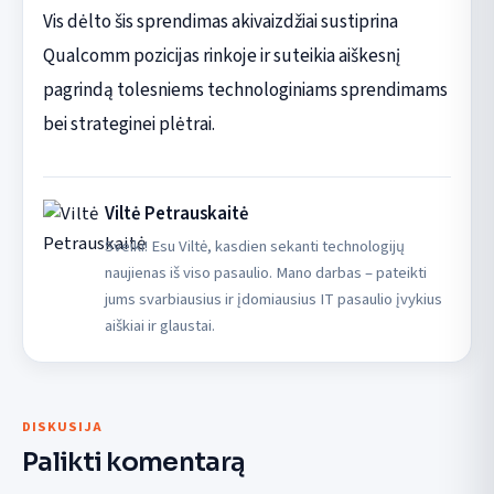
Vis dėlto šis sprendimas akivaizdžiai sustiprina
Qualcomm pozicijas rinkoje ir suteikia aiškesnį
pagrindą tolesniems technologiniams sprendimams
bei strateginei plėtrai.
Viltė Petrauskaitė
Sveiki! Esu Viltė, kasdien sekanti technologijų
naujienas iš viso pasaulio. Mano darbas – pateikti
jums svarbiausius ir įdomiausius IT pasaulio įvykius
aiškiai ir glaustai.
DISKUSIJA
Palikti komentarą