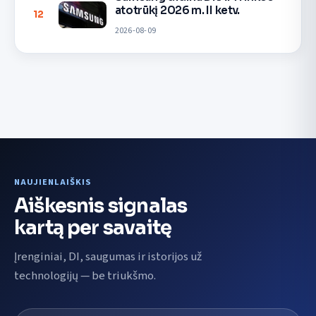
atotrūkį 2026 m. II ketv.
12
2026-08-09
NAUJIENLAIŠKIS
Aiškesnis signalas
kartą per savaitę
Įrenginiai, DI, saugumas ir istorijos už
technologijų — be triukšmo.