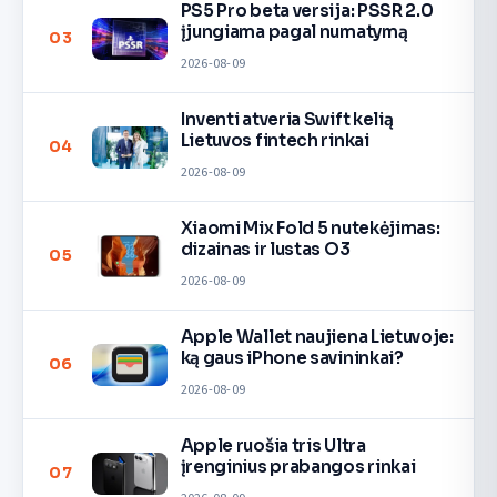
PS5 Pro beta versija: PSSR 2.0
įjungiama pagal numatymą
03
2026-08-09
Inventi atveria Swift kelią
Lietuvos fintech rinkai
04
2026-08-09
Xiaomi Mix Fold 5 nutekėjimas:
dizainas ir lustas O3
05
2026-08-09
Apple Wallet naujiena Lietuvoje:
ką gaus iPhone savininkai?
06
2026-08-09
Apple ruošia tris Ultra
įrenginius prabangos rinkai
07