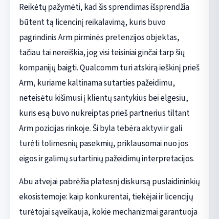
Reikėtų pažymėti, kad šis sprendimas išsprendžia
būtent tą licencinį reikalavimą, kuris buvo
pagrindinis Arm pirminės pretenzijos objektas,
tačiau tai nereiškia, jog visi teisiniai ginčai tarp šių
kompanijų baigti. Qualcomm turi atskirą ieškinį prieš
Arm, kuriame kaltinama sutarties pažeidimu,
neteisėtu kišimusi į klientų santykius bei elgesiu,
kuris esą buvo nukreiptas prieš partnerius tiltant
Arm pozicijas rinkoje. Ši byla tebėra aktyvi ir gali
turėti tolimesnių pasekmių, priklausomai nuo jos
eigos ir galimų sutartinių pažeidimų interpretacijos.
Abu atvejai pabrėžia platesnį diskursą puslaidininkių
ekosistemoje: kaip konkurentai, tiekėjai ir licencijų
turėtojai sąveikauja, kokie mechanizmai garantuoja