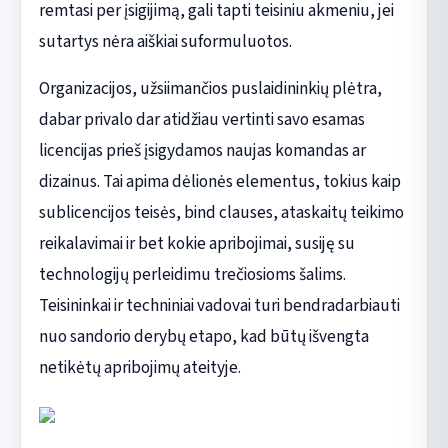
remtasi per įsigijimą, gali tapti teisiniu akmeniu, jei
sutartys nėra aiškiai suformuluotos.
Organizacijos, užsiimančios puslaidininkių plėtra,
dabar privalo dar atidžiau vertinti savo esamas
licencijas prieš įsigydamos naujas komandas ar
dizainus. Tai apima dėlionės elementus, tokius kaip
sublicencijos teisės, bind clauses, ataskaitų teikimo
reikalavimai ir bet kokie apribojimai, susiję su
technologijų perleidimu trečiosioms šalims.
Teisininkai ir techniniai vadovai turi bendradarbiauti
nuo sandorio derybų etapo, kad būtų išvengta
netikėtų apribojimų ateityje.