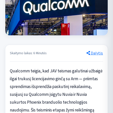
Dalytis
Skaitymo laikas: 6 Minutės
Qualcomm teigia, kad JAV teismas galutinai užbaigė
ilgai trukusį licencijavimo ginčą su Arm — priimtas
sprendimas išsprendžia paskutinį reikalavimą,
susijusį su Qualcomm įsigytu Nuvia ir Nuvia
sukurtos Phoenix branduolio technologijos
naudojimu. Šis teisminis etapas žymi reikšmingą