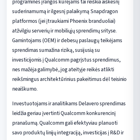
programinės įrangos kūrėjams tai reiškia aiškesnį
suderinamumą ir ilgesnį palaikymą Snapdragon
platformos (jei įtraukiami Phoenix branduoliai)
atžvilgiu serverių ir mobiliųjų sprendimų srityse.
Gamintojams (OEM) ir debesų paslaugų teikėjams
sprendimas sumažina riziką, susijusią su
investicijomis į Qualcomm pagrįstus sprendimus,
nes mažėja galimybė, jog ateityje reikės atlikti
reikšmingus architektūrinius pakeitimus dėl teisinio
neaiškumo.
Investuotojams ir analitikams Delavero sprendimas
leidžia geriau įvertinti Qualcomm konkurencinį
pranašumą. Qualcomm gali efektyviau planuoti
savo produktų linijų integraciją, investicijas į R&D ir