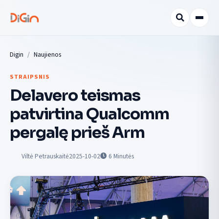
Digin
Naujienos
STRAIPSNIS
Delavero teismas
patvirtina Qualcomm
pergalę prieš Arm
Viltė Petrauskaitė
2025-10-02
6
Minutės