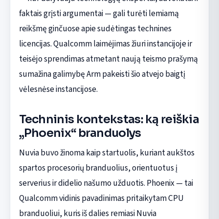
faktais grįsti argumentai — gali turėti lemiamą
reikšmę ginčuose apie sudėtingas technines
licencijas. Qualcomm laimėjimas žiuri instancijoje ir
teisėjo sprendimas atmetant naują teismo prašymą
sumažina galimybę Arm pakeisti šio atvejo baigtį
vėlesnėse instancijose.
Techninis kontekstas: ką reiškia
„Phoenix“ branduolys
Nuvia buvo žinoma kaip startuolis, kuriant aukštos
spartos procesorių branduolius, orientuotus į
serverius ir didelio našumo užduotis. Phoenix — tai
Qualcomm vidinis pavadinimas pritaikytam CPU
branduoliui, kuris iš dalies remiasi Nuvia