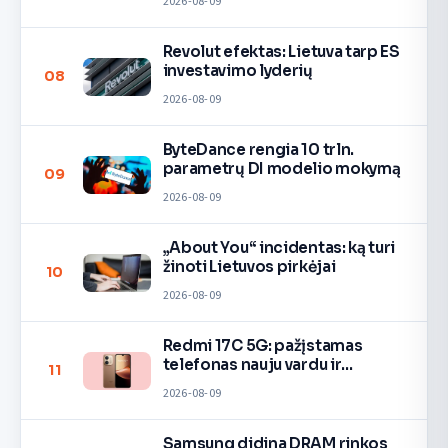
2026-08-09
Revolut efektas: Lietuva tarp ES
investavimo lyderių
08
2026-08-09
ByteDance rengia 10 trln.
parametrų DI modelio mokymą
09
2026-08-09
„About You“ incidentas: ką turi
žinoti Lietuvos pirkėjai
10
2026-08-09
Redmi 17C 5G: pažįstamas
telefonas nauju vardu ir
11
spalvomis
2026-08-09
Samsung didina DRAM rinkos