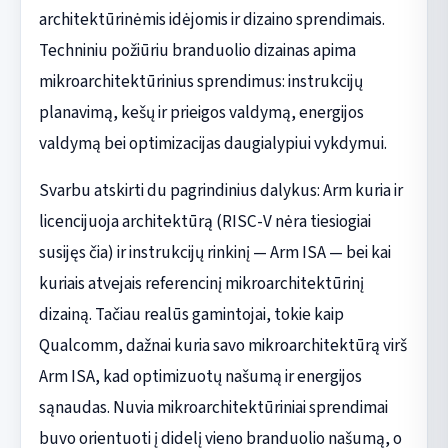
architektūrinėmis idėjomis ir dizaino sprendimais.
Techniniu požiūriu branduolio dizainas apima
mikroarchitektūrinius sprendimus: instrukcijų
planavimą, kešų ir prieigos valdymą, energijos
valdymą bei optimizacijas daugialypiui vykdymui.
Svarbu atskirti du pagrindinius dalykus: Arm kuria ir
licencijuoja architektūrą (RISC-V nėra tiesiogiai
susijęs čia) ir instrukcijų rinkinį — Arm ISA — bei kai
kuriais atvejais referencinį mikroarchitektūrinį
dizainą. Tačiau realūs gamintojai, tokie kaip
Qualcomm, dažnai kuria savo mikroarchitektūrą virš
Arm ISA, kad optimizuotų našumą ir energijos
sąnaudas. Nuvia mikroarchitektūriniai sprendimai
buvo orientuoti į didelį vieno branduolio našumą, o