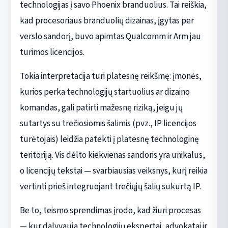
technologijas į savo Phoenix branduolius. Tai reiškia,
kad procesoriaus branduolių dizainas, įgytas per
verslo sandorį, buvo apimtas Qualcomm ir Arm jau
turimos licencijos.
Tokia interpretacija turi platesnę reikšmę: įmonės,
kurios perka technologijų startuolius ar dizaino
komandas, gali patirti mažesnę riziką, jeigu jų
sutartys su trečiosiomis šalimis (pvz., IP licencijos
turėtojais) leidžia patekti į platesnę technologinę
teritoriją. Vis dėlto kiekvienas sandoris yra unikalus,
o licencijų tekstai — svarbiausias veiksnys, kurį reikia
vertinti prieš integruojant trečiųjų šalių sukurtą IP.
Be to, teismo sprendimas įrodo, kad žiuri procesas
— kur dalyvauja technologijų ekspertai, advokatai ir