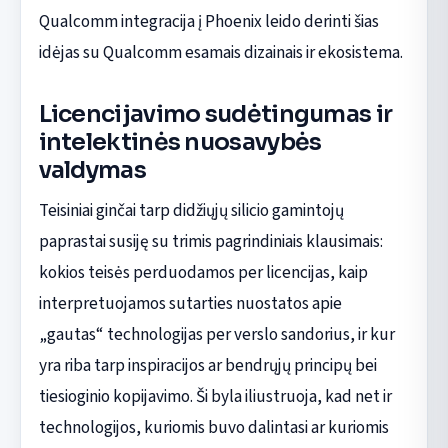
Qualcomm integracija į Phoenix leido derinti šias
idėjas su Qualcomm esamais dizainais ir ekosistema.
Licencijavimo sudėtingumas ir
intelektinės nuosavybės
valdymas
Teisiniai ginčai tarp didžiųjų silicio gamintojų
paprastai susiję su trimis pagrindiniais klausimais:
kokios teisės perduodamos per licencijas, kaip
interpretuojamos sutarties nuostatos apie
„gautas“ technologijas per verslo sandorius, ir kur
yra riba tarp inspiracijos ar bendrųjų principų bei
tiesioginio kopijavimo. Ši byla iliustruoja, kad net ir
technologijos, kuriomis buvo dalintasi ar kuriomis