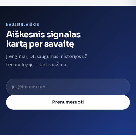
NAUJIENLAIŠKIS
Aiškesnis signalas
kartą per savaitę
Įrenginiai, DI, saugumas ir istorijos už
technologijų — be triukšmo.
El. pašto adresas
Prenumeruoti