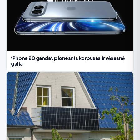
iPhone 20 gandai: plonesnis korpusas ir vėsesnė
galia