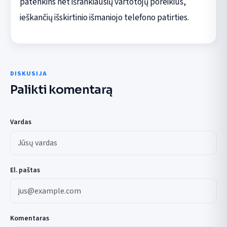
patenkins net išrankiausių vartotojų poreikius,
ieškančių išskirtinio išmaniojo telefono patirties.
DISKUSIJA
Palikti komentarą
Vardas
El. paštas
Komentaras