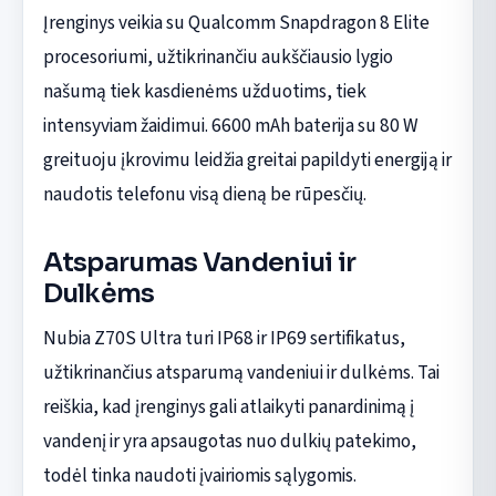
Įrenginys veikia su Qualcomm Snapdragon 8 Elite
procesoriumi, užtikrinančiu aukščiausio lygio
našumą tiek kasdienėms užduotims, tiek
intensyviam žaidimui. 6600 mAh baterija su 80 W
greituoju įkrovimu leidžia greitai papildyti energiją ir
naudotis telefonu visą dieną be rūpesčių.
Atsparumas Vandeniui ir
Dulkėms
Nubia Z70S Ultra turi IP68 ir IP69 sertifikatus,
užtikrinančius atsparumą vandeniui ir dulkėms. Tai
reiškia, kad įrenginys gali atlaikyti panardinimą į
vandenį ir yra apsaugotas nuo dulkių patekimo,
todėl tinka naudoti įvairiomis sąlygomis.