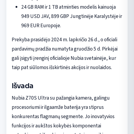
24 GB RAM ir 1 TB atminties modelis kainuoja
949 USD JAV, 899 GBP Jungtinėje Karalystėje ir
969 EUR Europoje.
Prekyba prasidėjo 2024 m. lapkričio 26 d., o oficiali
pardavimų pradžia numatyta gruodžio 5 d. Pirkėjai
gali įsigyti įrenginį oficialioje Nubia svetainėje, kur
taip pat siūlomos išskirtinės akcijos ir nuolaidos.
Išvada
Nubia Z70S Ultra su pažangia kamera, galingu
procesoriumi ir ilgaamže baterija yra stiprus
konkurentas flagmanų segmente. Jo inovatyvios
funkcijos ir aukštos kokybės komponentai