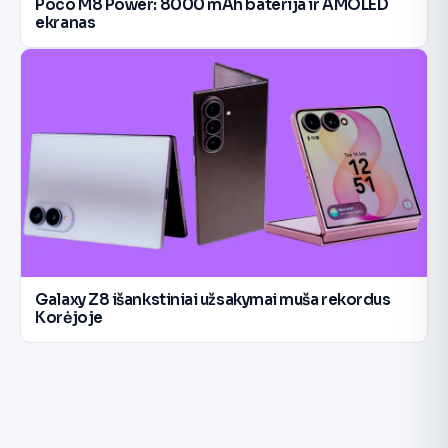
Poco M8 Power: 8000 mAh baterija ir AMOLED
ekranas
Galaxy Z8 išankstiniai užsakymai muša rekordus
Korėjoje