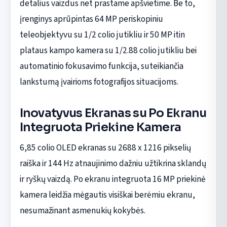
detalius vaizdus net prastame apšvietime. Be to,
įrenginys aprūpintas 64 MP periskopiniu
teleobjektyvu su 1/2 colio jutikliu ir 50 MP itin
plataus kampo kamera su 1/2.88 colio jutikliu bei
automatinio fokusavimo funkcija, suteikiančia
lankstumą įvairioms fotografijos situacijoms.
Inovatyvus Ekranas su Po Ekranu
Integruota Priekine Kamera
6,85 colio OLED ekranas su 2688 x 1216 pikselių
raiška ir 144 Hz atnaujinimo dažniu užtikrina sklandų
ir ryškų vaizdą. Po ekranu integruota 16 MP priekinė
kamera leidžia mėgautis visiškai berėmiu ekranu,
nesumažinant asmenukių kokybės.