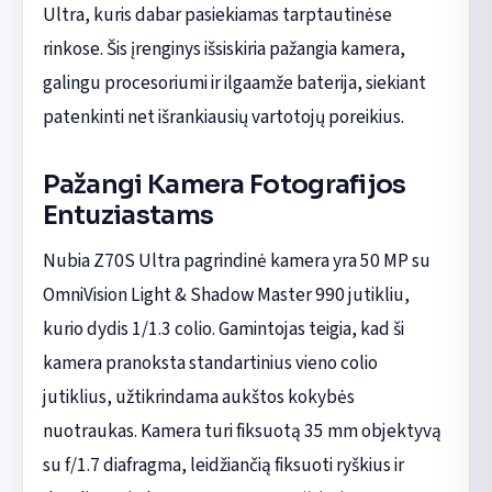
Ultra, kuris dabar pasiekiamas tarptautinėse
rinkose. Šis įrenginys išsiskiria pažangia kamera,
galingu procesoriumi ir ilgaamže baterija, siekiant
patenkinti net išrankiausių vartotojų poreikius.
Pažangi Kamera Fotografijos
Entuziastams
Nubia Z70S Ultra pagrindinė kamera yra 50 MP su
OmniVision Light & Shadow Master 990 jutikliu,
kurio dydis 1/1.3 colio. Gamintojas teigia, kad ši
kamera pranoksta standartinius vieno colio
jutiklius, užtikrindama aukštos kokybės
nuotraukas. Kamera turi fiksuotą 35 mm objektyvą
su f/1.7 diafragma, leidžiančią fiksuoti ryškius ir