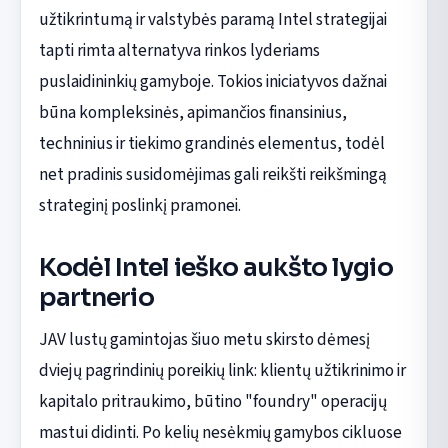
užtikrintumą ir valstybės paramą Intel strategijai
tapti rimta alternatyva rinkos lyderiams
puslaidininkių gamyboje. Tokios iniciatyvos dažnai
būna kompleksinės, apimančios finansinius,
techninius ir tiekimo grandinės elementus, todėl
net pradinis susidomėjimas gali reikšti reikšmingą
strateginį poslinkį pramonei.
Kodėl Intel ieško aukšto lygio
partnerio
JAV lustų gamintojas šiuo metu skirsto dėmesį
dviejų pagrindinių poreikių link: klientų užtikrinimo ir
kapitalo pritraukimo, būtino "foundry" operacijų
mastui didinti. Po kelių nesėkmių gamybos cikluose