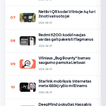
Netikri QR kodai Vilniuje: ką turi
žinoti vairuotojai
07
2026-08-07
Redmi K200: kodėl naujas
vardas gali pakeisti flagmanus
08
2026-08-07
Vilniaus „Bug Bounty“ bumas:
saugumo pamoka Lietuvai
09
2026-08-07
Starlink mobilusis internetas
meta iššūkį ryšio milžinams
10
2026-08-07
DeepMind pokyčiai: Hassabis