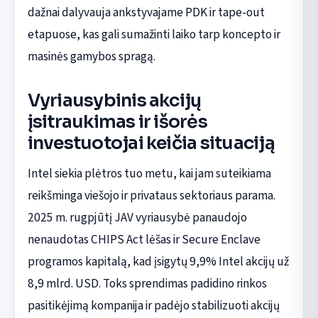
dažnai dalyvauja ankstyvajame PDK ir tape-out
etapuose, kas gali sumažinti laiko tarp koncepto ir
masinės gamybos spragą.
Vyriausybinis akcijų
įsitraukimas ir išorės
investuotojai keičia situaciją
Intel siekia plėtros tuo metu, kai jam suteikiama
reikšminga viešojo ir privataus sektoriaus parama.
2025 m. rugpjūtį JAV vyriausybė panaudojo
nenaudotas CHIPS Act lėšas ir Secure Enclave
programos kapitalą, kad įsigytų 9,9% Intel akcijų už
8,9 mlrd. USD. Toks sprendimas padidino rinkos
pasitikėjimą kompanija ir padėjo stabilizuoti akcijų