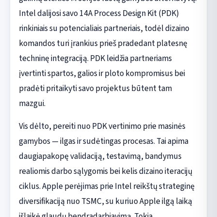
Intel dalijosi savo 14A Process Design Kit (PDK)
rinkiniais su potencialiais partneriais, todėl dizaino
komandos turi įrankius prieš pradedant platesnę
techninę integraciją. PDK leidžia partneriams
įvertinti spartos, galios ir ploto kompromisus bei
pradėti pritaikyti savo projektus būtent tam
mazgui.
Vis dėlto, pereiti nuo PDK vertinimo prie masinės
gamybos — ilgas ir sudėtingas procesas. Tai apima
daugiapakopę validaciją, testavimą, bandymus
realiomis darbo sąlygomis bei kelis dizaino iteracijų
ciklus. Apple perėjimas prie Intel reikštų strateginę
diversifikaciją nuo TSMC, su kuriuo Apple ilgą laiką
išlaikė glaudų bendradarbiavimą. Tokia