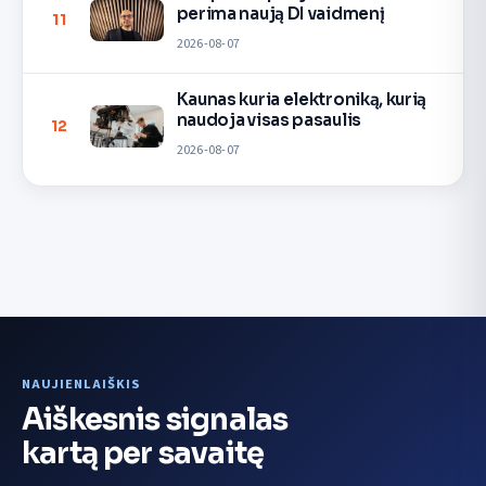
perima naują DI vaidmenį
11
2026-08-07
Kaunas kuria elektroniką, kurią
naudoja visas pasaulis
12
2026-08-07
NAUJIENLAIŠKIS
Aiškesnis signalas
kartą per savaitę