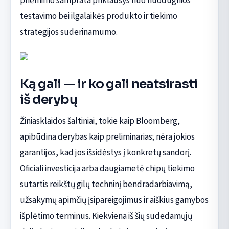
priėmimo samprata priklausys nuo nuodugnios
testavimo bei ilgalaikės produkto ir tiekimo
strategijos suderinamumo.
Ką gali — ir ko gali neatsirasti
iš derybų
Žiniasklaidos šaltiniai, tokie kaip Bloomberg,
apibūdina derybas kaip preliminarias; nėra jokios
garantijos, kad jos išsidėstys į konkretų sandorį.
Oficiali investicija arba daugiametė chipų tiekimo
sutartis reikštų gilų techninį bendradarbiavimą,
užsakymų apimčių įsipareigojimus ir aiškius gamybos
išplėtimo terminus. Kiekviena iš šių sudedamųjų