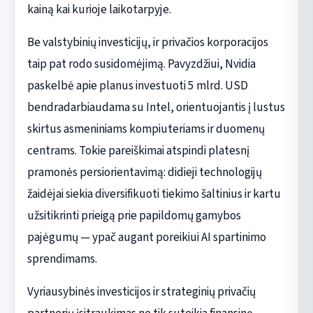
kainą kai kurioje laikotarpyje.
Be valstybinių investicijų, ir privačios korporacijos
taip pat rodo susidomėjimą. Pavyzdžiui, Nvidia
paskelbė apie planus investuoti 5 mlrd. USD
bendradarbiaudama su Intel, orientuojantis į lustus
skirtus asmeniniams kompiuteriams ir duomenų
centrams. Tokie pareiškimai atspindi platesnį
pramonės persiorientavimą: didieji technologijų
žaidėjai siekia diversifikuoti tiekimo šaltinius ir kartu
užsitikrinti prieigą prie papildomų gamybos
pajėgumų — ypač augant poreikiui AI spartinimo
sprendimams.
Vyriausybinės investicijos ir strateginių privačių