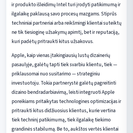
ir produkto išleidimų Intel turi įrodyti patikimumą ir
ilgalaikę paklausą savo procesų mazgams. Stiprūs
techniniai partneriai arba reikšmingi klientai suteiktų
ne tik tiesioginę užsakymų apimtį, bet ir reputaciją,
kuri padėtų pritraukti kitus užsakovus.
Apple, kaip vienas įtakingiausių lustų dizainerių
pasaulyje, galėtų tapti tiek svarbiu klientu, tiek —
priklausomai nuo susitarimo — strateginiu
investuotoju. Tokia partnerystė galėtų pagreitinti
dizaino bendradarbiavimą, leisti integruoti Apple
poreikiams pritaikytas technologines optimizacijas ir
pritraukti kitus didžiuosius klientus, kurie vertina
tiek techninį patikimumą, tiek ilgalaikę tiekimo
grandinės stabilumą. Be to, aukštos vertės klientai