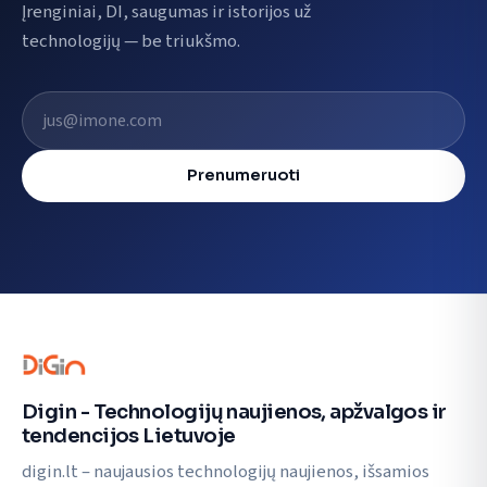
Įrenginiai, DI, saugumas ir istorijos už
technologijų — be triukšmo.
El. pašto adresas
Prenumeruoti
Digin - Technologijų naujienos, apžvalgos ir
tendencijos Lietuvoje
digin.lt – naujausios technologijų naujienos, išsamios