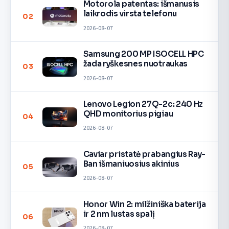
Motorola patentas: išmanusis
laikrodis virsta telefonu
02
2026-08-07
Samsung 200 MP ISOCELL HPC
žada ryškesnes nuotraukas
03
2026-08-07
Lenovo Legion 27Q-2c: 240 Hz
QHD monitorius pigiau
04
2026-08-07
Caviar pristatė prabangius Ray-
Ban išmaniuosius akinius
05
2026-08-07
Honor Win 2: milžiniška baterija
ir 2 nm lustas spalį
06
2026-08-07