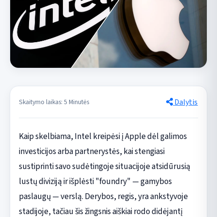
Dalytis
Skaitymo laikas: 5 Minutės
Kaip skelbiama, Intel kreipėsi į Apple dėl galimos
investicijos arba partnerystės, kai stengiasi
sustiprinti savo sudėtingoje situacijoje atsidūrusią
lustų diviziją ir išplėsti "foundry" — gamybos
paslaugų — verslą. Derybos, regis, yra ankstyvoje
stadijoje, tačiau šis žingsnis aiškiai rodo didėjantį