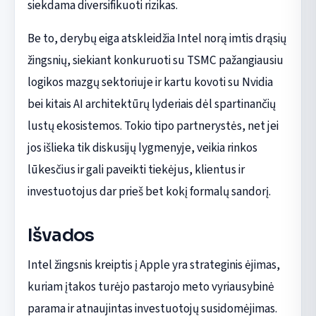
siekdama diversifikuoti rizikas.
Be to, derybų eiga atskleidžia Intel norą imtis drąsių
žingsnių, siekiant konkuruoti su TSMC pažangiausiu
logikos mazgų sektoriuje ir kartu kovoti su Nvidia
bei kitais AI architektūrų lyderiais dėl spartinančių
lustų ekosistemos. Tokio tipo partnerystės, net jei
jos išlieka tik diskusijų lygmenyje, veikia rinkos
lūkesčius ir gali paveikti tiekėjus, klientus ir
investuotojus dar prieš bet kokį formalų sandorį.
Išvados
Intel žingsnis kreiptis į Apple yra strateginis ėjimas,
kuriam įtakos turėjo pastarojo meto vyriausybinė
parama ir atnaujintas investuotojų susidomėjimas.