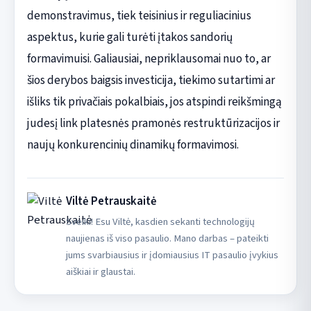
demonstravimus, tiek teisinius ir reguliacinius
aspektus, kurie gali turėti įtakos sandorių
formavimuisi. Galiausiai, nepriklausomai nuo to, ar
šios derybos baigsis investicija, tiekimo sutartimi ar
išliks tik privačiais pokalbiais, jos atspindi reikšmingą
judesį link platesnės pramonės restruktūrizacijos ir
naujų konkurencinių dinamikų formavimosi.
Viltė Petrauskaitė
Sveiki! Esu Viltė, kasdien sekanti technologijų
naujienas iš viso pasaulio. Mano darbas – pateikti
jums svarbiausius ir įdomiausius IT pasaulio įvykius
aiškiai ir glaustai.