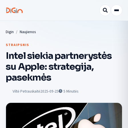
Digin
Naujienos
STRAIPSNIS
Intel siekia partnerystės
su Apple: strategija,
pasekmės
Viltė Petrauskaitė
2025-09-25
5
Minutės