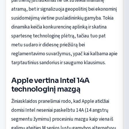
partnerių įsitraukimas ne tik suteikia finansinę
atramą, bet ir signalizuoja geopolitinį bei ekonominį
susidomėjimą vietine puslaidininkių gamyba. Tokia
dinamika keičia konkurencinę aplinką ir skatina
spartesnę technologinę plėtrą, tačiau tuo pat
metu sudaro ir didesnę priežiūrą bei
reglamentavimo suvaržymus, ypač kai kalbama apie
tarptautinius sandorius ir saugumo klausimus.
Apple vertina Intel 14A
technologinį mazgą
Žiniasklaidos pranešimai rodo, kad Apple atidžiai
domisi Intel neseniai paskelbtu 14A (14 angstrų
segmentu žymimu) procesiniu mazgu kaip viena iš
galimų ateities M serijos lustų gamybos alternatyvų.