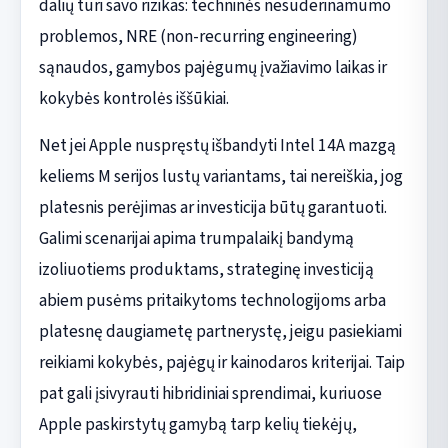
dalių turi savo rizikas: techninės nesuderinamumo
problemos, NRE (non-recurring engineering)
sąnaudos, gamybos pajėgumų įvažiavimo laikas ir
kokybės kontrolės iššūkiai.
Net jei Apple nuspręstų išbandyti Intel 14A mazgą
keliems M serijos lustų variantams, tai nereiškia, jog
platesnis perėjimas ar investicija būtų garantuoti.
Galimi scenarijai apima trumpalaikį bandymą
izoliuotiems produktams, strateginę investiciją
abiem pusėms pritaikytoms technologijoms arba
platesnę daugiametę partnerystę, jeigu pasiekiami
reikiami kokybės, pajėgų ir kainodaros kriterijai. Taip
pat gali įsivyrauti hibridiniai sprendimai, kuriuose
Apple paskirstytų gamybą tarp kelių tiekėjų,