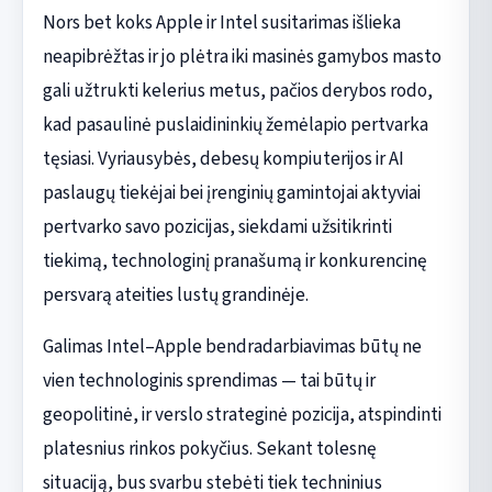
Nors bet koks Apple ir Intel susitarimas išlieka
neapibrėžtas ir jo plėtra iki masinės gamybos masto
gali užtrukti kelerius metus, pačios derybos rodo,
kad pasaulinė puslaidininkių žemėlapio pertvarka
tęsiasi. Vyriausybės, debesų kompiuterijos ir AI
paslaugų tiekėjai bei įrenginių gamintojai aktyviai
pertvarko savo pozicijas, siekdami užsitikrinti
tiekimą, technologinį pranašumą ir konkurencinę
persvarą ateities lustų grandinėje.
Galimas Intel–Apple bendradarbiavimas būtų ne
vien technologinis sprendimas — tai būtų ir
geopolitinė, ir verslo strateginė pozicija, atspindinti
platesnius rinkos pokyčius. Sekant tolesnę
situaciją, bus svarbu stebėti tiek techninius