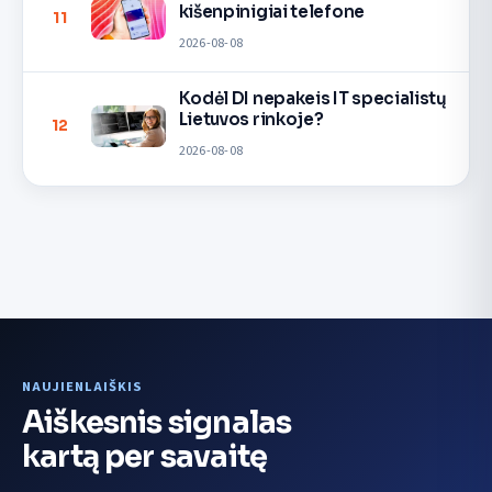
kišenpinigiai telefone
11
2026-08-08
Kodėl DI nepakeis IT specialistų
Lietuvos rinkoje?
12
2026-08-08
NAUJIENLAIŠKIS
Aiškesnis signalas
kartą per savaitę