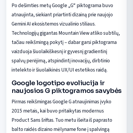
Po dešimties metų Google „G“ piktograma buvo
atnaujinta, siekiant priartinti dizainą prie naujojo
Gemini AI ekosistemos vizualinio stiliaus.
Technologijų gigantas Mountain View atliko subtilų,
tačiau reikšmingą pokytį – dabar garsi piktograma
vaizduoja šiuolaikiškesnį ir gyvesnį gradientinį
spalvų perėjimą, atspindintį inovacijų, dirbtinio
intelekto ir šiuolaikinės UX/UI estetikos raidą.
Google logotipo evoliucija ir
naujosios G piktogramos savybės
Pirmas reikšmingas Google G atnaujinimas įvyko
2015 metais, kai buvo pritaikytas modernus
Product Sans šriftas. Tuo metu išeita iš paprasto
balto raidės dizaino mėlyname fone į spalvingą