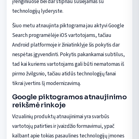
įrenginiuose bei dar stipriau susiejamas su
technologijų lyderyste.
Šiuo metu atnaujinta piktograma jau aktyvi Google
Search programėlėje iOS vartotojams, tačiau
Android platformoje ir žiniatinklyje šis pokytis dar
nespėtas įgyvendinti. Pokytis pakankamai subtilus,
tad kai kuriems vartotojams gali būti nematomas iš
pirmo žvilgsnio, tačiau atidūs technologijų fanai
tikrai įvertins šį modernizavimą.
Google piktogramos atnaujinimo
reikšmė rinkoje
Vizualinių produktų atnaujinimai yra svarbūs
vartotojų patirties ir įvaizdžio formavimui, ypač
kalbant apie tokias pasaulines technologijų įmones