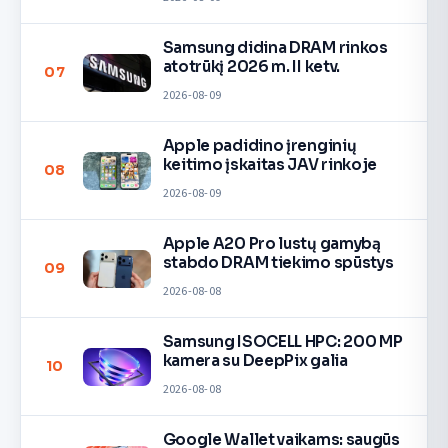
Samsung didina DRAM rinkos
atotrūkį 2026 m. II ketv.
07
2026-08-09
Apple padidino įrenginių
keitimo įskaitas JAV rinkoje
08
2026-08-09
Apple A20 Pro lustų gamybą
stabdo DRAM tiekimo spūstys
09
2026-08-08
Samsung ISOCELL HPC: 200 MP
kamera su DeepPix galia
10
2026-08-08
Google Wallet vaikams: saugūs