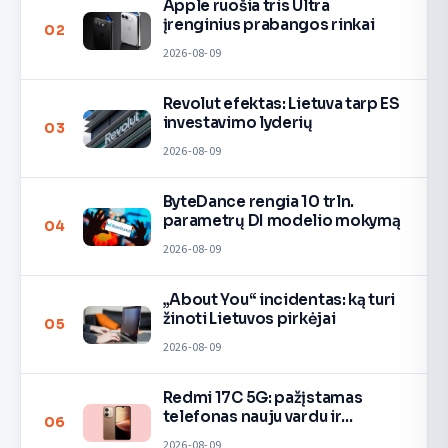
Apple ruošia tris Ultra
įrenginius prabangos rinkai
02
2026-08-09
Revolut efektas: Lietuva tarp ES
investavimo lyderių
03
2026-08-09
ByteDance rengia 10 trln.
parametrų DI modelio mokymą
04
2026-08-09
„About You“ incidentas: ką turi
žinoti Lietuvos pirkėjai
05
2026-08-09
Redmi 17C 5G: pažįstamas
telefonas nauju vardu ir
06
spalvomis
2026-08-09