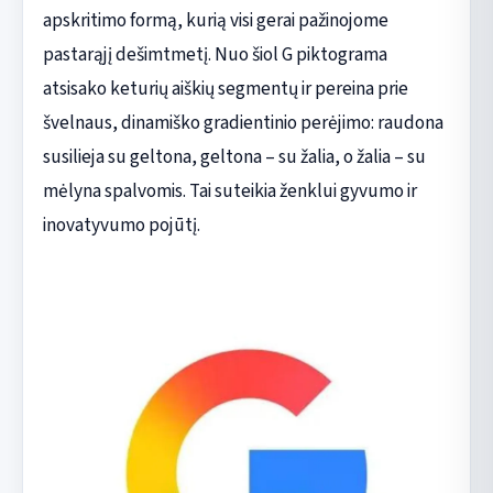
apskritimo formą, kurią visi gerai pažinojome
pastarąjį dešimtmetį. Nuo šiol G piktograma
atsisako keturių aiškių segmentų ir pereina prie
švelnaus, dinamiško gradientinio perėjimo: raudona
susilieja su geltona, geltona – su žalia, o žalia – su
mėlyna spalvomis. Tai suteikia ženklui gyvumo ir
inovatyvumo pojūtį.