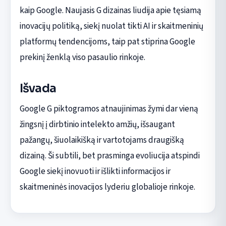
kaip Google. Naujasis G dizainas liudija apie tęsiamą
inovacijų politiką, siekį nuolat tikti AI ir skaitmeninių
platformų tendencijoms, taip pat stiprina Google
prekinį ženklą viso pasaulio rinkoje.
Išvada
Google G piktogramos atnaujinimas žymi dar vieną
žingsnį į dirbtinio intelekto amžių, išsaugant
pažangų, šiuolaikišką ir vartotojams draugišką
dizainą. Ši subtili, bet prasminga evoliucija atspindi
Google siekį inovuoti ir išlikti informacijos ir
skaitmeninės inovacijos lyderiu globalioje rinkoje.