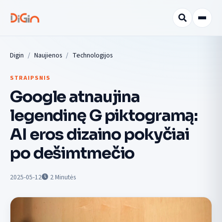
Digin
Naujienos
Technologijos
STRAIPSNIS
Google atnaujina
legendinę G piktogramą:
AI eros dizaino pokyčiai
po dešimtmečio
2025-05-12
2
Minutės