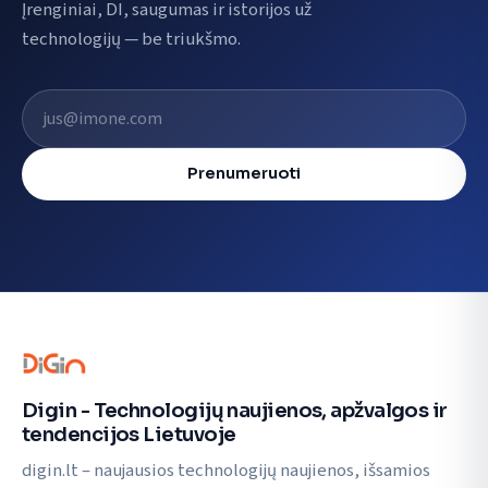
Įrenginiai, DI, saugumas ir istorijos už
technologijų — be triukšmo.
El. pašto adresas
Prenumeruoti
Digin - Technologijų naujienos, apžvalgos ir
tendencijos Lietuvoje
digin.lt – naujausios technologijų naujienos, išsamios