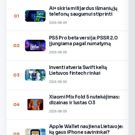
Ai+ skiria milijardus išmaniųjų
telefonų saugumui stiprinti
01
2026-08-09
PS5 Pro beta versija: PSSR 2.0
įjungiama pagal numatymą
02
2026-08-09
Inventi atveria Swift kelią
Lietuvos fintech rinkai
03
2026-08-09
Xiaomi Mix Fold 5 nutekėjimas:
dizainas ir lustas O3
04
2026-08-09
Apple Wallet naujiena Lietuvoje:
ką gaus iPhone savininkai?
05