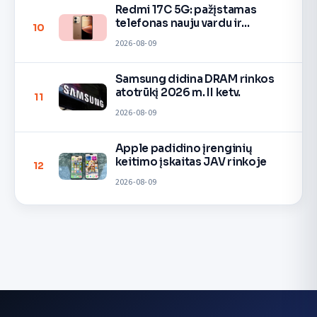
Redmi 17C 5G: pažįstamas
telefonas nauju vardu ir
10
spalvomis
2026-08-09
Samsung didina DRAM rinkos
atotrūkį 2026 m. II ketv.
11
2026-08-09
Apple padidino įrenginių
keitimo įskaitas JAV rinkoje
12
2026-08-09