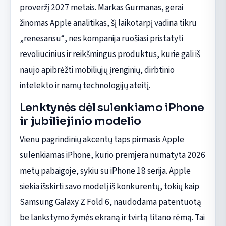
proveržį 2027 metais. Markas Gurmanas, gerai
žinomas Apple analitikas, šį laikotarpį vadina tikru
„renesansu“, nes kompanija ruošiasi pristatyti
revoliucinius ir reikšmingus produktus, kurie gali iš
naujo apibrėžti mobiliųjų įrenginių, dirbtinio
intelekto ir namų technologijų ateitį.
Lenktynės dėl sulenkiamo iPhone
ir jubiliejinio modelio
Vienu pagrindinių akcentų taps pirmasis Apple
sulenkiamas iPhone, kurio premjera numatyta 2026
metų pabaigoje, sykiu su iPhone 18 serija. Apple
siekia išskirti savo modelį iš konkurentų, tokių kaip
Samsung Galaxy Z Fold 6, naudodama patentuotą
be lankstymo žymės ekraną ir tvirtą titano rėmą. Tai