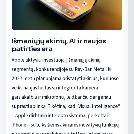
Išmaniųjų akinių, AI ir naujos
patirties era
Apple aktyviai investuoja į išmaniųjų akinių
segmentą, konkurencijoje su Ray-Ban Meta. Iki
2027 metų planuojama pristatyti akinius, kuriuose
veiks naujas lustas su integruota kamera,
garsiakalbiu ir mikrofonu, leidžiančiu dar geriau
suprasti aplinką. Tikėtina, kad „Visual Intelligence“
– Apple dirbtinio intelekto sistema, perkelta iš
iPhone – suteiks šiems akiniams inovatyvių funkcijų: