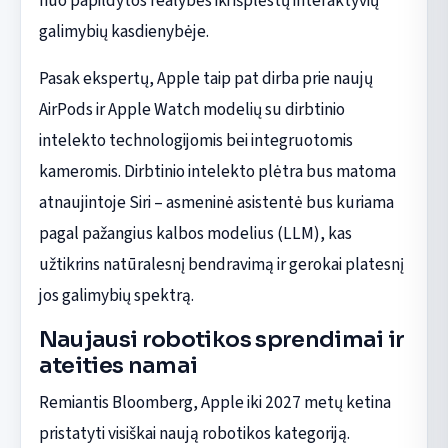
nuo papildytos realybės iki išplėstų interaktyvių
galimybių kasdienybėje.
Pasak ekspertų, Apple taip pat dirba prie naujų
AirPods ir Apple Watch modelių su dirbtinio
intelekto technologijomis bei integruotomis
kameromis. Dirbtinio intelekto plėtra bus matoma
atnaujintoje Siri – asmeninė asistentė bus kuriama
pagal pažangius kalbos modelius (LLM), kas
užtikrins natūralesnį bendravimą ir gerokai platesnį
jos galimybių spektrą.
Naujausi robotikos sprendimai ir
ateities namai
Remiantis Bloomberg, Apple iki 2027 metų ketina
pristatyti visiškai naują robotikos kategoriją.