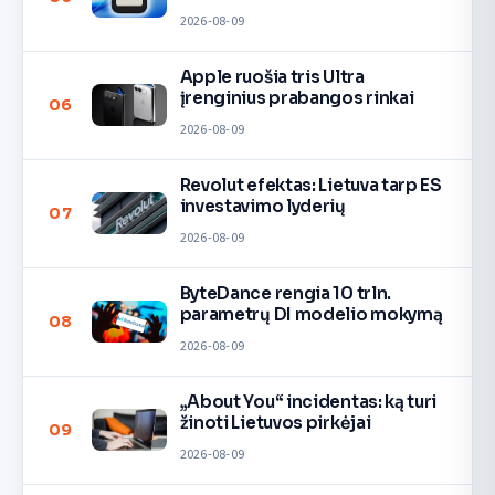
2026-08-09
Apple ruošia tris Ultra
įrenginius prabangos rinkai
06
2026-08-09
Revolut efektas: Lietuva tarp ES
investavimo lyderių
07
2026-08-09
ByteDance rengia 10 trln.
parametrų DI modelio mokymą
08
2026-08-09
„About You“ incidentas: ką turi
žinoti Lietuvos pirkėjai
09
2026-08-09