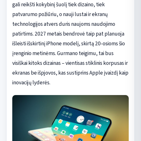
gali reikšti kokybinį šuolį tiek dizaino, tiek
patvarumo požiūriu, o nauji lustai ir ekranų
technologijos atvers duris naujoms naudojimo
patirtims. 2027 metais bendrovė taip pat planuoja
išleisti išskirtinį iPhone modelį, skirtą 20-osioms šio
įrenginio metinėms. Gurmano teigimu, tai bus
visiškai kitoks dizainas – vientisas stiklinis korpusas ir
ekranas be išpjovos, kas sustiprins Apple įvaizdį kaip
inovacijų lyderės.