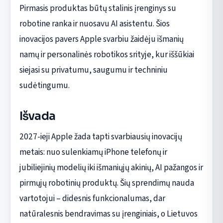
Pirmasis produktas būtų stalinis įrenginys su
robotine ranka ir nuosavu AI asistentu. Šios
inovacijos pavers Apple svarbiu žaidėju išmanių
namų ir personalinės robotikos srityje, kur iššūkiai
siejasi su privatumu, saugumu ir techniniu
sudėtingumu.
Išvada
2027-ieji Apple žada tapti svarbiausių inovacijų
metais: nuo sulenkiamų iPhone telefonų ir
jubiliejinių modelių iki išmaniųjų akinių, AI pažangos ir
pirmųjų robotinių produktų. Šių sprendimų nauda
vartotojui – didesnis funkcionalumas, dar
natūralesnis bendravimas su įrenginiais, o Lietuvos