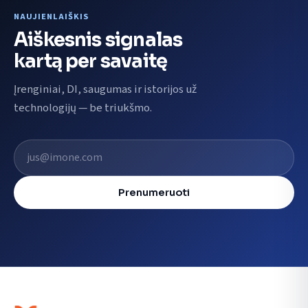
NAUJIENLAIŠKIS
Aiškesnis signalas
kartą per savaitę
Įrenginiai, DI, saugumas ir istorijos už
technologijų — be triukšmo.
El. pašto adresas
Prenumeruoti