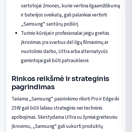
vartotojai: žmonės, kurie vertina ilgaamžiškumą
ir baterijos sveikatą, gali palankiai vertinti
„Samsung“ santūrų požiūrį.
Turinio kūrėjai ir profesionalai: jeigu greitas
įkrovimas yra svarbus dėl ilgų filmavimų ar
nuotolinio darbo, Ultra arba alternatyvūs
gamintojai gali būti patrauklesni.
Rinkos reikšmė ir strateginis
pagrindimas
Tariama „Samsung“ pasirinkimo riboti Pro ir Edge iki
25W gali būti labiau strateginis nei techninis
apribojimas. Skirstydama Ultra su žymiai greitesniu
įkrovimu, „Samsung“ gali sukurti produktų