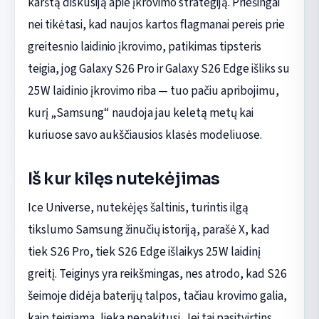
karštą diskusiją apie įkrovimo strategiją. Priešingai
nei tikėtasi, kad naujos kartos flagmanai pereis prie
greitesnio laidinio įkrovimo, patikimas tipsteris
teigia, jog Galaxy S26 Pro ir Galaxy S26 Edge išliks su
25W laidinio įkrovimo riba — tuo pačiu apribojimu,
kurį „Samsung“ naudoja jau keletą metų kai
kuriuose savo aukščiausios klasės modeliuose.
Iš kur kilęs nutekėjimas
Ice Universe, nutekėjęs šaltinis, turintis ilgą
tikslumo Samsung žinučių istoriją, parašė X, kad
tiek S26 Pro, tiek S26 Edge išlaikys 25W laidinį
greitį. Teiginys yra reikšmingas, nes atrodo, kad S26
šeimoje didėja baterijų talpos, tačiau krovimo galia,
kaip teigiama, lieka nepakitusi. Jei tai pasitvirtins,