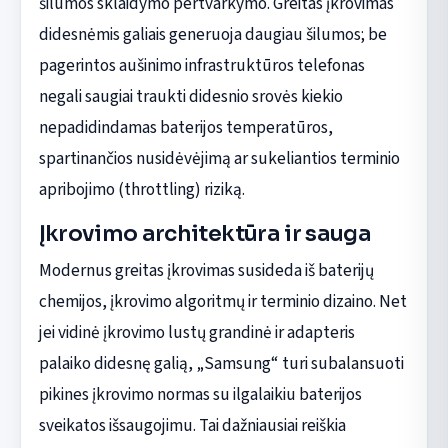
šilumos sklaidymo pertvarkymo. Greitas įkrovimas
didesnėmis galiais generuoja daugiau šilumos; be
pagerintos aušinimo infrastruktūros telefonas
negali saugiai traukti didesnio srovės kiekio
nepadidindamas baterijos temperatūros,
spartinančios nusidėvėjimą ar sukeliantios terminio
apribojimo (throttling) riziką.
Įkrovimo architektūra ir sauga
Modernus greitas įkrovimas susideda iš baterijų
chemijos, įkrovimo algoritmų ir terminio dizaino. Net
jei vidinė įkrovimo lustų grandinė ir adapteris
palaiko didesnę galią, „Samsung“ turi subalansuoti
pikines įkrovimo normas su ilgalaikiu baterijos
sveikatos išsaugojimu. Tai dažniausiai reiškia