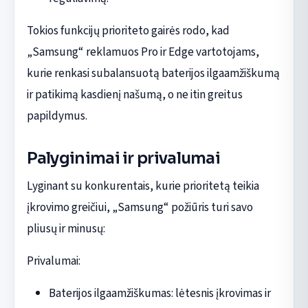
Tokios funkcijų prioriteto gairės rodo, kad
„Samsung“ reklamuos Pro ir Edge vartotojams,
kurie renkasi subalansuotą baterijos ilgaamžiškumą
ir patikimą kasdienį našumą, o ne itin greitus
papildymus.
Palyginimai ir privalumai
Lyginant su konkurentais, kurie prioritetą teikia
įkrovimo greičiui, „Samsung“ požiūris turi savo
pliusų ir minusų:
Privalumai:
Baterijos ilgaamžiškumas: lėtesnis įkrovimas ir