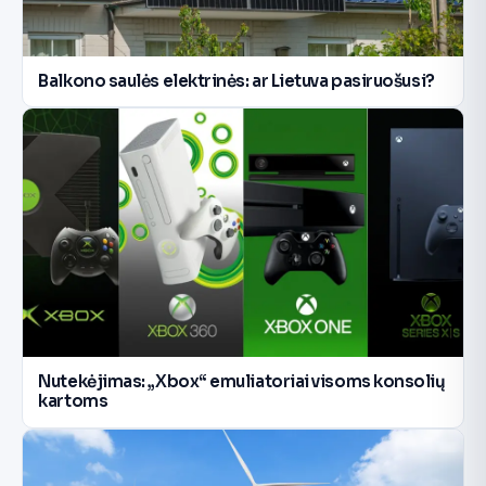
Balkono saulės elektrinės: ar Lietuva pasiruošusi?
Nutekėjimas: „Xbox“ emuliatoriai visoms konsolių
kartoms