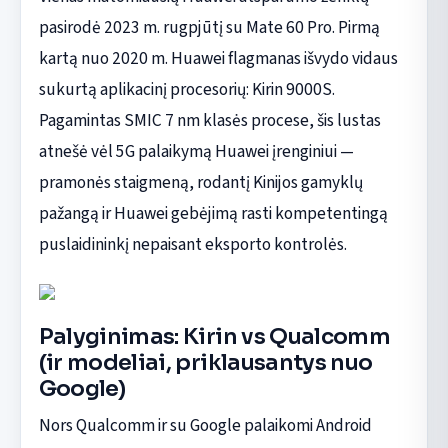
pasirodė 2023 m. rugpjūtį su Mate 60 Pro. Pirmą
kartą nuo 2020 m. Huawei flagmanas išvydo vidaus
sukurtą aplikacinį procesorių: Kirin 9000S.
Pagamintas SMIC 7 nm klasės procese, šis lustas
atnešė vėl 5G palaikymą Huawei įrenginiui —
pramonės staigmeną, rodantį Kinijos gamyklų
pažangą ir Huawei gebėjimą rasti kompetentingą
puslaidininkį nepaisant eksporto kontrolės.
Palyginimas: Kirin vs Qualcomm
(ir modeliai, priklausantys nuo
Google)
Nors Qualcomm ir su Google palaikomi Android