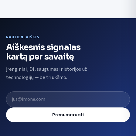
NAUJIENLAIŠKIS
Aiškesnis signalas
kartą per savaitę
Įrenginiai, DI, saugumas ir istorijos už
technologijų — be triukšmo.
El. pašto adresas
Prenumeruoti