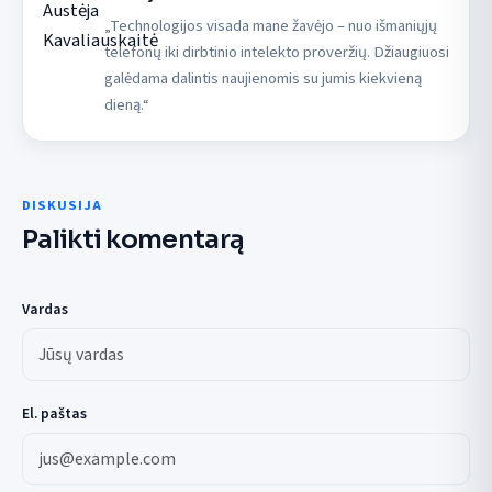
„Technologijos visada mane žavėjo – nuo išmaniųjų
telefonų iki dirbtinio intelekto proveržių. Džiaugiuosi
galėdama dalintis naujienomis su jumis kiekvieną
dieną.“
DISKUSIJA
Palikti komentarą
Vardas
El. paštas