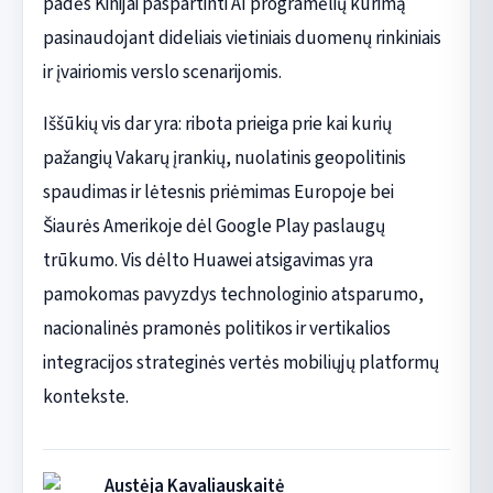
padės Kinijai paspartinti AI programėlių kūrimą
pasinaudojant dideliais vietiniais duomenų rinkiniais
ir įvairiomis verslo scenarijomis.
Iššūkių vis dar yra: ribota prieiga prie kai kurių
pažangių Vakarų įrankių, nuolatinis geopolitinis
spaudimas ir lėtesnis priėmimas Europoje bei
Šiaurės Amerikoje dėl Google Play paslaugų
trūkumo. Vis dėlto Huawei atsigavimas yra
pamokomas pavyzdys technologinio atsparumo,
nacionalinės pramonės politikos ir vertikalios
integracijos strateginės vertės mobiliųjų platformų
kontekste.
Austėja Kavaliauskaitė