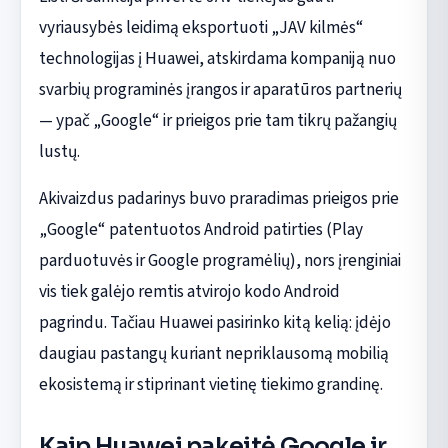
vyriausybės leidimą eksportuoti „JAV kilmės“
technologijas į Huawei, atskirdama kompaniją nuo
svarbių programinės įrangos ir aparatūros partnerių
— ypač „Google“ ir prieigos prie tam tikrų pažangių
lustų.
Akivaizdus padarinys buvo praradimas prieigos prie
„Google“ patentuotos Android patirties (Play
parduotuvės ir Google programėlių), nors įrenginiai
vis tiek galėjo remtis atvirojo kodo Android
pagrindu. Tačiau Huawei pasirinko kitą kelią: įdėjo
daugiau pastangų kuriant nepriklausomą mobilią
ekosistemą ir stiprinant vietinę tiekimo grandinę.
Kaip Huawei pakeitė Google ir