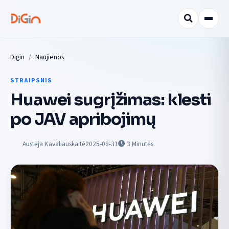
Digin
Naujienos
STRAIPSNIS
Huawei sugrįžimas: klesti
po JAV apribojimų
Austėja Kavaliauskaitė
2025-08-31
3
Minutės