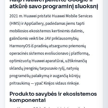
atkūrė savo programinį sluoksnį
2021 m. Huawei pristatė Huawei Mobile Services
(HMS) ir AppGallery, padėdamas jiems tapti
mobiliosios ekosistemos kertinėmis dalimis,
galinčiomis veikti be JAV priklausomybių.
HarmonyOS iš pradinių atsargumo priemonių
operacinės sistemos evoliucionavo į platformą,
optimizuotą Huawei aparatūrai, užtikrinančią
sklandų įrenginių tarpusavio ryšį, natyvią
programėlių palaikymą ir augančią kūrėjų
pritraukimą — ypač Kinijos vidaus rinkoje.
Produkto savybės ir ekosistemos
komponentai