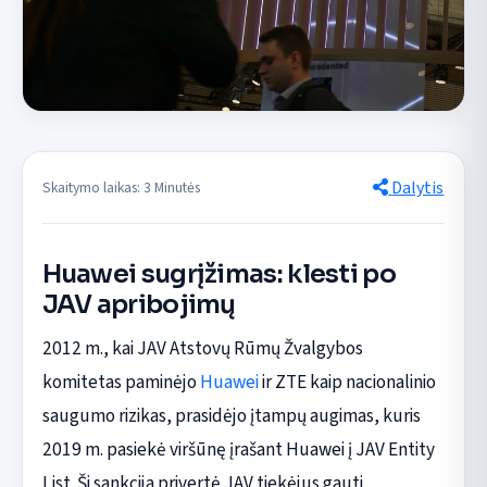
Dalytis
Skaitymo laikas: 3 Minutės
Huawei sugrįžimas: klesti po
JAV apribojimų
2012 m., kai JAV Atstovų Rūmų Žvalgybos
komitetas paminėjo
Huawei
ir ZTE kaip nacionalinio
saugumo rizikas, prasidėjo įtampų augimas, kuris
2019 m. pasiekė viršūnę įrašant Huawei į JAV Entity
List. Ši sankcija privertė JAV tiekėjus gauti