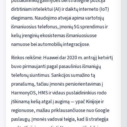
puslaidininkių galimybės bei strateginė pozicija
dirbtiniam intelektui (AI) ir daiktų interneto (IoT)
diegimams. Naudojimo atvejai apima vartotojų
išmaniuosius telefonus, įmonių 5G sprendimus ir
kelių įrenginių ekosistemas išmaniuosiuose
namuose bei automobilių integracijose.
Rinkos reikšmė: Huawei dar 2020 m. antrąjį ketvirtį
buvo pirmaujanti pagal pasaulinius išmaniųjų
telefonų siuntimus. Sankcijos sumažino tą
pranašumą, tačiau įmonės persiorientavimas į
HarmonyOS, HMS ir vidaus puslaidininkius rodo
įtikinamą kelią atgal į augimą — ypač Kinijoje ir
regionuose, mažiau priklausančiuose nuo Google
paslaugų. Įmonės vadovai teigia, kad ši strategija