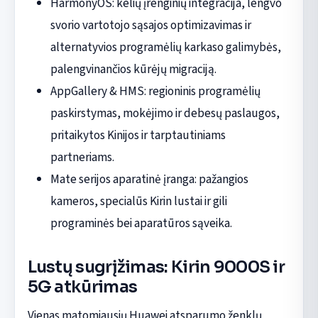
HarmonyOS: kelių įrenginių integracija, lengvo
svorio vartotojo sąsajos optimizavimas ir
alternatyvios programėlių karkaso galimybės,
palengvinančios kūrėjų migraciją.
AppGallery & HMS: regioninis programėlių
paskirstymas, mokėjimo ir debesų paslaugos,
pritaikytos Kinijos ir tarptautiniams
partneriams.
Mate serijos aparatinė įranga: pažangios
kameros, specialūs Kirin lustai ir gili
programinės bei aparatūros sąveika.
Lustų sugrįžimas: Kirin 9000S ir
5G atkūrimas
Vienas matomiausių Huawei atsparumo ženklų