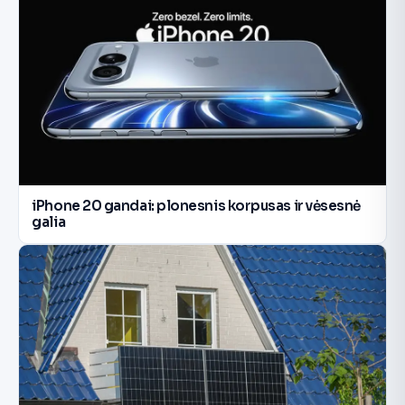
iPhone 20 gandai: plonesnis korpusas ir vėsesnė
galia