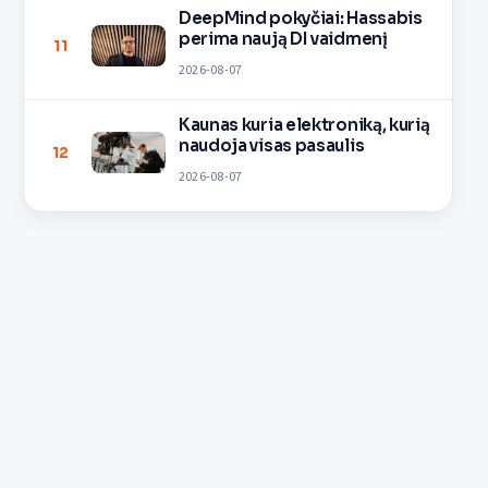
DeepMind pokyčiai: Hassabis
perima naują DI vaidmenį
11
2026-08-07
Kaunas kuria elektroniką, kurią
naudoja visas pasaulis
12
2026-08-07