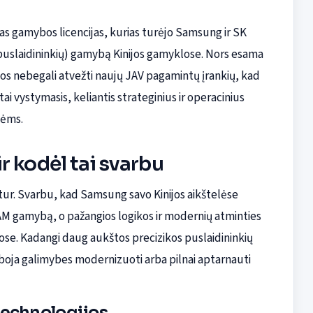
s gamybos licencijas, kurias turėjo Samsung ir SK
ų (puslaidininkių) gamybą Kinijos gamyklose. Nors esama
jos nebegali atvežti naujų JAV pagamintų įrankių, kad
 vystymasis, keliantis strateginius ir operacinius
nėms.
r kodėl tai svarbu
itur. Svarbu, kad Samsung savo Kinijos aikštelėse
AM gamybą, o pažangios logikos ir modernių atminties
nuose. Kadangi daug aukštos precizikos puslaidininkių
boja galimybes modernizuoti arba pilnai aptarnauti
technologijos