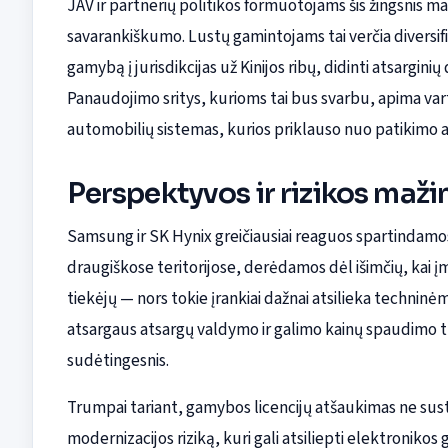
JAV ir partnerių politikos formuotojams šis žingsnis ma
savarankiškumo. Lustų gamintojams tai verčia diversifi
gamybą į jurisdikcijas už Kinijos ribų, didinti atsarginių 
Panaudojimo sritys, kurioms tai bus svarbu, apima vart
automobilių sistemas, kurios priklauso nuo patikimo a
Perspektyvos ir rizikos maži
Samsung ir SK Hynix greičiausiai reaguos spartindamos 
draugiškose teritorijose, derėdamos dėl išimčių, kai 
tiekėjų — nors tokie įrankiai dažnai atsilieka technin
atsargaus atsargų valdymo ir galimo kainų spaudimo t
sudėtingesnis.
Trumpai tariant, gamybos licencijų atšaukimas ne sust
modernizacijos riziką, kuri gali atsiliepti elektroniko