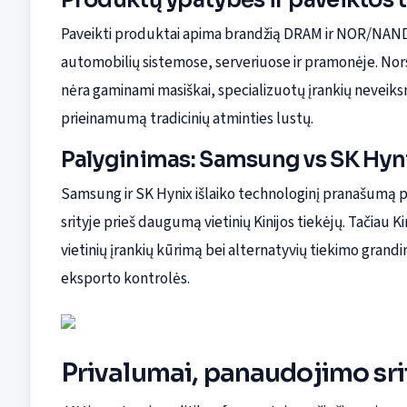
Paveikti produktai apima brandžią DRAM ir NOR/NAND
automobilių sistemose, serveriuose ir pramonėje. Nors
nėra gaminami masiškai, specializuotų įrankių neveiksm
prieinamumą tradicinių atminties lustų.
Palyginimas: Samsung vs SK Hynix
Samsung ir SK Hynix išlaiko technologinį pranašumą pr
srityje prieš daugumą vietinių Kinijos tiekėjų. Tačiau Ki
vietinių įrankių kūrimą bei alternatyvių tiekimo gran
eksporto kontrolės.
Privalumai, panaudojimo srit