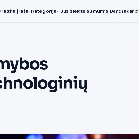
Pradžia
Įrašai
Kategorija
Susisiekite su mumis
Bendradarbi
amybos
echnologinių