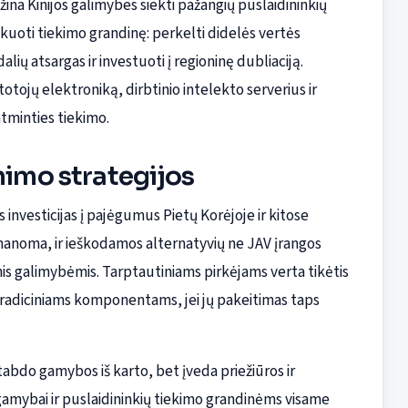
žina Kinijos galimybes siekti pažangių puslaidininkių
kuoti tiekimo grandinę: perkelti didelės vertės
dalių atsargas ir investuoti į regioninę dubliaciją.
otojų elektroniką, dirbtinio intelekto serverius ir
tminties tiekimo.
nimo strategijos
investicijas į pajėgumus Pietų Korėjoje ir kitose
įmanoma, ir ieškodamos alternatyvių ne JAV įrangos
ėmis galimybėmis. Tarptautiniams pirkėjams verta tikėtis
radiciniams komponentams, jei jų pakeitimas taps
abdo gamybos iš karto, bet įveda priežiūros ir
s gamybai ir puslaidininkių tiekimo grandinėms visame