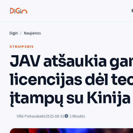
Digin
Naujienos
STRAIPSNIS
JAV atšaukia g
licencijas dėl t
įtampų su Kinija
Viltė Petrauskaitė
2025-08-31
2
Minutės