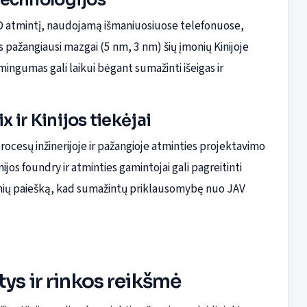
 atmintį, naudojamą išmaniuosiuose telefonuose,
 pažangiausi mazgai (5 nm, 3 nm) šių įmonių Kinijoje
ingumas gali laikui bėgant sumažinti išeigas ir
 ir Kinijos tiekėjai
ocesų inžinerijoje ir pažangioje atminties projektavimo
nijos foundry ir atminties gamintojai gali pagreitinti
dinių paiešką, kad sumažintų priklausomybę nuo JAV
ys ir rinkos reikšmė