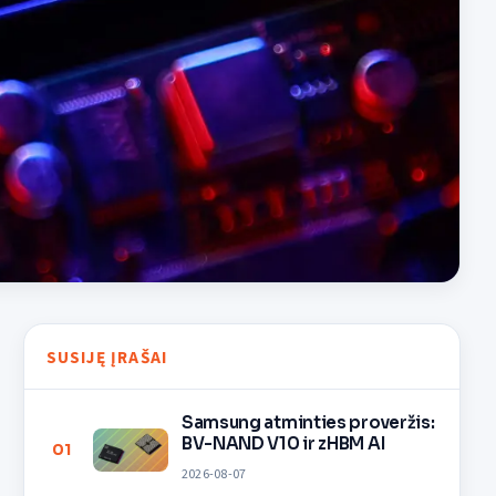
SUSIJĘ ĮRAŠAI
Samsung atminties proveržis:
BV-NAND V10 ir zHBM AI
01
2026-08-07