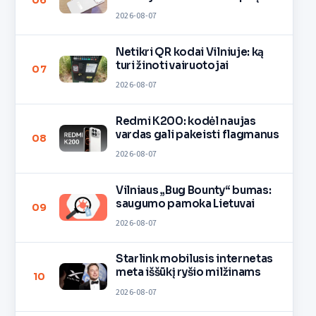
06
2026-08-07
Netikri QR kodai Vilniuje: ką
turi žinoti vairuotojai
07
2026-08-07
Redmi K200: kodėl naujas
vardas gali pakeisti flagmanus
08
2026-08-07
Vilniaus „Bug Bounty“ bumas:
saugumo pamoka Lietuvai
09
2026-08-07
Starlink mobilusis internetas
meta iššūkį ryšio milžinams
10
2026-08-07