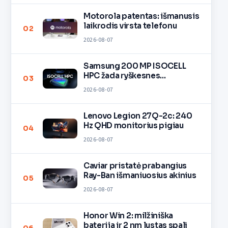
Motorola patentas: išmanusis
laikrodis virsta telefonu
02
2026-08-07
Samsung 200 MP ISOCELL
HPC žada ryškesnes
03
nuotraukas
2026-08-07
Lenovo Legion 27Q-2c: 240
Hz QHD monitorius pigiau
04
2026-08-07
Caviar pristatė prabangius
Ray-Ban išmaniuosius akinius
05
2026-08-07
Honor Win 2: milžiniška
baterija ir 2 nm lustas spalį