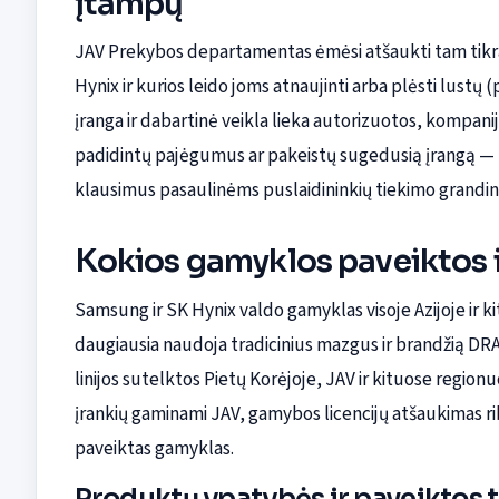
įtampų
JAV Prekybos departamentas ėmėsi atšaukti tam tikra
Hynix ir kurios leido joms atnaujinti arba plėsti lust
įranga ir dabartinė veikla lieka autorizuotos, kompani
padidintų pajėgumus ar pakeistų sugedusią įrangą — tai
klausimus pasaulinėms puslaidininkių tiekimo grandi
Kokios gamyklos paveiktos i
Samsung ir SK Hynix valdo gamyklas visoje Azijoje ir k
daugiausia naudoja tradicinius mazgus ir brandžią DR
linijos sutelktos Pietų Korėjoje, JAV ir kituose regio
įrankių gaminami JAV, gamybos licencijų atšaukimas ri
paveiktas gamyklas.
Produktų ypatybės ir paveiktos 