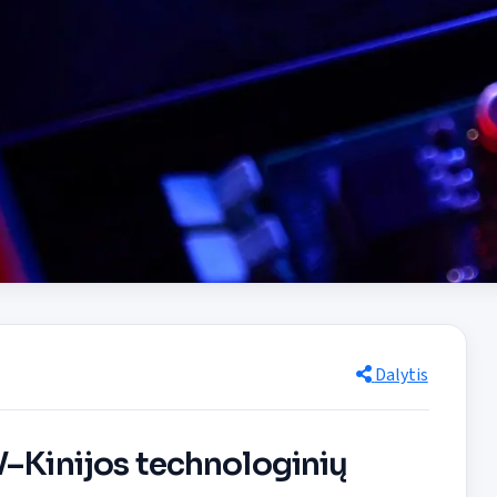
Dalytis
V–Kinijos technologinių