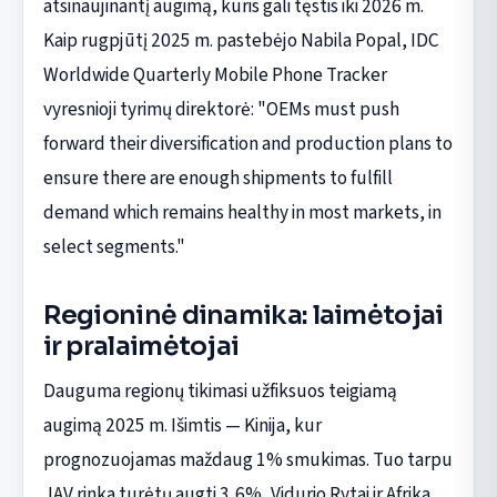
atsinaujinantį augimą, kuris gali tęstis iki 2026 m.
Kaip rugpjūtį 2025 m. pastebėjo Nabila Popal, IDC
Worldwide Quarterly Mobile Phone Tracker
vyresnioji tyrimų direktorė: "OEMs must push
forward their diversification and production plans to
ensure there are enough shipments to fulfill
demand which remains healthy in most markets, in
select segments."
Regioninė dinamika: laimėtojai
ir pralaimėtojai
Dauguma regionų tikimasi užfiksuos teigiamą
augimą 2025 m. Išimtis — Kinija, kur
prognozuojamas maždaug 1% smukimas. Tuo tarpu
JAV rinka turėtų augti 3,6%, Vidurio Rytai ir Afrika