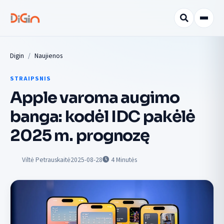
Digin
Naujienos
STRAIPSNIS
Apple varoma augimo
banga: kodėl IDC pakėlė
2025 m. prognozę
Viltė Petrauskaitė
2025-08-28
4
Minutės