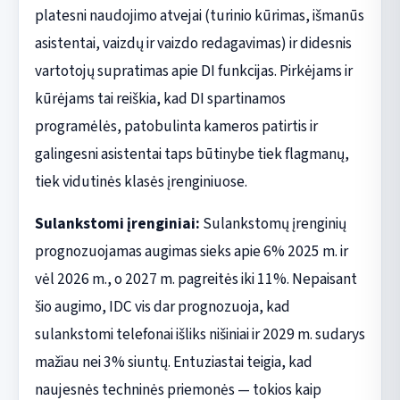
platesni naudojimo atvejai (turinio kūrimas, išmanūs
asistentai, vaizdų ir vaizdo redagavimas) ir didesnis
vartotojų supratimas apie DI funkcijas. Pirkėjams ir
kūrėjams tai reiškia, kad DI spartinamos
programėlės, patobulinta kameros patirtis ir
galingesni asistentai taps būtinybe tiek flagmanų,
tiek vidutinės klasės įrenginiuose.
Sulankstomi įrenginiai:
Sulankstomų įrenginių
prognozuojamas augimas sieks apie 6% 2025 m. ir
vėl 2026 m., o 2027 m. pagreitės iki 11%. Nepaisant
šio augimo, IDC vis dar prognozuoja, kad
sulankstomi telefonai išliks nišiniai ir 2029 m. sudarys
mažiau nei 3% siuntų. Entuziastai teigia, kad
naujesnės techninės priemonės — tokios kaip