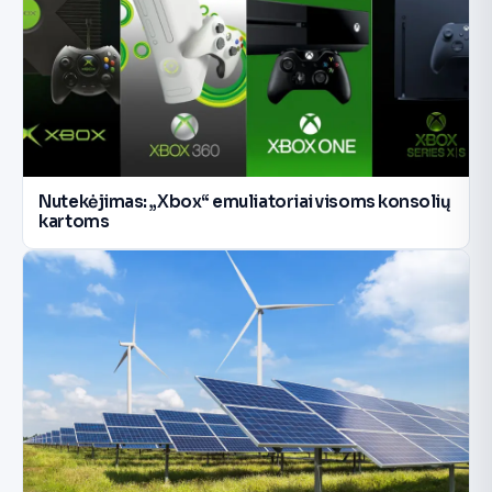
Nutekėjimas: „Xbox“ emuliatoriai visoms konsolių
kartoms