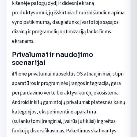
kišenėje patogų dydį ir didesnį ekraną
produktyvumui; jų išskirtiniai bruožai šiandien apima
vyrio patikimumą, daugiafunkcį vartotojo sąsajos
dizainą ir programėlių optimizaciją lanksčioms
ekranams.
Privalumai ir naudojimo
scenarijai
iPhone privalumai: nuoseklūs OS atnaujinimai, stipri
aparatūros ir programinės įrangos integracija, gera
perpardavimo vertė bei aktyvi kūrėjų ekosistema.
Android ir kitų gamintojų privalumai: platesnės kainų
kategorijos, eksperimentinė aparatūra
(sulankstomi įrenginiai, įvairūs jutikliai) ir greitas
funkcijų diversifikavimas. Pakeitimus skatinantys