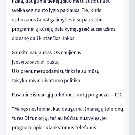
rizika, dauguma tiekėjų šiuo metu susiduria su
sveika segmento lygio paklausa. Tie, kurie
optimizuos GenAI galimybes ir supaprastins
programėlių kūrėjų palaikymą, greičiausiai užims
didesnę dalį kintančios rinkos.
Gaukite naujausias iOS naujienas
Įveskite savo el. paštą
Užsiprenumeruodami sutinkate su mūsų
taisyklėmis ir privatumo politika.
Pasaulinė išmaniųjų telefonų siuntų prognozė — IDC
"Manęs nestebina, kad dauguma išmaniųjų telefonų
turės DI funkcijų, tačiau būčiau nusivylęs, jei
prognozė apie sulankstomus telefonus