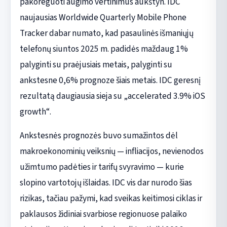
pakoreguoti augimo vertinimus aukštyn. IDC
naujausias Worldwide Quarterly Mobile Phone
Tracker dabar numato, kad pasaulinės išmaniųjų
telefonų siuntos 2025 m. padidės maždaug 1%
palyginti su praėjusiais metais, palyginti su
ankstesne 0,6% prognoze šiais metais. IDC geresnį
rezultatą daugiausia sieja su „accelerated 3.9% iOS
growth“.
Ankstesnės prognozės buvo sumažintos dėl
makroekonominių veiksnių — infliacijos, nevienodos
užimtumo padėties ir tarifų svyravimo — kurie
slopino vartotojų išlaidas. IDC vis dar nurodo šias
rizikas, tačiau pažymi, kad sveikas keitimosi ciklas ir
paklausos židiniai svarbiose regionuose palaiko