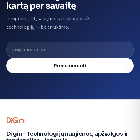
kartą per savaitę
Įrenginiai, DI, saugumas ir istorijos už
technologijų — be triukšmo.
El. pašto adresas
Prenumeruoti
Digin - Technologijų naujienos, apžvalgos ir