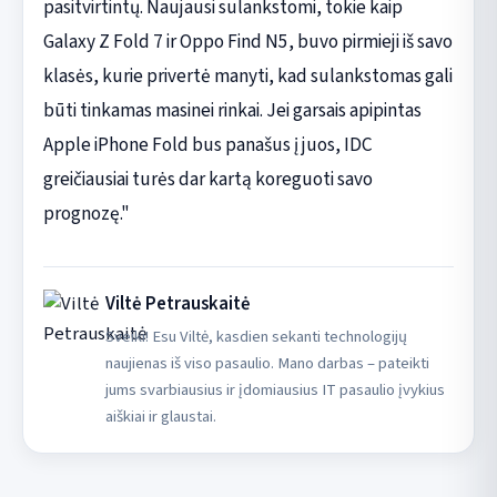
pasitvirtintų. Naujausi sulankstomi, tokie kaip
Galaxy Z Fold 7 ir Oppo Find N5, buvo pirmieji iš savo
klasės, kurie privertė manyti, kad sulankstomas gali
būti tinkamas masinei rinkai. Jei garsais apipintas
Apple iPhone Fold bus panašus į juos, IDC
greičiausiai turės dar kartą koreguoti savo
prognozę."
Viltė Petrauskaitė
Sveiki! Esu Viltė, kasdien sekanti technologijų
naujienas iš viso pasaulio. Mano darbas – pateikti
jums svarbiausius ir įdomiausius IT pasaulio įvykius
aiškiai ir glaustai.