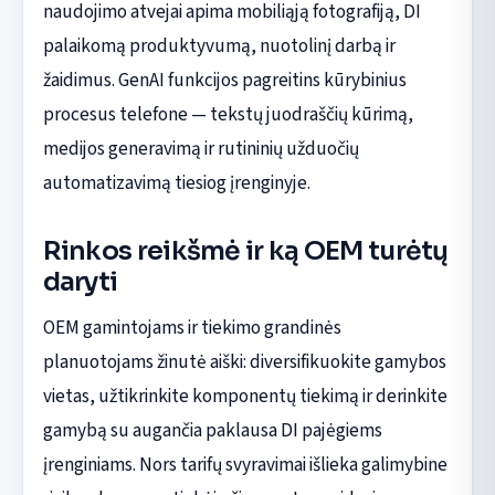
naudojimo atvejai apima mobiliąją fotografiją, DI
palaikomą produktyvumą, nuotolinį darbą ir
žaidimus. GenAI funkcijos pagreitins kūrybinius
procesus telefone — tekstų juodraščių kūrimą,
medijos generavimą ir rutininių užduočių
automatizavimą tiesiog įrenginyje.
Rinkos reikšmė ir ką OEM turėtų
daryti
OEM gamintojams ir tiekimo grandinės
planuotojams žinutė aiški: diversifikuokite gamybos
vietas, užtikrinkite komponentų tiekimą ir derinkite
gamybą su augančia paklausa DI pajėgiems
įrenginiams. Nors tarifų svyravimai išlieka galimybine