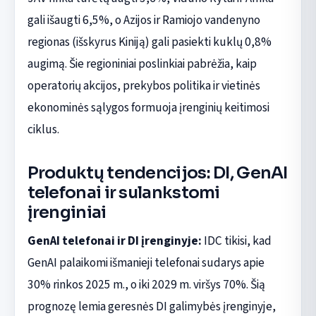
gali išaugti 6,5%, o Azijos ir Ramiojo vandenyno
regionas (išskyrus Kiniją) gali pasiekti kuklų 0,8%
augimą. Šie regioniniai poslinkiai pabrėžia, kaip
operatorių akcijos, prekybos politika ir vietinės
ekonominės sąlygos formuoja įrenginių keitimosi
ciklus.
Produktų tendencijos: DI, GenAI
telefonai ir sulankstomi
įrenginiai
GenAI telefonai ir DI įrenginyje:
IDC tikisi, kad
GenAI palaikomi išmanieji telefonai sudarys apie
30% rinkos 2025 m., o iki 2029 m. viršys 70%. Šią
prognozę lemia geresnės DI galimybės įrenginyje,