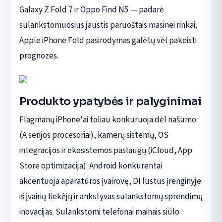
Galaxy Z Fold 7 ir Oppo Find N5 — padarė
sulankstomuosius jaustis paruoštais masinei rinkai;
Apple iPhone Fold pasirodymas galėtų vėl pakeisti
prognozes.
Produkto ypatybės ir palyginimai
Flagmanų iPhone'ai toliau konkuruoja dėl našumo
(A serijos procesoriai), kamerų sistemų, OS
integracijos ir ekosistemos paslaugų (iCloud, App
Store optimizacija). Android konkurentai
akcentuoja aparatūros įvairovę, DI lustus įrenginyje
iš įvairių tiekėjų ir ankstyvas sulankstomų sprendimų
inovacijas. Sulankstomi telefonai mainais siūlo