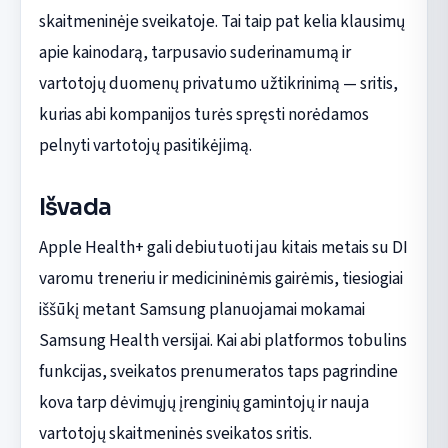
skaitmeninėje sveikatoje. Tai taip pat kelia klausimų
apie kainodarą, tarpusavio suderinamumą ir
vartotojų duomenų privatumo užtikrinimą — sritis,
kurias abi kompanijos turės spręsti norėdamos
pelnyti vartotojų pasitikėjimą.
Išvada
Apple Health+ gali debiutuoti jau kitais metais su DI
varomu treneriu ir medicininėmis gairėmis, tiesiogiai
iššūkį metant Samsung planuojamai mokamai
Samsung Health versijai. Kai abi platformos tobulins
funkcijas, sveikatos prenumeratos taps pagrindine
kova tarp dėvimųjų įrenginių gamintojų ir nauja
vartotojų skaitmeninės sveikatos sritis.