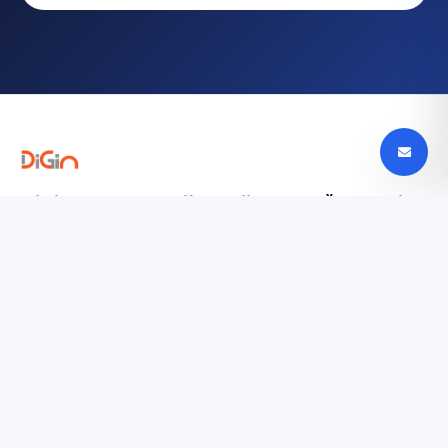
Digin - Technologijų naujienos, apžvalgos ir
tendencijos Lietuvoje
digin.lt – naujausios technologijų naujienos, išsamios
apžvalgos, įrenginių testai ir AI, mobilieji telefonai,
automobilių technologijos ir dar daugiau.
TYRINĖTI
Paslaugų teikimo sąlygos
Privatumo politika