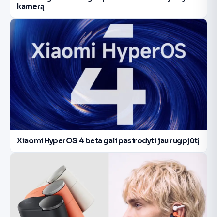
kamerą
Xiaomi HyperOS 4 beta gali pasirodyti jau rugpjūtį