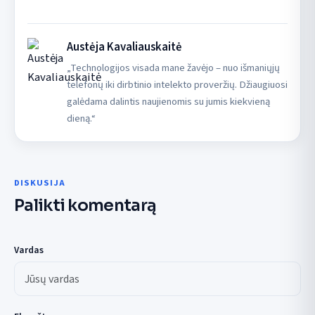
Austėja Kavaliauskaitė
„Technologijos visada mane žavėjo – nuo išmaniųjų
telefonų iki dirbtinio intelekto proveržių. Džiaugiuosi
galėdama dalintis naujienomis su jumis kiekvieną
dieną.“
DISKUSIJA
Palikti komentarą
Vardas