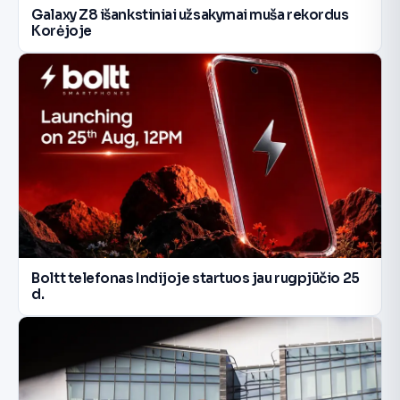
Galaxy Z8 išankstiniai užsakymai muša rekordus
Korėjoje
Boltt telefonas Indijoje startuos jau rugpjūčio 25
d.