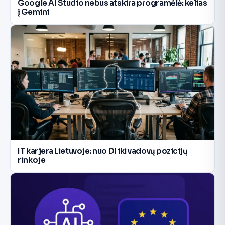
Google AI Studio nebus atskira programėlė: kelias
į Gemini
IT karjera Lietuvoje: nuo DI iki vadovų pozicijų
rinkoje