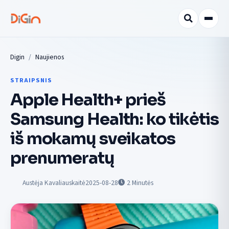
Digin
Naujienos
STRAIPSNIS
Apple Health+ prieš
Samsung Health: ko tikėtis
iš mokamų sveikatos
prenumeratų
Austėja Kavaliauskaitė
2025-08-28
2
Minutės