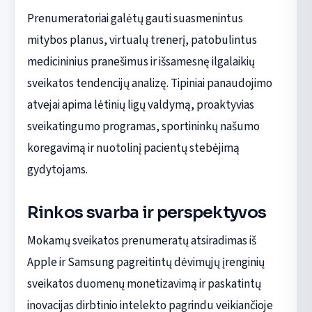
Prenumeratoriai galėtų gauti suasmenintus
mitybos planus, virtualų trenerį, patobulintus
medicininius pranešimus ir išsamesnę ilgalaikių
sveikatos tendencijų analizę. Tipiniai panaudojimo
atvejai apima lėtinių ligų valdymą, proaktyvias
sveikatingumo programas, sportininkų našumo
koregavimą ir nuotolinį pacientų stebėjimą
gydytojams.
Rinkos svarba ir perspektyvos
Mokamų sveikatos prenumeratų atsiradimas iš
Apple ir Samsung pagreitintų dėvimųjų įrenginių
sveikatos duomenų monetizavimą ir paskatintų
inovacijas dirbtinio intelekto pagrindu veikiančioje