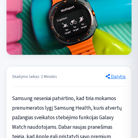
Dalytis
Skaitymo laikas: 2 Minutės
Samsung neseniai patvirtino, kad tiria mokamos
prenumeratos lygį Samsung Health, kuris atvertų
pažangias sveikatos stebėjimo funkcijas Galaxy
Watch naudotojams. Dabar naujas pranešimas
teigia, kad Apple gali pristatyti savo premium