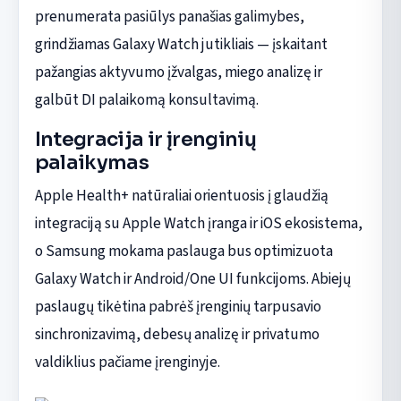
prenumerata pasiūlys panašias galimybes,
grindžiamas Galaxy Watch jutikliais — įskaitant
pažangias aktyvumo įžvalgas, miego analizę ir
galbūt DI palaikomą konsultavimą.
Integracija ir įrenginių
palaikymas
Apple Health+ natūraliai orientuosis į glaudžią
integraciją su Apple Watch įranga ir iOS ekosistema,
o Samsung mokama paslauga bus optimizuota
Galaxy Watch ir Android/One UI funkcijoms. Abiejų
paslaugų tikėtina pabrėš įrenginių tarpusavio
sinchronizavimą, debesų analizę ir privatumo
valdiklius pačiame įrenginyje.