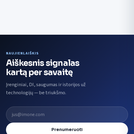
NAUJIENLAIŠKIS
Aiškesnis signalas
kartą per savaitę
Įrenginiai, DI, saugumas ir istorijos už
technologijų — be triukšmo.
El. pašto adresas
Prenumeruoti