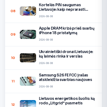
Kortelės PIN saugumas
Lietuvoje: kaip neprarasti
08
pinigų
2026-08-08
Apple DRAM krizė prieš svarbų
iPhone 18 pristatymą
09
2026-08-08
Ukrainietiški dronai Lietuvoje:
ką laimės rinka ir verslas
10
2026-08-08
Samsung S26 FE FCC įrašas
atskleidžia svarbias naujoves
11
2026-08-08
Lietuvos energetikos šuolis: ką
rodo „Litgrid“ pusmetis
12