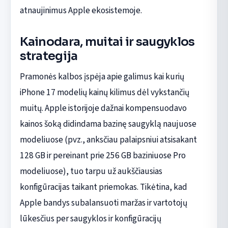
atnaujinimus Apple ekosistemoje.
Kainodara, muitai ir saugyklos
strategija
Pramonės kalbos įspėja apie galimus kai kurių
iPhone 17 modelių kainų kilimus dėl vykstančių
muitų. Apple istorijoje dažnai kompensuodavo
kainos šoką didindama bazinę saugyklą naujuose
modeliuose (pvz., anksčiau palaipsniui atsisakant
128 GB ir pereinant prie 256 GB baziniuose Pro
modeliuose), tuo tarpu už aukščiausias
konfigūracijas taikant priemokas. Tikėtina, kad
Apple bandys subalansuoti maržas ir vartotojų
lūkesčius per saugyklos ir konfigūracijų