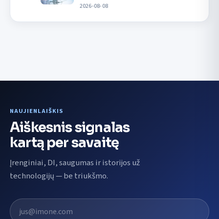
2026-08-08
NAUJIENLAIŠKIS
Aiškesnis signalas
kartą per savaitę
Įrenginiai, DI, saugumas ir istorijos už
technologijų — be triukšmo.
El. pašto adresas