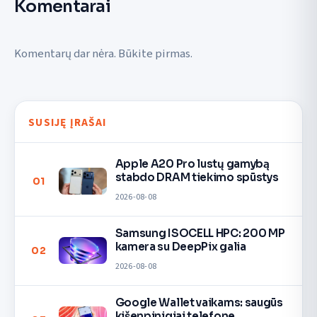
Komentarai
Komentarų dar nėra. Būkite pirmas.
SUSIJĘ ĮRAŠAI
Apple A20 Pro lustų gamybą
stabdo DRAM tiekimo spūstys
01
2026-08-08
Samsung ISOCELL HPC: 200 MP
kamera su DeepPix galia
02
2026-08-08
Google Wallet vaikams: saugūs
kišenpinigiai telefone