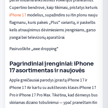
patvirtindama ankstesnius Vokietijos pranešimus.
Cupertino bendrovė, kaip tikimasi, pristatys keturis
iPhone 17
modelius, supažindins su itin plonu nauju
flagmanu, kuris pakeis „Plus“ variantą, ir paskelbs
kelis atnaujinimus dėvimiesiems įrenginiams, garso
įrangai bei televizorių aparatūrai.
Pasiruoškite „awe dropping“
Pagrindiniai įrenginiai: iPhone
17 asortimentas ir naujovės
Apple greičiausiai parodys įprastą iPhone 17 ir
iPhone 17 Air kartu su aukštesnės klasės iPhone 17
Pro ir iPhone 17 Pro Max. Tikėtina, kad dėmesys bus
skiriamas dizaino tobulinimui — ypač praneštam itin