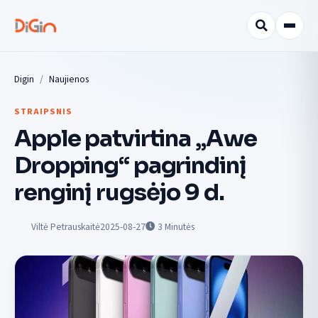
Digin
Naujienos
STRAIPSNIS
Apple patvirtina „Awe
Dropping“ pagrindinį
renginį rugsėjo 9 d.
Viltė Petrauskaitė
2025-08-27
3
Minutės