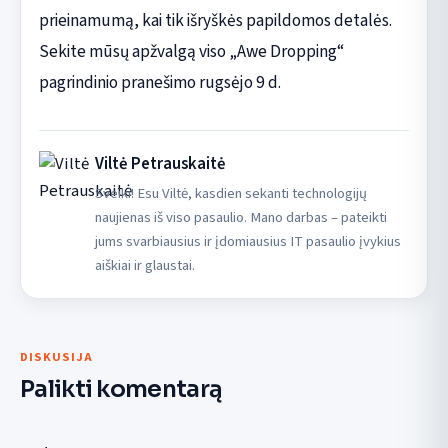
prieinamumą, kai tik išryškės papildomos detalės.
Sekite mūsų apžvalgą viso „Awe Dropping“
pagrindinio pranešimo rugsėjo 9 d.
Viltė Petrauskaitė
Sveiki! Esu Viltė, kasdien sekanti technologijų
naujienas iš viso pasaulio. Mano darbas – pateikti
jums svarbiausius ir įdomiausius IT pasaulio įvykius
aiškiai ir glaustai.
DISKUSIJA
Palikti komentarą