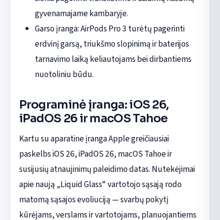
gyvenamajame kambaryje.
Garso įranga: AirPods Pro 3 turėtų pagerinti
erdvinį garsą, triukšmo slopinimą ir baterijos
tarnavimo laiką keliautojams bei dirbantiems
nuotoliniu būdu.
Programinė įranga: iOS 26,
iPadOS 26 ir macOS Tahoe
Kartu su aparatine įranga Apple greičiausiai
paskelbs iOS 26, iPadOS 26, macOS Tahoe ir
susijusių atnaujinimų paleidimo datas. Nutekėjimai
apie naują „Liquid Glass“ vartotojo sąsają rodo
matomą sąsajos evoliuciją — svarbų pokytį
kūrėjams, verslams ir vartotojams, planuojantiems