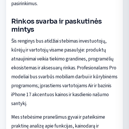
pasirinkimus.
Rinkos svarba ir paskutinės
mintys
Šis renginys bus atidžiai stebimas investuotojų,
kūrėjų ir vartotojų visame pasaulyje: produktų
atnaujinimai veikia tiekimo grandines, programėlių
ekosistemas ir aksesuarų rinkas. Profesionalams Pro
modeliai bus svarbūs mobiliam darbui ir kūrybinėms
programoms; įprastiems vartotojams Air ir bazinis
iPhone 17 akcentuos kainos ir kasdienio našumo
santykį.
Mes stebėsime pranešimus gyvai ir pateiksime
praktinę analizę apie funkcijas, kainodarą ir