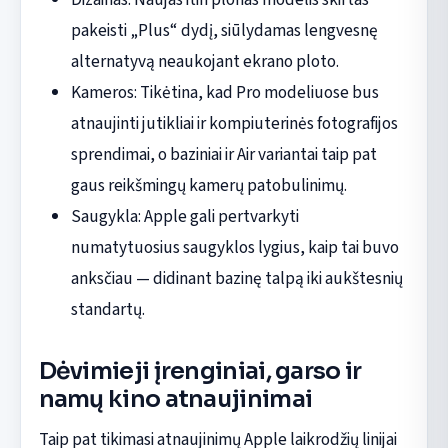
pakeisti „Plus“ dydį, siūlydamas lengvesnę
alternatyvą neaukojant ekrano ploto.
Kameros: Tikėtina, kad Pro modeliuose bus
atnaujinti jutikliai ir kompiuterinės fotografijos
sprendimai, o baziniai ir Air variantai taip pat
gaus reikšmingų kamerų patobulinimų.
Saugykla: Apple gali pertvarkyti
numatytuosius saugyklos lygius, kaip tai buvo
anksčiau — didinant bazinę talpą iki aukštesnių
standartų.
Dėvimieji įrenginiai, garso ir
namų kino atnaujinimai
Taip pat tikimasi atnaujinimų Apple laikrodžių linijai