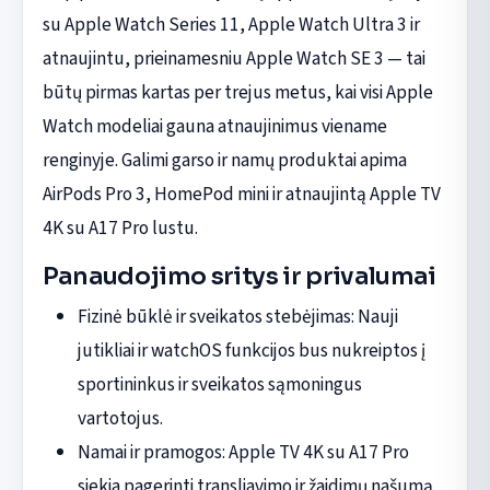
su Apple Watch Series 11, Apple Watch Ultra 3 ir
atnaujintu, prieinamesniu Apple Watch SE 3 — tai
būtų pirmas kartas per trejus metus, kai visi Apple
Watch modeliai gauna atnaujinimus viename
renginyje. Galimi garso ir namų produktai apima
AirPods Pro 3, HomePod mini ir atnaujintą Apple TV
4K su A17 Pro lustu.
Panaudojimo sritys ir privalumai
Fizinė būklė ir sveikatos stebėjimas: Nauji
jutikliai ir watchOS funkcijos bus nukreiptos į
sportininkus ir sveikatos sąmoningus
vartotojus.
Namai ir pramogos: Apple TV 4K su A17 Pro
siekia pagerinti transliavimo ir žaidimų našumą