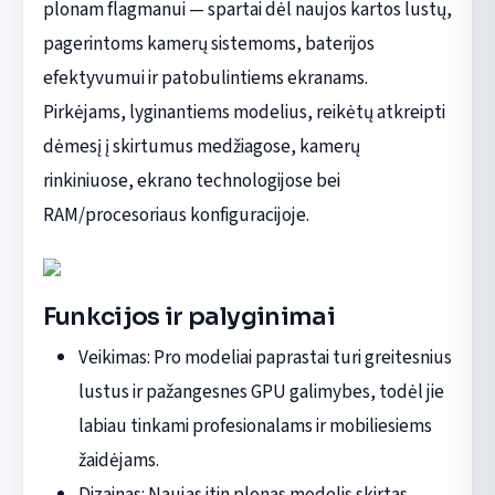
plonam flagmanui — spartai dėl naujos kartos lustų,
pagerintoms kamerų sistemoms, baterijos
efektyvumui ir patobulintiems ekranams.
Pirkėjams, lyginantiems modelius, reikėtų atkreipti
dėmesį į skirtumus medžiagose, kamerų
rinkiniuose, ekrano technologijose bei
RAM/procesoriaus konfiguracijoje.
Funkcijos ir palyginimai
Veikimas: Pro modeliai paprastai turi greitesnius
lustus ir pažangesnes GPU galimybes, todėl jie
labiau tinkami profesionalams ir mobiliesiems
žaidėjams.
Dizainas: Naujas itin plonas modelis skirtas